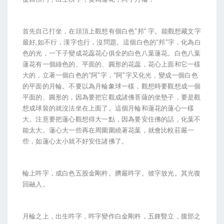
首先自己打坐，在頭頂上觀想有個白色“邦” 字。能觀想藏文字
最好,如不行，漢字也行，沒問題。這個白色的“邦”字，化為白
色的光，一下子變成花蕊花心俱全的白色八葉蓮花。白色八葉
蓮花有一個綠色的、平面的、圓形的花蕊，花心上面和它一樣
大的，立著一個白色的“阿”字，“阿”字又化光，變成一個白色
的平面的月輪。不要以為月輪象球一樣，觀想時要觀想成一個
平面的、圓形的，因為要把它觀成諸佛菩薩的坐墊子，要是觀
想成球裝的就沒法坐在上面了。這個月輪和蓮花的蓮心一樣
大。注意要把蓮心觀想得大一點，因為要安住佛的話，化葉不
能太大。蓮心大一些再在周圍圍繞著花葉，就會比較莊嚴一
些，如蓮心太小就不好安住諸佛了。
輪上吽字，成白色五股金剛杵。臍嚴吽字。彼字放光。其光復
回融入。
月輪之上，出生吽字，吽字變作白金剛杵，五鋒豎立，腹部之