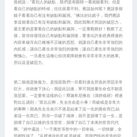
曾經說：“看別人的缺點，我們是有眼睛一看就能看到。但是
看自己的缺點的時候，往往就看不到。應該如何呢？應該拿個
鏡子看看自己有沒有缺點和漏洞。”佛法好比鏡子，我們應該
拿這個看自己有沒有缺點和漏洞。因此我剛才所說的破惡力，
最主要的是要看自己的缺點和漏洞，一定要觀察好！觀察了之
後，當你你發現自己有缺點和漏洞後，要拿出許多經典裡邊的
內容來破斥自己種種不正確的思想。就讓自己產生非常強烈的
內疚感；讓自己產生非常強烈的後悔；讓自己產生非常強烈的
慚愧心。一旦產生這種心你消業障就會有非常非常大的效果。
所以這是破惡力。
第二個就是恢復力。是指當我們一旦看到過去所造的罪惡非常
巨大，你就會下決心：我從此以後，寧可我捨棄生命也不願意
造惡業。一定要有這樣的心！釋迦牟尼佛在《清靜戒經》裡邊
對比丘講到：“眾比丘啊，失去生命是小事！而破戒是非常大
的事啊！因為失去生命只不過是結束了這一生的壽命而已,結
束這一生而已。而你一旦破了戒律，就不是損壞了這一生，是
損壞了自己以後的生生世世，損壞了自己了未來的世世代代
啊。”經中還說：“一千萬世等世中的一切幸福、一切快樂，全
部都毀掉了。”這裡邊說的是戒,是破戒。而我們指的是造的惡