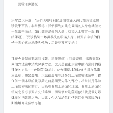
夏壩活佛講授
宗喀巴大師說：“我們現在得到的這個暇滿人身比如意寶還要
珍貴千百倍，非常難得！我們得到如此之圓滿的人身也就僅此
一生當中而已。如此難得易失的人身，就如天上響雷一般(稍
縱即逝)。”要珍惜這一難得易失的暇滿人身，就要在今後的日
子中真心真意地修習佛法，這是非常重要的！
那麼今天我就要講積福報、消業障(即：積聚資糧、懺悔業障)
兩個方法當中消業障的方法。尤其是在密宗當中的消業障的最
殊勝的方法——金剛薩埵修法。此金剛薩埵儀軌修法是在修密
集金剛、勝樂金剛、大威德金剛等許多無上瑜伽密法當中，修
任何一個本尊的曼荼羅之前必須要先修的部分，相當於是修無
上瑜伽密法的前行。因為在看無上瑜伽的壇城、看無上瑜伽的
壇城之前必須要求先消業障，而這個金剛薩埵修法就是最好最
殊勝的消業障之法。因此，今天我給你們傳講這個消業障的金
剛薩埵修法儀軌導論。