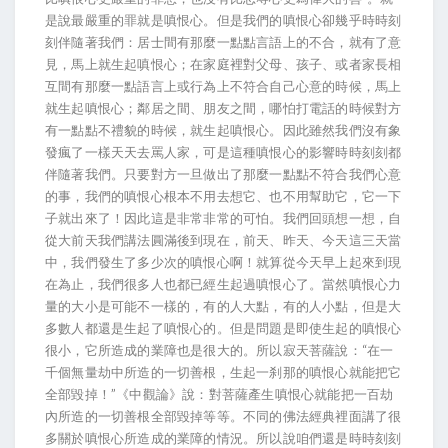
是說最嚴重的罪就是嗔恨心。但是我們的嗔恨心卻幾乎時時刻
刻伴隨著我們：居士間有那麼一點點言語上的不合，就有了意
見，馬上就生起嗔恨心；在家庭裡對父母、孩子、或者家長相
互間有那麼一點語言上或行為上不符合自己心意的時候，馬上
就生起嗔恨心；鄰居之間、朋友之間，哪怕打電話的時候對方
有一點點不禮貌的時候，就生起嗔恨心。因此雖然我們沒有象
發瘋了一樣天天去罵人家，可是這種嗔恨心的影響時時刻刻都
伴隨著我們。只要對方一旦做出了那麼一點點不符合我們心意
的事，我們的嗔恨心根本不用去想它、也不用幫助它，它一下
子就出來了！因此這是非常非常的可怕。我們回頭想一想，自
從大前天我們講法圓滿後到現在，前天、昨天、今天這三天當
中，我們發生了多少次的嗔恨心啊！就算從今天早上起來到現
在為止，我們很多人也都已經生起過嗔恨心了。當然嗔恨心力
量的大小是可能不一樣的，有的人大點，有的人小點，但是大
多數人都還是生起了嗔恨心的。但是問題是即使生起的嗔恨心
很小，它所造成的業障也是很大的。所以寂天菩薩說：“在一
千個無量劫中所造的一切善根，生起一刹那的嗔恨心就能把它
全部毀掉！”《中觀論》說：對菩薩產生嗔恨心就能把一百劫
內所造的一切善根全部毀掉等等。不同的佛法經典裡面講了很
多關於嗔恨心所造成的業障的情況。所以說咱們還是時時刻刻