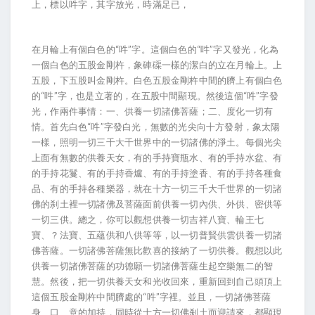
上，標以吽字，其字放光，時滿足已，
在月輪上有個白色的“吽”字。這個白色的“吽”字又發光，化為
一個白色的五股金剛杵，象硨磲一樣的潔白的立在月輪上。上
五股，下五股叫金剛杵。白色五股金剛杵中間的臍上有個白色
的“吽”字，也是立著的，在五股中間顯現。然後這個“吽”字發
光，作兩件事情：一、供養一切諸佛菩薩；二、度化一切有
情。首先白色“吽”字發白光，無數的光尖向十方發射，象太陽
一樣，照明一切三千大千世界中的一切諸佛的淨土。每個光尖
上面有無數的供養天女，有的手持寶瓶水、有的手持水盆、有
的手持花鬘、有的手持香爐、有的手持塗香、有的手持各種食
品、有的手持各種樂器，就在十方一切三千大千世界的一切諸
佛的刹土裡一切諸佛及菩薩面前供養一切內供、外供、密供等
一切三供。總之，你可以觀想供養一切吉祥八寶、輪王七
寶、？法寶、五蘊供和八供等等，以一切普賢供雲供養一切諸
佛菩薩。一切諸佛菩薩無比歡喜的接納了一切供養。觀想以此
供養一切諸佛菩薩的功德願一切諸佛菩薩生起空樂無二的智
慧。然後，把一切供養天女和光收回來，重新回到自己頭頂上
這個五股金剛杵中間臍處的“吽”字裡。並且，一切諸佛菩薩
身、口、意的加持，同時從十方一切佛刹土而迎請來，都顯現