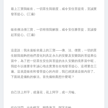
最上三寶我皈依，一切眾生我願度，咸令安住菩提境，至誠實
發菩提心。(三遍)
皈依佛法僧三寶，一切有情我解脫，咸令安住勝菩提，至誠發
起菩提心。(三遍)
這是說：我永遠皈依最上的三寶――佛、法、僧寶，一切的眾
生願我能夠把他們度化到具足永久的安樂及安樂因的菩提果位
當中，為了把一切眾生安住與菩提的永久安樂的境界當中呢，
我從今以後要非常誠心地去實實在在地發菩提心。這裡要念三
遍。這就是皈依和發菩提心的內容，我已經講過這個內容了。
下面就是儀軌的修法。首先儀軌觀想什麼呢？
自己頂上邦字，成蓮花，花上阿字，成一月輪。
從自頂門，出生榜字，變爲蓮花，阿字月輪，