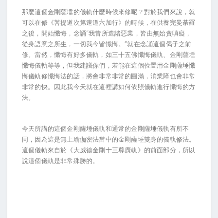
那麼這個金剛薩埵的儀軌什麼時候來修呢？對於我們來說，就
可以在修《菩提道次第速道六加行》的時候，在供養完曼荼羅
之後，開始懺悔，念誦“我昔所造諸惡業，皆由無始貪嗔癡，
從身語意之所生，一切我今皆懺悔。”就在念誦這個偈子之前
修。當然，懺悔有好多儀軌，如三十五佛懺悔儀軌、金剛薩埵
懺悔儀軌等等，但我建議你們，若能在這個位置用金剛薩埵懺
悔儀軌修懺悔法的話，將會非常非常的圓滿，消業障也會非常
非常的快。因此我今天就在這裡講如何依照儀軌進行懺悔的方
法。
今天所講的這個金剛薩埵儀軌和通常的金剛薩埵儀軌有所不
同，因為這是無上瑜伽密法當中的金剛薩埵雙身的儀軌修法。
這個儀軌來自於《大威德金剛十三尊廣軌》的前面部分，所以
說這個儀軌是非常殊勝的。