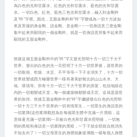
為白色的光和甘露水、紅色的光和甘露水、藍色的光和甘露
水。一切白色、紅色、藍色三色光和甘露水，融入到金剛杵
及“吽”字裡。因此，五股金剛杵和“吽”字變成為一切十方諸如
來及菩薩的身金剛、語金剛、意金剛——一切身語意三密金剛
集中起來所顯現的一個金剛杵。就是一切身語意所集中起來而
顯現的五股金剛杵。
然後這個五股金剛杵中的“吽”字又發光照明十方一切三千大千
世界。發出的白色的光一旦照明了十方一切世界後，器世界的
一切裂痕、乾燥、水災、不平等等一下子全消失了，十方一切
世界就變成西方極樂世界一樣有著美妙無比的山山水水、大
地、環境等。所有十方一切三千大千世界的房屋，包括地獄在
內的一切都變成天堂，每一個建築物都變成天宮。這就是器世
界的加持。然後五股金剛杵中的“吽”字繼續發出白色的光照明
一切十方三千大千世界的一切有情眾生，一切眾生的身語意的
一切業障(這些業障觀想為在每個眾生體中充滿一片黑暗，這
意味著充滿一切業障)一旦被白色光和甘露水照明後，一切無
明的黑暗和身語意一切業障的黑暗，一下子就全部就自然消失
不知去向了！一切父母眾生的身體就象玻璃瓶一樣每個人身體