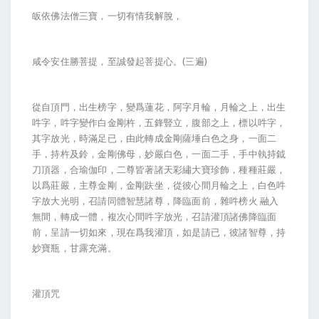
皈依佛法僧三寶，一切有情我解脫，
咸令安住勝菩提，至誠發起菩提心。(三遍)
從自頂門，出生榜字，變爲蓮花，阿字月輪，月輪之上，出生
吽字，吽字變作白金剛杵，五鋒豎立，腹部之上，標以吽字，
其字放光，時滿足已，由此轉成金剛薩埵白色之身，一面二
手，持杵及鈴，金剛佛母，妙嚴白色，一面二手，手中執持鉞
刀頂器，合瑜伽印，二尊皆著諸天彩繡大寶珍飾，種種莊嚴，
以爲莊嚴，主尊金剛，金剛趺坐，從彼心間月輪之上，白色吽
字放大光明，召請同體智慧諸尊，降臨面前，雜吽榜火 融入
無間，轉成一體，複次心間吽字放光，召請灌頂諸佛降臨面
前，呈請一切如來，現在爲我灌頂，如是請已，彼諸智尊，持
妙寶瓶，甘露充滿。
灌頂咒