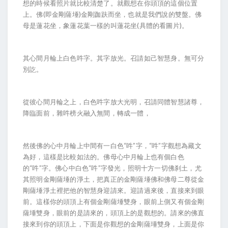
想的時候看照片就比較清楚了。就觀想在你頭頂的這個位置
上。佛(即金剛薩埵)金剛跏趺而坐，也就是我們說的雙盤。佛
母是蓮花坐，象蓮花葉一樣的叫蓮花坐(具體的看圖片)。
其心間月輪上白色吽字。其字放光。召請如己智慧身。無可分
別訖。
從彼心間月輪之上，白色吽字放大光明，召請同體智慧諸尊，
降臨面前，雜吽榜火融入無間，轉成一體，
然後佛的心中月輪上中間有一白色“吽”字，“吽”字觀想為藏文
為好，這樣是比較如法的。佛母心中月輪上也有個白色
的“吽”字。佛心中白色“吽”字發光，照明十方一切佛刹土，尤
其照明金剛薩埵的淨土，把真正的金剛薩埵佛和佛母二尊從金
剛薩埵淨土裡把他的智慧身迎請來。迎請過來後，直接來到眼
前。這樣你的頭頂上有個金剛薩埵雙身，眼前上側又有個金剛
薩埵雙身，眼前的是請來的，頭頂上的是觀想的。請來的佛直
接來到你的頭頂上，下面是你觀想的金剛薩埵雙身，上面是你