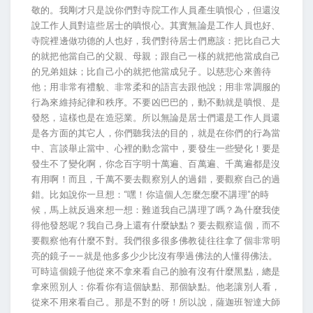
敬的。我剛才只是說你們對寺院工作人員產生嗔恨心，但還沒
說工作人員對這些居士的嗔恨心。其實無論是工作人員也好、
寺院裡邊做功德的人也好，我們對待居士們應該：把比自己大
的就把他當自己的父親、母親；跟自己一樣的就把他當成自己
的兄弟姐妹；比自己小的就把他當成兒子。以慈悲心來善待
他；用非常有禮貌、非常柔和的語言去跟他說；用非常調服的
行為來維持紀律和秩序。不要凶巴巴的，動不動就是嗔恨、是
發怒，這樣也是在造惡業。所以無論是居士們還是工作人員還
是各方面的其它人，你們聽我法的目的，就是在你們的行為當
中、言談舉止當中、心裡的動念當中，要發生一些變化！要是
發生不了變化啊，你念百字明十萬遍、百萬遍、千萬遍都是沒
有用啊！而且，千萬不要去觀察別人的過錯，要觀察自己的過
錯。比如說你一旦想：“嘿！你這個人怎麼怎麼不講理”的時
候，馬上就反過來想一想：難道我自己講理了嗎？為什麼我使
得他發怒呢？我自己身上還有什麼缺點？要去觀察這個，而不
要觀察他有什麼不對。我們很多很多佛教徒往往拿了個非常明
亮的鏡子——就是他多多少少比沒有學過佛法的人懂得佛法。
可時這個鏡子他從來不拿來看自己的臉有沒有什麼黑點，總是
拿來照別人：你看你有這個缺點、那個缺點。他老讓別人看，
從來不用來看自己。那是不對的呀！所以說，薩迦班智達大師