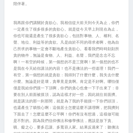
陪伴著。
我再跟你們講關於貪欲心。我相信從大前天到今天為止，你們
一定產生了很多很多的貪欲心。就是從今天早上到現在為止，
你也可能還是產生了很多貪欲心，包括對事物、人、權利、名
聲、地位、利益等的貪欲。凡是由於不同的尋求者啊，他為自
己所求的事物一定會不斷地產生貪欲心。看看我們時時刻刻所
貪的物件，無論是食物、人、利益、名聲，我們是念念不忘
啊！一有空的時候，第一個想的不是三寶啊！第一個想的也不
是我在今天給你講法的內容！也不是佛法的一些道理！我們一
有空，第一個想的就是貪欲：我得到了什麼什麼，我失去什麼
什麼。無論是好是壞，貪畢竟是貪啊。肯定是不好啊。哪怕僅
僅是我給你們摸一下頂啊，你們的貪心也會一下子出來了：非
要在別人前面被摸頂，認為這樣才好一些，因此就往前面擠。
就是講法的那一刹那間，就是為了我的手能摸一下你們頭頂，
也還產生了嗔恨心啊：這個居士怎麼這麼不講理啊，把我擠到
下面去了！怎麼這麼不公平啊！你們有沒有想過，這樣做可能
是不對的。因為我們信仰佛法和修學佛法，應該是放下貪、
嗔、癡之心，要多忍讓、多寬容人家。結果反過來了：聽佛法