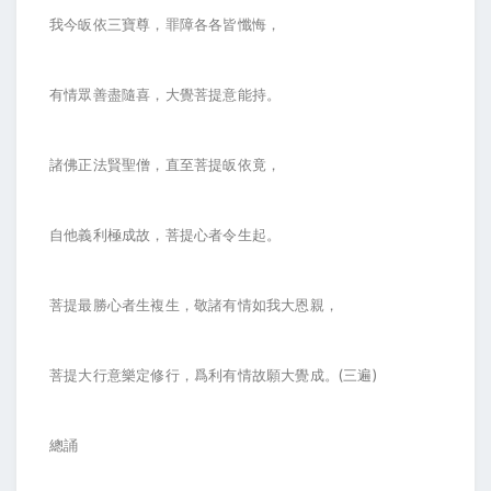
我今皈依三寶尊，罪障各各皆懺悔，
有情眾善盡隨喜，大覺菩提意能持。
諸佛正法賢聖僧，直至菩提皈依竟，
自他義利極成故，菩提心者令生起。
菩提最勝心者生複生，敬諸有情如我大恩親，
菩提大行意樂定修行，爲利有情故願大覺成。(三遍)
總誦