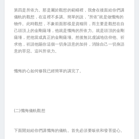
第四是所依力。那是屬於觀想的範疇裡，我會在後面給你們講
儀軌的觀想，在這裡不多講。簡單的說，“所依”就是做懺悔的
物件。此時觀想，不象前面那樣是資糧田，而主要是觀想在自
己頭頂上的金剛薩埵，他就是懺悔的所依力。就是頭頂的金剛
薩埵，把他當成真正的金剛薩埵。然後無比虔誠地信仰他、祈
求他，祈請他賜你這個一切身語意的加持，消除自己一切身語
意的罪惡。這叫所依力。
懺悔的心如何修我已經簡單的講完了。
(二)懺悔儀軌觀想
下面開始給你們講懺悔的儀軌。首先必須要皈依和發菩提心。