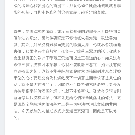
樣的出離心和菩提心的前提下，那麼你修金剛薩埵儀軌就會非
常的殊勝，而且能夠真的對你有意義，能夠消除業障。
首先，要修這樣的儀軌，如沒有善知識的教導是不可能得到這
個修法的竅訣。因此你要堅定不移地皈依善知識、親近善知
識。其次，如果沒有難得而寶貴的暇滿人身，你就不會積極地
去修；如果沒有生命無常、死後一定墮落三惡道的話，你就不
會生起真正的希求不墮落三惡道而投生三善道的心；如果沒有
皈依三寶，沒有因果業報，你就不能脫離三惡道；如果沒有觀
六道輪回之苦，你就不能生起願意脫離六道輪回到達永久涅槃
果位的心；要是沒有為利解救天下一切蒼生而尋求菩提果位的
話，就不是大乘法門了，因此也不可能持修六般若密；要是沒
有接受密宗任何灌頂的話，也就不能修密法。雖然今天講金剛
薩埵修法我沒有灌頂，但我還是給你們講金剛薩埵的修法，這
是因為金剛薩埵的修法基本上是一切密法中消除業障的共同
法。今天參加的人都或多或少受過密宗灌頂，因此是可以修
的。