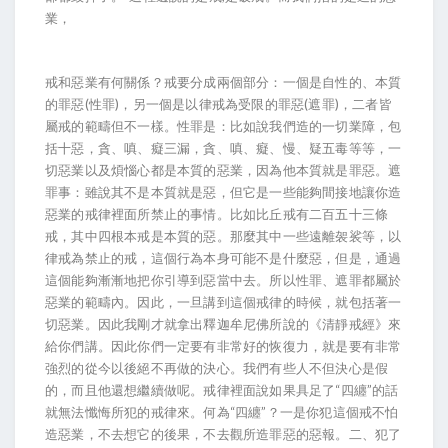
業，
戒和惡業有何關係？戒要分成兩個部分：一個是自性的、本質
的罪惡(性罪)，另一個是以律戒為受限的罪惡(遮罪)，二者皆
屬戒的範疇但不一樣。性罪是：比如說我們造的一切業障，包
括十惡，貪、嗔、癡三漏，貪、嗔、癡、慢、疑五毒等等，一
切惡業以及煩惱心都是本質的惡業，因為他本質就是罪惡。遮
罪事：雖說其不是本質就是惡，但它是一些能夠間接地讓你造
惡業的戒律裡面所禁止的事情。比如比丘戒有二百五十三條
戒，其中四根本戒是本質的惡。那麼其中一些遠離袈裟等，以
律戒為禁止的戒，這個行為本身可能不是什麼惡，但是，通過
這個能夠漸漸地把你引導到惡當中去。所以性罪、遮罪都屬於
惡業的範疇內。因此，一旦講到這個戒律的時候，就包括著一
切惡業。因此我剛才就拿出釋迦牟尼佛所說的《清靜戒經》來
給你們講。因此你們一定要有非常好的恢復力，就是要有非常
強烈的從今以後絕不再做的決心。我們有些人不但決心是假
的，而且他還想繼續做呢。戒律裡面說如果具足了“四纏”的話
就無法懺悔所犯的戒律來。何為“四纏”？一是你犯這個戒不怕
造惡業，不去想它的後果，不去觀所造罪惡的惡報。二、犯了