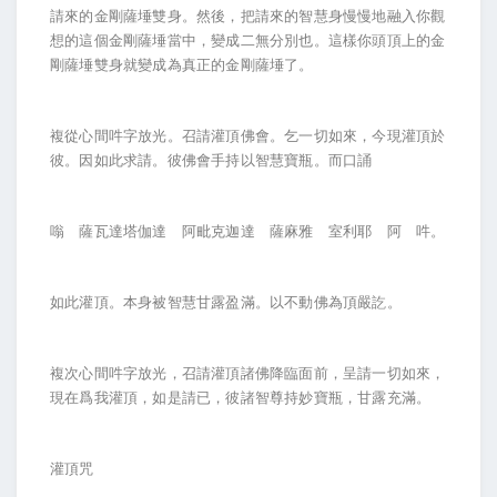
請來的金剛薩埵雙身。然後，把請來的智慧身慢慢地融入你觀
想的這個金剛薩埵當中，變成二無分別也。這樣你頭頂上的金
剛薩埵雙身就變成為真正的金剛薩埵了。
複從心間吽字放光。召請灌頂佛會。乞一切如來，今現灌頂於
彼。因如此求請。彼佛會手持以智慧寶瓶。而口誦
嗡 薩瓦達塔伽達 阿毗克迦達 薩麻雅 室利耶 阿 吽。
如此灌頂。本身被智慧甘露盈滿。以不動佛為頂嚴訖。
複次心間吽字放光，召請灌頂諸佛降臨面前，呈請一切如來，
現在爲我灌頂，如是請已，彼諸智尊持妙寶瓶，甘露充滿。
灌頂咒