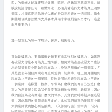
四力的懺悔才能真正對治貪圖、嗔恨、愚昧這三惡或三毒。所
以說無論你修任何一種懺悔法，必須具備這四力才能真正消除
業障，才能真正消除無始以來的身口意所造的一切罪障。修金
剛薩埵儀軌修法懺悔尤其要求具備非常強烈這四力才行，這是
非常重要的！
其中我重點的說一下對治力破惡力和恢復力。
首先是破惡力。要修懺悔必須要有非常強烈的破惡力，如果沒
有破惡力你是不可能真正懺悔的。如何才能產生破惡力？應該
思維我等起從小開始到現在為止，身語意所做的一切業障，尤
其是從去年開始到現在為止所造的一切業障、從上個月開始到
現在為止所造的一切業障、從昨天開始所造到現在為止所造的
一切業障，這樣逐一觀察。平常為什麼我們認為自己沒造什麼
重大的惡業呢？因為我們並沒有詳細地去觀察、尋找過，因此
我們自認為沒有做過什麼大的壞事。其實我們時時刻刻在造惡
業，因此我們的業障是非常多的。比如我們所造的業障當中最
大的業障就嗔恨心所造的業。《入菩薩行論》當中講：“沒有
比嗔恨心更嚴重的罪惡，也沒有比忍辱心更為偉大的善”。就