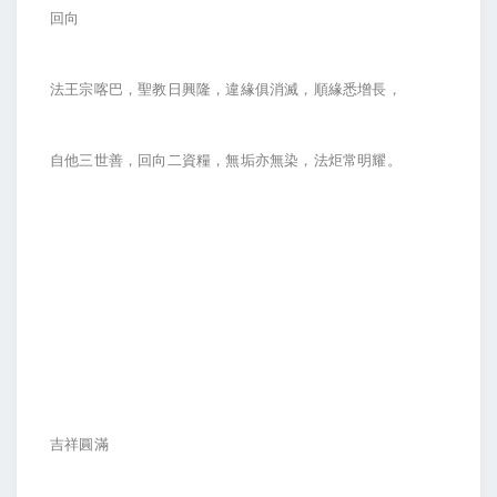
回向
法王宗喀巴，聖教日興隆，違緣俱消滅，順緣悉增長，
自他三世善，回向二資糧，無垢亦無染，法炬常明耀。
吉祥圓滿