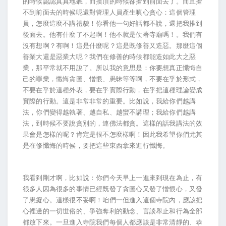
的時候認認真真地聽，而摸頂的時候卻搶到前面去了。而且搶
不到前面去的時候呢還對管理人員產生嗔心貪心：這個管理
員，怎麼這麼不講禮貌！你看他一句好話都不說，還把我推到
後面去。他有什麼了不起啊！他不就是仗著寺廟嗎！。我們有
沒有想啊？有啊！這是什麼呢？這是既修善又造惡。那麼這個
善業大還是惡業大呢？我們在修善的時候都能造如此大之惡
業，那平常就不用說了。所以我的意思是：你要想真正懺悔自
己的罪業，懺悔貪圖、憎恨、愚昧等等啊，不要在乎於形式，
不要在乎於這種外表，要在乎實際行動，在乎把這種理論變成
實際的行動。這是非常非常的重要。比如說，我給你們越講
法，你們變得越執著、越自私、越蠻不講理；我給你們越講
法，到時候不要說貪別的，連佛法都貪。這樣的話我講法的效
果會是怎樣的呢？肯定是很不怎麼樣啊！因此我希望你們尤其
是在修懺悔的時候，要把這些東西拿來進行懺悔。
我看到剛才啊，比如說：你們今天早上一進來到現在為止，有
很多人因為很多的事情已經既發了貪圖心又發了憎恨心，又發
了愚癡心。這樣很不妥啊！咱們一但進入這個寺院內，應該把
心裡邊的一切世俗的、爭強奪利的動念、言談舉止和行為全部
都放下來。一旦進入寺院我們每個人都應該是非常清靜的、恭