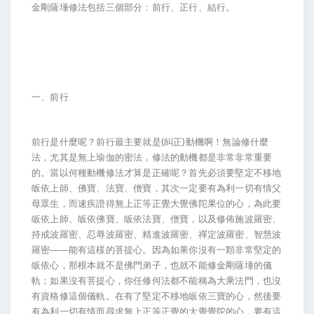
金剛薩埵修法包括三個部分：前行、正行、結行。
一、前行
前行是什麼呢？前行最主要就是(糾正)動機啊！無論修什麼
法，尤其是無上瑜伽的密法，修法的動機都是非常非常重要
的。當以何種動機修法才算是正確呢？首先必須要堅定不移地
皈依上師、佛寶、法寶、僧寶，其次一定要有為利一切有情父
母眾生，而速疾證得無上正等正覺大覺佛陀果位的心，為此要
皈依上師、皈依佛寶、皈依法寶、僧寶，以及修佈施波羅密、
持戒波羅密、忍辱波羅密、精進波羅密、禪定波羅密、智慧波
羅密――能有這樣的菩提心。因為如果你沒有一顆非常堅定的
皈依心，那根本就不是佛門弟子，也就不能修金剛薩埵的儀
軌；如果沒有菩提心，你任修何法都不能稱為大乘法門，也沒
有資格修這個儀軌。在有了堅定不移地皈依三寶的心，然後要
有為利一切有情而尋求無上正等正覺的大覺覺陀的心，要有這