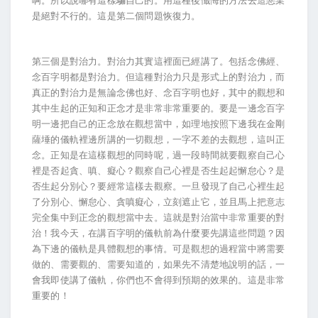
啊。所以說哪有這樣騙自己的。用這種後懺悔的方法去造惡業
是絕對不行的。這是第二個問題恢復力。
第三個是對治力。對治力其實這裡面已經講了。包括念佛經、
念百字明都是對治力。但這種對治力只是形式上的對治力，而
真正的對治力是無論念佛也好、念百字明也好，其中的觀想和
其中生起的正知和正念才是非常非常重要的。要是一邊念百字
明一邊把自己的正念放在觀想當中，如理地按照下邊我在金剛
薩埵的儀軌裡邊所講的一切觀想，一字不差的去觀想，這叫正
念。正知是在這樣觀想的同時呢，過一段時間就要觀察自己心
裡是否起貪、嗔、癡心？觀察自己心裡是否生起起懈怠心？是
否生起分別心？要經常這樣去觀察。一旦發現了自己心裡生起
了分別心、懈怠心、貪嗔癡心，立刻遮止它，並且馬上把意志
完全集中到正念的觀想當中去。這就是對治當中非常重要的對
治！我今天，在講百字明的儀軌前為什麼要先講這些問題？因
為下邊的儀軌是具體觀想的事情。可是觀想的過程當中將需要
做的、需要觀的、需要知道的，如果先不清楚地說明的話，一
會我即使講了儀軌，你們也不會得到預期的效果的。這是非常
重要的！