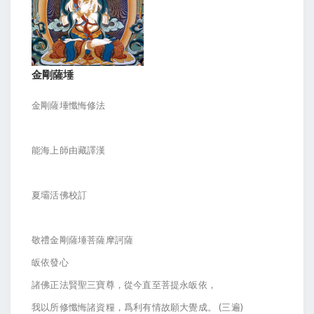
金剛薩埵
金剛薩埵懺悔修法
能海上師由藏譯漢
夏壩活佛校訂
敬禮金剛薩埵菩薩摩訶薩
皈依發心
諸佛正法賢聖三寶尊，從今直至菩提永皈依，
我以所修懺悔諸資糧，爲利有情故願大覺成。 (三遍)