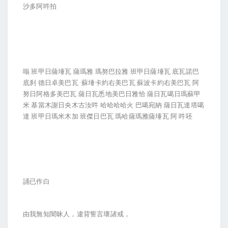
沙多阿吽拍
嗡 班甲日薩埵瓦 薩瑪雅 瑪努巴拉雅 班甲日薩埵瓦 底瓦諾巴
底刹 德日卓美巴瓦 蘇埵卡約右美巴瓦 蘇波卡約右美巴瓦 阿
努日阿格多美巴瓦 薩日瓦悉地美巴日雅恰 薩日瓦噶日瑪蘇甲
米 基當木謝日央木古汝吽 哈哈哈哈火 巴噶宛納 薩日瓦達塔噶
達 班甲日瑪米木加 班傑日巴瓦 瑪哈薩瑪雅薩埵瓦 阿 吽呸
誦已作白
由我無知闇昧人，違背誓言壞諸戒，