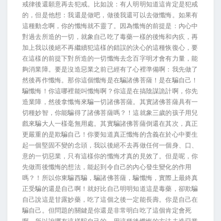
戒律後還願意再去犯戒。比如說：有人明明知道這肯定是犯戒
的，但是他想：我還是做吧，做後我還可以去做懺悔。如果有
這種動念啊，你的懺悔就不靈了。因為懺悔的前提是：內心中
對過去所造的一切，就象自己吃了毒藥一樣的後悔和內疚，再
加上我以後絕不再繼續犯這樣的錯誤的決心的這種恢復心，要
在這樣的前提下對所造的一切懺悔去念百字明才會有力量，能
夠消業障。要是沒造惡業之前已經有了心裡準備啊：我先做了
然後再作懺悔。那你這個懺悔是在騙諸佛菩薩！是在騙自己！
騙懺悔！你這哪裡能叫懺悔啊？你這是在搞陰謀詭計啊，你先
造業障，然後拿懺悔來騙一切諸佛菩薩。其實諸佛菩薩具有一
切種妙智，你能騙得了諸佛菩薩嗎？！這就象三歲的孩子用兒
戲來騙大人一樣毫無用處。其實騙諸佛菩薩倒還在其次，真正
更嚴重的是欺騙自己！你要知道真正懺悔的含義在於心中要生
起一個堅固不變的念頭，我以後絕不去再做任何一個身、口、
意的一切惡業，只有這樣你的懺悔才真的見效了。但是呢，你
先做而後懺悔的想法，能起到令自己的內心發生變化的作用
嗎？！所以你東騙西騙，騙諸佛菩薩，騙懺悔，實際上最終真
正受騙的還是自己啊！就好比自己明明知道這是毒藥，卻欺騙
自己說這是甘露妙藥，吃了這個之後一定能長壽。你是自己在
騙自己。但問題的關鍵是你還是非常明白吃了這個肯定會死