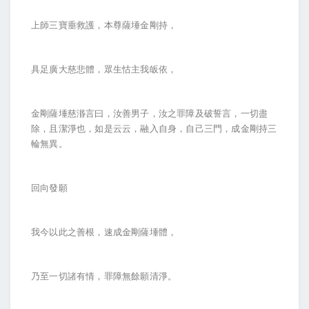
上師三寶垂救護，本尊薩埵金剛持，
具足廣大慈悲體，眾生怙主我皈依，
金剛薩埵慈湣言曰，汝善男子，汝之罪障及破誓言，一切盡
除，且潔淨也，如是云云，融入自身，自己三門，成金剛持三
輪無異。
回向發願
我今以此之善根，速成金剛薩埵體，
乃至一切諸有情，罪障無餘願清淨。