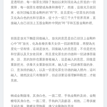
是透明的，每一個眾生消除了無始以來到現在為止所造的一切
業障，每一個眾生都變成為佛和佛母了。然後，這個光又收回
來，收到頂輪五股金剛杵的“吽”字。並且度化一切眾生的功德
又化為白色的光和甘露水，從十方一切三千大千世界而來，直
接融入自己頭頂上五股金剛杵中間的“吽”字和五股金剛杵裡。
前面是放光下麵是回復融入。放光的意思是自己頭頂上金剛杵
心中“吽”放光，化為各種供養天女供一切諸佛菩薩，再變為光
度化一切有情，這就是放光。回復融入的意思是，不但是把光
和甘露以及天女收回來，而且度化眾生的功德和一切諸佛菩薩
身、語、意的加持也重新會複融入，這是融入的意思。回復是
重新把光、供養天女重新收回來。融入是一切諸佛菩薩的身、
口、意加持的融入，以及一切度化眾生功德的融入體內，這叫
融入。雖然說這只有幾個字，但必須要這樣理解和觀想，才能
見效。
轉成金剛薩埵。其身白色。一面二臂。手執金剛杵及鈴。金剛
幔母其身白色。一面二臂。手執鉤刀及顱器，相抱。二尊俱被
天絹衣服。雜糅珍寶飾嚴。佛父金剛跏趺而坐。