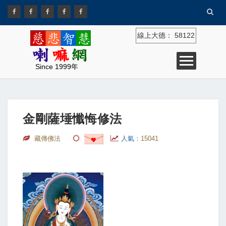
線上大德：
58122
Since 1999年
金剛薩埵懺悔修法
藏傳佛法
人氣：
15041