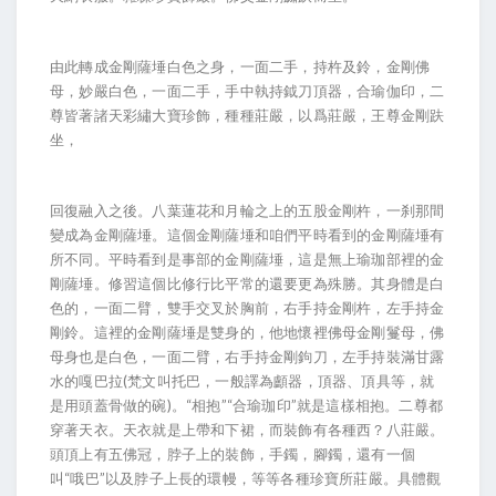
由此轉成金剛薩埵白色之身，一面二手，持杵及鈴，金剛佛
母，妙嚴白色，一面二手，手中執持鉞刀頂器，合瑜伽印，二
尊皆著諸天彩繡大寶珍飾，種種莊嚴，以爲莊嚴，王尊金剛趺
坐，
回復融入之後。八葉蓮花和月輪之上的五股金剛杵，一刹那間
變成為金剛薩埵。這個金剛薩埵和咱們平時看到的金剛薩埵有
所不同。平時看到是事部的金剛薩埵，這是無上瑜珈部裡的金
剛薩埵。修習這個比修行比平常的還要更為殊勝。其身體是白
色的，一面二臂，雙手交叉於胸前，右手持金剛杵，左手持金
剛鈴。這裡的金剛薩埵是雙身的，他地懷裡佛母金剛鬘母，佛
母身也是白色，一面二臂，右手持金剛鉤刀，左手持裝滿甘露
水的嘎巴拉(梵文叫托巴，一般譯為顱器，頂器、頂具等，就
是用頭蓋骨做的碗)。“相抱”“合瑜珈印”就是這樣相抱。二尊都
穿著天衣。天衣就是上帶和下裙，而裝飾有各種西？八莊嚴。
頭頂上有五佛冠，脖子上的裝飾，手鐲，腳鐲，還有一個
叫“哦巴”以及脖子上長的環幔，等等各種珍寶所莊嚴。具體觀