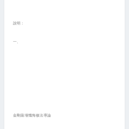
說明：
一、
金剛薩埵懺悔修法導論