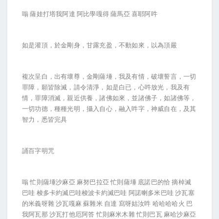
嗡 薩娃打塔我阿達 阿比學嘎得 薩馬亞 喜耶阿吽
如是灌頂，於金剛身，甘露充盈，不動如來，以為頂嚴
複次呈白，出有壞尊，金剛薩埵，我及有情，破壞誓言，一切
罪障，願皆除滅，請令清淨，如是白已，心吽放光，我及有
情，罪障消滅，親近供養，諸佛如來，並諸佛子，如諸佛等，
一切功德，種種光明，攝入自心，融入吽字，神威自在，及其
智力，悉皆完具
誦百字明咒
嗡 忙則薩埵沙麻亞 麻努巴拉亞 忙則薩埵 底諾巴的恰 摘棹滅
巴哇 梭多卡約滅巴哇梭波卡約滅巴哇 阿諾喇多米巴哇 沙瓦塞
的米義呀雜 沙瓦嘎麻 蘇雜米 自達 寫呀姑汝吽 哈哈哈哈火 巴
我阿瓦那 沙瓦打他厄阿答 忙則麻米木雜 忙則巴瓦 麻哈沙麻亞