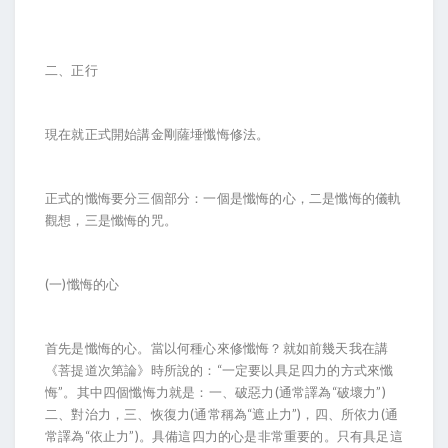
二、正行
現在就正式開始講金剛薩埵懺悔修法。
正式的懺悔要分三個部分：一個是懺悔的心，二是懺悔的儀軌
觀想，三是懺悔的咒。
(一)懺悔的心
首先是懺悔的心。當以何種心來修懺悔？就如前幾天我在講
《菩提道次第論》時所說的：“一定要以具足四力的方式來懺
悔”。其中四個懺悔力就是：一、破惡力(通常譯為“破壞力”)
二、對治力，三、恢復力(通常稱為“遮止力”)，四、所依力(通
常譯為“依止力”)。具備這四力的心是非常重要的。只有具足這