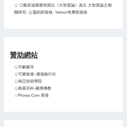
♤ ◎般若波羅蜜初探以《大智度論》為主.大智度論之相
關研究- 心靈的部落格- Yahoo!奇摩部落格
贊助網站
♤不解巖寺
♤可樂旅遊~康福旅行社
♤南亞技術學院
♤維基百科-藏傳佛教
♤Phowa.com.香港