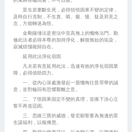
眾生若要斷生死，必得領悟因果不變的定律，
及時自行克制，不生貪、嗔、癡、慢、疑及邪見之
念，方能轉迷為悟。
金剛薩埵法是密法中至高無上的懺悔法門。勤
修此法者必得本尊的加持淨化，解脫無始的垢染，
寂滅煩惱複歸自在。
延用此法淨化宿因
凡夫若有意延用此法，迅速有效的淨化宿因業
障，必得借助四力。
一、從內心深處激發起一股懺悔往昔罪孽的誠
意，並對輪回有恐懼厭離之意。
二、了悟因果固定不變的真理，並痛下決心立
誓不再造惡因。
三、思維三寶的威德，發宏願誓要為無邊的眾
生謀福利，以報佛恩。
四、勤習六種善巧法，以改變心識。以期達到