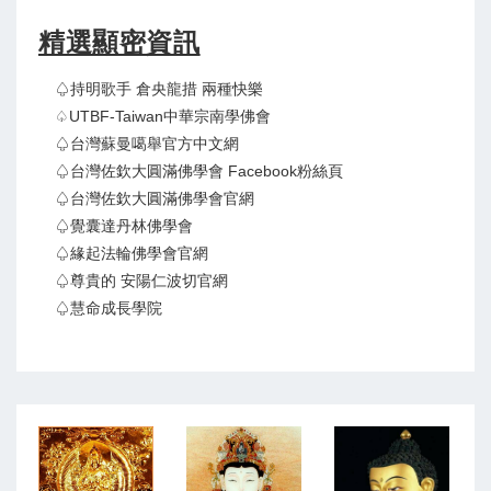
精選顯密資訊
♤持明歌手 倉央龍措 兩種快樂
♤UTBF-Taiwan中華宗南學佛會
♤台灣蘇曼噶舉官方中文網
♤台灣佐欽大圓滿佛學會 Facebook粉絲頁
♤台灣佐欽大圓滿佛學會官網
♤覺囊達丹林佛學會
♤緣起法輪佛學會官網
♤尊貴的 安陽仁波切官網
♤慧命成長學院