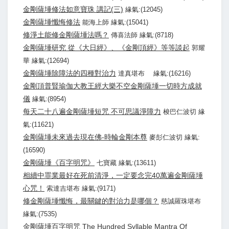
金剛薩埵修法如意寶珠 講記(三)
緣氣:(12045)
金剛薩埵懺悔修法
能海上師 緣氣:(15041)
修淨土能修金剛薩埵法嗎？
傳喜法師 緣氣:(8718)
金剛薩埵研究 從《大日經》、《金剛頂經》等等談起
郭耀
華 緣氣:(12694)
金剛薩埵除障法的四種對治力
達真堪布 緣氣:(16216)
金剛頂普賢瑜伽大教王經大樂不空金剛薩埵一切時方成就
儀
緣氣:(8954)
每天二十八遍金剛薩埵短咒 不可思議淨障力
梭巴仁波切 緣
氣:(11621)
金剛薩埵未來過去現在佛-時輪金剛本尊
麥彭仁波切 緣氣:
(16590)
金剛薩埵《百字明咒》
七寶藏 緣氣:(13611)
相續中罪業最好在死前清淨，一定要念完40萬遍金剛薩埵
心咒！
索達吉堪布 緣氣:(9171)
修金剛薩埵懺悔，最關鍵的對治力是哪個？
慈誠羅珠堪布
緣氣:(7535)
金剛薩埵百字明咒 The Hundred Syllable Mantra Of