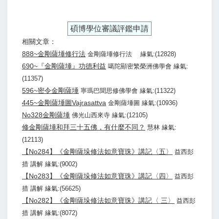
碩博學位審議評鑑申請
相關文章：
888~金剛薩埵修行法
金剛薩埵修行法 緣氣:(12828)
690~『金剛薩埵』功德利益
噶陀顯密繁榮洲佛學會 緣氣:
(11357)
596~密令金剛薩埵
寧瑪巴聞思修佛學會 緣氣:(11322)
445~金剛薩埵圖Vajrasattva
金剛薩埵圖 緣氣:(10936)
No328金剛薩埵
佛光山西來寺 緣氣:(12105)
修金剛薩埵和拜三十五佛，有什麼不同？
慧林 緣氣:
(12113)
【No284】《金剛薩垛修法如意寶珠》講記〈五〉
益西彭
措 講解 緣氣:(9002)
【No283】《金剛薩垛修法如意寶珠》講記〈四〉
益西彭
措 講解 緣氣:(56625)
【No282】《金剛薩垛修法如意寶珠》講記〈 三〉
益西彭
措 講解 緣氣:(8072)