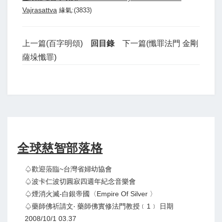
Vajrasattva
緣氣:(3833)
上一篇(百字明頌)
回目錄
下一篇(懺罪法門 金剛
薩垛懺罪)
全球慈智部落格
♤歡迎蒞臨~台灣省婦幼協會
♤波卡仁波切圓寂四週年紀念音樂會
♤煙消火滅-白銀帝國〈Empire Of Silver 〉
♤藥師佛祈請文‧ 藥師佛實修法門教授﹝1﹞ 日期
2008/10/1 03.37