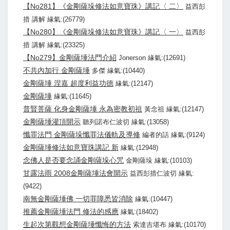
【No281】《金剛薩垛修法如意寶珠》講記〈 二〉
益西彭
措 講解 緣氣:(26779)
【No280】《金剛薩垛修法如意寶珠》講記〈 一〉
益西彭
措 講解 緣氣:(23325)
【No279】金剛薩埵法門介紹
Jonerson 緣氣:(12691)
不共內加行 金剛薩埵
多傑 緣氣:(10440)
金剛薩埵 涅嘉 超度利益功德
緣氣:(12147)
金剛薩埵
緣氣:(11645)
普賢菩薩 化身金剛薩埵 永為密教初祖
黃念祖 緣氣:(12147)
金剛薩埵灌頂開示
聽列諾布仁波切 緣氣:(13058)
懺罪法門 金剛薩垛懺罪法儀軌及導修
編者的話 緣氣:(9124)
金剛薩埵修法如意寶珠講記 新
緣氣:(12948)
念佛人是否要念誦金剛薩垛心咒
金剛薩垛 緣氣:(10103)
甘露法雨 2008金剛薩埵法會開示
益西彭措仁波切 緣氣:
(9422)
南無金剛薩埵佛 一切罪障悉皆消除
緣氣:(10447)
推薦金剛薩埵法門 修法的感應
緣氣:(18402)
生起次第觀想金剛薩埵懺悔的方法
索達吉堪布 緣氣:(10170)