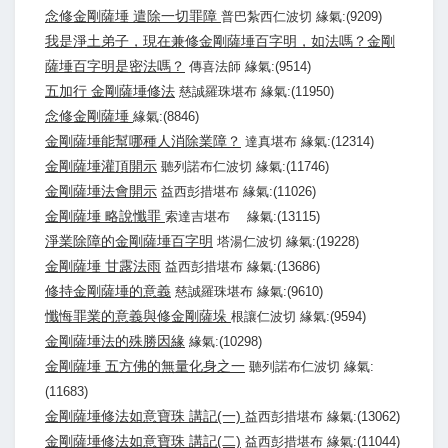
念修金剛薩埵 遣除一切罪障
普巴紮西仁波切 緣氣:(9209)
我是淨土弟子，現在兼修金剛薩埵百字明，如法嗎？金剛
薩埵百字明是密法嗎？
傳喜法師 緣氣:(9514)
五加行 金剛薩埵修法
慈誠羅珠堪布 緣氣:(11950)
念修金剛薩埵
緣氣:(8846)
金剛薩埵能幫哪種人消除業障？
達真堪布 緣氣:(12314)
金剛薩埵灌頂開示
聽列諾布仁波切 緣氣:(11746)
金剛薩埵法會開示
益西彭措堪布 緣氣:(11026)
金剛薩埵 略說懺罪
索達吉堪布 緣氣:(13115)
淨業除障的金剛薩埵百字明
塔湯仁波切 緣氣:(19228)
金剛薩埵 甘露法雨
益西彭措堪布 緣氣:(13686)
修持金剛薩埵的意義
慈誠羅珠堪布 緣氣:(9610)
懺悔罪業的意義與修金剛薩垛
根讓仁波切 緣氣:(9594)
金剛薩埵法的殊勝因緣
緣氣:(10298)
金剛薩埵 五方佛的無量化身之一
聽列諾布仁波切 緣氣:
(11683)
金剛薩埵修法如意寶珠 講記(一)
益西彭措堪布 緣氣:(13062)
金剛薩埵修法如意寶珠 講記(二)
益西彭措堪布 緣氣:(11044)