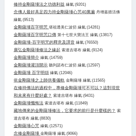
修持金剛薩埵法之功德利益
緣氣:(9201)
念佛人最好具足四力持金剛薩埵心咒40萬遍
丹增嘉措活佛
緣氣:(9513)
金剛薩埵百字明咒
堪祖透美仁波切 緣氣:(14281)
金剛薩埵百字明咒口傳
第十七世大寶法王 緣氣:(13817)
金剛薩埵-百字明咒的釋意及譯音
緣氣:(76550)
廣弘金剛薩埵修法之緣起
索達吉堪布 緣氣:(9124)
金剛薩埵簡介
緣氣:(14759)
金剛薩埵灌頂開示
聽列諾布仁波切 緣氣:(12597)
金剛薩埵 百字明頌
緣氣:(12046)
依金剛薩埵之上師供養儀軌
金剛薩埵 緣氣:(11565)
在修持佛法的過程中，專修金剛薩埵可不可以？這對現世
和未來有什麼好處？
索達吉堪布 緣氣:(9431)
金剛薩埵懺悔法
索達吉堪布 緣氣:(11849)
藏地傳來的金剛薩埵修法，它要求的前行是什麼樣的？
索
達吉堪布 緣氣:(8830)
金剛薩埵心咒
緣氣:(12571)
念修金剛薩埵
金剛薩埵 緣氣:(9066)