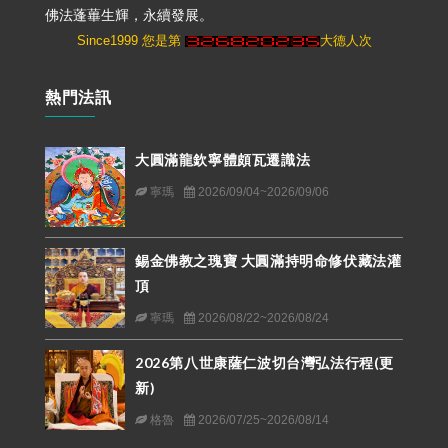
佛法蓬蓽生輝，永續發展。
Since1999 您是第
大德人次
熱門法訊
大圓滿龍欽寧體頗瓦遷識法
寧瑪
2026/09/04~2026/09/06
錫金佛教之瑰寶 大圓滿持明命修伏藏法灌
頂
寧瑪
2026/08/22~2026/08/24
2026第八世康薩仁波切台灣弘法行程(更
新)
格魯
2026/07/25~2026/08/14