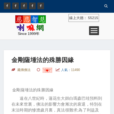
線上大德：
55215
Since 1999年
金剛薩埵法的殊勝因緣
藏傳佛法
人氣：
11490
金剛薩埵法的殊勝因緣
遠在八世紀時，蓮花生大師白瑪森巴哇預料到
在未來世裏，佛法的影響力會漸次的衰退，特別在
末法時期的慘澹歲月裏，真法很難求;為了利益及