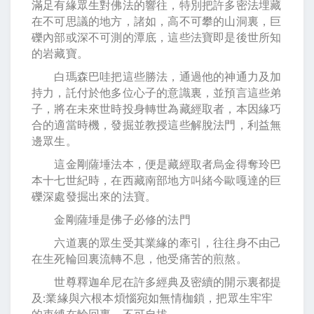
滿足有緣眾生對佛法的響往，特別把許多密法埋藏
在不可思議的地方，諸如，高不可攀的山洞裏，巨
礫內部或深不可測的潭底，這些法寶即是後世所知
的岩藏寶。
白瑪森巴哇把這些勝法，通過他的神通力及加
持力，託付於他多位心子的意識裏，並預言這些弟
子，將在未來世時投身轉世為藏經取者，本因緣巧
合的適當時機，發掘並教授這些解脫法門，利益無
邊眾生。
這金剛薩埵法本，便是藏經取者烏金得奪玲巴
本十七世紀時，在西藏南部地方叫緒今歐嘎達的巨
礫深處發掘出來的法寶。
金剛薩埵是佛子必修的法門
六道裏的眾生受其業緣的牽引，往往身不由己
在生死輪回裏流轉不息，他受痛苦的煎熬。
世尊釋迦牟尼在許多經典及密續的開示裏都提
及:業緣與六根本煩惱宛如無情枷鎖，把眾生牢牢
的束縛在輪回裏，不可自拔。