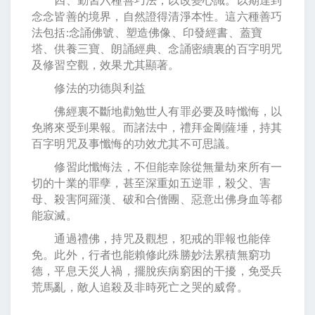
念念皆善的境界，自然證得清淨本性。這六種善巧
法包括:念誦佛號、塑造佛像、印發經書、蓋寶
塔、供養三寶、朗誦經典、念誦密續裏的百字明咒
及修習空觀，效果尤其顯著。
修法的功德與利益
佛經裏不斷地勸勉世人有罪必要及時懺悔，以
免將來受到果報。而諸法中，禮拜金剛薩埵，持其
百字明咒及事懺悔的功效尤其不可思議。
修習此懺悔法，不但能幸除從無量劫來所有一
切的十業的罪孽，甚至深重如五逆罪，殺父、害
母、殺害阿羅漢、破和合僧團、惡意出佛身血等都
能寂滅。
通過禮佛，持咒及觀想，犯戒的罪報也能倖
免。此外，行者也能賴修此殊勝妙法累積無窮功
德，平息天災人禍，擺脫疾病窮困的干擾，免受兵
荒馬亂，敵人追殺及非時死亡之哭的威脅。