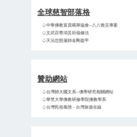
全球慈智部落格
♤中華佛教直貢噶舉協會--八八救災專案
♤文武百尊消災祈福修法
♤天法忿怒蓮師金剛盔甲
贊助網站
♤台灣師大國文系--佛學研究相關網站
♤華梵大學佛教研修學院佛教學系
♤台灣民俗風情 - 台灣旅遊在線