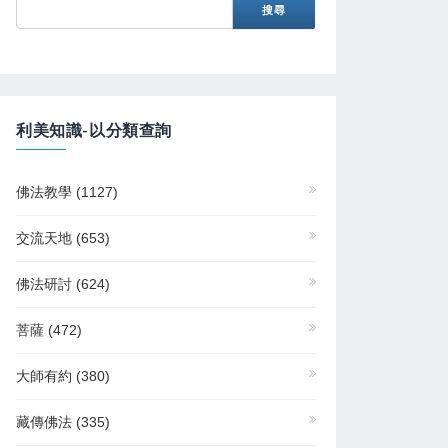
利美知識-以分類查詢
佛法教學
(1127)
交流天地
(653)
佛法研討
(624)
菩薩
(472)
大師有約
(380)
藏傳佛法
(335)