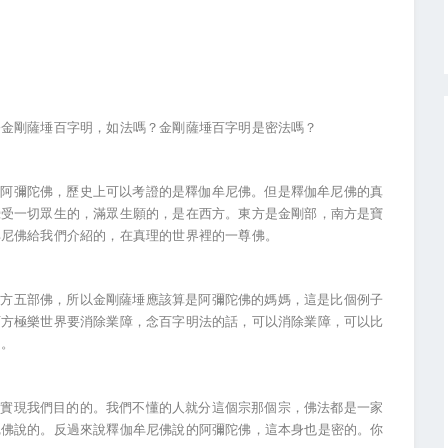
修金剛薩埵百字明，如法嗎？金剛薩埵百字明是密法嗎？
阿彌陀佛，歷史上可以考證的是釋伽牟尼佛。但是釋伽牟尼佛的真
攝受一切眾生的，滿眾生願的，是在西方。東方是金剛部，南方是寶
牟尼佛給我們介紹的，在真理的世界裡的一尊佛。
方五部佛，所以金剛薩埵應該算是阿彌陀佛的媽媽，這是比個例子
西方極樂世界要消除業障，念百字明法的話，可以消除業障，可以比
的。
實現我們目的的。我們不懂的人就分這個宗那個宗，佛法都是一家
尼佛說的。反過來說釋伽牟尼佛說的阿彌陀佛，這本身也是密的。你