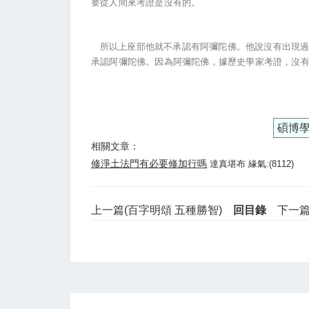
要從人間來考證是沒有的。
所以上座部他就不承認有阿彌陀佛。他說沒有出現過
承認阿彌陀佛。因為阿彌陀佛，據歷史學家考證，沒
碩博
相關文章：
修淨土法門有必要修加行嗎
達真堪布 緣氣:(8112)
上一篇(百字明頌 五種勝智)
回目錄
下一篇