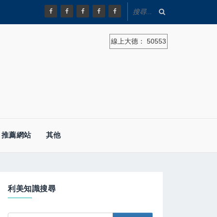
線上大德：
50553
推薦網站
其他
利美知識搜尋