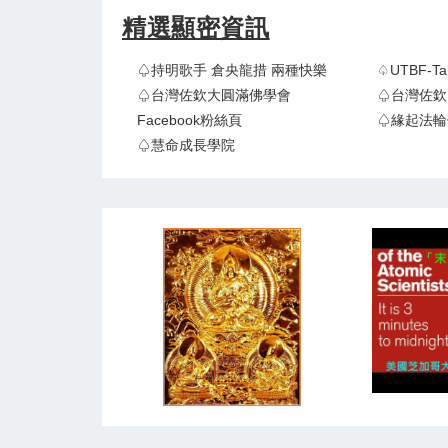
精選顯密資訊
♤持明歌手 倉央龍措 兩種快樂
♤UTBF-
♤台灣佐欽大圓滿佛學會
♤台灣佐欽
Facebook粉絲頁
♤緣起法輪
♤慧命成長學院