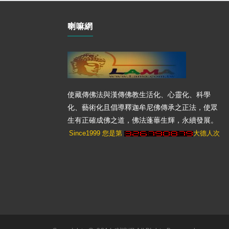
喇嘛網
使藏傳佛法與漢傳佛教生活化、心靈化、科學
化、藝術化且倡導釋迦牟尼佛傳承之正法，使眾
生有正確成佛之道，佛法蓬蓽生輝，永續發展。
Since1999 您是第
大德人次