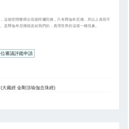
，這個世間哪裡出現過阿彌陀佛，只有釋伽牟尼佛。所以上座部不
有。是釋伽牟尼佛描述給我們的，真理世界的這樣一種現象。
學位審議評鑑申請
(大藏經 金剛頂瑜伽念珠經)