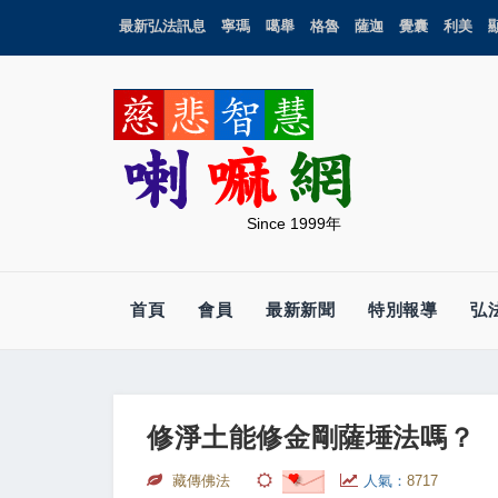
最新弘法訊息
寧瑪
噶舉
格魯
薩迦
覺囊
利美
Since 1999年
首頁
會員
最新新聞
特別報導
弘
修淨土能修金剛薩埵法嗎？
藏傳佛法
人氣：
8717