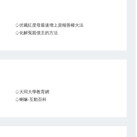
♤伏藏紅度母最速增上資糧善權大法
♤化解冤親債主的方法
♤大同大學教育網
♤喇嘛-互動百科