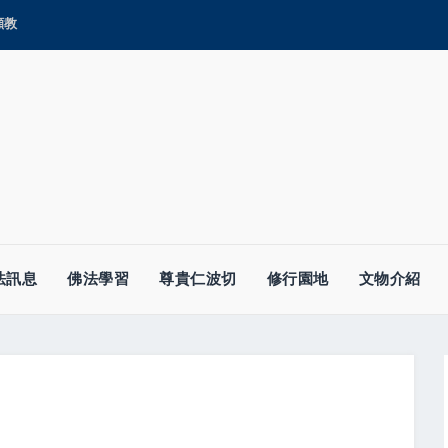
顯教
法訊息
佛法學習
尊貴仁波切
修行園地
文物介紹