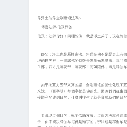
修淨土能修金剛薩埵法嗎？
傳喜法師·信眾問答
信眾：法師你好！阿彌陀佛！我是淨土弟子，現在兼
師父：淨土也是屬於密法。阿彌陀佛不是歷史上有個
理的世界裡，一切諸佛的特徵是無量光無量壽。專門
生部，西方是蓮花部，蓮花部主阿彌陀佛，這是釋伽
如果按五方五部來算的話，金剛薩埵的體性化現了五
來說。《百字明》每個字都是佛的光。因為我們往生
較順利的達到目的。什麼叫往生？就是實現我們的目
要實現這個目的，就要借助方法。這個方法就是達成
子。你不能說釋伽牟尼佛是顯宗的，密法也是釋伽牟