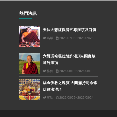
熱門法訊
天法大悲紅觀音五尊灌頂及口傳
噶舉
2026/07/05~2026/09/25
六臂瑪哈嘎拉隨許灌頂&閻魔敵
隨許灌頂
格魯
2026/08/18~2026/08/19
錫金佛教之瑰寶 大圓滿持明命修
伏藏法灌頂
寧瑪
2026/08/22~2026/08/24