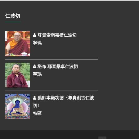
仁波切
尊貴索南嘉措仁波切
寧瑪
堪布 耶喜桑卓仁波切
寧瑪
藥師本願功德〈尊貴創古仁波
切〉
特區