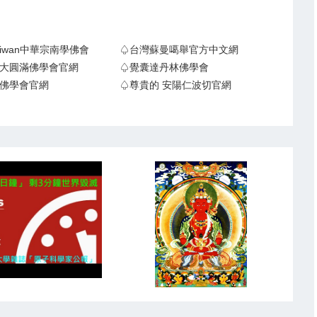
Taiwan中華宗南學佛會
♤台灣蘇曼噶舉官方中文網
大圓滿佛學會官網
♤覺囊達丹林佛學會
佛學會官網
♤尊貴的 安陽仁波切官網