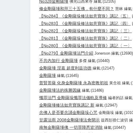
No328金剛薩埵
佛光山西來寺 緣氣:(12105)
修金剛薩埵和拜三十五佛，有什麼不同？
慧林 緣氣:(
【No284】《金剛薩垛修法如意寶珠》講記〈五〉
【No283】《金剛薩垛修法如意寶珠》講記〈四〉
【No282】《金剛薩垛修法如意寶珠》講記〈 三〉
【No281】《金剛薩垛修法如意寶珠》講記〈 二〉
【No280】《金剛薩垛修法如意寶珠》講記〈 一〉
【No279】金剛薩埵法門介紹
Jonerson 緣氣:(12690)
不共內加行 金剛薩埵
多傑 緣氣:(10440)
金剛薩埵 涅嘉 超度利益功德
緣氣:(12147)
金剛薩埵
緣氣:(11645)
普賢菩薩 化身金剛薩埵 永為密教初祖
黃念祖 緣氣:(1
金剛薩埵法的殊勝因緣
緣氣:(11486)
懺罪法門 金剛薩垛懺罪法儀軌及導修
編者的話 緣氣:(
金剛薩埵修法如意寶珠講記 新
緣氣:(12947)
念佛人是否要念誦金剛薩垛心咒
金剛薩垛 緣氣:(1010
甘露法雨 2008金剛薩埵法會開示
益西彭措仁波切 緣氣:
南無金剛薩埵佛 一切罪障悉皆消除
緣氣:(10447)