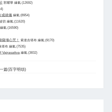
起
郭耀華 緣氣:(12692)
4)
方成就儀
緣氣:(8954)
切 緣氣:(11620)
氣:(16590)
剛薩埵心咒！
索達吉堪布 緣氣:(9170)
堪布 緣氣:(7535)
Vajrasattva
緣氣:(3832)
一篇(百字明頌)