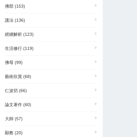
佛部
(153)
護法
(136)
經續解析
(123)
生活修行
(119)
佛母
(99)
藝術欣賞
(68)
仁波切
(66)
論文著作
(60)
大師
(57)
顯教
(20)