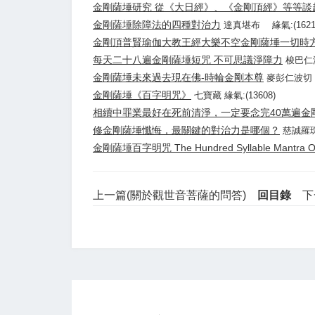
金剛薩埵研究 從《大日經》、《金剛頂經》等等談
金剛薩埵除障法的四種對治力
達真堪布 緣氣:(1621
金剛頂普賢瑜伽大教王經大樂不空金剛薩埵一切時
每天二十八遍金剛薩埵短咒 不可思議淨障力
梭巴仁波
金剛薩埵未來過去現在佛-時輪金剛本尊
麥彭仁波切 緣
金剛薩埵《百字明咒》
七寶藏 緣氣:(13608)
相續中罪業最好在死前清淨，一定要念完40萬遍金
修金剛薩埵懺悔，最關鍵的對治力是哪個？
慈誠羅珠
金剛薩埵百字明咒 The Hundred Syllable Mantra Of 
上一篇(關於觀世音菩薩的問答)
回目錄
下