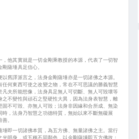
，他其實就是一切金剛乘教授的本源，代表了一切智
金剛薩埵具足信心。
以舊譯派言之，法身金剛薩埵亦是一切諸佛之本源。
有任何東西可使之改變之物，常在不可思議的勝義智慧
於凡夫所能想像，法身具足無人可切斷、無人可毀壞等
身之不變性與頑石之堅硬性大異，因為法身表智慧，離
堅固不可毀、亦無人可毀；法身非因緣和合所成、無染
同時，法身乃智慧之功德特質，無始以來不斷無礙展
唯善。
埵即一切諸佛本質，為五方佛、無量諸佛之主。當行
之光明身，或五種不同顏色，以金剛薩埵即五方佛故；