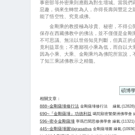
事密部等外密乘則應觀為對生壇城。當我們
惡趣，倘來生轉世為人，亦得長壽與豐足之
能了悟空性、究竟成佛。
金剛乘的教授極為珍貴、秘密，不得公開
保存在西藏佛教中的佛法，並不僅僅是金剛
不可思議、無法以世俗知見判斷，但真正的
竟利益眾生；不應鄙視小乘為低，而自以大
因為小乘、大乘、金剛乘均為佛陀所宣說，
了知三乘諸佛教示之精髓。
碩博
相關文章：
888~金剛薩埵修行法
金剛薩埵修行法 緣氣:(12828)
690~『金剛薩埵』功德利益
噶陀顯密繁榮洲佛學會 緣氣:
596~密令金剛薩埵
寧瑪巴聞思修佛學會 緣氣:(11321)
445~金剛薩埵圖Vajrasattva
金剛薩埵圖 緣氣:(10936