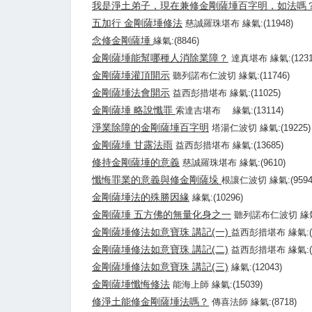
我是淨土弟子，現在兼修金剛薩埵百字明，如法嗎
五加行 金剛薩埵修法
慈誠羅珠堪布 緣氣:(11948)
念修金剛薩埵
緣氣:(8846)
金剛薩埵能幫哪種人消除業障？
達真堪布 緣氣:(1231
金剛薩埵灌頂開示
聽列諾布仁波切 緣氣:(11746)
金剛薩埵法會開示
益西彭措堪布 緣氣:(11025)
金剛薩埵 略說懺罪
索達吉堪布 緣氣:(13114)
淨業除障的金剛薩埵百字明
塔湯仁波切 緣氣:(19225)
金剛薩埵 甘露法雨
益西彭措堪布 緣氣:(13685)
修持金剛薩埵的意義
慈誠羅珠堪布 緣氣:(9610)
懺悔罪業的意義與修金剛薩垛
根讓仁波切 緣氣:(9594
金剛薩埵法的殊勝因緣
緣氣:(10296)
金剛薩埵 五方佛的無量化身之一
聽列諾布仁波切 緣氣:(
金剛薩埵修法如意寶珠 講記(一)
益西彭措堪布 緣氣:(1
金剛薩埵修法如意寶珠 講記(二)
益西彭措堪布 緣氣:(1
金剛薩埵修法如意寶珠 講記(三)
緣氣:(12043)
金剛薩埵懺悔修法
能海上師 緣氣:(15039)
修淨土能修金剛薩埵法嗎？
傳喜法師 緣氣:(8718)