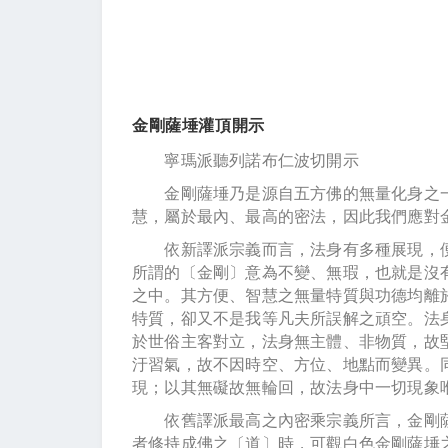
金剛薩埵灌頂開示
寧瑪派聽列諾布仁波切開示
金剛薩埵乃是源自五方佛的無量化身之一
慧，屬於最內、最高的密法，因此我們應對
依新譯派宗義而言，法身有多種展現，便
所謂的〔金剛〕意為不變、無瑕，也就是沒
之中。其方便、智慧之無量特質與功德均離
特質，卻又不是我等凡夫所誤解之頑空。法
於世俗主客對立，法身無主體、非物質，故
汙習氣，故不因時空、方位、地點而變異。
現；以其無礙故無輪回，故法身中一切現象
依舊譯派最高之內密乘宗義所言，金剛薩
者修持成佛之〔道〕時，可觀白色金剛薩埵