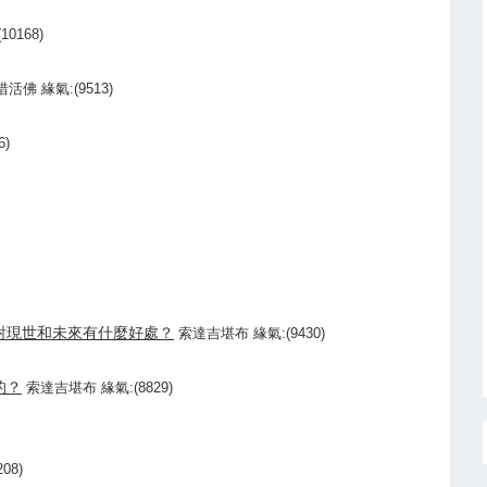
0168)
活佛 緣氣:(9513)
)
對現世和未來有什麼好處？
索達吉堪布 緣氣:(9430)
的？
索達吉堪布 緣氣:(8829)
08)