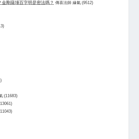
？金剛薩埵百字明是密法嗎？
傳喜法師 緣氣:(9512)
3)
)
11683)
3061)
1043)