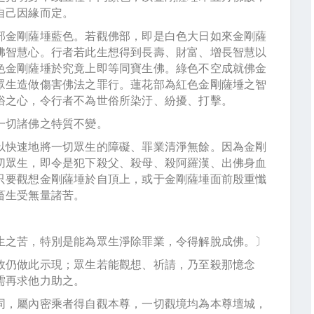
自己因緣而定。
金剛薩埵藍色。若觀佛部，即是白色大日如來金剛薩
佛智慧心。行者若此生想得到長壽、財富、增長智慧以
色金剛薩埵於究竟上即等同寶生佛。綠色不空成就佛金
眾生造做傷害佛法之罪行。蓮花部為紅色金剛薩埵之智
俗之心，令行者不為世俗所染汙、紛擾、打擊。
切諸佛之特質不變。
快速地將一切眾生的障礙、罪業清淨無餘。因為金剛
切眾生，即令是犯下殺父、殺母、殺阿羅漢、出佛身血
只要觀想金剛薩埵於自頂上，或于金剛薩埵面前殷重懺
畜生受無量諸苦。
之苦，特別是能為眾生淨除罪業，令得解脫成佛。〕
仍做此示現；眾生若能觀想、祈請，乃至殺那憶念
需再求他力助之。
，屬內密乘者得自觀本尊，一切觀境均為本尊壇城，