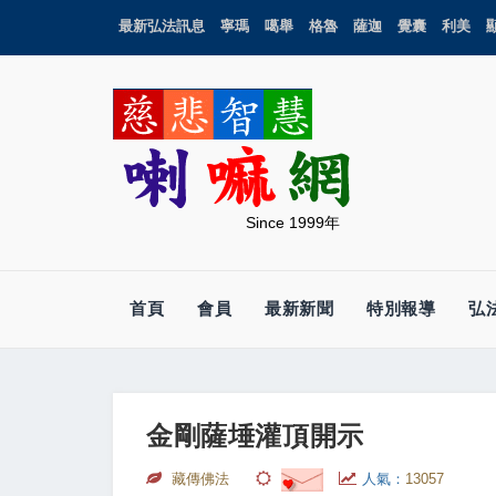
最新弘法訊息
寧瑪
噶舉
格魯
薩迦
覺囊
利美
Since 1999年
首頁
會員
最新新聞
特別報導
弘
金剛薩埵灌頂開示
藏傳佛法
人氣：
13057