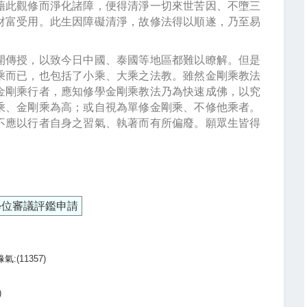
藉此觀修而淨化諸障，便得清淨一切來世苦因、不墮三
財富受用。此生因障礙清淨，故修法得以順遂，乃至易
傳授，以致今日中國、泰國等地區都難以瞭解。但是
乘而已，也包括了小乘、大乘之法教。雖然金剛乘教法
金剛乘行者，應知修學金剛乘教法乃為快速成佛，以究
乘、金剛乘為高；或自視為單修金剛乘、不修他乘者。
不應以行者自身之習氣、執著而有所偏廢。願眾生皆得
學位審議評鑑申請
(11357)
)