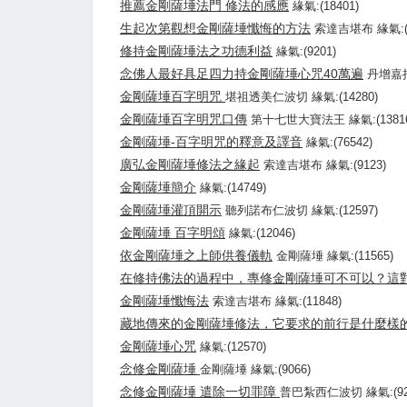
推薦金剛薩埵法門 修法的感應
緣氣:(18401)
生起次第觀想金剛薩埵懺悔的方法
索達吉堪布 緣氣:(1
修持金剛薩埵法之功德利益
緣氣:(9201)
念佛人最好具足四力持金剛薩埵心咒40萬遍
丹增嘉措
金剛薩埵百字明咒
堪祖透美仁波切 緣氣:(14280)
金剛薩埵百字明咒口傳
第十七世大寶法王 緣氣:(13816
金剛薩埵-百字明咒的釋意及譯音
緣氣:(76542)
廣弘金剛薩埵修法之緣起
索達吉堪布 緣氣:(9123)
金剛薩埵簡介
緣氣:(14749)
金剛薩埵灌頂開示
聽列諾布仁波切 緣氣:(12597)
金剛薩埵 百字明頌
緣氣:(12046)
依金剛薩埵之上師供養儀軌
金剛薩埵 緣氣:(11565)
在修持佛法的過程中，專修金剛薩埵可不可以？這
金剛薩埵懺悔法
索達吉堪布 緣氣:(11848)
藏地傳來的金剛薩埵修法，它要求的前行是什麼樣
金剛薩埵心咒
緣氣:(12570)
念修金剛薩埵
金剛薩埵 緣氣:(9066)
念修金剛薩埵 遣除一切罪障
普巴紮西仁波切 緣氣:(92