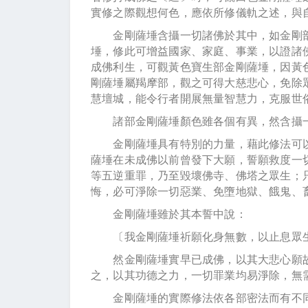
實修之際觀想何色，應依所修儀軌之述，與
金剛薩埵含攝一切諸佛於其中，如金剛部
埵，修此可增益國家、家庭、事業，以證諸
成佛利生，可觀黃色寶生部金剛薩埵，因黃
剛薩埵屬羯摩部，觀之可得大慈悲心，免除
慧壇城，能令行者開展無量智慧力，克服世
諸部金剛薩埵顏色雖各個有異，然含攝一
金剛薩埵具有特別的力量，藉此修法可以
薩埵在未成佛以前曾發下大願，誓願救度一
等五逆重罪，乃至毀壞佛寺、佛塔之眾生；
悔，必可淨除一切惡業、免墮地獄、餓鬼、
金剛薩埵雖於其本誓中說：
〔我金剛薩埵祈願化身無數，以止息眾生
然金剛薩埵實早已成佛，以其大悲心願故
之，以其功德之力，一切罪業均易淨除，無
金剛薩埵的實際修法依各部密法而有不同