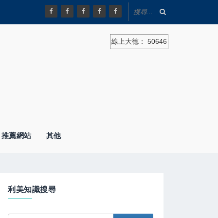
線上大德：
50646
推薦網站
其他
利美知識搜尋