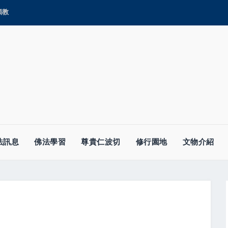
顯教
法訊息
佛法學習
尊貴仁波切
修行園地
文物介紹