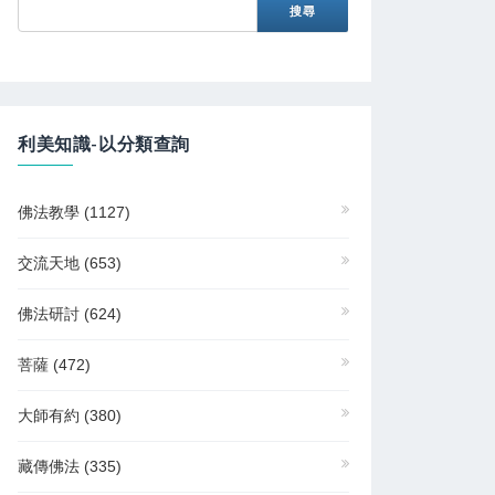
利美知識-以分類查詢
佛法教學
(1127)
交流天地
(653)
佛法研討
(624)
菩薩
(472)
大師有約
(380)
藏傳佛法
(335)