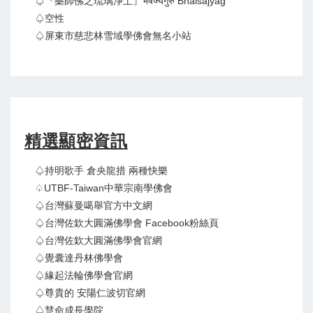
♤『藥師佛之琉璃淨土』भैषज्यगुरु Bhaisajyag
♤空性
♤屏東市慈悲林雪域學佛會無名小站
精選顯密資訊
♤持明歌手 倉央龍措 兩種快樂
♤UTBF-Taiwan中華宗南學佛會
♤台灣蘇曼噶舉官方中文網
♤台灣佐欽大圓滿佛學會 Facebook粉絲頁
♤台灣佐欽大圓滿佛學會官網
♤覺囊達丹林佛學會
♤緣起法輪佛學會官網
♤尊貴的 安陽仁波切官網
♤慧命成長學院