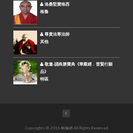
洛桑堅贊格西
格魯
尊貴法尊法師
其他
敬邀-誦殊勝寶典《華嚴經．普賢行願
品》
特區
Copyrights © 2016 喇嘛網 All Rights Reserved