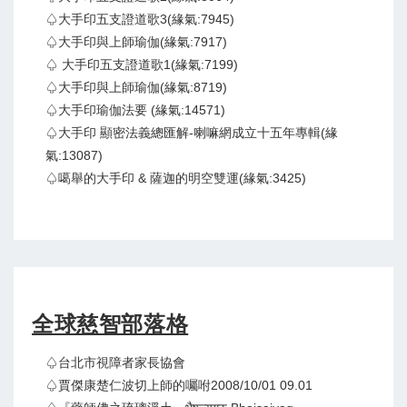
♤大手印五支證道歌3(緣氣:7945)
♤大手印與上師瑜伽(緣氣:7917)
♤ 大手印五支證道歌1(緣氣:7199)
♤大手印與上師瑜伽(緣氣:8719)
♤大手印瑜伽法要 (緣氣:14571)
♤大手印 顯密法義總匯解-喇嘛網成立十五年專輯(緣
氣:13087)
♤噶舉的大手印 & 薩迦的明空雙運(緣氣:3425)
全球慈智部落格
♤台北市視障者家長協會
♤賈傑康楚仁波切上師的囑咐2008/10/01 09.01