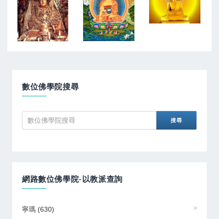
數位佛學院搜尋
網路數位佛學院-以教派查詢
寧瑪
(630)