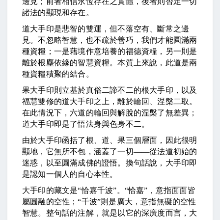
邊見；前者相信永恆存在之實體，後者則否定一切
諸法的顯現和存在。
道大手印是悲智的雙運，但不落空有、斷常之邊
見。不忽略智慧，也不疏於善巧，我們才能圓滿兩
種資糧；一是藉境作意培養的福德資糧，另一則是
離於根塵依緣的智慧資糧。本質上來說，此道是兩
種資糧積聚的結合。
果大手印則立基於真俗二諦不二的根大手印，以及
福慧雙修的道大手印之上，離於輪回、涅槃二取。
在此情況下，六道的輪回與解脫的涅槃了無差異；
道大手印即是了悟法身與色身不二。
由於大手印函括了根、道、果三個層面，因此很明
顯地，它無所不包，涵蓋了一切
——
從法道初始的
迷惑，以至圓滿成佛的證悟。換句話說，大手印即
是認知一個人的自心本性。
大手印的藏文是
“
恰嘉千波
”
。
“
恰嘉
”
，意指面面皆
屬圓融的空性；
“
千波
”
則是廣大，意指無礙的空性
智慧。整句話的注解，就是以它的深廣度而言，大