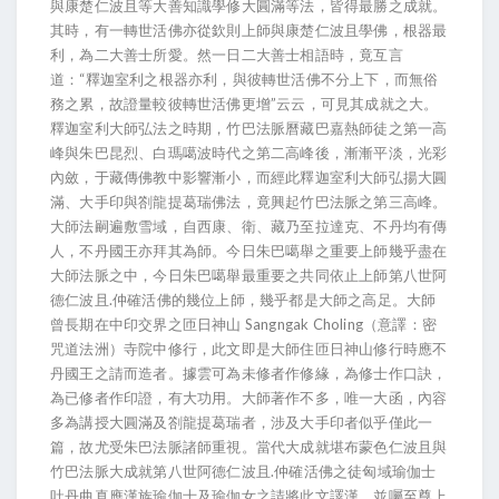
與康楚仁波且等大善知識學修大圓滿等法，皆得最勝之成就。
其時，有一轉世活佛亦從欽則上師與康楚仁波且學佛，根器最
利，為二大善士所愛。然一日二大善士相語時，竟互言
道：“釋迦室利之根器亦利，與彼轉世活佛不分上下，而無俗
務之累，故證量較彼轉世活佛更增”云云，可見其成就之大。
釋迦室利大師弘法之時期，竹巴法脈曆藏巴嘉熱師徒之第一高
峰與朱巴昆烈、白瑪噶波時代之第二高峰後，漸漸平淡，光彩
內斂，于藏傳佛教中影響漸小，而經此釋迦室利大師弘揚大圓
滿、大手印與劄龍提葛瑞佛法，竟興起竹巴法脈之第三高峰。
大師法嗣遍敷雪域，自西康、衛、藏乃至拉達克、不丹均有傳
人，不丹國王亦拜其為師。今日朱巴噶舉之重要上師幾乎盡在
大師法脈之中，今日朱巴噶舉最重要之共同依止上師第八世阿
德仁波且.仲確活佛的幾位上師，幾乎都是大師之高足。大師
曾長期在中印交界之匝日神山 Sangngak Choling（意譯：密
咒道法洲）寺院中修行，此文即是大師住匝日神山修行時應不
丹國王之請而造者。據雲可為未修者作修緣，為修士作口訣，
為已修者作印證，有大功用。大師著作不多，唯一大函，內容
多為講授大圓滿及劄龍提葛瑞者，涉及大手印者似乎僅此一
篇，故尤受朱巴法脈諸師重視。當代大成就堪布蒙色仁波且與
竹巴法脈大成就第八世阿德仁波且.仲確活佛之徒匈域瑜伽士
吐丹曲真應漢族瑜伽士及瑜伽女之請將此文譯漢，並囑至尊上