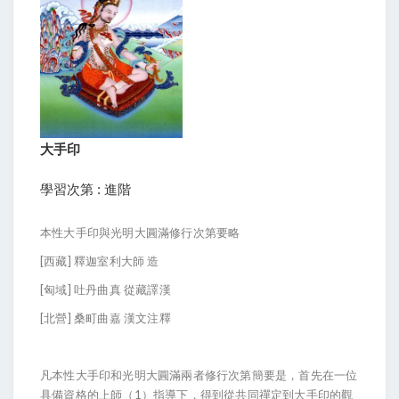
大手印
學習次第 : 進階
本性大手印與光明大圓滿修行次第要略
[西藏] 釋迦室利大師 造
[匈域] 吐丹曲真 從藏譯漢
[北營] 桑町曲嘉 漢文注釋
凡本性大手印和光明大圓滿兩者修行次第簡要是，首先在一位
具備資格的上師（1）指導下，得到從共同禪定到大手印的觀