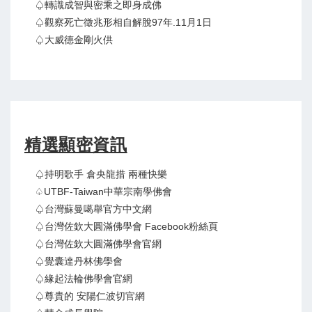
♤轉識成智與密乘之即身成佛
♤觀察死亡徵兆形相自解脫97年.11月1日
♤大威德金剛火供
精選顯密資訊
♤持明歌手 倉央龍措 兩種快樂
♤UTBF-Taiwan中華宗南學佛會
♤台灣蘇曼噶舉官方中文網
♤台灣佐欽大圓滿佛學會 Facebook粉絲頁
♤台灣佐欽大圓滿佛學會官網
♤覺囊達丹林佛學會
♤緣起法輪佛學會官網
♤尊貴的 安陽仁波切官網