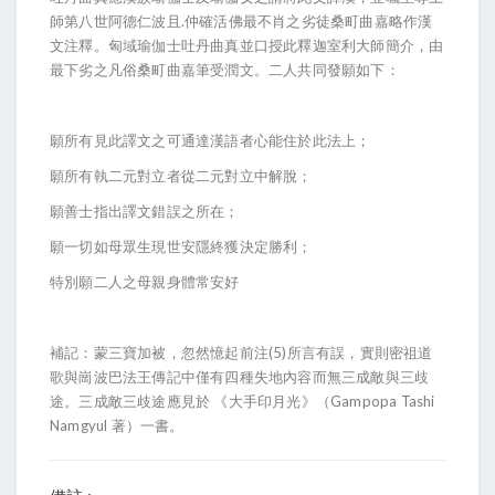
師第八世阿德仁波且.仲確活佛最不肖之劣徒桑町曲嘉略作漢
文注釋。匈域瑜伽士吐丹曲真並口授此釋迦室利大師簡介，由
最下劣之凡俗桑町曲嘉筆受潤文。二人共同發願如下：
願所有見此譯文之可通達漢語者心能住於此法上；
願所有執二元對立者從二元對立中解脫；
願善士指出譯文錯誤之所在；
願一切如母眾生現世安隱終獲決定勝利；
特別願二人之母親身體常安好
補記：蒙三寶加被，忽然憶起前注(5)所言有誤，實則密祖道
歌與崗波巴法王傳記中僅有四種失地內容而無三成敵與三歧
途。三成敵三歧途應見於 《大手印月光》（Gampopa Tashi
Namgyul 著）一書。