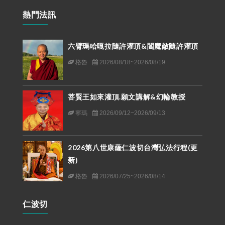
熱門法訊
六臂瑪哈嘎拉隨許灌頂&閻魔敵隨許灌頂
格魯
2026/08/18~2026/08/19
菩賢王如來灌頂.願文講解&幻輪教授
寧瑪
2026/09/12~2026/09/13
2026第八世康薩仁波切台灣弘法行程(更
新)
格魯
2026/07/25~2026/08/14
仁波切