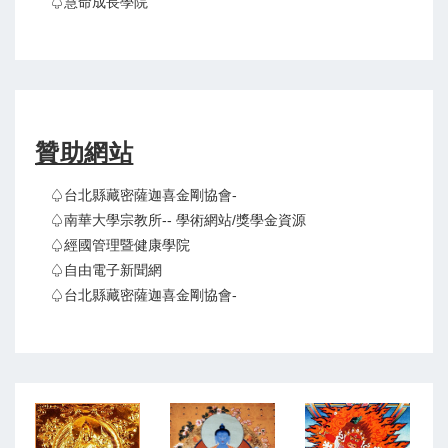
♤慧命成長學院
贊助網站
♤台北縣藏密薩迦喜金剛協會-
♤南華大學宗教所-- 學術網站/獎學金資源
♤經國管理暨健康學院
♤自由電子新聞網
♤台北縣藏密薩迦喜金剛協會-