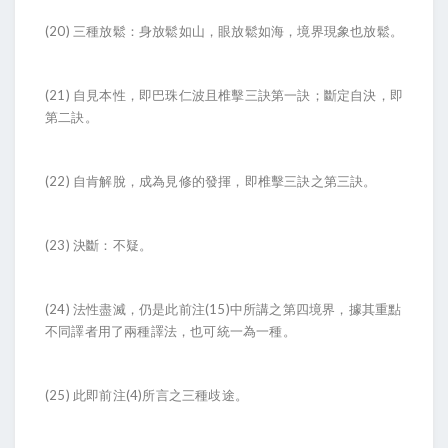
(20) 三種放鬆：身放鬆如山，眼放鬆如海，境界現象也放鬆。
(21) 自見本性，即巴珠仁波且椎擊三訣第一訣；斷定自決，即
第二訣。
(22) 自肯解脫，成為見修的發揮，即椎擊三訣之第三訣。
(23) 決斷：不疑。
(24) 法性盡滅，仍是此前注(15)中所講之第四境界，據其重點
不同譯者用了兩種譯法，也可統一為一種。
(25) 此即前注(4)所言之三種歧途。