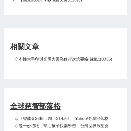
相關文章
♤本性大手印與光明大圓滿修行次第要略(緣氣:10336)
全球慈智部落格
♤《智成春36班→增上314班》 - Yahoo!奇摩部落格
♤送一份禮物，幫助孩子快樂學習－台灣世界展望會