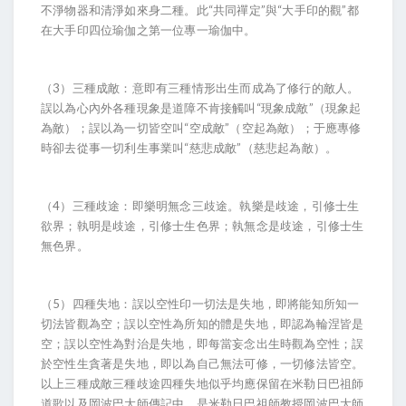
不淨物器和清淨如來身二種。此“共同禪定”與“大手印的觀”都
在大手印四位瑜伽之第一位專一瑜伽中。
（3）三種成敵：意即有三種情形出生而成為了修行的敵人。
誤以為心內外各種現象是道障不肯接觸叫“現象成敵”（現象起
為敵）；誤以為一切皆空叫“空成敵”（空起為敵）；于應專修
時卻去從事一切利生事業叫“慈悲成敵”（慈悲起為敵）。
（4）三種歧途：即樂明無念三歧途。執樂是歧途，引修士生
欲界；執明是歧途，引修士生色界；執無念是歧途，引修士生
無色界。
（5）四種失地：誤以空性印一切法是失地，即將能知所知一
切法皆觀為空；誤以空性為所知的體是失地，即認為輪涅皆是
空；誤以空性為對治是失地，即每當妄念出生時觀為空性；誤
於空性生貪著是失地，即以為自己無法可修，一切修法皆空。
以上三種成敵三種歧途四種失地似乎均應保留在米勒日巴祖師
道歌以及岡波巴大師傳記中，是米勒日巴祖師教授岡波巴大師