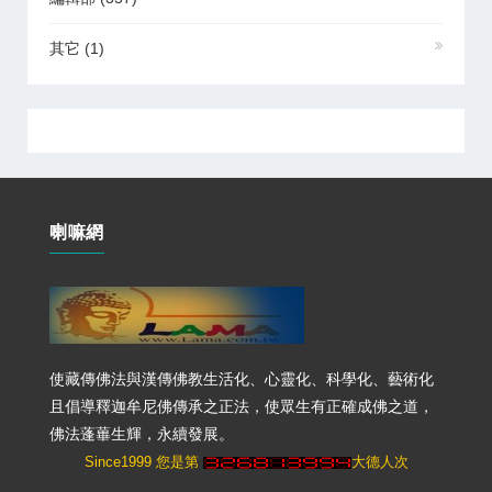
其它
(1)
喇嘛網
使藏傳佛法與漢傳佛教生活化、心靈化、科學化、藝術化
且倡導釋迦牟尼佛傳承之正法，使眾生有正確成佛之道，
佛法蓬蓽生輝，永續發展。
Since1999 您是第
大德人次