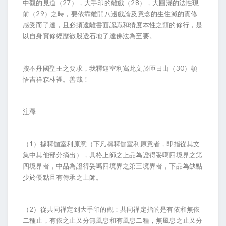
中觀的見道（27），大手印的離戲（28），大圓滿的法性現
前（29）之時，要依靠離開八邊戲論及意念的生住滅的實修
感受而了達，且必須遠離書面認識和猜度本性之類的修行，是
以自身實修經歷徹股透石地了達佛法為至要。
按不丹國聖王之要求，我釋迦室利寫此文於匝日山（30）頓
悟吉祥森林裡。善哉！
注釋
（1）據釋伽室利原意（下凡稱釋伽室利原意者，即指從其文
集中其他部分摘出），具格上師之上品為證得妥噶四境界之第
四境界者，中品為證得妥噶四境界之第三境界者，下品為缺點
少於優點且有傳承之上師。
（2）從共同禪定到大手印的觀：共同禪定指的是有依和無依
二種止，有依之止又分無風息和有風息二種，無風息之止又分