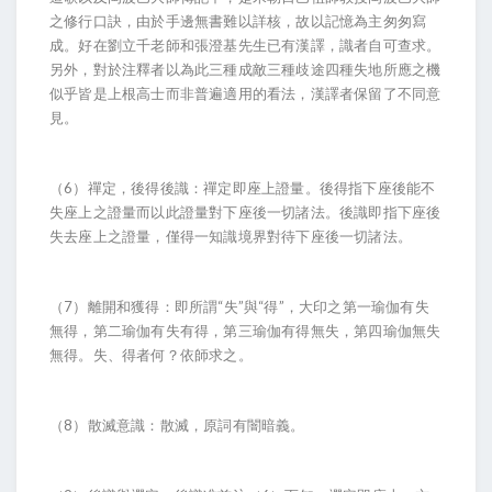
之修行口訣，由於手邊無書難以詳核，故以記憶為主匆匆寫
成。好在劉立千老師和張澄基先生已有漢譯，識者自可查求。
另外，對於注釋者以為此三種成敵三種歧途四種失地所應之機
似乎皆是上根高士而非普遍適用的看法，漢譯者保留了不同意
見。
（6）禪定，後得後識：禪定即座上證量。後得指下座後能不
失座上之證量而以此證量對下座後一切諸法。後識即指下座後
失去座上之證量，僅得一知識境界對待下座後一切諸法。
（7）離開和獲得：即所謂“失”與“得”，大印之第一瑜伽有失
無得，第二瑜伽有失有得，第三瑜伽有得無失，第四瑜伽無失
無得。失、得者何？依師求之。
（8）散滅意識：散滅，原詞有闇暗義。