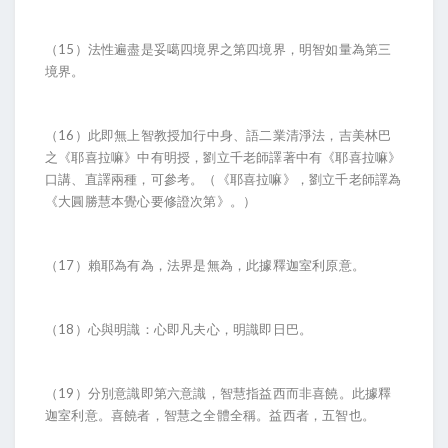
（15）法性遍盡是妥噶四境界之第四境界，明智如量為第三
境界。
（16）此即無上智教授加行中身、語二業清淨法，吉美林巴
之《耶喜拉嘛》中有明授，劉立千老師譯著中有《耶喜拉嘛》
口講、直譯兩種，可參考。（《耶喜拉嘛》，劉立千老師譯為
《大圓勝慧本覺心要修證次第》。）
（17）賴耶為有為，法界是無為，此據釋迦室利原意。
（18）心與明識：心即凡夫心，明識即日巴。
（19）分別意識即第六意識，智慧指益西而非喜饒。此據釋
迦室利意。喜饒者，智慧之全體全稱。益西者，五智也。