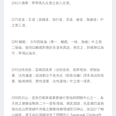
(26)八佛乘：即寧瑪九次第之前八次第。
(27)見道：五道（資糧道、加行道、見道、修道、無修道）中
之第三道。
(28) 離戲： 大印四瑜伽（專一、離戲、一味、無修）中之第
二瑜伽。能否以離戲對應於見道有異說。簡言之，則噶舉以為
可，寧瑪以為非。
(29)法性現前：妥噶四境界（法性現前、境界增加、明智如
量、法性遍盡；或按劉立千老先生《耶喜拉嘛》譯本為法性現
量、驗相增長、覺性達量、法性盡地）中之第一境界。
(30)匝日山：是朱巴噶舉最重要修行聖地和閉關中心之一，為
天然之勝樂金剛與二十一度母壇城。溯其淵源，先是藏巴嘉熱
指出此山即密續中所載之勝樂殊勝壇城匝日神山，並設計了轉
山線路，後又由白瑪噶波造了閉關中心 Sangngak Choling寺