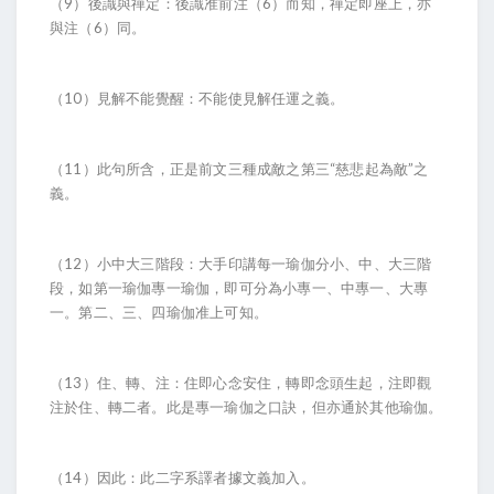
（9）後識與禪定：後識准前注（6）而知，禪定即座上，亦
與注（6）同。
（10）見解不能覺醒：不能使見解任運之義。
（11）此句所含，正是前文三種成敵之第三“慈悲起為敵”之
義。
（12）小中大三階段：大手印講每一瑜伽分小、中、大三階
段，如第一瑜伽專一瑜伽，即可分為小專一、中專一、大專
一。第二、三、四瑜伽准上可知。
（13）住、轉、注：住即心念安住，轉即念頭生起，注即觀
注於住、轉二者。此是專一瑜伽之口訣，但亦通於其他瑜伽。
（14）因此：此二字系譯者據文義加入。