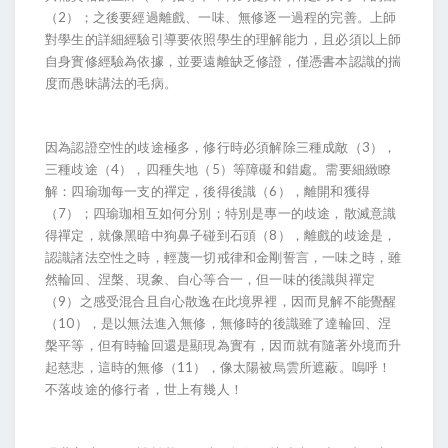
（2）；之後要經過離戲、一味、無修逐一過程的完善。上師
對學生的詳細經驗引導要依照學生的理解能力，且必須以上師
自身實修經驗為依據，並要遠離缺乏修證，僅憑書本認識的揣
度而愚昧講法的毛病。
因為認證空性的歧途極多，修行時必須解除三種成敵（3），
三種歧途（4），四種失地（5）等障礙和錯處。需要細緻瞭
解：四瑜珈每一支的禪定，後得後識（6），離開和獲得
（7）；四瑜珈相互如何分別；特別是專一的歧途，散滅意識
得禪定，就像黑暗中狗鼻子碰到石頭（8），離戲的歧途是，
認識諸法空性之時，輕蔑一切戒律和金剛誓言，一味之時，雖
然輪回、涅槃、現象、自心等合一，但一味的後識與禪定
（9）之感受混合且自心散逸在此境界裡，因而見解不能覺醒
（10），是以無法進入無修，無修時的後識雖了達輪回、涅
槃平等，但有時輪回還是顯現為實有，因而就有隨著外境而升
起慈悲，這時的無修（11），像太陽被烏雲所遮蔽。嗚呼！
不落歧途的修行者，世上有幾人！