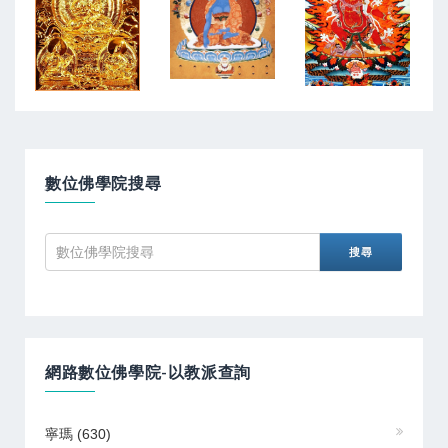
數位佛學院搜尋
網路數位佛學院-以教派查詢
寧瑪
(630)