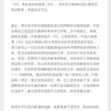
（23）果位為法性盡滅（24）。這些是大圓滿光明心髓道次
第的略要，準確決定可信。
總之，學法者大部分都能講高深口頭禪類的大圓滿見解。不過
如果真正想認證大圓滿本來清淨之明智，且不被昏沉、模糊、
蒙昧所遮蔽，不被樂明無念（25）之境界所染，不跟八種佛
乘（26）包括大圓滿心部大界部在內的有意識見修所混合，
那只有依止一位以自身力量圓滿地證得本淨裸體直接明智的上
師，而且在他的面前得到詳細的引導，直到自己完全領會為
止。否則，從書裡了達的見解無用無益。現在有些上師雖然講
要認准心的本質，但心的本質就可以分為迷惑與解脫未分清的
任運本、元初時普賢佛解脫的本來清靜之本、輪回眾生迷惑本
———阿賴耶識。要認准的到底是哪一個？還有些上師，不要
說專一禪定，連沒有錯誤的住、轉、注三者也未能了達，卻在
講觀察意念生住滅的修法，結果以妄念驅逐妄念，以迷惑散佈
在迷惑中，象小孩用手指指天上的彩虹，真是有趣之極！
所謂大手印或大圓滿的見解，需要真實了達空性，因為在悟到