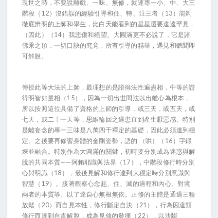
現世之時，不要說離戲、一味、無修，就連專一小、中、大三
階段（12）沒錯誤的經驗引導和住、轉、注三者（13）能夠
徹底辨明的上師和學生，比白天能看到的星星還要遠遠罕見，
（因此）（14）我悲傷和絕望。大圓滿更不必說了，它是諸
佛乘之頂，一切口訣的究竟，所有引導的精華，遇見和聽聞即
可解脫。
傳授此等大法的上師，最理想的是證得法性遍盡相，中等的證
得明智如量相（15），因為一切出世間法以出離心為根本，
所以按照這位具備了資格的上師的引導，或三天，或五天，或
七天，或二十一天等，思維輪回之過患直到產生厭惡感。特別
是離妄念的專一三味是八萬四千禪定的基礎，因此必須達到穩
定。之後要再修習身體的金剛姿勢，語的 （哄）（16）字鍛
煉並融合。特別作為大圓滿的關鍵，初時要分別成為迷惑與解
脫的共同本質——阿賴耶識與法界（17），中階段修行時分別
心與明識（18），最後見解和修行達到大穩定時分別意識與
智慧（19）。接著觀察心念起、住、滅的過程和內心、對境
兩者的本質等。以了達自心無根無依。正修的主體是通過三種
放鬆（20）而自見本性，修行斷定自決（21），行為因這類
修行而達到自肯解脫，成為見修的發揮（22），以決斷