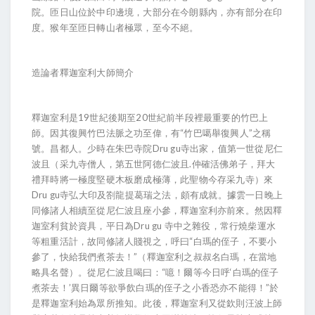
院。匝日山位於中印邊境，大部分在今朗縣內，亦有部分在印
度。猴年至匝日轉山者極眾，至今不絕。
造論者釋迦室利大師簡介
釋迦室利是19世紀後期至20世紀前半段裡最重要的竹巴上
師。因其復興竹巴法脈之功至偉，有“竹巴噶舉復興人”之稱
號。昌都人。少時在朱巴寺院Dru gu寺出家，值第一世從尼仁
波且（采九寺僧人，第五世阿德仁波且.仲確活佛弟子，拜大
禮拜時將一極度堅硬木板磨成極薄，此聖物今存采九寺）來
Dru gu寺弘大印及劄龍提葛瑞之法，頗有成就。據雲一日晚上
同修諸人相續至從尼仁波且座小參，釋迦室利亦前來。然因釋
迦室利貧於資具，平日為Dru gu 寺中之雜役，常行燒柴運水
等粗重活計，故同修諸人賤視之，呼曰“白瑪的侄子，不要小
參了，快給我們煮茶去！”（釋迦室利之叔叔名白瑪，在當地
略具名聲）。從尼仁波且喝曰：“噫！爾等今日呼‘白瑪的侄子
煮茶去！’異日爾等欲爭飲白瑪的侄子之小香恐亦不能得！”於
是釋迦室利始為眾所推知。此後，釋迦室利又從欽則汪波上師