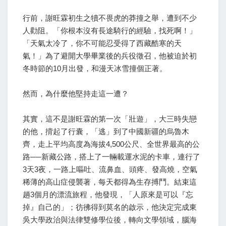
行前，謝旺霖初生之犢不畏虎的莽撞之舉，遭到不少
人勸阻。「你根本沒有長途騎行的經驗，找死啊！」
「天氣太冷了，你不可能忍受得了西藏酷寒的天
氣！」為了避開大學畢業後的兵役徵召，他被迫於初
冬時節的10月出發，和漫天冰雪撞個正著。
然而，為什麼他堅持走這一遭？
其實，這不是謝旺霖的第一次「壯遊」，大三時失戀
的他，揹起了行囊，「逃」到了中國新疆的烏魯木
齊，走上平均高度為海拔4,500公尺、全世界最高的公
路──新藏公路，搭上了一輛載運水泥的卡車，連行了
3天3夜，一路上嘔吐、流鼻血、頭疼、發高燒，空氣
稀薄的高山症侵襲著，每天都得為生存搏鬥。結束這
趟3個月的漂流旅程，他發現，「人原來是可以『忘
掉』自己的」；彷彿得到莫名的啟示，他決定完成東
吳大學政治與法律雙修學位後，轉向文學領域，腦海