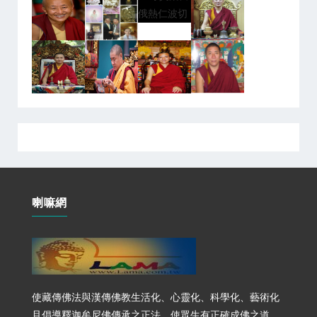
喇嘛網
使藏傳佛法與漢傳佛教生活化、心靈化、科學化、藝術化
且倡導釋迦牟尼佛傳承之正法，使眾生有正確成佛之道，