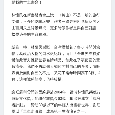
動我的本土書寫！」
林懷民在新書發表會上說，《轉山》不是一般的旅行
文學，不介紹吃喝玩樂；作者一路走來所見所及的大
山百川只是背景烘托，更多時候作者是與自己對話，
檢視過去的生命種種。
話鋒一轉，林懷民感慨，台灣媒體花了多少時間與篇
幅，為政治人物的口水做紀錄，而且「全世界沒有媒
體如此賣力推銷世界名牌精品、如此在乎演藝圈的蜚
短流長。我們不再談個人如何面對自己的呼吸，而旺
霖勇於面對自己的不足，又花了兩年時間寫了3稿、4
稿，這種誠懇態度，值得珍惜。」
謝旺霖與雲門的因緣起於2004年，當時林懷民榮獲行
政院文化獎，他慨然將獎金60萬元捐出來成立「流浪
者計劃」，贊助30歲以下的年輕人出國看世界，謝旺
霖以「單車走滇藏」成為第一屆流浪者之一。