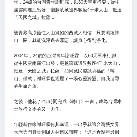
年，24歲的台灣青年謝旺霖，以60天單車行腳，從中
國雲南麗江出發，翻越滇藏邊界數座4千米大山，抵達
「天國之城」拉薩...
被青藏高原靈性大山擁抱的西藏人相信，只要環繞神
山一圈，就能洗淨過去罪惡，讓身心得到淨化。
2004年，24歲的台灣青年謝旺霖，以60天單車行腳，
從中國雲南麗江出發，翻越滇藏邊界數座4千米大山，
抵達「天國之城」拉薩；如同藏民虔誠祈福的「轉
山」儀式，謝旺霖也經歷了一場心靈滌盪、自我追尋
的生命之旅。
之後，他花了2年時間完成《轉山》一書，成為台灣本
土旅行文學的又一力作。
年輕新作家謝旺霖何其幸運，一出手就讓台灣藝文界
大老雲門舞集創辦人林懷民讚嘆：「這是近幾年最撼