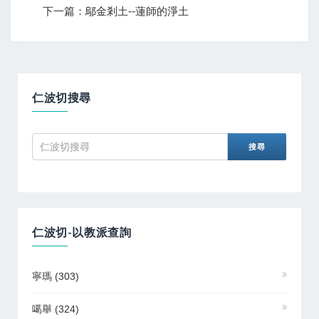
下一篇：鄔金剎土--蓮師的淨土
仁波切搜尋
仁波切-以教派查詢
寧瑪
(303)
噶舉
(324)