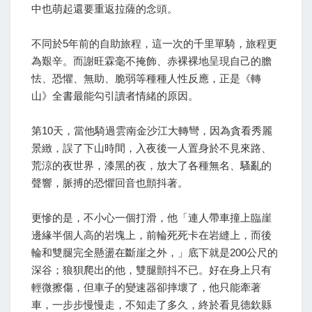
中也萌起還要重返拉薩的念頭。
不同於5年前的自助旅程，這一次的千里單騎，旅程更
為艱辛。而謝旺霖毫不掩飾、赤裸裸地呈現自己的膽
怯、恐懼、無助、脆弱等種種人性反應，正是《轉
山》全書最能勾引讀者情緒的原因。
第10天，當他騎過雲南金沙江大轉彎，因為貪看秀麗
景緻，誤了下山時間，入夜後一人置身於不見來路、
荒涼的夜世界，漆黑的夜，放大了各種無名、騷亂的
聲響，脈搏的恐懼回音也顫抖著。
更慘的是，不小心一個打滑，他「連人帶車撞上臨崖
邊緣半個人高的岩塊上，前輪死死卡在岩縫上，而後
輪和雙腿完全懸盪在斷崖之外，」底下就是200公尺的
深谷；狼狽爬出的他，雙腿顫抖不已。好在身上只有
輕微擦傷，但車子的變速器卻摔壞了，他只能牽著
車，一步步慢慢走，不知走了多久，終於看見德欽縣