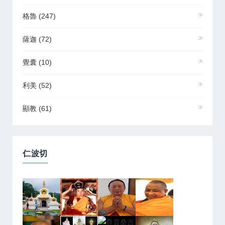
格魯
(247)
薩迦
(72)
覺囊
(10)
利美
(52)
顯教
(61)
仁波切