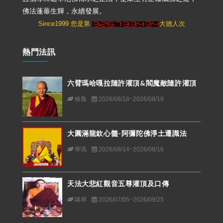
佛法蓬蓽生輝，永續發展。
Since1999 您是第
大德人次
熱門法訊
六臂瑪哈嘎拉隨許灌頂&閻魔敵隨許灌頂
格魯
2026/08/18~2026/08/19
大圓滿龍欽心髓-阿彌陀佛淨土遷識法
寧瑪
2026/08/14~2026/08/16
天法大悲紅觀音五尊灌頂及口傳
噶舉
2026/07/05~2026/09/25