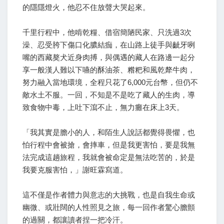
的隱隱燈火，他忍不住放聲大哭起來。
千里行程中，他啃乾糧、借宿簡陋民家、只洗過3次
澡、忍受胯下傷口化膿結痂，在山路上徒手與齜牙咧
嘴的西藏獒犬近身肉搏，與偶遇的藏人在路邊一起分
享一般漢人難以下嚥的酥油茶、糌粑和風乾犛牛肉，
努力融入當地環境，全程只花了6,000元台幣，但仍不
敵水土不服。一回，不知是不是吃了藏人的生肉，導
致食物中毒，上吐下瀉不止，無力癱在床上3天。
「我其實是膽小的人，和陌生人說話都覺得畏懼，也
怕行程中會被搶，會摔車，但是我更害怕，要是我無
法完成這趟旅程，我就會被命定是無法吃苦的，於是
我要克服害怕，」謝旺霖寫道。
這不僅是作者體力與意志的大挑戰，也是自我生命或
幽微、或壯闊的人性照見之旅，每一回作者驚心膽顫
的過關，都讓讀者捏一把冷汗。