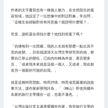
作者的文字書寫也有一種個人魅力，在全然陌生的孤
寂領域，他設定了一位想像中的對話對象，常自問，
「這種生命經驗對你有何意義？能證明什麼呢？」
究竟，謝旺霖在尋找什麼？他找到答案了嗎？
「彷彿每到一次西藏，我的人生就有那麼一點出其不
意的改變。」目前就讀清大台灣文學研究所的他，察
覺自己舉止的變化，已由內向轉為外放、寡言變多
言，「或者我本來就是這樣一個人，又或者，我在創
造另一個新的可能的自我。」
就是這種時而慧黠、時而抒情、時而省思嚴肅的說故
事方法，讓作家郝譽翔評為，「《轉山》即使與國外
名家的旅行文學擺在一起，也毫不遜色。」
「台灣出版社常太過厚愛國外作家，有些旅行文學的