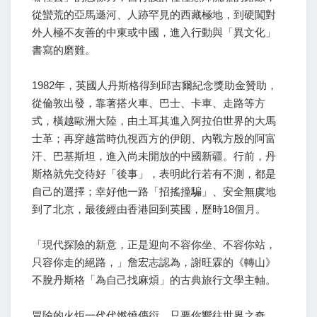
從蠻荒的亞馬遜河、人跡罕見的西藏極地，到硬闖對
外人極不友善的中東或中國，進入行動與「異文化」
書寫的磨難。
1982年，英國人丹斯格得到邱吉爾紀念獎助金贊助，
從倫敦出發，靠著搭火車、巴士、卡車、走路等方
式，橫越歐洲大陸，由土耳其進入阿拉伯世界的大馬
士革；再穿越當時仇視西方的伊朗、內戰方殷的阿富
汗、巴基斯坦，進入尚未開放的中國新疆。行前，丹
斯格就先交待好「後事」，表明此行若有不測，都是
自己的選擇；幸好他一路「招搖撞騙」、安全無虞地
到了北京，最後經由香港回到英國，歷時18個月。
「現代探險的新意，正是迎向不容你坐、不容你站，
只容你走的絕路，」詹宏志認為，謝旺霖的《轉山》
不脫丹斯格「為自己找麻煩」的古典旅行文學主軸。
冒險的火炬一代代燃燒傳衍，只要你嚮往世界之奇、