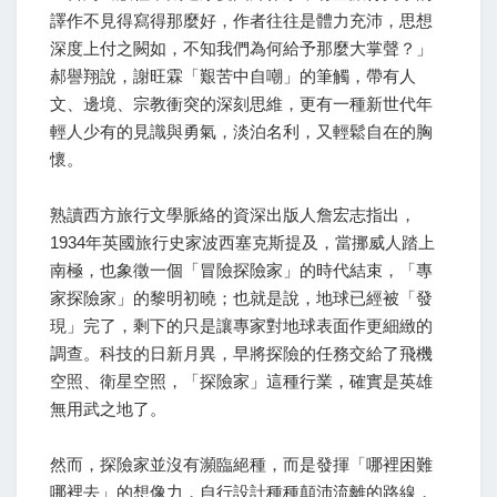
譯作不見得寫得那麼好，作者往往是體力充沛，思想
深度上付之闕如，不知我們為何給予那麼大掌聲？」
郝譽翔說，謝旺霖「艱苦中自嘲」的筆觸，帶有人
文、邊境、宗教衝突的深刻思維，更有一種新世代年
輕人少有的見識與勇氣，淡泊名利，又輕鬆自在的胸
懷。
熟讀西方旅行文學脈絡的資深出版人詹宏志指出，
1934年英國旅行史家波西塞克斯提及，當挪威人踏上
南極，也象徵一個「冒險探險家」的時代結束，「專
家探險家」的黎明初曉；也就是說，地球已經被「發
現」完了，剩下的只是讓專家對地球表面作更細緻的
調查。科技的日新月異，早將探險的任務交給了飛機
空照、衛星空照，「探險家」這種行業，確實是英雄
無用武之地了。
然而，探險家並沒有瀕臨絕種，而是發揮「哪裡困難
哪裡去」的想像力，自行設計種種顛沛流離的路線，