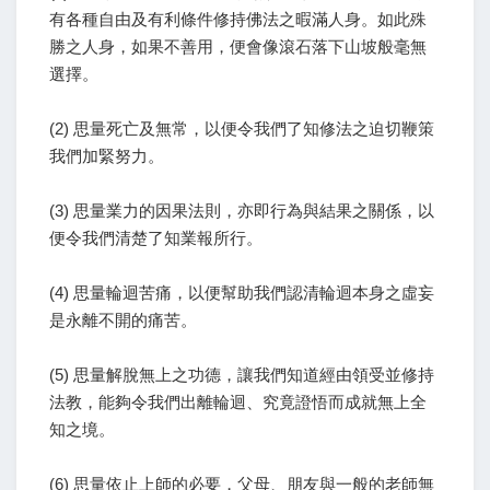
有各種自由及有利條件修持佛法之暇滿人身。如此殊
勝之人身，如果不善用，便會像滾石落下山坡般毫無
選擇。
(2) 思量死亡及無常，以便令我們了知修法之迫切鞭策
我們加緊努力。
(3) 思量業力的因果法則，亦即行為與結果之關係，以
便令我們清楚了知業報所行。
(4) 思量輪迴苦痛，以便幫助我們認清輪迴本身之虛妄
是永離不開的痛苦。
(5) 思量解脫無上之功德，讓我們知道經由領受並修持
法教，能夠令我們出離輪迴、究竟證悟而成就無上全
知之境。
(6) 思量依止上師的必要，父母、朋友與一般的老師無