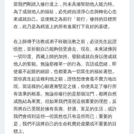
當我們剛踏入修行道上，尚未具備幫助他人能力時。
為了成就他人的福祉，必先經由清淨心念與轉化心念
來成就自己。這便稱之為前行「前行」修持的目標所
在，此乃是為精道上的所有進展打下良好的基礎。
在上師傳予法教或弟子聆聽法教之前，必須先生起證
悟想，並祈願自己能夠領受過去、現在、未來諸佛與
一切印度、西藏上師的加持。發願成就自身以便成就
他人的誓願。無論那種單一的行為、言語或思緒，即
使最不起眼的細節，也都要為一切眾生的福祉著想。
當你真生起這種利他之願，證悟想便會毫不費力地出
現。當這樣的心願逐漸堅定之後，你便具足了修行所
有道乘的根基。無論你修行的是那個法門，都將自然
成熟結為果實。但如果我們漠視這個重要的理想，反
而將自己受限於擁有長壽、舒適、富足的生活，或許
我們會得到這些—但當然也只有這些而已；重要的
是，我們不該將自己的生命耗費於虛榮或不重要的目
標上。