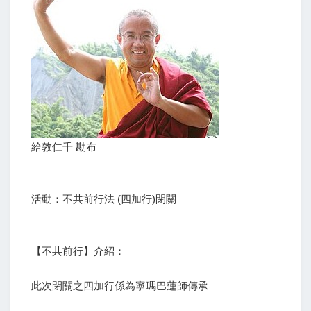
給敦仁千 勘布
活動：不共前行法 (四加行)閉關
【不共前行】介紹：
此次閉關之四加行係為寧瑪巴蓮師傳承