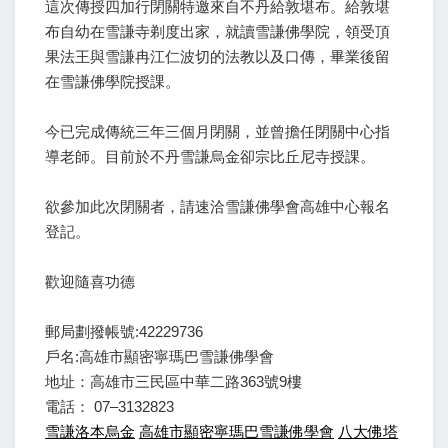
這次傳授四加行閉關特邀來自不丹給敦堪布。給敦堪
布自幼在雪謙寺剃度出家，就讀雪謙佛學院，領受頂
果法王與雪謙冉江仁波切的法教以及口傳，畢業後留
在雪謙佛學院授課。
今已完成傳統三年三個月閉關，並曾擔任閉關中心指
導老師。目前於不丹雪謙烏金卻宗比丘尼寺授課。
欲參加此次閉關者，請速洽雪謙佛學會高雄中心報名
登記。
歡迎隨喜功德
郵局劃撥帳號:42229736
戶名:高雄市顯密寧瑪巴雪謙佛學會
地址：高雄市三民區中華二路363號9樓
電話： 07–3132823
雪謙洛本烏金
高雄市顯密寧瑪巴雪謙佛學會
八大佛塔