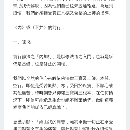
幫助我們解脫，因為他們自己也未脫離輪迴。為達到
證悟，我們必須接受真正具德又合格的上師的指導。
《內》或《不共》的前行：
一、皈 依
前行修法之「內加行」是以修法道之入門，也就是皈
依是基礎，也是修法的開端。
我們以全然的信心來皈依佛法僧三寶及上師、本尊、
空行。即使是受苦於熱、寒，受困於疾病、不順心或
其他痛苦，時時刻皆只仰賴三寶與三根本。在任何情
況下，即使可能危及生命也絕不離棄他們。做到這種
程度我們的皈依已經真誠了。
更應祈願：「經由我的痛苦，願我承擔一切正在承受
相同艱苦之眾生的痛苦。願此艱苦能幫助我在證悟道