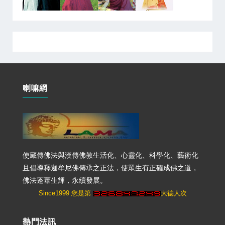
喇嘛網
使藏傳佛法與漢傳佛教生活化、心靈化、科學化、藝術化
且倡導釋迦牟尼佛傳承之正法，使眾生有正確成佛之道，
佛法蓬蓽生輝，永續發展。
Since1999 您是第
大德人次
熱門法訊