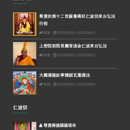
尊貴的第十二世蘇曼噶旺仁波切來台弘法
行程
噶舉
2026/08/15~2026/08/16
上密院前院長圖登滇金仁波來台弘法
格魯
2026/08/01~2026/08/22
大圓滿龍欽寧體頗瓦遷識法
寧瑪
2026/09/04~2026/09/06
仁波切
尊貴蔣揚羅薩堪布