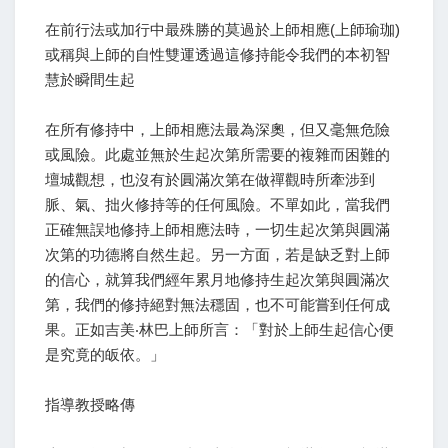
在前行法或加行中最殊勝的莫過於上師相應(上師瑜珈)
或稱與上師的自性雙運透過這修持能令我們的本初智
慧於瞬間生起
在所有修持中，上師相應法最為深奧，但又毫無危險
或風險。此處並無於生起次第所需要的複雜而困難的
壇城觀想，也沒有於圓滿次第在做禪觀時所牽涉到
脈、氣、拙火修持等的任何風險。不單如此，當我們
正確無誤地修持上師相應法時，一切生起次第與圓滿
次第的功德將自然生起。另一方面，若是缺乏對上師
的信心，就算我們經年累月地修持生起次第與圓滿次
第，我們的修持絕對無法穩固，也不可能嘗到任何成
果。正如吉美‧林巴上師所言：「對於上師生起信心便
是究竟的皈依。」
指導教授略傳