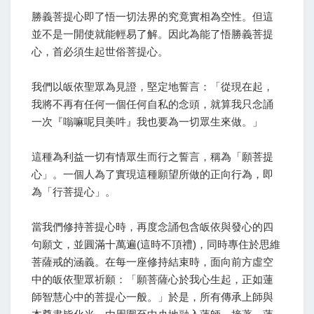
勝義菩提心即了悟一切法界的究竟實相為空性。但這
並不是一開使就能輕易了解。因此為能了悟勝義菩提
心，首必須生起世俗菩提心。
我們以皈依聖眾為見證，堅定地誓言：「從現在起，
我將不再有任何一個任何自私的念頭，就算我只念誦
一次『嗡嘛呢貝美吽』我也要為一切眾生來做。」
這種為利益一切有情眾生而行之誓言，稱為「願菩提
心」。一個人為了實現這種願望所做的正向行為，即
為「行菩提心」。
當我們修持菩提心時，再度念誦包含皈依與發心的四
句願文，並圓滿十萬遍(這時不頂禮)，同時專住於思維
菩薩戒的涵義。在每一座修持結束時，面向前方虛空
中的皈依聖眾祈願：「願菩薩心於我心生起，正如蓮
師智慧心中的菩提心一般。」於是，所有傳承上師與