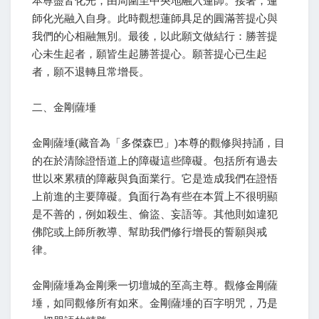
本尊盡皆化光，由周圍至中央地融入蓮師。接著，蓮
師化光融入自身。此時觀想蓮師具足的圓滿菩提心與
我們的心相融無別。最後，以此願文做結行：勝菩提
心未生起者，願皆生起勝菩提心。願菩提心已生起
者，願不退轉且常增長。
二、金剛薩埵
金剛薩埵(藏音為「多傑森巴」)本尊的觀修與持誦，目
的在於清除證悟道上的障礙這些障礙。包括所有過去
世以來累積的障蔽與負面業行。它是造成我們在證悟
上前進的主要障礙。負面行為有些在本質上不很明顯
是不善的，例如殺生、偷盜、妄語等。其他則如違犯
佛陀或上師所教導、幫助我們修行增長的誓願與戒
律。
金剛薩埵為金剛乘一切壇城的至高主尊。觀修金剛薩
埵，如同觀修所有如來。金剛薩埵的百字明咒，乃是