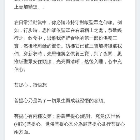
上更加精進。」
在日常活動當中，你必隨時持守對皈聖眾之仰賴。例
如，行步時，思惟皈依聖眾在右肩稍上之處，恭敬繞
行之。飲食中，思惟我們把食物的第一部份供養三
寶，然後吃剩餘的部份。彷彿它已被三寶加持後還我
們。穿新衣時，先思惟將之供養三寶，到了夜間，思
惟皈聖眾安住頭頂，光亮而清晰，然後入睡，心中充
信心。
菩提心．證悟想
菩提心乃是為了一切眾生而成就證悟的念頭。
菩提心有兩種次第：勝義菩提心(絕對、究竟)與世俗
(相對)菩提心。世俗菩提心又分為願菩提心及行菩提心
兩方面。