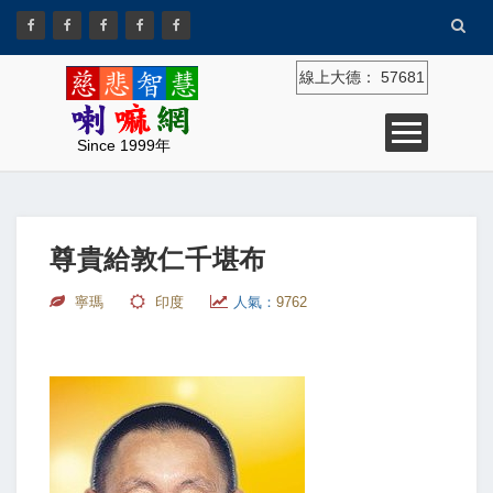
線上大德：
57681
Since 1999年
尊貴給敦仁千堪布
寧瑪
印度
人氣：
9762