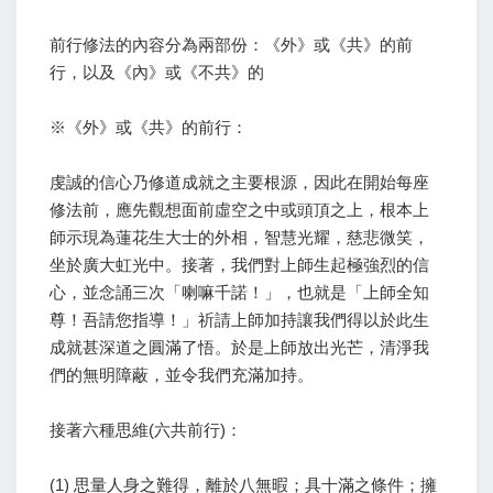
前行修法的內容分為兩部份：《外》或《共》的前
行，以及《內》或《不共》的
※《外》或《共》的前行：
虔誠的信心乃修道成就之主要根源，因此在開始每座
修法前，應先觀想面前虛空之中或頭頂之上，根本上
師示現為蓮花生大士的外相，智慧光耀，慈悲微笑，
坐於廣大虹光中。接著，我們對上師生起極強烈的信
心，並念誦三次「喇嘛千諾！」，也就是「上師全知
尊！吾請您指導！」祈請上師加持讓我們得以於此生
成就甚深道之圓滿了悟。於是上師放出光芒，清淨我
們的無明障蔽，並令我們充滿加持。
接著六種思維(六共前行)：
(1) 思量人身之難得，離於八無暇；具十滿之條件；擁