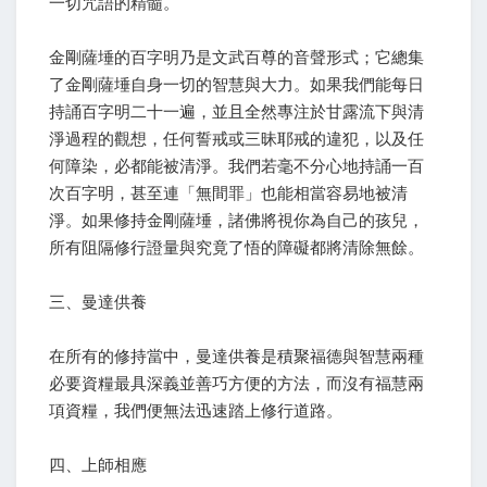
一切咒語的精髓。
金剛薩埵的百字明乃是文武百尊的音聲形式；它總集
了金剛薩埵自身一切的智慧與大力。如果我們能每日
持誦百字明二十一遍，並且全然專注於甘露流下與清
淨過程的觀想，任何誓戒或三昧耶戒的違犯，以及任
何障染，必都能被清淨。我們若毫不分心地持誦一百
次百字明，甚至連「無間罪」也能相當容易地被清
淨。如果修持金剛薩埵，諸佛將視你為自己的孩兒，
所有阻隔修行證量與究竟了悟的障礙都將清除無餘。
三、曼達供養
在所有的修持當中，曼達供養是積聚福德與智慧兩種
必要資糧最具深義並善巧方便的方法，而沒有福慧兩
項資糧，我們便無法迅速踏上修行道路。
四、上師相應