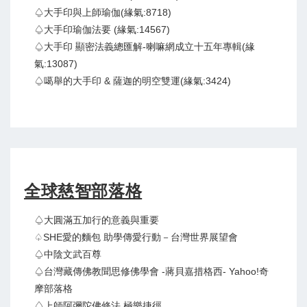
♤大手印與上師瑜伽(緣氣:8718)
♤大手印瑜伽法要 (緣氣:14567)
♤大手印 顯密法義總匯解-喇嘛網成立十五年專輯(緣
氣:13087)
♤噶舉的大手印 & 薩迦的明空雙運(緣氣:3424)
全球慈智部落格
♤大圓滿五加行的意義與重要
♤SHE愛的麵包 助學傳愛行動－台灣世界展望會
♤中陰文武百尊
♤台灣藏傳佛教聞思修佛學會 -蔣貝嘉措格西- Yahoo!奇
摩部落格
♤上師阿彌陀佛修法 極樂捷徑