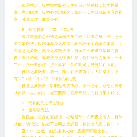
如遇昏沉，集中精神凝視，並宜習定於曠野；如生性呆
滯，亦用此法，集中心力訓練之；如心不安靜或散亂者宜居禪
室，減低專注，放鬆身心。
B．觀想佛像、字像、明點法
專注於無氣息外物之瑜伽的第二種，即佛之身、語、意三
業之象徵法。以佛像為身之象徵，真言種子字為語之象徵，明
點為意之象徵。佛身之象徵法者，前面置一繪畫或塑鑄之佛
像，專注於此。或觀佛身之殊勝莊嚴，色如磨亮之黃金，三十
二相，八十隨形好，披三事衣，住虹圓光，歷歷如在眼前。
佛語之象徵者，觀一月輪，在行者前面，大如指甲，上
有“>”（音：吽）字，筆劃細如毛髮。
佛意之象徵者，以明點代表佛心。專一心念，觀想明點形
狀如卵，大小如豆，光芒照耀，看來奇異，而智力集中於此。
2．依有氣息之專注瑜伽
A．金剛數息法
跏趺坐，當身心安靜後，心唯觀每一次呼吸之出入，排除
其他一切想念。以微可自聞之念誦聲，數其出入息，自1、2、
……至21600之數，如是能使人知一晝夜間呼吸之數。