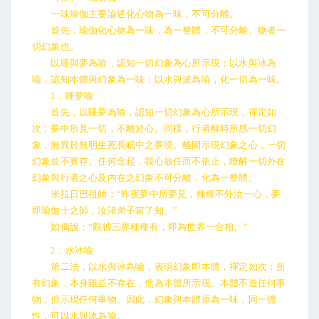
一味瑜伽主要論述化心物為一味，不可分離。
首先，瑜伽化心物為一味，為一整體，不可分離。物者一
切幻象也。
以睡與夢為喻，認知一切幻象為心所示現；以水與冰為
喻，認知本體與幻象為一味；以水與波為喻，化一切為一味。
1．睡夢喻
首先，以睡夢為喻，認知一切幻象為心所示現，禪定如
次：夢中所見一切，不離於心。同樣，行者醒時所感一切幻
象，無異於無明生死長眠中之夢境。離開示現幻象之心，一切
幻象並不實存。任何念起，我心放任而不依止，瞭解一切外在
幻象與行者之心及內在之幻象不可分離，化為一整體。
米拉日巴祖師：“昨夜夢中所夢見，種種不外汝一心，夢
即瑜伽士之師，汝諸弟子當了知。”
如偈說：“觀彼三界種種有，即為世界一合相。”
2．水冰喻
第二法，以水與冰為喻，表明幻象即本體，禪定如次：所
有幻象，本身雖並不存在，然為本體所示現。本體不造任何事
物，但示現任何事物。因此，幻象與本體原為一味，同一體
性，可以水與冰為喻。