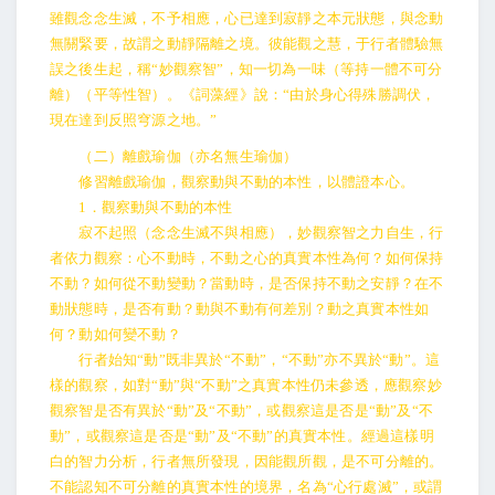
雖觀念念生滅，不予相應，心已達到寂靜之本元狀態，與念動
無關緊要，故謂之動靜隔離之境。彼能觀之慧，于行者體驗無
誤之後生起，稱“妙觀察智”，知一切為一味（等持一體不可分
離）（平等性智）。《詞藻經》說：“由於身心得殊勝調伏，
現在達到反照穹源之地。”
（二）離戲瑜伽（亦名無生瑜伽）
修習離戲瑜伽，觀察動與不動的本性，以體證本心。
1．觀察動與不動的本性
寂不起照（念念生滅不與相應），妙觀察智之力自生，行
者依力觀察：心不動時，不動之心的真實本性為何？如何保持
不動？如何從不動變動？當動時，是否保持不動之安靜？在不
動狀態時，是否有動？動與不動有何差別？動之真實本性如
何？動如何變不動？
行者始知“動”既非異於“不動”，“不動”亦不異於“動”。這
樣的觀察，如對“動”與“不動”之真實本性仍未參透，應觀察妙
觀察智是否有異於“動”及“不動”，或觀察這是否是“動”及“不
動”，或觀察這是否是“動”及“不動”的真實本性。經過這樣明
白的智力分析，行者無所發現，因能觀所觀，是不可分離的。
不能認知不可分離的真實本性的境界，名為“心行處滅”，或謂