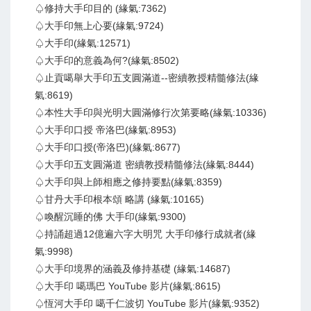
♤修持大手印目的 (緣氣:7362)
♤大手印無上心要(緣氣:9724)
♤大手印(緣氣:12571)
♤大手印的意義為何?(緣氣:8502)
♤止貢噶舉大手印五支圓滿道--密續教授精髓修法(緣
氣:8619)
♤本性大手印與光明大圓滿修行次第要略(緣氣:10336)
♤大手印口授 帝洛巴(緣氣:8953)
♤大手印口授(帝洛巴)(緣氣:8677)
♤大手印五支圓滿道 密續教授精髓修法(緣氣:8444)
♤大手印與上師相應之修持要點(緣氣:8359)
♤甘丹大手印根本頌 略講 (緣氣:10165)
♤喚醒沉睡的佛 大手印(緣氣:9300)
♤持誦超過12億遍六字大明咒 大手印修行成就者(緣
氣:9998)
♤大手印境界的涵義及修持基礎 (緣氣:14687)
♤大手印 噶瑪巴 YouTube 影片(緣氣:8615)
♤恆河大手印 噶千仁波切 YouTube 影片(緣氣:9352)