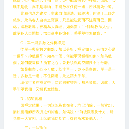
觀察，心不能列入非物一類，亦不能證明其不存在。因此，心
既不是物，亦不是非物，不能放在任何一邊，所以稱為中道。
此種信念之建立，非來自演繹法、歸納法，但源于上師之
慈教。此為各人自有之寶藏，只是能注意而不注意而已。因
此，這種教導，被稱為大真理。如偈雲：“上師所教深入心，
啟示各人自開悟，悟自身中各懷有，唾手即得無價寶。”
C．單一與多數之分析禪定
從單一與多數之觀點，加以分析，禪定如下：有情之心是
一個乎？抑數個乎？如為一個，何能示現種種幻象？如為數
個，如何能這樣？所有之心，皆必須與真空體性不可分離。
如是觀察，心不可數，既非單一，亦不是多數。單一是一
邊，多數是一邊，不住兩邊，此之謂大手印。
瑜伽行者在禪定中，除妙觀察智外，無所發現。因此，大
手印即實相，又稱真空體性。
D．認知實相
因禪定結果，一切誤認為實在者，均已消除，一切皆幻，
猶如魔術師所表演之幻術也。如偈說：“前後觀瞻及十方，所
見惟一大實相。上師教我幻見亡，複何所求於他人。”
（三）一味瑜伽