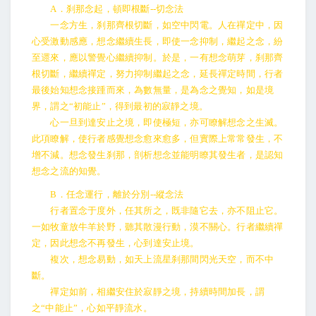
A．刹那念起，頓即根斷--切念法
一念方生，刹那齊根切斷，如空中閃電。人在禪定中，因
心受激動感應，想念繼續生長，即使一念抑制，繼起之念，紛
至遝來，應以警覺心繼續抑制。於是，一有想念萌芽，刹那齊
根切斷，繼續禪定，努力抑制繼起之念，延長禪定時間，行者
最後始知想念接踵而來，為數無量，是為念之覺知，如是境
界，謂之“初能止”，得到最初的寂靜之境。
心一旦到達安止之境，即使極短，亦可瞭解想念之生滅。
此項瞭解，使行者感覺想念愈來愈多，但實際上常常發生，不
增不減。想念發生刹那，剖析想念並能明瞭其發生者，是認知
想念之流的知覺。
B．任念運行，離於分別--縱念法
行者置念于度外，任其所之，既非隨它去，亦不阻止它。
一如牧童放牛羊於野，聽其散漫行動，漠不關心。行者繼續禪
定，因此想念不再發生，心到達安止境。
複次，想念易動，如天上流星刹那間閃光天空，而不中
斷。
禪定如前，相繼安住於寂靜之境，持續時間加長，謂
之“中能止”，心如平靜流水。