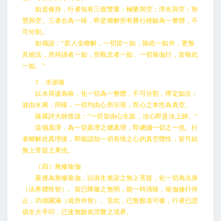
如是修持，行者知有三個雙重：極樂與空；淨光與空；智
慧與空。三者合為一味，即是瞭解所有勝行經驗為一整體，不
可分割。
如偈說：“若人全瞭解，一切皆一如，除此一如外，更無
其他法，所持誦者一如，所觀念者一如，一切瑜伽行，皆唯此
一如。”
3．水波喻
以水與波為喻，化一切為一整體，不可分割，禪定如次：
波由水興，同樣，一切均由心所示現，而心之本性為真空。
薩羅訶大師曾說：“一切皆由心生故，汝心即是汝上師。”
這個真理，為一切真理之總真理，即總攝一切之一也。行
者瞭解此真理後，即能認知一切有情之心的真空體性，皆可結
無上菩提之果也。
（四）無修瑜伽
最後為無修瑜伽，以俱生無染之無上菩提，化一切為法身
（法界體性智）。當已降服之無明，能一時清除，瑜伽修行停
止，功德圓滿（成所作智）。至此，已無餘道可修，行者已證
俱生大手印，已達無餘依涅磐之境界。