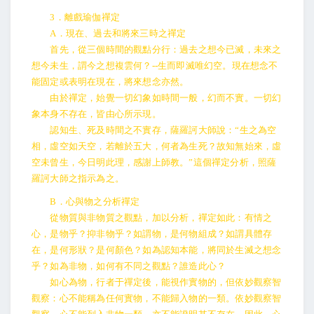
3．離戲瑜伽禪定
A．現在、過去和將來三時之禪定
首先，從三個時間的觀點分行：過去之想今已滅，未來之
想今未生，謂今之想複雲何？--生而即滅唯幻空。現在想念不
能固定或表明在現在，將來想念亦然。
由於禪定，始覺一切幻象如時間一般，幻而不實。一切幻
象本身不存在，皆由心所示現。
認知生、死及時間之不實存，薩羅訶大師說：“生之為空
相，虛空如天空，若離於五大，何者為生死？故知無始來，虛
空未曾生，今日明此理，感謝上師教。”這個禪定分析，照薩
羅訶大師之指示為之。
B．心與物之分析禪定
從物質與非物質之觀點，加以分析，禪定如此：有情之
心，是物乎？抑非物乎？如謂物，是何物組成？如謂具體存
在，是何形狀？是何顏色？如為認知本能，將同於生滅之想念
乎？如為非物，如何有不同之觀點？誰造此心？
如心為物，行者于禪定後，能視作實物的，但依妙觀察智
觀察：心不能稱為任何實物，不能歸入物的一類。依妙觀察智