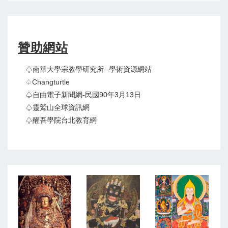
贊助網站
♤南華大學宗教學研究所--學術資源網站
♤Changturtle
♤自由電子新聞網-民國90年3月13日
♤靈鷲山全球資訊網
♤醒吾學院台北教育網