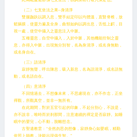
（二）七支坐法之果--身清淨
雙腿跏趺以調入息，雙手結定印以均體溫，直豎脊椎，放
鬆膈膜，使靈力遍及全身，曲頸如鉤以調出息，舌抵上齶，目
視一處，使空中攝入之靈息注入中脈。
五種靈息，自空中攝入，入於中脈，其他機能控制之靈
息，亦得入中脈，出現無分別智，名為身清淨，或名身無動，
或名身自在。
（三）語清淨
寂靜無聲，呼出陳息，吸入新息，名為語清淨，或名語無
動，或名語自在。
（四）意清淨
不回憶過去，不想像未來，不思慮現在，亦不作念，正坐
禪觀，所觀真空，並非一無所有。
在此期間，對於五官引起的印象，不起分別心，不說是，
亦不說非，唯時而於刹那間，注意連續的禪定是否寂靜。如睡
眠中的嬰兒，心不動，脫離想念。
古聖遺教雲：“全然勿思勿想像，寂靜身心如嬰眠，精勤
依照上師教，決能出現俱生智。”