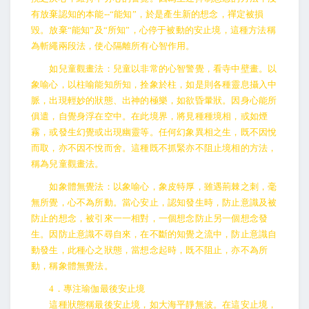
有放棄認知的本能--“能知”，於是產生新的想念，禪定被損
毀。放棄“能知”及“所知”，心停于被動的安止境，這種方法稱
為斬繩兩段法，使心隔離所有心智作用。
如兒童觀畫法：兒童以非常的心智警覺，看寺中壁畫。以
象喻心，以柱喻能知所知，拴象於柱，如是則各種靈息攝入中
脈，出現輕妙的狀態、出神的極樂，如欲昏暈狀。因身心能所
俱遣，自覺身浮在空中。在此境界，將見種種境相，或如煙
霧，或發生幻覺或出現幽靈等。任何幻象異相之生，既不因悅
而取，亦不因不悅而舍。這種既不抓緊亦不阻止境相的方法，
稱為兒童觀畫法。
如象體無覺法：以象喻心，象皮特厚，雖遇荊棘之刺，毫
無所覺，心不為所動。當心安止，認知發生時，防止意識及被
防止的想念，被引來一一相對，一個想念防止另一個想念發
生。因防止意識不尋自來，在不斷的知覺之流中，防止意識自
動發生，此種心之狀態，當想念起時，既不阻止，亦不為所
動，稱象體無覺法。
4．專注瑜伽最後安止境
這種狀態稱最後安止境，如大海平靜無波。在這安止境，