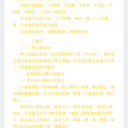
諦洛巴祖師說：“不想像，不思慮，不尋伺，不禪定，不
回憶，不動念，心安住，本原境。”
月光童子崗波巴說：“心不外馳，制心一處（一心不亂）
者，乃諸佛菩薩共經之途徑。”
這就是意清淨，或稱意無動，或稱意自在。
二、 正修法
（一）專注瑜伽法
專注瑜伽之目的，在於證取禪定之境，可分為二：有所依
之專注瑜伽與無所緣依之專注瑜伽。有所依之專注瑜伽又分為
二：依無氣息與依有氣息。
1．依無氣息之專注瑜伽注
A．專注於小球或小木塊法
行者面前置一尋常物體，如小球或小木塊，專注觀之。勿
任能知馳離所緣，亦不可認明此物，唯應一心緊系所緣，專注
觀之。
觀想我之傳法上師，坐我頂上，我至誠念誦：“願得上師
加持，至高無上大手印獲得成就。”觀想上師縮身由我頂門而
入，我心融入上師真心，如水入乳，成為一體，無二無別。隨
即心安住如是相應之境，儘量持久。