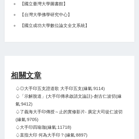
【
國立臺灣大學圖書館
】
【
台灣大學佛學研究中心
】
【
國立成功大學數位論文全文系統
】
相關文章
♤◎大手印五支證道歌 大手印五支(緣氣:9114)
♤「示解脫道」(大手印傳承啟請文論註)-創古仁波切(緣
氣:9412)
♤了義海大手印傳授～止的實修影片- 廣定大司徒仁波切
(緣氣:9705)
♤大手印四瑜珈(緣氣:11718)
♤直指大印 何為大手印？(緣氣:8897)