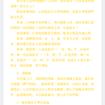
再注意入息何時開始？入息時，是何狀況？入息是否到達
身體一部分之上？
因如是修習故，心自隨息出入而得調和，如是行者熟悉呼
吸之性質。
再者，心神集中在呼吸上，用心觀察入息，如何自鼻口達
到肺梢？如何開始？在呼出陳息之前，住氣多久？
如是練習，行者始知氣息之顏色，氣息久暫及住氣久暫。
再者，細觀體內地、水、火、風、空五大之色，勿使相
混，觀時應注意出入息次數或增或減。
再者，觀想每一入息為真言“<”（音：嗡）字，白色光
明；每一住息為真言“=”（音：阿）字，紅色光明；每一出
息，為真言“>”（音：吽）字，藍色光明。如是出入息之每一
部分，無待思量，當下便知。
B．寶瓶氣
先吐氣三口，清除體內濁氣，徐徐自鼻吸入新息，氣封於
法源處（臍下四指），觀為壺形，使氣留住，以持久為度，然
後噴出。心念常隨息之出入而念念轉變，因心不能離息專其所
司，故甚難控制。今以如是修法，使心念不依呼吸。
3．無所緣依之專注瑜伽