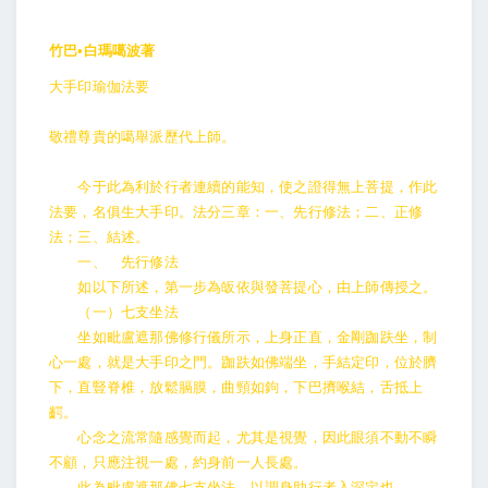
竹巴•白瑪噶波著
大手印瑜伽法要
敬禮尊貴的噶舉派歷代上師。
今于此為利於行者連續的能知，使之證得無上菩提，作此
法要，名俱生大手印。法分三章：一、先行修法；二、正修
法；三、結述。
一、 先行修法
如以下所述，第一步為皈依與發菩提心，由上師傳授之。
（一）七支坐法
坐如毗盧遮那佛修行儀所示，上身正直，金剛跏趺坐，制
心一處，就是大手印之門。跏趺如佛端坐，手結定印，位於臍
下，直豎脊椎，放鬆膈膜，曲頸如鉤，下巴擠喉結，舌抵上
齶。
心念之流常隨感覺而起，尤其是視覺，因此眼須不動不瞬
不顧，只應注視一處，約身前一人長處。
此為毗盧遮那佛七支坐法，以調身助行者入深定也。