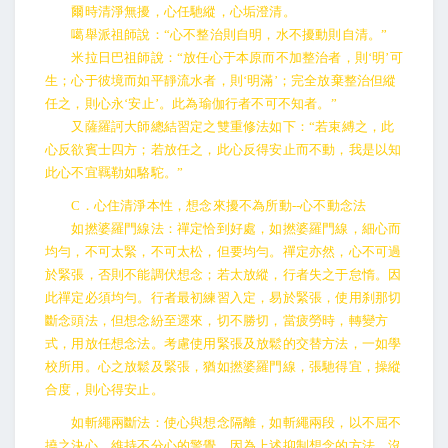
爾時清淨無擾，心任馳縱，心垢澄清。
噶舉派祖師說：“心不整治則自明，水不擾動則自清。”
米拉日巴祖師說：“放任心于本原而不加整治者，則‘明’可
生；心于彼境而如平靜流水者，則‘明滿’；完全放棄整治但縱
任之，則心永‘安止’。此為瑜伽行者不可不知者。”
又薩羅訶大師總結習定之雙重修法如下：“若束縛之，此
心反欲賓士四方；若放任之，此心反得安止而不動，我是以知
此心不宜羈勒如駱駝。”
C．心住清淨本性，想念來擾不為所動--心不動念法
如撚婆羅門線法：禪定恰到好處，如撚婆羅門線，細心而
均勻，不可太緊，不可太松，但要均勻。禪定亦然，心不可過
於緊張，否則不能調伏想念；若太放縱，行者失之于怠惰。因
此禪定必須均勻。行者最初練習入定，易於緊張，使用刹那切
斷念頭法，但想念紛至遝來，切不勝切，當疲勞時，轉變方
式，用放任想念法。考慮使用緊張及放鬆的交替方法，一如學
校所用。心之放鬆及緊張，猶如撚婆羅門線，張馳得宜，操縱
合度，則心得安止。
如斬繩兩斷法：使心與想念隔離，如斬繩兩段，以不屈不
撓之決心，維持不分心的警覺。因為上述抑制想念的方法，沒