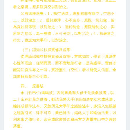
禪定時行者可能發生三失誤，貪著於受想、覺知、安止三
者之樂境，應多觀真空以對治之。
又有四種過失：1．執空過甚，應多觀非有非空，空悲不
二，以對治之；2．過於膠滯，心不進步，應觀一切幻象，皆
為真如所示現，以對治之；3．過於制念，應觀能制之心，與
所制之想念，為一整體，不可分割，以對治之；4．執著道之
得失，應認知大手印，以對治之。
（三）認知並抉擇實修及虛學
從理論認知並抉擇實修及虛學，方式如次：學者于真法界
心性等理論，僅聞而思，而不實地修行者，是為虛學。實修才
能認知真法界之一味，實證無生（空性）者才能使人信服。全
部瞭解就是自心明白。
四、 原書跋
余（竹巴•白瑪噶波）因阿裏桑迦大僧王先潘桑波者，以
二十余秤紅花之供養，勸請我將大手印瑜伽法要及六成就法，
編錄成標準法本。又餘所見大手印之諸論述中，多混入無根據
之經論引述，殊不可靠，業已除去，編此大手印瑜伽法要，以
利未來之修行者。余完成此書於西藏南方之迦爾主山中之圓妙
茅蓬。