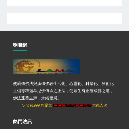
喇嘛網
使藏傳佛法與漢傳佛教生活化、心靈化、科學化、藝術化
且倡導釋迦牟尼佛傳承之正法，使眾生有正確成佛之道，
佛法蓬蓽生輝，永續發展。
Since1999 您是第
大德人次
熱門法訊