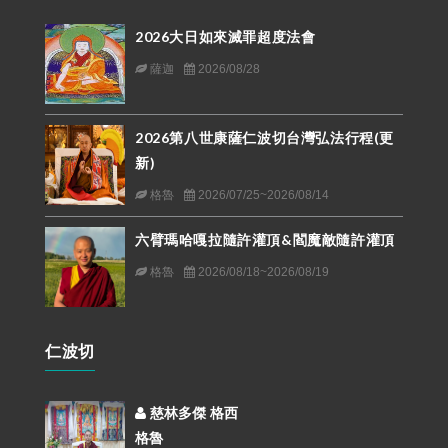
2026大日如來滅罪超度法會
薩迦
2026/08/28
2026第八世康薩仁波切台灣弘法行程(更
新)
格魯
2026/07/25~2026/08/14
六臂瑪哈嘎拉隨許灌頂&閻魔敵隨許灌頂
格魯
2026/08/18~2026/08/19
仁波切
慈林多傑 格西
格魯