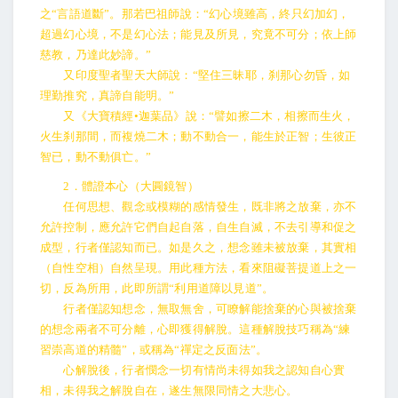
之“言語道斷”。那若巴祖師說：“幻心境雖高，終只幻加幻，
超過幻心境，不是幻心法；能見及所見，究竟不可分；依上師
慈教，乃達此妙諦。”
又印度聖者聖天大師說：“堅住三昧耶，刹那心勿昏，如
理勤推究，真諦自能明。”
又《大寶積經•迦葉品》說：“譬如擦二木，相擦而生火，
火生刹那間，而複燒二木；動不動合一，能生於正智；生彼正
智已，動不動俱亡。”
2．體證本心（大圓鏡智）
任何思想、觀念或模糊的感情發生，既非將之放棄，亦不
允許控制，應允許它們自起自落，自生自滅，不去引導和促之
成型，行者僅認知而已。如是久之，想念雖未被放棄，其實相
（自性空相）自然呈現。用此種方法，看來阻礙菩提道上之一
切，反為所用，此即所謂“利用道障以見道”。
行者僅認知想念，無取無舍，可瞭解能捨棄的心與被捨棄
的想念兩者不可分離，心即獲得解脫。這種解脫技巧稱為“練
習崇高道的精髓”，或稱為“禪定之反面法”。
心解脫後，行者憫念一切有情尚未得如我之認知自心實
相，未得我之解脫自在，遂生無限同情之大悲心。