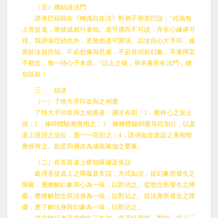
（五）總結諸法門
諦洛巴祖師在《轉識自在法》對弟子那若巴說：“此為無
上菩提道，唯彼成就行者知。道可傳而不可說，亦非心緣慮可
得。我諦洛巴於此外，更無他道可開演。以汝自心大手印，修
習於汝自所知。不必想像與思慮，不必尋伺於幻象，不著禪定
不動念，惟一持心于本原。”以上之偈，舉本書所有法門，總
包括矣！
三、 結述
（一）了悟大手印並與之相應
了悟大手印並與之相應者，層次有四：1．獲得心之安止
境；2．修時體驗應善用之；3．種種體驗與暖等四加行，以及
道上現證之品位，應一一區別之；4．證得如是造詣之果相智
應保持之。如是四層次為成就瑜伽之要素。
（二）在菩提道上察知障礙及失誤
處理菩提道上之障礙及失誤，方式如次：從幻象所發生之
障礙，應瞭解幻象與心為一味，以對治之。從想念所發生之障
礙，應瞭解想念與法身為一味，以對治之。從法身所發生之障
礙，應了解法身與幻象為一味，以對治之。