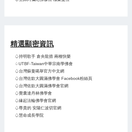
精選顯密資訊
♤持明歌手 倉央龍措 兩種快樂
♤UTBF-Taiwan中華宗南學佛會
♤台灣蘇曼噶舉官方中文網
♤台灣佐欽大圓滿佛學會 Facebook粉絲頁
♤台灣佐欽大圓滿佛學會官網
♤覺囊達丹林佛學會
♤緣起法輪佛學會官網
♤尊貴的 安陽仁波切官網
♤慧命成長學院