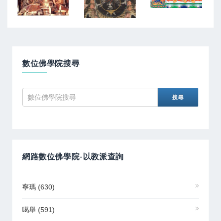
數位佛學院搜尋
網路數位佛學院-以教派查詢
寧瑪
(630)
噶舉
(591)