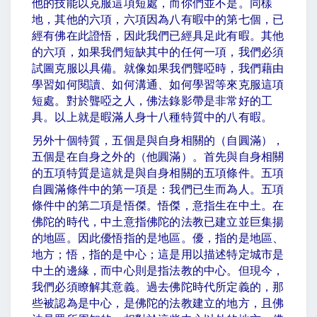
他的技能以克服這項短處，而你們並不是。同樣
地，其他的六項，六項因為八有暇中的第七個，已
經有佛在此證悟，因此我們已經具足此有暇。其他
的六項，如果我們短缺其中的任何一項，我們必須
試圖克服以具備。就像如果我們聾啞時，我們藉由
學習如何閱讀、如何溝通、如何學習等來克服這項
短處。對於聾啞之人，佛法錄影帶是非常好的工
具。以上就是暇滿人身十八種特質中的八有暇。
另外十個特質，五個是與自身相關的（自圓滿），
五個是在自身之外的（他圓滿）。首先與自身相關
的五項特質是這就是與自身相關的五項條件。五項
自圓滿條件中的第一項是：我們已生而為人。五項
條件中的第二項是悟傑。悟傑，意指生在中土。在
佛陀的時代，中土意指佛陀的法教已建立並巨集揚
的地區。因此優悟指的是地區。優，指的是地區、
地方；悟，指的是中心；這是用以描述特定城市是
中土的邊緣，而中心則是指法教的中心。但現今，
我們必須瞭解其意義。過去佛陀時代所定義的，那
些被認為是中心，是佛陀的法教建立的地方，且佛