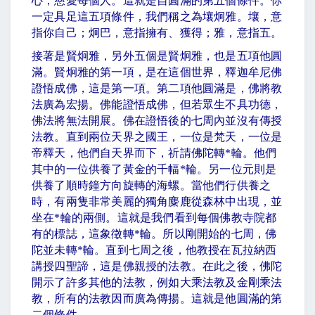
心，慈愛每個人。這就是自圓滿的第五個條件。你
一定具足這五項條件，我們稱之為壤炯雅。壤，意
指你自己；炯巴，意指擁有、獲得；雅，意指五。
接著是賢炯雅，另外五個是賢炯雅，也是五項他圓
滿。賢炯雅的第一項，是在這個世界，釋迦牟尼佛
證悟成佛，這是第一項。第二項他圓滿是，佛將教
法廣為宏揚。佛能證悟成佛，但若眾生不具功德，
佛法將無法開展。佛在證悟後的七周內並沒有傳授
法教。直到兩位天界之國王，一位是梵天，一位是
帝釋天，他們自天界而下，祈請佛陀轉
*
輪。他們
其中的一位供養了黃金的千幅
*
輪。另一位元則是
供養了順時鐘方向旋轉的海螺。當他們行供養之
時，有兩隻非常美麗的獨角麋鹿從森林中出現，並
坐在
*
輪的兩側。這就是我們看到每個佛教寺院都
有的標誌，這象徵轉
*
輪。所以剛開始的七周，佛
陀並未轉
*
輪。直到七周之後，他教授在瓦拉納西
講授四聖諦，這是佛親授的法教。在此之後，佛陀
開示了許多其他的法教，例如大乘法教及金剛乘法
教，所有的法教因而廣為傳揚。這就是他圓滿的第
二個條件。