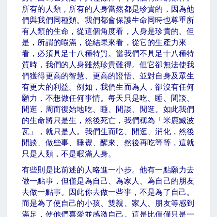
所有的人類，所有的人身當然都是珍貴的，因為他
們與我們同種類。我們都會保護生命同時也尊重所
有人類的生命，從這個角度看，人身是珍貴的。但
是，所謂的暇滿，從結果來看，從它的生產力來
看，必須具足十八種特質。當我們不具足十八種特
質時，我們的人身雖然珍貴難得。但它卻無法使我
們獲得更高的智慧、更高的證悟、並對自身及眾生
有更大的利益。例如，我們生而為人，卻沒有任何
願力，不想做任何事情。每天只是吃、睡、閒談、
閒逛，周而復始地吃、睡、閒談、閒逛。如此我們
的生命將只是生，然後死亡，我們稱為「米鹿臧波
瓦」，就只是人。我們生而吃、閒逛、消化，然後
閒談、做些事、睡覺、醒來、然後再吃等等，這就
只是人類，不是暇滿人身。
有些則是比前述的人略進一小步。他有一點願力去
做一點事，但僅是為自己、為家人、為自己的朋友
去做一點事。因此你去做一些事，不是為了自己。
而是為了使自己的小孩、雙親、家人、朋友等感到
滿足，使他們喜愛並感激自己。這是比僅僅只是一