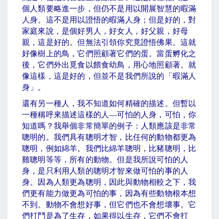
個人類要略進一步，但仍不是用以開展智慧的暇滿
人身。這不是用以證悟的暇滿人身；但是好的，對
家庭來說，是個好男人，好女人，好父親，好母
親，這是好的。但無法引領你究竟證悟佛果。這就
好像樹上的鳥，它們照顧著它們的蛋。當蛋孵化之
後，它們外出覓食以餵食幼鳥，用心地照顧著。就
像這樣，這是好的，但並不是我們所說的「暇滿人
身」。
還有另一種人，我不知道如何精確的描述。但暫以
一種稱呼來描述這樣的人—可怕的人身，可怕，你
知道嗎？我舉個非常簡單的例子：人類應該是非常
聰明的。我們具有聰明才智，比任何的動物都更為
聰明，例如綿羊。我們比綿羊聰明，比豬聰明，比
雞聰明等等，所有的動物。但是我所說可怕的人
身，是只利用人類的聰明才智來做可怕的事的人
身。因為人類更為聰明，因此與動物相較之下，我
們更有能力做更為可怕的事，因為有些動物根本想
不到。動物不會想好事，但它們也不會想壞事。它
們打鬥是為了生存，如果得以生存，它們不會打