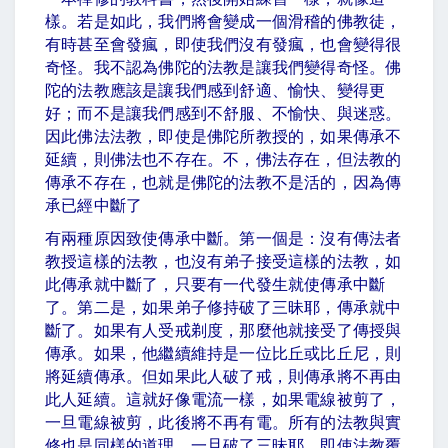
樣。若是如此，我們將會變成一個滑稽的佛教徒，
有時甚至會發瘋，即使我們沒有發瘋，也會變得很
奇怪。我不認為佛陀的法教是讓我們變得奇怪。佛
陀的法教應該是讓我們感到舒適、愉快、變得更
好；而不是讓我們感到不舒服、不愉快、與迷惑。
因此佛法法教，即使是佛陀所教授的，如果傳承不
延續，則佛法也不存在。不，佛法存在，但法教的
傳承不存在，也就是佛陀的法教不是活的，因為傳
承已經中斷了
有兩種原因致使傳承中斷。第一個是：沒有傳法者
教授這樣的法教，也沒有弟子接受這樣的法教，如
此傳承就中斷了，只要有一代發生就使傳承中斷
了。第二是，如果弟子修持破了三昧耶，傳承就中
斷了。如果有人受戒剃度，那麼他就接受了傳授與
傳承。如果，他繼續維持是一位比丘或比丘尼，則
將延續傳承。但如果此人破了戒，則傳承將不再由
此人延續。這就好像電流一樣，如果電線被剪了，
一旦電線被剪，此後將不再有電。所有的法教與實
修也是同樣的道理。一旦破了三昧耶，即使法教覆