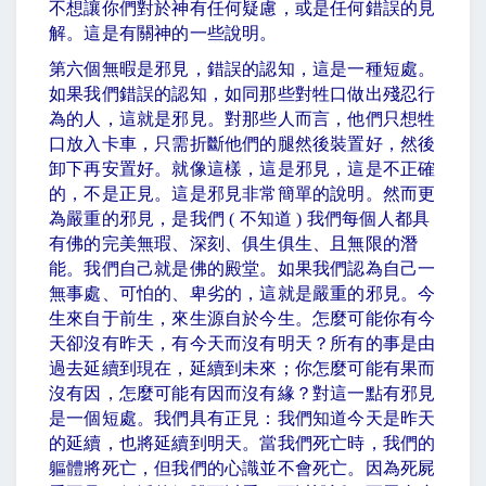
不想讓你們對於神有任何疑慮，或是任何錯誤的見
解。這是有關神的一些說明。
第六個無暇是邪見，錯誤的認知，這是一種短處。
如果我們錯誤的認知，如同那些對牲口做出殘忍行
為的人，這就是邪見。對那些人而言，他們只想牲
口放入卡車，只需折斷他們的腿然後裝置好，然後
卸下再安置好。就像這樣，這是邪見，這是不正確
的，不是正見。這是邪見非常簡單的說明。然而更
為嚴重的邪見，是我們
(
不知道
)
我們每個人都具
有佛的完美無瑕、深刻、俱生俱生、且無限的潛
能。我們自己就是佛的殿堂。如果我們認為自己一
無事處、可怕的、卑劣的，這就是嚴重的邪見。今
生來自于前生，來生源自於今生。怎麼可能你有今
天卻沒有昨天，有今天而沒有明天？所有的事是由
過去延續到現在，延續到未來；你怎麼可能有果而
沒有因，怎麼可能有因而沒有緣？對這一點有邪見
是一個短處。我們具有正見：我們知道今天是昨天
的延續，也將延續到明天。當我們死亡時，我們的
軀體將死亡，但我們的心識並不會死亡。因為死屍