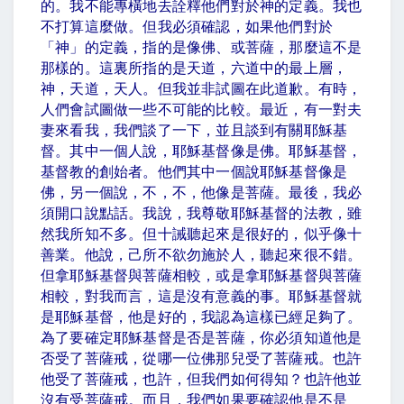
的。我不能專橫地去詮釋他們對於神的定義。我也
不打算這麼做。但我必須確認，如果他們對於
「神」的定義，指的是像佛、或菩薩，那麼這不是
那樣的。這裏所指的是天道，六道中的最上層，
神，天道，天人。但我並非試圖在此道歉。有時，
人們會試圖做一些不可能的比較。最近，有一對夫
妻來看我，我們談了一下，並且談到有關耶穌基
督。其中一個人說，耶穌基督像是佛。耶穌基督，
基督教的創始者。他們其中一個說耶穌基督像是
佛，另一個說，不，不，他像是菩薩。最後，我必
須開口說點話。我說，我尊敬耶穌基督的法教，雖
然我所知不多。但十誡聽起來是很好的，似乎像十
善業。他說，己所不欲勿施於人，聽起來很不錯。
但拿耶穌基督與菩薩相較，或是拿耶穌基督與菩薩
相較，對我而言，這是沒有意義的事。耶穌基督就
是耶穌基督，他是好的，我認為這樣已經足夠了。
為了要確定耶穌基督是否是菩薩，你必須知道他是
否受了菩薩戒，從哪一位佛那兒受了菩薩戒。也許
他受了菩薩戒，也許，但我們如何得知？也許他並
沒有受菩薩戒。而且，我們如果要確認他是不是