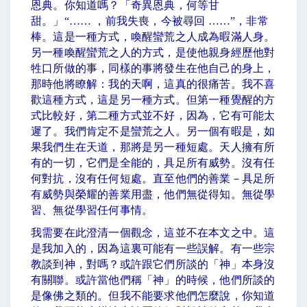
恩典。你知道嗎？「奇異恩典，何等甘
甜。」“…… ，前我失喪，今被尋回 ……”，非常
棒。這是一種方式，喚醒蠻荒之人成為暇滿人身。
另一種喚醒蠻荒之人的方式，是使他親身經歷他對
牲口所做的事，同樣的事將發生在他自己的身上，
那時他將瞭解：我的天啊，這真的很痛苦。我不喜
歡這種方式，這是另一種方式。但第一種覺醒的方
式比較好，第二種方式並不好，因為，它有可能太
遲了。我們肯定不是蠻荒之人。另一個有暇是，如
果我們生在天道，那將是另一種短處。天人擁有所
有的一切，它們是全能的，具足所有威勢。沒有任
何對抗，沒有任何短處。直至他們的善業－具足所
有威勢與榮耀的善業用盡，他們無從得知。無從學
習、無從學習任何事情。
我需要在此澄清一個觀念，這並不在本文之中。這
是我加入的，因為這裏可能有一些誤解。有一些宗
教談到神，對嗎？或許跟它們所談的「神」本身沒
有關聯。或許當他們稱「神」的時候，他們所談的
是像佛之類的。但我不能要求他們怎麼說，你知道