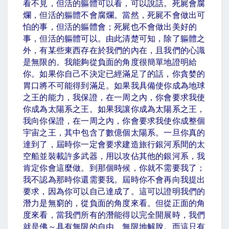
看不見，但活的軀體可以看，可以說話。死屍會腐
爛，但活的軀體不會腐爛。當然，死屍不會做出可
怕的事，但活的軀體會；死屍也不會做出美好的
事，但活的軀體可以。由此清楚可知，除了軀體之
外，有某些東西存在於我們的內在，且我們的心識
是無限的。我能夠從負面的角度很簡單地證明給
你。如果你自己不決定已經滿足了的話，你貪婪的
胃口將不可能得到滿足。如果我具備使你成為地球
之王的能力，我保證，在一周之內，你會要求我使
你成為太陽系之王。如果我讓你成為太陽系之王，
我向你保證，在一周之內，你會要求我使你成整個
宇宙之王，其中包含了數億個太陽系。一旦你真的
達到了，屆時你一定會要求建造旅行銀河系間的太
空船並裝載許多武器，用以攻佔其他的銀河系，我
肯定你會這麼做。到那個時候，你就不需要我了；
我不認為那時你還需要我。屆時你不會再向我提出
要求，因為你可以自己達成了。這可以證明我們的
潛力是無窮的，從負面的角度來看。但從正面的角
度來看，當我們所有的潛能得以完全開展時，我們
就是佛～具有無限的自由、無限地解脫。而這只有