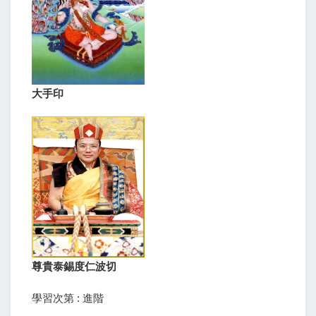
大手印
尊貴泰錫度仁波切
學習次第 : 進階