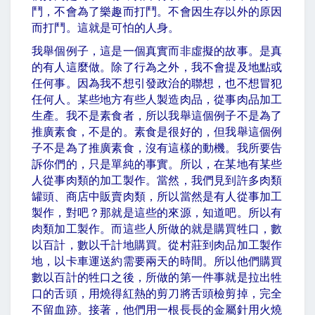
鬥，不會為了樂趣而打鬥。不會因生存以外的原因
而打鬥。這就是可怕的人身。
我舉個例子，這是一個真實而非虛擬的故事。是真
的有人這麼做。除了行為之外，我不會提及地點或
任何事。因為我不想引發政治的聯想，也不想冒犯
任何人。某些地方有些人製造肉品，從事肉品加工
生產。我不是素食者，所以我舉這個例子不是為了
推廣素食，不是的。素食是很好的，但我舉這個例
子不是為了推廣素食，沒有這樣的動機。我所要告
訴你們的，只是單純的事實。所以，在某地有某些
人從事肉類的加工製作。當然，我們見到許多肉類
罐頭、商店中販賣肉類，所以當然是有人從事加工
製作，對吧？那就是這些的來源，知道吧。所以有
肉類加工製作。而這些人所做的就是購買牲口，數
以百計，數以千計地購買。從村莊到肉品加工製作
地，以卡車運送約需要兩天的時間。所以他們購買
數以百計的牲口之後，所做的第一件事就是拉出牲
口的舌頭，用燒得紅熱的剪刀將舌頭檢剪掉，完全
不留血跡。接著，他們用一根長長的金屬針用火燒