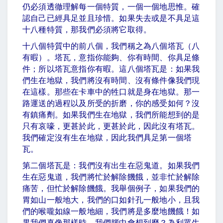
仍必須透徹理解每一個特質，一個一個地思惟。確
認自己已經具足並且珍惜。如果失去或是不具足這
十八種特質，那我們必須將它取得。
十八個特質中的前八個，我們稱之為八個塔瓦（八
有暇）。塔瓦，意指你能夠、你有時間、你具足條
件；所以塔瓦意指你有暇。這八個塔瓦是：如果我
們生在地獄，我們將沒有時間、沒有條件像我們現
在這樣。那些在卡車中的牲口就是身在地獄。那一
路運送的過程以及所受的折磨，你的感受如何？沒
有鎮痛劑。如果我們生在地獄，我們所能想到的是
只有哀嚎，更甚於此，更甚於此，因此沒有塔瓦。
我們確定沒有生在地獄，因此我們具足第一個塔
瓦。
第二個塔瓦是：我們沒有出生在惡鬼道。如果我們
生在惡鬼道，我們將忙於解除饑餓，並非忙於解除
痛苦，但忙於解除饑餓。我舉個例子，如果我們的
胃如山一般地大，我們的口如針孔一般地小，且我
們的喉嚨如線一般地細，我們將是多麼地饑餓！如
果我們真像那樣時，我們腦中會想到麼？為利眾生