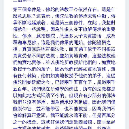
第三個條件是，佛陀的法教至今依然存在。這是什
麼意思呢？這表示，佛陀法教的傳承未曾中斷，傳
承不斷地延續著，這是第三個條件。在此，我想對
傳承作一些說明，因為許多人並不瞭解傳承的重要
性。傳承，意指佛陀，悉達多太子真實證悟，成為
釋迦牟尼佛，這是我們傳承的開始。佛陀證悟之
後，真實無誤地宣揚法教，而其弟子依于不同根器
真實受領不同的法教，並如實地實修。這些法教他
們如實地實修，並以佛陀所教授給他們的，如實地
教授予他們的弟子。因為他們已經如實地實修，無
有任何雜染，他們如實地教授予他們的弟子。這從
佛陀開始延續之今，已經兩千五百年了，超過兩千
五百年。我們現在所修學的佛法，所有的法教都是
以如此地方式延續至今的。但現在有少部分的佛法
我們並沒有傳承，因為傳承沒有延續。因此我們僅
能崇仰它，並不能學習，也不能教授，因為我們不
會瞭解真正意涵。我不能說永遠不能，但是百萬分
之一的機會。這就好像我們走進圖書館，隨手拿起
一本禪修的教科書，然後開始練習一樣，就像這