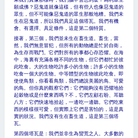
願成佛？惡鬼道就像這樣，但有些人也像惡鬼道的
眾生，但不可能像惡鬼道的眾生那般地糟。我們未
生在惡鬼道，所以我們具足這個塔瓦。我們有機
會、有選擇、具足條件，這是第二個特質。
接著，第三個，我們並未生在畜生道。畜生，當
然，我們無意冒犯，但所有的動物總是忙於自衛，
為生存而戰鬥。它們對所有的事都心存恐懼。在海
中，海裏有充滿各種不同的生物，但它們都忙於彼
此吃食。大的生物吃許多小的生物；許多小的生物
吃食一個大的生物。中等體型的生物彼此吃食。即
使使鳥類，你看看鳥類，我們總說美麗的鳥、可愛
的鳥。但你真的觀察它們：它們能夠沒有恐懼地拾
起穀物或是什麼東西嗎？不，它們左顧右盼、耳聽
八方；它們快速地拾起，一邊吃一邊聽。它們吃東
西的模樣很可愛，但實際上它們是害怕的，這是真
實的狀況。我們沒有生在畜生道，這是第三個塔
瓦。
第四個塔瓦是：我們並非生為蠻荒之人。大多數的