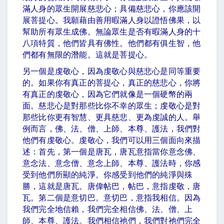
滿人身的眾生開展慈悲心；具備慈悲心，你應該開
展菩提心。我願藉由善用暇滿人身以證悟佛果，以
幫助所有眾生成佛。無論眾生是否有暇滿人身的十
八項特質，他們皆具有佛性。他們都有俱生智，他
們都有無限的潛能。這就是菩提心。
另一個是虔敬心，因為虔敬心與慈悲心是同等重要
的。如果你有真正的菩提心，真正的慈悲心，你將
有真正的虔敬心，因為它們就像是一個硬幣的兩
面。慈悲心是對那些比你不幸的眾生；虔敬心是對
那些比你更有智慧、更具慈悲、更為虔誠的人。舉
例而言，佛、法、僧、上師、本尊、護法，我們對
他們有虔敬心。虔敬心，我們可以用三個面向來描
述：首先，第一個是唐瓦，唐瓦意指當你意念佛、
意念法、意念僧、意念上師、本尊、護法時，你感
受到他們所顯的純淨。你感受到他們的純淨與殊
勝，這就是唐瓦。唐偉帖巴，帖巴，意指虔敬，唐
瓦。第二個是意切巴。意切巴，意指我相信。因為
我們完全地信賴，我們完全相信佛、法、僧、上
師、本尊、護法。我們相信祂們，我們對祂們完全