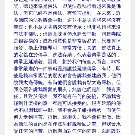
誦，聽起來像是佛法；即使法教執行看起來像是佛
法，但它已經不是佛法。有預言提到，在未來，許
多佛陀的法教將會中斷。這並不意味著將來將沒有
寺院；也不意味著將來沒有僧眾；也非意指將來沒
有法本儀軌；但這意味著傳承將會中斷。興建寺院
是很容易的；成為僧眾也是非常容易的，只要剪掉
頭發，換上僧服即可，非常方便，真的。佛法真正
的定義在於傳承。佛法存續，代表著傳承是活的，
傳承正延續著。因此，對於我們每個人而言，非常
非常嚴肅的一件事就是維護並延續傳承。有時，即
使是我非常親近的朋友都會告訴我並建議我，他們
說我太過傳統。有時他們會說我有點太過嚴格。但
我必須告訴我親愛的朋友，無論他們是誰，我有責
任，且對於傳承，我不能有任何的妥協。不論我會
碰到什麼樣的事，都是可以接受的。現有延續的傳
承不能因我而中斷。我不會為了維持傳承，而使任
何人受到痛苦、折磨、或損失。我不會這麼做。因
為佛法的目的是在使眾生解脫輪回之苦。但我會承
受任何的痛苦、折磨與面對任何的問題，以維護並