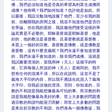
佛，我們必須知道他是否真的希望為利眾生成佛而
成佛？他有嗎？我們如何知道？也許他是如此。所
以最後，我設法勉強地說服了他們，至少在我的面
前。但離開我的房間之後，我並不知道他們是否仍
在爭論。但在我的面前，我說服他們接受這樣的爭
論其實是不必要的。耶穌基督就是耶穌基督，他是
好的，他的教法是基督教。且基督教就是基督教，
本質上一個好的宗教。基督教是佛教，或是佛教是
基督教，這有什麼意義呢？我們永遠不會知道答案
的，我們永遠不會知道的，除非我們成佛。這就是
我試圖要澄清的，當我用神（天人）這個字的時
候，它與每個人所說的神（天人）是相同的。我不
想有任何的混淆不清，所以在此說明。這並不是了
義海大手印的內容，所以我不應該在此混入了義海
大手印。但我必須做此澄清。否則，你知道的，宗
教的不和諧是我能想像最為可怕的事。而宗教的和
諧是我能想像最為美好的事。世上大多數的問題透
過宗教的和諧均能迎刃而解；而世上大多數的問題
是來自於宗教的不和諧。你們身為一個佛教徒，我