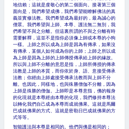
地信賴；這就是虔敬心的第二個面向。接著第三個
面向是，我們希望成佛，我們希望能瞭解佛法的真
義並實修法教。我們希望成為最好的，最為誠心的
僧眾。我們希望與上師、本尊、護法無二無別，我
們希望不與之分離。但這裏所謂的不與之分離有時
需要解釋，這並不是指你必須像上師或本尊的小狗
一樣。上師之所以成為上師是因為有傳承，如果沒
有傳承，某個人如何成為你的上師；上師之所以成
為上師是因為上師的上師傳授傳承給上師的緣故。
所以與上師不分離的意思是指，上師所傳授的傳承
法教是上師的本質，而你依於身、語、意接受傳承
法教；你經由上師處接受傳承法教而與上師不分
離。也因此，同樣地，也與殊勝僧伽不分離，因為
上師是殊勝的僧伽。上師即是本尊意指，佛的報身
的化現就是本尊經由本尊的化現，我們修持本尊法
以轉化我們自己成為本尊而成就佛果。這就是馬爾
巴成就佛果的方式、這就是密勒日巴成就佛果的方
式等等。
智能護法與本尊是相同的。他們與佛是相同的；