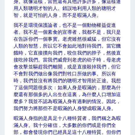
身。就像這樣，當然還有其他許多許多，像這樣運
用人類聰明才智的人。錯誤地利用人類的聰明才
智，就是可怕的人身，而不是暇滿人身。
我不是環境保護論者，也不是一個動物權益促進
者。我不是一個素食的宣導者，我都不是，我只是
在告訴你們一個事實。老虎雖然很威猛，但它沒有
人類的智慧，所以它不會如此地對待我們。當它饑
餓時，它直接撲向我們，咬住我們的脖子，然後直
接吃掉我們。當我們威脅到老虎的幼子時，母老虎
會攻擊並驅趕我們離開，或是直接殺掉我們，但它
不會對我們做出像我們對牲口所做的事。所以有
時，我們並沒有將我們的聰明才智用於正途。我想
了這個問題很多次：如果人身是暇滿的，那麼為什
麼還有那個多的人出生在這裏，為什麼人口增加這
麼多？我並不認為暇滿人身有過剩的情況。因此，
我們努力將那些不是暇滿的人身變成暇滿人身。
暇滿人身指的是具足十八種特質者，我們稱之為暇
滿人身。我十分確信，大多數的你們或是你們全
部，都會發現你們已經具足這十八種特質。但你們