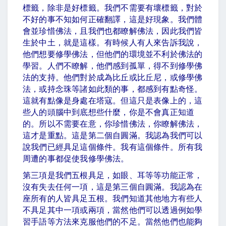
標籤，除非是好標籤。我們不需要有壞標籤，對於
不好的事不知如何正確翻譯，這是好現象。我們體
會並珍惜佛法，且我們也都瞭解佛法，因此我們皆
生於中土，就是這樣。有時候人有人來告訴我說，
他們想要修學佛法，但他們的環境並不利於佛法的
學習。人們不瞭解，他們感到孤單，得不到修學佛
法的支持。他們對於成為比丘或比丘尼，或修學佛
法，或持念珠等諸如此類的事，都感到有點奇怪。
這就有點像是身處在塔寇。但這只是表像上的，這
些人的頭腦中到底想些什麼，你是不會真正知道
的。所以不需要在意，你珍惜佛法，你瞭解佛法，
這才是重點。這是第二個自圓滿。我認為我們可以
說我們已經具足這個條件。我有這個條件。所有我
周遭的事都促使我修學佛法。
第三項是我們五根具足，如眼、耳等等功能正常，
沒有失去任何一項，這是第三個自圓滿。我認為在
座所有的人皆具足五根。我們知道其他地方有些人
不具足其中一項或兩項，當然他們可以透過例如學
習手語等方法來克服他們的不足。當然他們也能夠