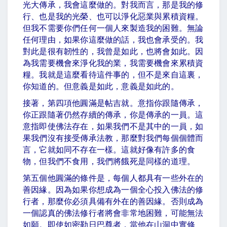
光大傳承，我會這麼做的。對我而言，那是我的修
行、也是我的光榮、也可以淨化惡業與累積資糧。
但我不需要你們任何一個人來製造我的困難。無論
任何理由，如果你這麼做的話，我也會承受的。我
對此是很有韌性的，我曾是如此，也將會如此。因
為我需要機會來淨化我的業，我需要機會來累積資
糧。我就是這麼看待這件事的，但不是來自這裏，
你知道的。但意義是如此，意義是如此的。
接著，第四項他圓滿是帖吉就。意指你跟隨傳承，
你正跟隨著仍然存續的傳承，你是傳承的一員。這
意指即使佛法存在，如果我們不是其中的一員，如
果我們沒有接受傳承法教，那麼對我們每個個體而
言，它就如同不存在一樣。這就好像有許多的食
物，但我們不食用，我們將餓死是同樣的道理。
第五個他圓滿的條件是，每個人都具有一些外在的
善因緣。因為如果你想成為一個全心投入佛法的修
行者，那麼你必須具備有外在的善因緣。否則成為
一個認真的佛法修行者將會非常地困難，可能無法
如願。即使如密勒日巴尊者，當他在山洞中實修