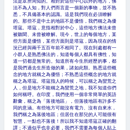
法是眾所周知的。相對於這些中心以外的地方，佛
法不為人知，對人們而言是一個新的事物，並不熟
悉，不具備基本的認識。這是我們現在必須瞭解
的。那些不是中土的地區不是優悟，我們稱之為優
塔寇。塔寇，意指相對於中心，這些地方佛法未曾
被聽聞、未曾被瞭解。現今，世上的每個地方，某
些方面是優悟，某些方面則是塔寇，因為現在的情
況已經與兩千五百年前不相同了。現在到處都有一
小群人是熟悉佛法的，知道每個人都具有佛性，知
道一切都是無常的。知道所有今生所經歷的事，都
是我們過去生所造做的果，諸如此類。熟悉這些概
念的地方就稱之為優悟；不熟悉這些概念的地方就
稱之為塔寇。塔寇指人的時候，可以稱之為蠻荒之
人，但是地方不能稱之為蠻荒之地，我不知道你們
如何稱呼。在印度，我們使用一個非常簡單的英語
辭彙，稱之為「落後地區」，但落後地區有許多不
同的意涵。有些地方可能沒有電力、沒有自來水，
我們稱之為落後地區；但居住在那兒的人可能很有
智慧，一點也不落後！所以我不知道塔寇正確的翻
譯；不過似乎也非必要，我們不需要為每個人貼上