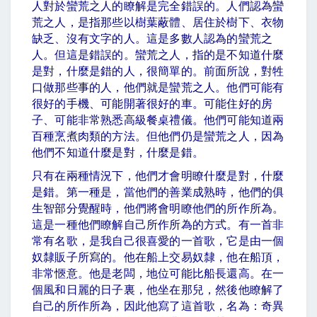
人對於蠻荒之人的瞭解是完全錯誤的。人們認為蠻
荒之人，是指那些以樹葉蔽體、居住於樹下、衣物
缺乏、沒有文字的人。這是多數人認為的蠻荒之
人。但這是錯誤的。蠻荒之人，指的是不知道什麼
是對，什麼是錯的人，很簡單的。前面所說，對牲
口做那些事的人，他們就是蠻荒之人。他們可能有
很好的手機、可能開著很好的車。可能住好的房
子、可能非常熟悉高級餐桌禮儀。他們可能知道兩
百種烹煮肉類的方法。但他們仍是蠻荒之人，因為
他們不知道什麼是對，什麼是錯。
只有在兩種情況下，他們才會明瞭什麼是對，什麼
是錯。第一種是，當他們的善業成熟時，他們的俱
生智部分覺醒時，他們將會明瞭他們的所作所為。
這是一種他們瞭解自己所作所為的方式。有一首非
常有名歌，是我自己很喜愛的一首歌，它是由一個
奴隸販子所寫的。他在船上交易奴隸，他在船頂，
非常愜意。他是老闆，地位可能比船長還高。在一
個風和日麗的日子裏，他坐在那兒，然後他瞭解了
自己的所作所為，因此他寫了這首歌，名為：奇異