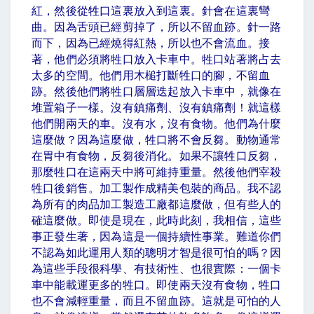
紅，然後從牲口這裏放入到這裏。針會在這裏彎
曲。因為舌頭已經剪掉了，所以不留血跡。針一路
而下，因為已經燒得紅熱，所以也不會流血。接
著，他們必須將牲口放入卡車中。牲口站著將占去
太多的空間。他們用木槌打斷牲口的腳，不留血
跡。然後他們將牲口層層迭起放入卡車中，就像在
堆置箱子一樣。沒有鎮痛劑、沒有鎮痛劑！就這樣
他們開兩天的車。沒有水，沒有食物。他們為什麼
這麼做？因為這麼做，牲口將不會反芻。動物通常
在胃中有食物，反芻後消化。如果不讓牲口反芻，
那麼牲口在這兩天中將可維持重量。然後他們宰殺
牲口後銷售。加工製作成精美包裝的商品。我不認
為所有的肉品加工製造工廠都這麼做，但有些人的
確這麼做。即使是現在，此時此刻，我相信，這些
事正發生著，因為這是一個持續性事業。難道你們
不認為如此運用人類的聰明才智是很可怕的嗎？因
為這些手段很科學、有技術性、也很實際：一個卡
車中能載運更多的牲口。即使兩天沒有食物，牲口
也不會減輕重量，而且不留血跡。這就是可怕的人