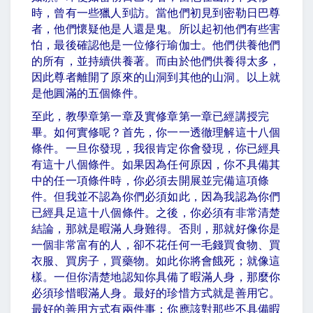
時，曾有一些獵人到訪。當他們初見到密勒日巴尊
者，他們懷疑他是人還是鬼。所以起初他們有些害
怕，最後確認他是一位修行瑜伽士。他們供養他們
的所有，並持續供養著。而由於他們供養得太多，
因此尊者離開了原來的山洞到其他的山洞。以上就
是他圓滿的五個條件。
至此，教學章第一章及實修章第一章已經講授完
畢。如何實修呢？首先，你一一透徹理解這十八個
條件。一旦你發現，我很肯定你會發現，你已經具
有這十八個條件。如果因為任何原因，你不具備其
中的任一項條件時，你必須去開展並完備這項條
件。但我並不認為你們必須如此，因為我認為你們
已經具足這十八個條件。之後，你必須有非常清楚
結論，那就是暇滿人身難得。否則，那就好像你是
一個非常富有的人，卻不花任何一毛錢買食物、買
衣服、買房子，買藥物。如此你將會餓死；就像這
樣。一但你清楚地認知你具備了暇滿人身，那麼你
必須珍惜暇滿人身。最好的珍惜方式就是善用它。
最好的善用方式有兩件事：你應該對那些不具備暇