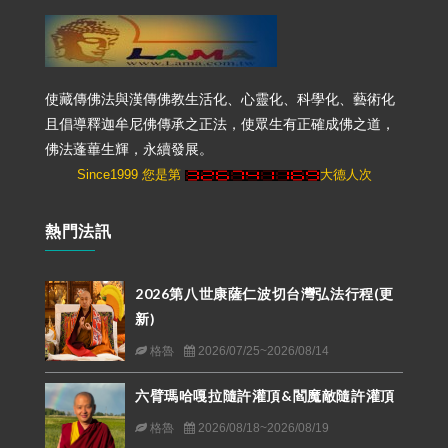
使藏傳佛法與漢傳佛教生活化、心靈化、科學化、藝術化
且倡導釋迦牟尼佛傳承之正法，使眾生有正確成佛之道，
佛法蓬蓽生輝，永續發展。
Since1999 您是第
大德人次
熱門法訊
2026第八世康薩仁波切台灣弘法行程(更
新)
格魯
2026/07/25~2026/08/14
六臂瑪哈嘎拉隨許灌頂&閻魔敵隨許灌頂
格魯
2026/08/18~2026/08/19