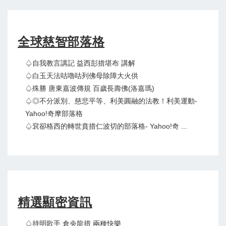
全球慈智部落格
♤自我教言講記 益西彭措堪布 講解
♤白玉天法咕嚕咕列佛母除障大火供
♤殊勝 唐東嘉波傳規 百歲長壽佛(洛嘉瑪)
♤◎不分派別、慈悲平等、利美圓融的法教！利美運動-
Yahoo!奇摩部落格
♤袞卻格西的轉世賁措仁波切的部落格- Yahoo!奇 ...
精選顯密資訊
♤持明歌手 倉央龍措 兩種快樂