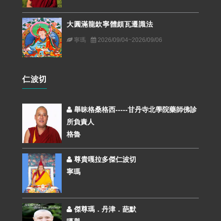
大圓滿龍欽寧體頗瓦遷識法
寧瑪
2026/09/04~2026/09/06
仁波切
舉昧格桑格西-----甘丹寺北學院藥師佛診
所負責人
格魯
尊貴嘎拉多傑仁波切
寧瑪
傑尊瑪．丹津．葩默