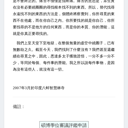
是不會終止的。痛苦不僅僅是指疼痛。痛苦的意思是，眾生實
在沒有必要繞圈圈的尋找根本找不到的東西。所以，替代找尋
永遠找不到的東西的方法是，個體終將察覺到，你所尋覓的東
西不在他處，而在你自己之內。你所要找的就是你自己，你所
要找尋的不是他方的任何東西，而是你的本質、你的潛能，這
就是你真正要尋找的。
我們上至天堂下至地獄，在整個無量的虛空中繞圈子，已有
無數劫之久。截至今天，我們找到了什麼沒有？我們甚至還繼
續在尋覓之中，因此，悉達多太子獲致證悟，一分不多一分不
少，等同於每個、每件事的潛能。我之所以說每件事物，是因
為沒有這些人，就沒有這一切。
2007
年3月於印度八蚌智慧林寺
備註 :
碩博學位審議評鑑申請