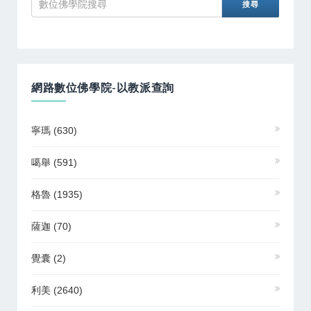
網路數位佛學院-以教派查詢
寧瑪
(630)
噶舉
(591)
格魯
(1935)
薩迦
(70)
覺囊
(2)
利美
(2640)