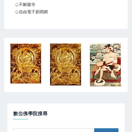
♤不解巖寺
♤自由電子新聞網
數位佛學院搜尋