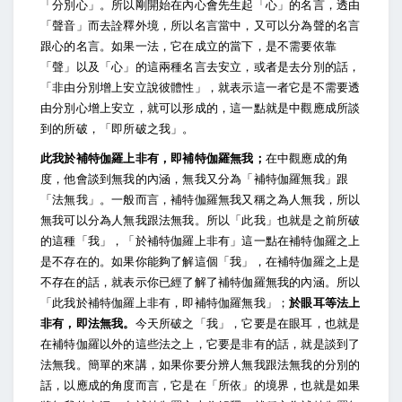
「分別心」。所以剛開始在內心會先生起「心」的名言，透由
「聲音」而去詮釋外境，所以名言當中，又可以分為聲的名言
跟心的名言。如果一法，它在成立的當下，是不需要依靠
「聲」以及「心」的這兩種名言去安立，或者是去分別的話，
「非由分別增上安立說彼體性」，就表示這一者它是不需要透
由分別心增上安立，就可以形成的，這一點就是中觀應成所談
到的所破，「即所破之我」。
此我於補特伽羅上非有，即補特伽羅無我；
在中觀應成的角
度，他會談到無我的內涵，無我又分為「補特伽羅無我」跟
「法無我」。一般而言，補特伽羅無我又稱之為人無我，所以
無我可以分為人無我跟法無我。所以「此我」也就是之前所破
的這種「我」，「於補特伽羅上非有」這一點在補特伽羅之上
是不存在的。如果你能夠了解這個「我」，在補特伽羅之上是
不存在的話，就表示你已經了解了補特伽羅無我的內涵。所以
「此我於補特伽羅上非有，即補特伽羅無我」；
於眼耳等法上
非有，即法無我。
今天所破之「我」，它要是在眼耳，也就是
在補特伽羅以外的這些法之上，它要是非有的話，就是談到了
法無我。簡單的來講，如果你要分辨人無我跟法無我的分別的
話，以應成的角度而言，它是在「所依」的境界，也就是如果