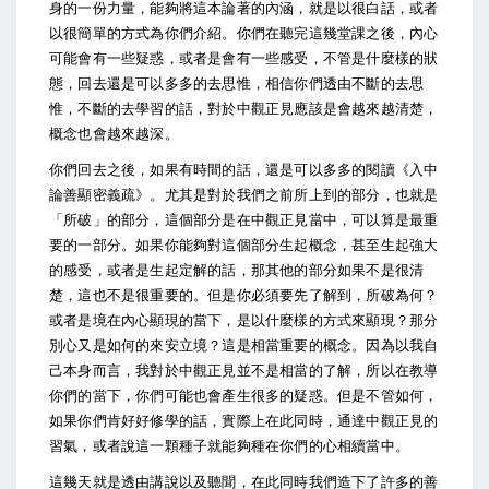
身的一份力量，能夠將這本論著的內涵，就是以很白話，或者
以很簡單的方式為你們介紹。你們在聽完這幾堂課之後，內心
可能會有一些疑惑，或者是會有一些感受，不管是什麼樣的狀
態，回去還是可以多多的去思惟，相信你們透由不斷的去思
惟，不斷的去學習的話，對於中觀正見應該是會越來越清楚，
概念也會越來越深。
你們回去之後，如果有時間的話，還是可以多多的閱讀《入中
論善顯密義疏》。尤其是對於我們之前所上到的部分，也就是
「所破」的部分，這個部分是在中觀正見當中，可以算是最重
要的一部分。如果你能夠對這個部分生起概念，甚至生起強大
的感受，或者是生起定解的話，那其他的部分如果不是很清
楚，這也不是很重要的。但是你必須要先了解到，所破為何？
或者是境在內心顯現的當下，是以什麼樣的方式來顯現？那分
別心又是如何的來安立境？這是相當重要的概念。因為以我自
己本身而言，我對於中觀正見並不是相當的了解，所以在教導
你們的當下，你們可能也會產生很多的疑惑。但是不管如何，
如果你們肯好好修學的話，實際上在此同時，通達中觀正見的
習氣，或者說這一顆種子就能夠種在你們的心相續當中。
這幾天就是透由講說以及聽聞，在此同時我們造下了許多的善