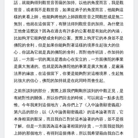
話，就能夠得到觀世音菩薩的加持。以他的角度而言，我是觀
世音，或者我不是觀世音，如果從弟子的角度而言，他能夠這
樣的來看上師，他能夠將他的上師跟觀世音之間觀想成是無二
無別，他就在這個當下，有辦法得到觀世音的加持。為什麼法
王他會這麼說？因為在過去有許多的公案都是有如此的內涵，
比如狗牙它能夠變成舍利的公案。實際上狗牙它的本身並不是
佛陀的舍利，但是如果你能夠對著這樣的境界生起強大的信
心，你認為它就是真的佛陀的舍利，而對他作祈請，作加持的
話，一方面一切的萬法是透由心在安立的，一方面佛陀的事業
是廣大無邊的。也就是因為佛陀他的事業是廣大無邊，是遍滿
法界的緣故，在這個當下，你要是能夠對於這種境界，生起無
比強大的信心，佛陀的加持就是在此同時而會生起。
之前所談到的部分，實際上跟我們剛剛所談到的中觀正見，是
有絕對性的關係，所以你們回去的時候，可以就這一點多去思
惟。今年我來到這個地方，為你們上了《入中論善顯密義疏》
第六品的部分，以《入中論善顯密義疏》的這本論著而言，它
本身相當的艱深，而且我自己對於這本論著的內容，並不是很
了解。但是一方面因為這本論著相當的珍貴，一方面我從我的
上師的那個地方，有得到這個傳承，所以我希望藉由我自己本