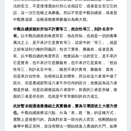
法的安立，不是僅僅透由分別心去假設它，或者是去安立它的
話，這一法它也稱之為勝義。所以不管是中觀自續派，或者是
中觀應成派，這兩派都會將勝義分為兩大類。
中觀自續派雖於所知不許實等三，然自性等三，則許名言中
有。
以中觀自續派的角度而言，他在所知，也就是一切的萬事
萬法之上，是不承許它是實有等三，這當中的「等三」，就是
之前有談到六種的同義詞，包含了實有、勝義有，或者是真
有。以中觀自續的角度而言，他會認為一法的安立，是不承許
它是實有，也不承許它是勝義有，也不承許它是真有，「然自
性等三，則許名言中有」，雖然不承許實有、勝義有、真有，
但是承許自性有、自相有以及自體有，所以在這六者當中做了
區分。但是應成卻對這六者不作任何的區分，他會認為這六者
都是所破。但是自續會認為六者當中，前面的三者是所破，後
面的三者是存在的，也就是平常常聽到的自方成立。
此於暫未能通達最微細之真實義者，實為引導證彼之大善方便
也。
中觀自續派將這六點，分為「有」跟「無」的這種方式，
實際上是很善巧的。因為對於某一部分的人而言，他剛開始在
修學中觀正見時，並沒有辦法一開始就進入應成的大門，如果