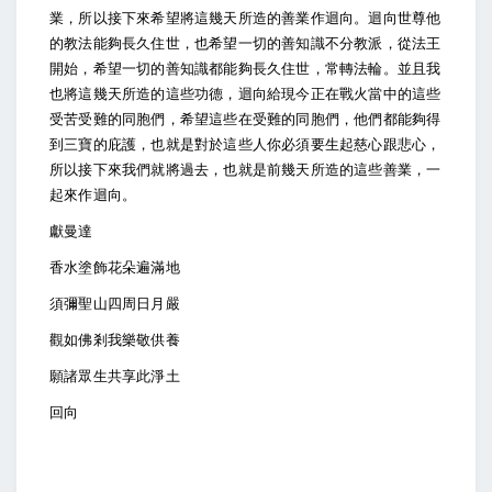
業，所以接下來希望將這幾天所造的善業作迴向。迴向世尊他
的教法能夠長久住世，也希望一切的善知識不分教派，從法王
開始，希望一切的善知識都能夠長久住世，常轉法輪。並且我
也將這幾天所造的這些功德，迴向給現今正在戰火當中的這些
受苦受難的同胞們，希望這些在受難的同胞們，他們都能夠得
到三寶的庇護，也就是對於這些人你必須要生起慈心跟悲心，
所以接下來我們就將過去，也就是前幾天所造的這些善業，一
起來作迴向。
獻曼達
香水塗飾花朵遍滿地
須彌聖山四周日月嚴
觀如佛剎我樂敬供養
願諸眾生共享此淨土
回向