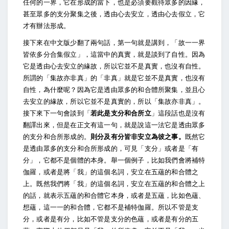
任何的一界，它在形成的當下，也是必須要觀待眾多的因緣，
甚至眾多的支分聚集之後，透由心去安立，透由心去假立，它
才有辦法形成。
接下來在中文版少翻了兩句話，第一句就是講到，「故一一界
皆依多分合集假立」，這當中的真實，就是談到了自性。因為
它是透由心去安立的緣故，所以它並不是真實，也沒有自性。
所謂的「集故亦非真」的「非真」就是它並不是真實，也沒有
自性，為什麼呢？因為它是透由眾多的和合體所聚集，並且心
去安立的緣故，所以它並不是真實的，所以「集故亦非真」。
接下來下一句會談到「
若此是支分和合所立
」這段話也是沒有
翻譯出來，但是在正文有這一句，就是說這一法它是透由眾多
的支分和合所形成的。
則分及有分皆非安立為彼之事。
既然它
是透由眾多的支分和合所形成的，可見「支分」或者是「有
分」，它都不是個體的本身。舉一個例子，比如我們會將補特
伽羅，或者是將「我」的這個名詞，安立在五蘊的和合體之
上。既然我們將「我」的這個名詞，安立在五蘊的和合體之上
的話，就表示五蘊的和合體它本身，或者是五蘊，比如色蘊、
想蘊，這一一的和合體，它都不是補特伽羅。所以不管是支
分，或者是有分，比如不管是支分的色蘊，或者是有分的五