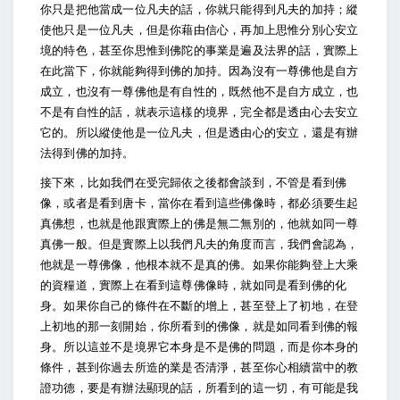
你只是把他當成一位凡夫的話，你就只能得到凡夫的加持；縱
使他只是一位凡夫，但是你藉由信心，再加上思惟分別心安立
境的特色，甚至你思惟到佛陀的事業是遍及法界的話，實際上
在此當下，你就能夠得到佛的加持。因為沒有一尊佛他是自方
成立，也沒有一尊佛他是有自性的，既然他不是自方成立，也
不是有自性的話，就表示這樣的境界，完全都是透由心去安立
它的。所以縱使他是一位凡夫，但是透由心的安立，還是有辦
法得到佛的加持。
接下來，比如我們在受完歸依之後都會談到，不管是看到佛
像，或者是看到唐卡，當你在看到這些佛像時，都必須要生起
真佛想，也就是他跟實際上的佛是無二無別的，他就如同一尊
真佛一般。但是實際上以我們凡夫的角度而言，我們會認為，
他就是一尊佛像，他根本就不是真的佛。如果你能夠登上大乘
的資糧道，實際上在看到這尊佛像時，就如同是看到佛的化
身。如果你自己的條件在不斷的增上，甚至登上了初地，在登
上初地的那一刻開始，你所看到的佛像，就是如同看到佛的報
身。所以這並不是境界它本身是不是佛的問題，而是你本身的
條件，甚到你過去所造的業是否清淨，甚至你心相續當中的教
證功德，要是有辦法顯現的話，所看到的這一切，有可能是我