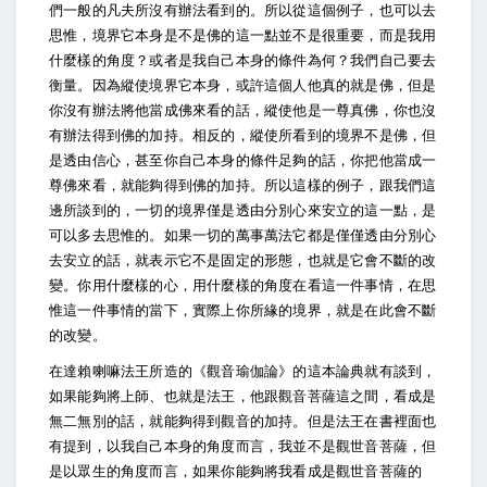
們一般的凡夫所沒有辦法看到的。所以從這個例子，也可以去
思惟，境界它本身是不是佛的這一點並不是很重要，而是我用
什麼樣的角度？或者是我自己本身的條件為何？我們自己要去
衡量。因為縱使境界它本身，或許這個人他真的就是佛，但是
你沒有辦法將他當成佛來看的話，縱使他是一尊真佛，你也沒
有辦法得到佛的加持。相反的，縱使所看到的境界不是佛，但
是透由信心，甚至你自己本身的條件足夠的話，你把他當成一
尊佛來看，就能夠得到佛的加持。所以這樣的例子，跟我們這
邊所談到的，一切的境界僅是透由分別心來安立的這一點，是
可以多去思惟的。如果一切的萬事萬法它都是僅僅透由分別心
去安立的話，就表示它不是固定的形態，也就是它會不斷的改
變。你用什麼樣的心，用什麼樣的角度在看這一件事情，在思
惟這一件事情的當下，實際上你所緣的境界，就是在此會不斷
的改變。
在達賴喇嘛法王所造的《觀音瑜伽論》的這本論典就有談到，
如果能夠將上師、也就是法王，他跟觀音菩薩這之間，看成是
無二無別的話，就能夠得到觀音的加持。但是法王在書裡面也
有提到，以我自己本身的角度而言，我並不是觀世音菩薩，但
是以眾生的角度而言，如果你能夠將我看成是觀世音菩薩的