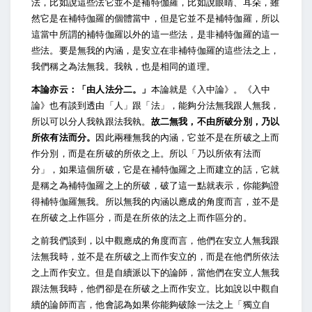
法，比如說這些法它並不是補特伽羅，比如說眼睛、耳朵，雖
然它是在補特伽羅的個體當中，但是它並不是補特伽羅，所以
這當中所謂的補特伽羅以外的這一些法，是非補特伽羅的這一
些法。要是無我的內涵，是安立在非補特伽羅的這些法之上，
我們稱之為法無我。我執，也是相同的道理。
本論亦云：「由人法分二。」
本論就是《入中論》。《入中
論》也有談到透由「人」跟「法」，能夠分法無我跟人無我，
所以可以分人我執跟法我執。
故二無我，不由所破分別，乃以
所依有法而分。
因此兩種無我的內涵，它並不是在所破之上而
作分別，而是在所破的所依之上。所以「乃以所依有法而
分」，如果這個所破，它是在補特伽羅之上而建立的話，它就
是稱之為補特伽羅之上的所破，破了這一點就表示，你能夠證
得補特伽羅無我。所以無我的內涵以應成的角度而言，並不是
在所破之上作區分，而是在所依的法之上而作區分的。
之前我們談到，以中觀應成的角度而言，他們在安立人無我跟
法無我時，並不是在所破之上而作安立的，而是在他們所依法
之上而作安立。但是自續派以下的論師，當他們在安立人無我
跟法無我時，他們卻是在所破之上而作安立。比如說以中觀自
續的論師而言，他會認為如果你能夠破除一法之上「獨立自