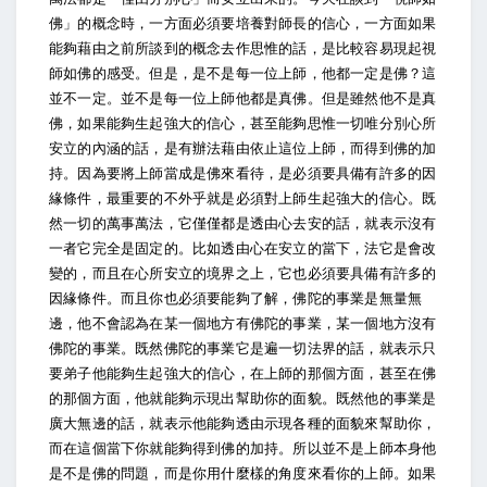
佛」的概念時，一方面必須要培養對師長的信心，一方面如果
能夠藉由之前所談到的概念去作思惟的話，是比較容易現起視
師如佛的感受。但是，是不是每一位上師，他都一定是佛？這
並不一定。並不是每一位上師他都是真佛。但是雖然他不是真
佛，如果能夠生起強大的信心，甚至能夠思惟一切唯分別心所
安立的內涵的話，是有辦法藉由依止這位上師，而得到佛的加
持。因為要將上師當成是佛來看待，是必須要具備有許多的因
緣條件，最重要的不外乎就是必須對上師生起強大的信心。既
然一切的萬事萬法，它僅僅都是透由心去安的話，就表示沒有
一者它完全是固定的。比如透由心在安立的當下，法它是會改
變的，而且在心所安立的境界之上，它也必須要具備有許多的
因緣條件。而且你也必須要能夠了解，佛陀的事業是無量無
邊，他不會認為在某一個地方有佛陀的事業，某一個地方沒有
佛陀的事業。既然佛陀的事業它是遍一切法界的話，就表示只
要弟子他能夠生起強大的信心，在上師的那個方面，甚至在佛
的那個方面，他就能夠示現出幫助你的面貌。既然他的事業是
廣大無邊的話，就表示他能夠透由示現各種的面貌來幫助你，
而在這個當下你就能夠得到佛的加持。所以並不是上師本身他
是不是佛的問題，而是你用什麼樣的角度來看你的上師。如果