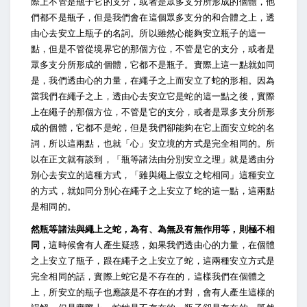
際上不管是瓶子它的支分，或者是眾多支分所形成的個體，他
們都不是瓶子，但是我們會在這個眾多支分的和合體之上，透
由心去安立上瓶子的名詞。所以雖然心能夠安立瓶子的這一
點，但是不管從境界它的那個方位，不管是它的支分，或者是
眾多支分所形成的個體，它都不是瓶子。實際上這一點就如同
是，我們透由心的力量，在繩子之上而安立了蛇的形相。因為
當我們在繩子之上，透由心去安立它是蛇的這一點之後，實際
上在繩子的那個方位，不管是它的支分，或者是眾多支分所形
成的個體，它都不是蛇，但是我們卻能夠在它上面安立蛇的名
詞，所以這兩點，也就「心」安立境的方式是完全相同的。所
以在正文就有談到，「瓶等諸法由分別安立之理」就是透由分
別心去安立的這種方式，「雖與繩上假立之蛇相同」這種安立
的方式，就如同分別心在繩子之上安立了蛇的這一點，這兩點
是相同的。
然瓶等諸法與繩上之蛇，為有、為無及有無作用等，則極不相
同，
這時候會有人產生疑惑，如果我們透由心的力量，在個體
之上安立了瓶子，跟在繩子之上安立了蛇，這兩種安立方式是
完全相同的話，實際上蛇它是不存在的，這樣我們在個體之
上，所安立的瓶子也應該是不存在的才對，會有人產生這樣的