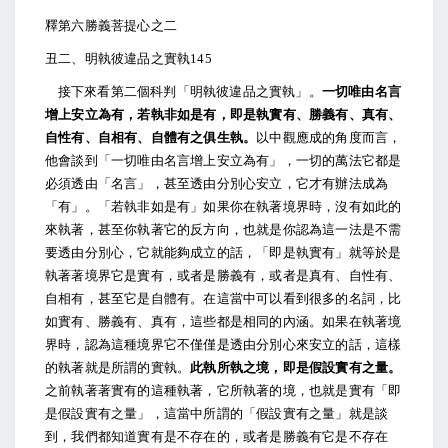
釋第六勝義菩提心之二
丑二、明執彼違品之實執145
接下來看第二個科判「明執彼違品之實執」。
一切唯由名言
增上安立為有，若執非如是有，即是執實有、勝義有、真有、
自性有、自相有、自體有之俱生執。
以中觀應成的角度而言，
他會談到「一切唯由名言增上安立為有」，一切的萬法它都是
必須透由「名言」，甚至透由分別心安立，它才有辦法成為
「有」。「若執非如是有」如果你在執著境界時，沒有如此的
來執著，甚至你執著它的反方向，也就是你認為這一法是不需
要透由分別心，它就能夠成立的話，「即是執實有」就等於是
執著著境界它是實有，或者是勝義有，或者是真有、自性有、
自相有，甚至它是自體有。在這當中可以看到很多的名詞，比
如實有、勝義有、真有，這些都是相同的內涵。如果在執著境
界時，認為這種境界它不僅僅是透由分別心來安立的話，這樣
的執著就是所謂的實執。
此執所執之境，即是假設實有之量。
之前執著著實有的這種執著，它所執著的境，也就是實有「即
是假設實有之量」，這當中所謂的「假設實有之量」就是談
到，我們都知道實有是不存在的，或者是勝義有它是不存在