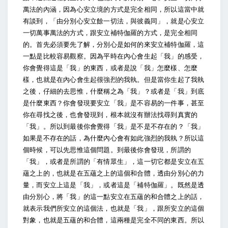
萬法的內涵，因為心安立境的方式是完全相同，所以這當中就
有談到，「由分別心安立餘一切法，與彼義同」，就是心安立
一切萬事萬法的方式，跟安立補特伽羅的方式，是完全相同
的。首先必須要先了解，分別心是如何的來安立補特伽羅，這
一點是比較容易觀察。因為平時在內心會生起「我」的感受，
你會覺得這是「我」的東西，或者是說「我」怎麼樣、怎麼
樣，也就是在內心會生起很強烈的我執。但是當你生起了我執
之後，仔細的去思惟，什麼稱之為「我」？或者是「我」到底
是什麼東西？你會發現要安立「我」是不容易的一件事，甚至
你在尋找之後，也會發現到，根本就沒有辦法找尋到真實的
「我」。所以到最後你會覺得「我」是不是不存在的？「我」
如果是不存在的話，為什麼內心會有如此強烈的我執？所以這
個時候，可以先思惟這個問題。到最後你會發現，所謂的
「我」，或者是所謂的「有情眾生」，這一切它都是安立在五
蘊之上的，也就是在五蘊之上的這個和合體，透由分別心的力
量，而安立上這是「我」，或者這是「補特伽羅」。既然是透
由分別心，將「我」的這一點安立在五蘊的和合體之上的話，
就表示我們所安立的這個法，也就是「我」，跟所安立的這個
對象，也就是五蘊的和合體，這兩種是完全不同的東西。所以