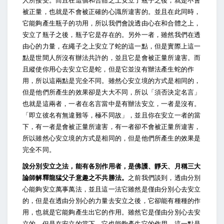
人所接受。而且在這個和合體之上安立了瓶子之後，就是不會
被正量，也就是不會被正確的心識所違害的。並且在此同時，
它能夠產生瓶子的功用，所以我們會說透由心在和合體之上，
安立了瓶子之後，瓶子它是存在的。另外一者，雖然我們在透
由心的力量，在繩子之上安立了蛇的這一點，但是實際上這一
點是世間人所沒有辦法共許的，並且它是會被正量所違害。而
且縱使你用心去安立它是蛇，但是它並沒有辦法產生蛇的作
用，所以這兩點是完全不同。雖然心安立境的方式是相同的，
但是他們所產生的效果卻是大大不同，所以「須否決定名言」
也就是這兩者，一者在名言當中是有辦法安立，一者是沒有。
「即立彼名有無違難等，極不同故」，並且你在安立一者的當
下，有一者是會被正量所違害，有一者卻不會被正量所違害，
所以雖然心安立境的方式是相同的，但是他們所產生的效果是
完全不同。
說分別安立之法，能有各別作用者，是佛護、靜天、月稱三大
論師解釋龍猛父子意趣之不共勝法。
之前我們談到，透由分別
心能夠安立萬事萬法，並且這一法它雖然是僅由分別心去安立
的，但是在透由分別心的力量去安立之後，它卻能有種種的作
用，也就是它能夠產生出它的作用。雖然它是僅由分別心去安
立的，但是在安立的當下，它也能夠產生它的作用，這一點是