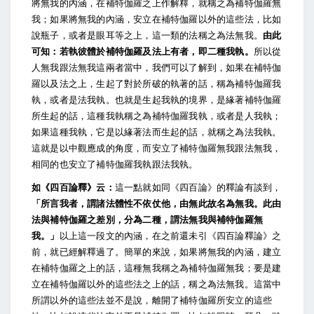
將無我的內涵，在補特伽羅之上作解釋，就稱之為補特伽羅無
我；如果將無我的內涵，安立在補特伽羅以外的這些法，比如
說瓶子，或者是眼耳等之上，這一類的法稱之為法無我。
由此
可知：若執彼體於補特伽羅及法上有者，即二種我執。
所以從
人無我跟法無我這兩者當中，我們可以了解到，如果在補特伽
羅以及法之上，生起了對於所破的執著的話，稱為補特伽羅我
執，或者是法我執。也就是生起我執的境界，是緣著補特伽羅
所生起的話，這種我執稱之為補特伽羅我執，或者是人我執；
如果這種我執，它是以緣著法而生起的話，就稱之為法我執。
這就是以中觀應成的角度，而安立了補特伽羅無我跟法無我，
相同的也安立了補特伽羅我執跟法我執。
如《四百論釋》云：
這一點就如同《四百論》的釋論有談到，
「所言我者，謂諸法體性不依仗他，由無此故名為無我。此由
法與補特伽羅之差別，分為二種，謂法無我與補特伽羅無
我。」
以上這一段文的內涵，在之前還未引《四百論釋論》之
前，就已經解釋過了。簡單的來說，如果將無我的內涵，建立
在補特伽羅之上的話，這種無我稱之為補特伽羅無我；要是建
立在補特伽羅以外的這些法之上的話，稱之為法無我。這當中
所謂以外的這些法並不是說，離開了補特伽羅所安立的這些