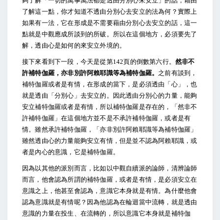
夠了解「一切的萬事萬法都是透由分別心來安立」的話，藉由
了解這一點，你才知道不透由分別心去安立的法為何？實際上
如果有一法，它在形成是不需要藉由分別心去安立的話，這一
點就是中觀應成所談到的所破。所以在這個地方，必須要先了
解，透由心是如何的來安立外境的。
接下來看到下一段，今天是從第142頁的倒數第六行。
然非不
許補特伽羅，亦非別許阿賴耶識等為補特伽羅。
之前有談到，
補特伽羅或者是有情，在形成的當下，是必須透由「心」，也
就是透由「分別心」去安立的。因此透由分別心的力量，能夠
安立補特伽羅或者是有情，所以補特伽羅是存在的，「然非不
許補特伽羅」在這個地方並不是不承許補特伽羅，或者是有
情。雖然承許補特伽羅，「亦非別許阿賴耶識等為補特伽羅」
雖然透由心的力量能夠安立有情，但是並不認為阿賴耶識，或
者是內心的意識，它是補特伽羅。
因為以其他的派別而言，比如以中觀自續派的論師，清辨論師
而言，他會認為所謂的補特伽羅，或者是有情，是必須安立在
意識之上，他甚至會認為，意識它本身就是有情。為什麼他會
認為意識就是有情呢？因為他認為在輪迴當中流轉，就是透由
意識的力量在投生、在流轉的，所以意識它本身就是補特伽