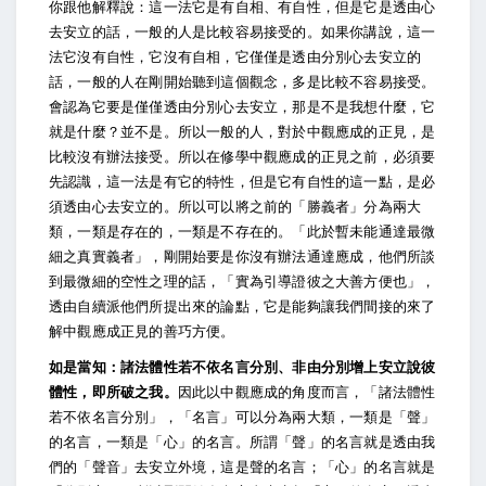
你跟他解釋說：這一法它是有自相、有自性，但是它是透由心
去安立的話，一般的人是比較容易接受的。如果你講說，這一
法它沒有自性，它沒有自相，它僅僅是透由分別心去安立的
話，一般的人在剛開始聽到這個觀念，多是比較不容易接受。
會認為它要是僅僅透由分別心去安立，那是不是我想什麼，它
就是什麼？並不是。所以一般的人，對於中觀應成的正見，是
比較沒有辦法接受。所以在修學中觀應成的正見之前，必須要
先認識，這一法是有它的特性，但是它有自性的這一點，是必
須透由心去安立的。所以可以將之前的「勝義者」分為兩大
類，一類是存在的，一類是不存在的。「此於暫未能通達最微
細之真實義者」，剛開始要是你沒有辦法通達應成，他們所談
到最微細的空性之理的話，「實為引導證彼之大善方便也」，
透由自續派他們所提出來的論點，它是能夠讓我們間接的來了
解中觀應成正見的善巧方便。
如是當知：諸法體性若不依名言分別、非由分別增上安立說彼
體性，即所破之我。
因此以中觀應成的角度而言，「諸法體性
若不依名言分別」，「名言」可以分為兩大類，一類是「聲」
的名言，一類是「心」的名言。所謂「聲」的名言就是透由我
們的「聲音」去安立外境，這是聲的名言；「心」的名言就是