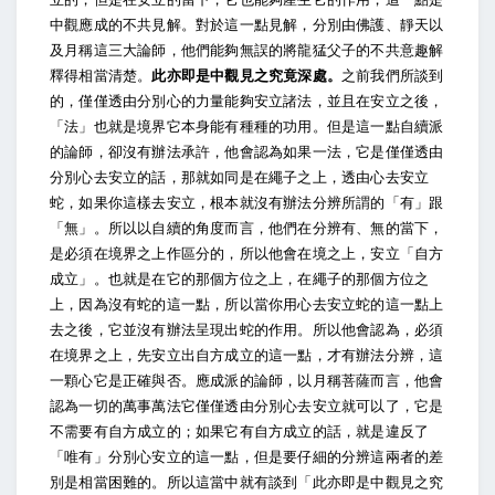
中觀應成的不共見解。對於這一點見解，分別由佛護、靜天以
及月稱這三大論師，他們能夠無誤的將龍猛父子的不共意趣解
釋得相當清楚。
此亦即是中觀見之究竟深處。
之前我們所談到
的，僅僅透由分別心的力量能夠安立諸法，並且在安立之後，
「法」也就是境界它本身能有種種的功用。但是這一點自續派
的論師，卻沒有辦法承許，他會認為如果一法，它是僅僅透由
分別心去安立的話，那就如同是在繩子之上，透由心去安立
蛇，如果你這樣去安立，根本就沒有辦法分辨所謂的「有」跟
「無」。所以以自續的角度而言，他們在分辨有、無的當下，
是必須在境界之上作區分的，所以他會在境之上，安立「自方
成立」。也就是在它的那個方位之上，在繩子的那個方位之
上，因為沒有蛇的這一點，所以當你用心去安立蛇的這一點上
去之後，它並沒有辦法呈現出蛇的作用。所以他會認為，必須
在境界之上，先安立出自方成立的這一點，才有辦法分辨，這
一顆心它是正確與否。應成派的論師，以月稱菩薩而言，他會
認為一切的萬事萬法它僅僅透由分別心去安立就可以了，它是
不需要有自方成立的；如果它有自方成立的話，就是違反了
「唯有」分別心安立的這一點，但是要仔細的分辨這兩者的差
別是相當困難的。所以這當中就有談到「此亦即是中觀見之究