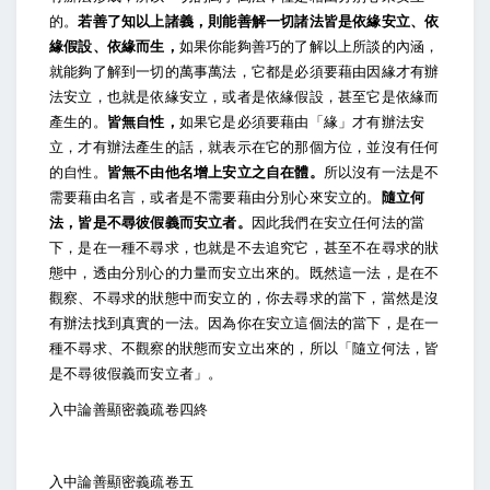
的。
若善了知以上諸義，則能善解一切諸法皆是依緣安立、依
緣假設、依緣而生，
如果你能夠善巧的了解以上所談的內涵，
就能夠了解到一切的萬事萬法，它都是必須要藉由因緣才有辦
法安立，也就是依緣安立，或者是依緣假設，甚至它是依緣而
產生的。
皆無自性，
如果它是必須要藉由「緣」才有辦法安
立，才有辦法產生的話，就表示在它的那個方位，並沒有任何
的自性。
皆無不由他名增上安立之自在體。
所以沒有一法是不
需要藉由名言，或者是不需要藉由分別心來安立的。
隨立何
法，皆是不尋彼假義而安立者。
因此我們在安立任何法的當
下，是在一種不尋求，也就是不去追究它，甚至不在尋求的狀
態中，透由分別心的力量而安立出來的。既然這一法，是在不
觀察、不尋求的狀態中而安立的，你去尋求的當下，當然是沒
有辦法找到真實的一法。因為你在安立這個法的當下，是在一
種不尋求、不觀察的狀態而安立出來的，所以「隨立何法，皆
是不尋彼假義而安立者」。
入中論善顯密義疏卷四終
入中論善顯密義疏卷五