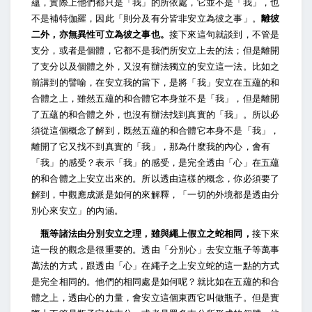
蘊，實際上他們都只是「我」的所依處，它並不是「我」，也
不是補特伽羅，因此「則分及有分皆非安立為彼之事」。
離彼
二外，亦無異性可立為彼之事也。
接下來這句就談到，不管是
支分，或者是個體，它都不是我們所安立上去的法；但是離開
了支分以及個體之外，又沒有辦法獨立的安立這一法。比如之
前講到的譬喻，在安立我的當下，是將「我」安立在五蘊的和
合體之上，雖然五蘊的和合體它本身並不是「我」，但是離開
了五蘊的和合體之外，也沒有辦法找到真實的「我」。所以必
須從這個概念了解到，既然五蘊的和合體它本身不是「我」，
離開了它又找不到真實的「我」，那為什麼我的內心，會有
「我」的感受？表示「我」的感受，是完全透由「心」在五蘊
的和合體之上安立出來的。所以透由這樣的概念，你必須要了
解到，中觀應成派是如何的來解釋，「一切的外境都是透由分
別心來安立」的內涵。
瓶等諸法由分別安立之理，雖與繩上假立之蛇相同，
接下來
這一段的觀念是很重要的。透由「分別心」去安立瓶子等萬事
萬法的方式，跟透由「心」在繩子之上安立蛇的這一點的方式
是完全相同的。他們的相同處是如何呢？就比如在五蘊的和合
體之上，透由心的力量，會安立這個東西它叫做瓶子。但是實