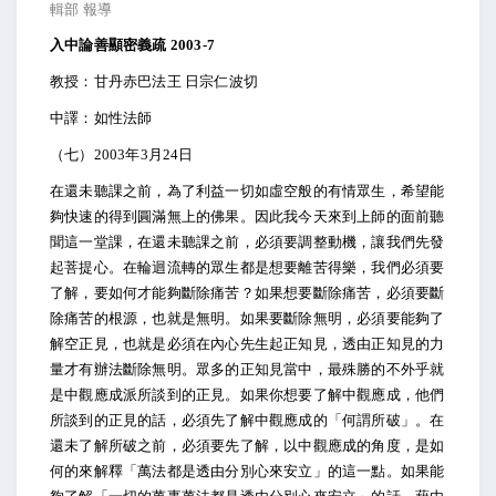
輯部 報導
入中論善顯密義疏 2003-7
教授：甘丹赤巴法王 日宗仁波切
中譯：如性法師
（七）2003年3月24日
在還未聽課之前，為了利益一切如虛空般的有情眾生，希望能
夠快速的得到圓滿無上的佛果。因此我今天來到上師的面前聽
聞這一堂課，在還未聽課之前，必須要調整動機，讓我們先發
起菩提心。在輪迴流轉的眾生都是想要離苦得樂，我們必須要
了解，要如何才能夠斷除痛苦？如果想要斷除痛苦，必須要斷
除痛苦的根源，也就是無明。如果要斷除無明，必須要能夠了
解空正見，也就是必須在內心先生起正知見，透由正知見的力
量才有辦法斷除無明。眾多的正知見當中，最殊勝的不外乎就
是中觀應成派所談到的正見。如果你想要了解中觀應成，他們
所談到的正見的話，必須先了解中觀應成的「何謂所破」。在
還未了解所破之前，必須要先了解，以中觀應成的角度，是如
何的來解釋「萬法都是透由分別心來安立」的這一點。如果能