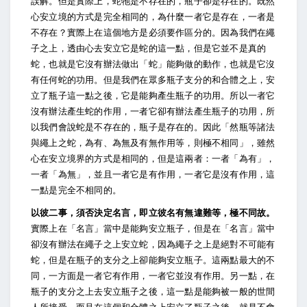
誤解。但是實際上，蛇牠是不存在的，瓶子卻是存在的。既然
心安立境的方式是完全相同的，為什麼一者它是存在，一者是
不存在？實際上在這個地方是必須要作區分的。因為我們在繩
子之上，透由心去安立它是蛇的這一點，但是它並不是真的
蛇，也就是它沒有辦法做出「蛇」能夠做的動作，也就是它沒
有任何蛇的功用。但是我們在眾多瓶子支分的和合體之上，安
立了瓶子這一點之後，它是能夠產生瓶子的功用。所以一者它
沒有辦法產生蛇的作用，一者它卻有辦法產生瓶子的功用，所
以我們會說蛇是不存在的，瓶子是存在的。因此「然瓶等諸法
與繩上之蛇，為有、為無及有無作用等，則極不相同」，雖然
心在安立境界的方式是相同的，但是這兩者：一者「為有」，
一者「為無」，並且一者它是有作用，一者它是沒有作用，這
一點是完全不相同的。
以彼二事，須否決定名言，即立彼名有無違難等，極不同故。
實際上在「名言」當中是能夠安立瓶子，但是在「名言」當中
卻沒有辦法在繩子之上安立蛇，因為繩子之上是絕對不可能有
蛇，但是在瓶子的支分之上卻能夠安立瓶子。這兩點最大的不
同，一方面是一者它有作用，一者它並沒有作用。另一點，在
瓶子的支分之上去安立瓶子之後，這一點是能夠被一般的世間