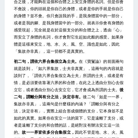
合之後，才能夠在這個和合體之上安立身體的名詞。但是你會
不會說，你的頭就是你自己的身體，或者是你的手就是你自己
的身體？並不會。你只會說我的手，是我身體當中的一部分，
或者是我的腳、是我身體當中的一部分。就表示你會有身體的
感受現起，完全就是在於這個支分的和合體之上，透由「心」
而安立了身體的名詞，你才會對它生起如此般的感受。如果身
體是這樣來安立，地、水、火、風、空、識也是如此，因此
「集故亦非真」，這一切都不是真實的。
初二句，謂依六界合集假立為士夫。
在《寶鬘論》的前面兩句
就是談到，「如六界集故，士夫非真實」，這兩句的內容就是
談到了，「謂依六界合集假立為士夫」所謂的士夫，或者是有
情，是必須要依靠著六界的和合體，在此之上透由分別心去假
立它，或者透由分別心去安立它，它才會成為所謂的士夫。
後
二句，謂離分與有分之法，決定非有。
後二句「如是一一界，
集故亦非真」，這兩句是什麼樣的內涵？「謂離分與有分之
法，決定非有」，實際上組合形成個體的支分，它本身並不是
如此的真實。如果你在安立一法的當下，它是遠離了支分，或
者是遠離了支分的和合體的話，是絕對沒有辦法安立這一法
的。
故一一界皆依多分合集假立，
因此不管是地、水、火、風