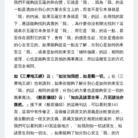
我們不能夠說五蘊的和合體，它就是「我」，因為「我」的這
一點是透由分別心的力量去安立上的，而並不是它本身就是
「我」的內涵。如果五蘊它本身就是「我」的話，去尋找的當
下，應該能夠找到真實的「我」，為什麼你沒有辦法找到？這
就表示五蘊它本身並不是「我」。而它是「我」的這一點，甚
至你在面對它的當下，會有「我」的感受生起，完全是透由你
的心去安立的。如果能夠從這一點去了解，分別心是如何的來
安立「我」，或者是如何的來安立「補特伽羅」的話，相同的
道理，心也是能夠安立其他的萬事萬法，所以這種安立的方式
是完全相同。
如《三摩地王經》云：「如汝知我想，如是觀一切。」
在《三
摩地王經》也有講到，如果你能夠了解分別心是如何的來安立
「我」的話，相同的道理，分別心的力量也是能夠安立一切的
萬事萬法。
《般若攝頌》云：「知自及諸眾生等，乃至諸法亦
復然。」
接下來《般若攝頌》的這兩句話，可以看到第143
頁，這當中有作修正，這個修正跟原文的原義是比較接近的，
過去翻的這一段文的文義，跟藏文版的文相差比較遠的，所以
我們可以看到第143頁這個地方，「知我則知一切諸眾生，知
諸眾生則知一切法。」如果能夠了知分別心安立「我」的方