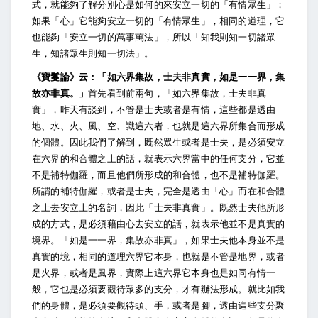
式，就能夠了解分別心是如何的來安立一切的「有情眾生」；
如果「心」它能夠安立一切的「有情眾生」，相同的道理，它
也能夠「安立一切的萬事萬法」，所以「知我則知一切諸眾
生，知諸眾生則知一切法」。
《寶鬘論》云：「如六界集故，士夫非真實，如是一一界，集
故亦非真。」
首先看到前兩句，「如六界集故，士夫非真
實」，昨天有談到，不管是士夫或者是有情，這些都是透由
地、水、火、風、空、識這六者，也就是這六界所集合而形成
的個體。因此我們了解到，既然眾生或者是士夫，是必須安立
在六界的和合體之上的話，就表示六界當中的任何支分，它並
不是補特伽羅，而且他們所形成的和合體，也不是補特伽羅。
所謂的補特伽羅，或者是士夫，完全是透由「心」而在和合體
之上去安立上的名詞，因此「士夫非真實」。既然士夫他所形
成的方式，是必須藉由心去安立的話，就表示他並不是真實的
境界。「如是一一界，集故亦非真」，如果士夫他本身並不是
真實的境，相同的道理六界它本身，也就是不管是地界，或者
是火界，或者是風界，實際上這六界它本身也是如同有情一
般，它也是必須要觀待眾多的支分，才有辦法形成。就比如我
們的身體，是必須要觀待頭、手，或者是腳，透由這些支分聚