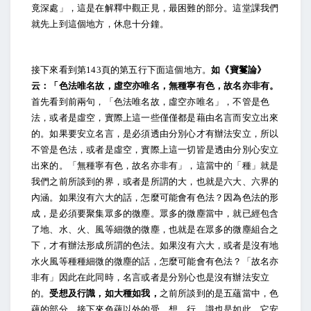
竟深處」，這是在解釋中觀正見，最困難的部分。這堂課我們
就先上到這個地方，休息十分鐘。
接下來看到第143頁的第五行下面這個地方。
如《寶鬘論》
云：「色法唯名故，虛空亦唯名，無種寧有色，故名亦非有。
首先看到前兩句，「色法唯名故，虛空亦唯名」，不管是色
法，或者是虛空，實際上這一些僅僅都是藉由名言而安立出來
的。如果要安立名言，是必須透由分別心才有辦法安立，所以
不管是色法，或者是虛空，實際上這一切皆是透由分別心安立
出來的。「無種寧有色，故名亦非有」，這當中的「種」就是
我們之前所談到的界，或者是所謂的大，也就是六大、六界的
內涵。如果沒有六大的話，怎麼可能會有色法？因為色法的形
成，是必須要聚集眾多的微塵。眾多的微塵當中，就已經包含
了地、水、火、風等細微的微塵，也就是在眾多的微塵組合之
下，才有辦法形成所謂的色法。如果沒有六大，或者是沒有地
水火風等種種細微的微塵的話，怎麼可能會有色法？「故名亦
非有」因此在此同時，名言或者是分別心也是沒有辦法安立
的。
受想及行識，如大種如我，
之前所談到的是五蘊當中，色
蘊的部分。接下來色蘊以外的受、想、行、識也是如此，它安