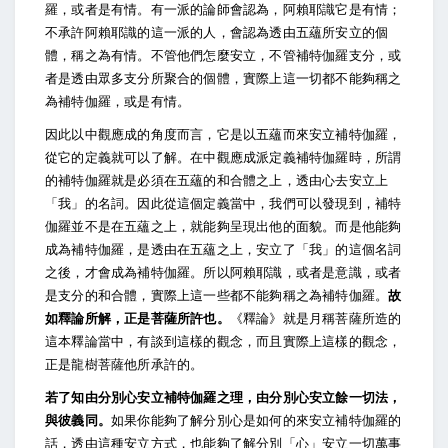
羅，或者是有情。有一派的論師會認為，阿賴耶識它是有情；
不承許阿賴耶識的這一派的人，會認為透由五蘊所安立的個
體，稱之為有情。不管他們怎麼安立，不管補特伽羅支分，或
者是透由眾多支分所聚合的個體，實際上這一切都不能夠稱之
為補特伽羅，或是有情。
因此以中觀應成的角度而言，它是以五蘊而來安立補特伽羅，
從它的定義就可以了解。在中觀應成派定義補特伽羅時，所謂
的補特伽羅就是必須在五蘊的和合體之上，透由心去安立上
「我」的名詞。因此從這個定義當中，我們可以發現到，補特
伽羅並不是在五蘊之上，就能夠呈現出他的面貌。而是他能夠
成為補特伽羅，是透由在五蘊之上，安立了「我」的這個名詞
之後，才會成為補特伽羅。所以阿賴耶識，或者是意識，或者
是支分的和合體，實際上這一些都不能夠稱之為補特伽羅。
故
如釋論所解，正是菩薩所許也。
《釋論》就是月稱菩薩所造的
這本釋論當中，有談到這樣的觀念，而且實際上這樣的觀念，
正是龍樹菩薩他所承許的。
若了知由分別心安立補特伽羅之理，由分別心安立餘一切法，
與彼義同。
如果你能夠了解分別心是如何的來安立補特伽羅的
話，透由這種安立方式，也能夠了解分別「心」安立一切萬事