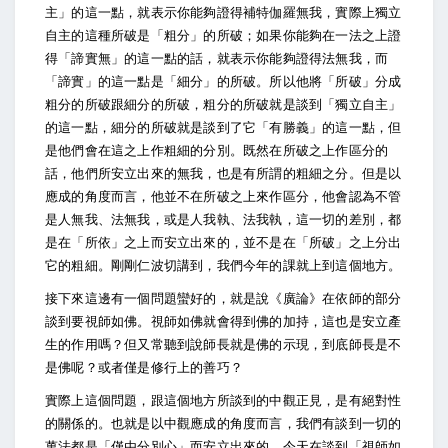
主」的這一點，就表示你能夠證得補特伽羅無我，實際上獨立
自主的這種所破是「粗分」的所破；如果你能夠在一法之上證
得「諦實無」的這一點的話，就表示你能夠證得法無我，而
「諦實」的這一點是「細分」的所破。所以他將「所破」分成
粗分的所破跟細分的所破，粗分的所破就是談到「獨立自主」
的這一點，細分的所破就是談到了它「有勝義」的這一點，但
是他們會在這之上作粗細的分別。既然在所破之上作區分的
話，他們所安立出來的無我，也是有所謂的粗細之分。但是以
應成的角度而言，他並不在所破之上來作區分，他會認為不管
是人無我、法無我，或是人我執、法我執，這一切的差別，都
是在「所依」之上而安立出來的，並不是在「所破」之上分出
它的粗細。剛剛仁波切講到，我們今年的課就上到這個地方。
接下來這邊有一個問題蠻好的，就是說《廣論》在依師的部分
談到要視師如佛。視師如佛就會得到佛的加持，這也是安立產
生的作用嗎？但又常聽到說師長就是佛的示現，到底師長是不
是佛呢？或者僅是修行上的善巧？
實際上這個問題，跟這個地方所談到的中觀正見，是有絕對性
的關係的。也就是以中觀應成的角度而言，我們有談到一切的
萬法都是「僅由分別心」而安立出來的。今天在談到「視師如