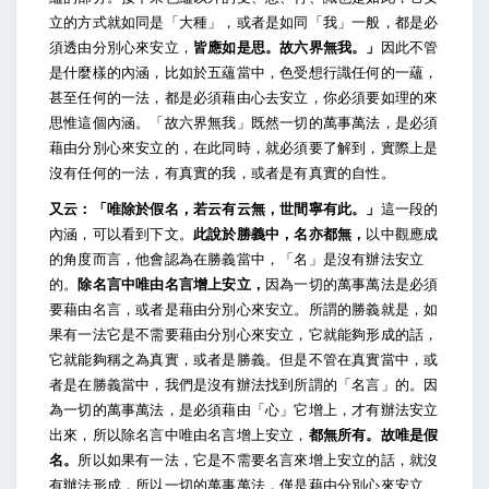
立的方式就如同是「大種」，或者是如同「我」一般，都是必
須透由分別心來安立，
皆應如是思。故六界無我。」
因此不管
是什麼樣的內涵，比如於五蘊當中，色受想行識任何的一蘊，
甚至任何的一法，都是必須藉由心去安立，你必須要如理的來
思惟這個內涵。「故六界無我」既然一切的萬事萬法，是必須
藉由分別心來安立的，在此同時，就必須要了解到，實際上是
沒有任何的一法，有真實的我，或者是有真實的自性。
又云：「唯除於假名，若云有云無，世間寧有此。」
這一段的
內涵，可以看到下文。
此說於勝義中，名亦都無，
以中觀應成
的角度而言，他會認為在勝義當中，「名」是沒有辦法安立
的。
除名言中唯由名言增上安立，
因為一切的萬事萬法是必須
要藉由名言，或者是藉由分別心來安立。所謂的勝義就是，如
果有一法它是不需要藉由分別心來安立，它就能夠形成的話，
它就能夠稱之為真實，或者是勝義。但是不管在真實當中，或
者是在勝義當中，我們是沒有辦法找到所謂的「名言」的。因
為一切的萬事萬法，是必須藉由「心」它增上，才有辦法安立
出來，所以除名言中唯由名言增上安立，
都無所有。故唯是假
名。
所以如果有一法，它是不需要名言來增上安立的話，就沒
有辦法形成，所以一切的萬事萬法，僅是藉由分別心來安立