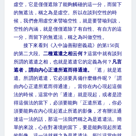
虛空，它是僅僅遮除了能夠觸碰的這一分，而留下
的無遮法，稱之為是虛空。所以在談到空性的時
候，我們會用虛空來譬喻空性，就是要譬喻到說，
空性的內涵，就是僅僅遮除了有自性、有自方的這
一分，而留下的無遮法，稱之為叫做空性。
接下來看到《入中論善顯密義疏》的第
150
頁
的第二大段。
二種遮遣之相云何？
這當中就有談到
所謂的遮遣之相，也就是遮遣它的定義為何？
凡言
遮者，謂由內心正遣所遮而得通達。
「遮」就是遮
遣。所謂的遮遣，它必須要具備什麼條件呢？「謂
由內心正遣所遮而得通達」，當你在內心現起這個
法的時候，這當中的「通達」就是現起，或者是證
得這個法的當下，必須要能夠「正遣所遮」，你必
須要能夠在內心現起遮止所遮的影像，才有辦法通
達這一法的話，那這一法我們稱之為是遮遣法。簡
單的來說，心在對著境的當下，要是能夠現起所遮
的影像，這一法就稱之為是遮遣法，所以這當中就