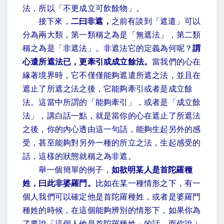
法，所以「不更成立可飲餘物」。
接下來，
二曰非遮，
之前有談到「遮遣」可以
分為兩大類，第一類稱之為是「無遮法」，第二類
稱之為是「非遮法」。非遮法它的定義為何呢？
謂
心遣所遮法已，更牽引或成立餘法。
當我們的心在
緣著境界時，它不僅僅能夠遮遣所遮之法，並且在
遮止了所遮之法之後，它能夠牽引或者是成立餘
法。這當中所謂的「能夠牽引」，或者是「成立餘
法」，講白話一點，就是當你的心在遮止了所遮法
之後，你的內心透由這一句話，能夠生起另外的感
受，甚至能夠對另外一種的所立之法，生起感受的
話，這樣的狀態就稱之為非遮。
舉一個簡單的例子，
如欲明某人是首陀羅種
姓，曰此非婆羅門。
比如在某一種情形之下，有一
個人我們可以確定他是首陀羅種姓，或者是婆羅門
種姓的時候，在這個能夠辨別的情形下，如果你為
了要說「這個人他是首陀羅種姓」的話，而你說：