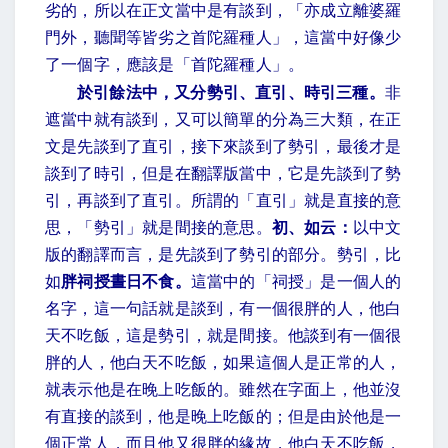
劣的，所以在正文當中是有談到，「亦成立離婆羅
門外，聽聞等皆劣之首陀羅種人」，這當中好像少
了一個字，應該是「首陀羅種人」。
於引餘法中，又分勢引、直引、時引三種。
非
遮當中就有談到，又可以簡單的分為三大類，在正
文是先談到了直引，接下來談到了勢引，最後才是
談到了時引，但是在翻譯版當中，它是先談到了勢
引，再談到了直引。所謂的「直引」就是直接的意
思，「勢引」就是間接的意思。
初、如云：
以中文
版的翻譯而言，是先談到了勢引的部分。勢引，比
如
胖祠授晝日不食。
這當中的「祠授」是一個人的
名字，這一句話就是談到，有一個很胖的人，他白
天不吃飯，這是勢引，就是間接。他談到有一個很
胖的人，他白天不吃飯，如果這個人是正常的人，
就表示他是在晚上吃飯的。雖然在字面上，他並沒
有直接的談到，他是晚上吃飯的；但是由於他是一
個正常人，而且他又很胖的緣故，他白天不吃飯，