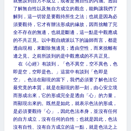
就會談到自方不成立，或者是無自性的內涵。透由
了解無自性以及無自方成立的觀念，能夠讓我們了
解到，這一切皆是要觀待所生之法；也就是因為必
須要觀待，它才有辦法形成的緣故，因而捨離了完
全不存在的無邊，也就是斷邊，這一點是中觀應成
的不共正見。以中觀自續派以下的論師而言，都是
透由現相，來斷除無邊見；透由空性，而來捨離有
邊之見。之前所談到的是中觀應成的不共正見。
在《心經》有談到，「色不異空，空不異色，色
即是空，空即是色。」這當中有談到「色即是
空」，色法在顯現的當下，我們必須要了解色法它
最究竟的本質，就是在顯現的那一刻，由心安立境
而形成出來，它的形成完全是透由「心」的力量，
而顯現出來的。既然是如此，就表示色法的形成，
是必須要觀待「心」，因此色法本身，並沒有任何
的自方成立，沒有任何的自性；也就是因此，色法
沒有自性、沒有自方成立的這一點，就是色法之上