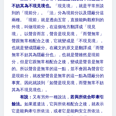
不妨其為不現見境也。
「現見境」，就是平常所談
到的「現前分」。「法」分為現前分以及隱蔽分這
兩種。「現前」就是透由五官，直接能夠觀察到的
外境，叫做現前分，在這個地方翻譯成「現見
境」。以聲音而言，聲音是現見境，「而聲無常」
聲跟無常相配合之後，它就變成是「不現見境」，
也就是變成隱蔽分。在藏文的原文是翻譯成「而聲
無常不妨其為隱蔽分也」，也就是聲雖然是現前
分，但是它跟無常相配合之後，變成是聲音是無常
的。所以聲音是無常的這一點，並不會因為聲音它
是現前分，就改變聲音是無常的這一點為隱蔽分的
事實。因此就談到「如聲是現見境，而聲無常不妨
其為不現見境也」。
有說：
又有另外一種說法，
若與所依合即牽引
餘法。
如果遮遣法，它與所依相配合之後，就表示
它是能夠牽引所依法，或者它是能夠安立所依法，