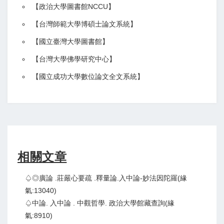
【政治大學圖書館NCCU
】
【
台灣師範大學博碩士論文系統
】
【
國立臺灣大學圖書館
】
【
台灣大學佛學研究中心
】
【
國立成功大學數位論文全文系統
】
相關文章
♤◎廣論 .莊嚴心要疏 .釋量論.入中論-妙法因陀羅(緣
氣:13040)
♤中論. 入中論 . 中觀哲學. 政治大學館藏查詢(緣
氣:8910)