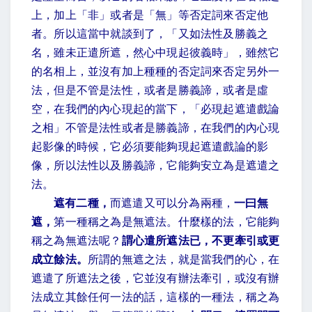
上，加上「非」或者是「無」等否定詞來否定他
者。所以這當中就談到了，「又如法性及勝義之
名，雖未正遣所遮，然心中現起彼義時」，雖然它
的名相上，並沒有加上種種的否定詞來否定另外一
法，但是不管是法性，或者是勝義諦，或者是虛
空，在我們的內心現起的當下，「必現起遮遣戲論
之相」不管是法性或者是勝義諦，在我們的內心現
起影像的時候，它必須要能夠現起遮遣戲論的影
像，所以法性以及勝義諦，它能夠安立為是遮遣之
法。
遮有二種，
而遮遣又可以分為兩種，
一曰無
遮，
第一種稱之為是無遮法。什麼樣的法，它能夠
稱之為無遮法呢？
謂心遣所遮法已，不更牽引或更
成立餘法。
所謂的無遮之法，就是當我們的心，在
遮遣了所遮法之後，它並沒有辦法牽引，或沒有辦
法成立其餘任何一法的話，這樣的一種法，稱之為