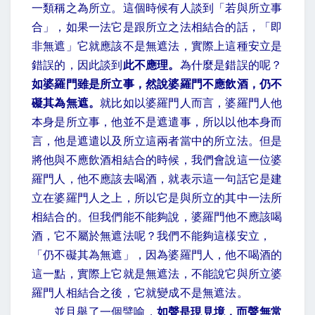
一類稱之為所立。這個時候有人談到「若與所立事
合」，如果一法它是跟所立之法相結合的話，「即
非無遮」它就應該不是無遮法，實際上這種安立是
錯誤的，因此談到
此不應理。
為什麼是錯誤的呢？
如婆羅門雖是所立事，然說婆羅門不應飲酒，仍不
礙其為無遮。
就比如以婆羅門人而言，婆羅門人他
本身是所立事，他並不是遮遣事，所以以他本身而
言，他是遮遣以及所立這兩者當中的所立法。但是
將他與不應飲酒相結合的時候，我們會說這一位婆
羅門人，他不應該去喝酒，就表示這一句話它是建
立在婆羅門人之上，所以它是與所立的其中一法所
相結合的。但我們能不能夠說，婆羅門他不應該喝
酒，它不屬於無遮法呢？我們不能夠這樣安立，
「仍不礙其為無遮」，因為婆羅門人，他不喝酒的
這一點，實際上它就是無遮法，不能說它與所立婆
羅門人相結合之後，它就變成不是無遮法。
並且舉了一個譬喻，
如聲是現見境，而聲無常