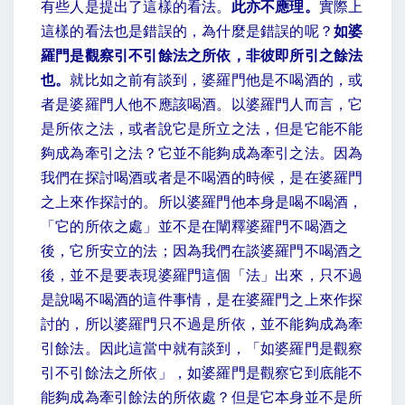
有些人是提出了這樣的看法。
此亦不應理。
實際上
這樣的看法也是錯誤的，為什麼是錯誤的呢？
如婆
羅門是觀察引不引餘法之所依，非彼即所引之餘法
也。
就比如之前有談到，婆羅門他是不喝酒的，或
者是婆羅門人他不應該喝酒。以婆羅門人而言，它
是所依之法，或者說它是所立之法，但是它能不能
夠成為牽引之法？它並不能夠成為牽引之法。因為
我們在探討喝酒或者是不喝酒的時候，是在婆羅門
之上來作探討的。所以婆羅門他本身是喝不喝酒，
「它的所依之處」並不是在闡釋婆羅門不喝酒之
後，它所安立的法；因為我們在談婆羅門不喝酒之
後，並不是要表現婆羅門這個「法」出來，只不過
是說喝不喝酒的這件事情，是在婆羅門之上來作探
討的，所以婆羅門只不過是所依，並不能夠成為牽
引餘法。因此這當中就有談到，「如婆羅門是觀察
引不引餘法之所依」，如婆羅門是觀察它到底能不
能夠成為牽引餘法的所依處？但是它本身並不是所