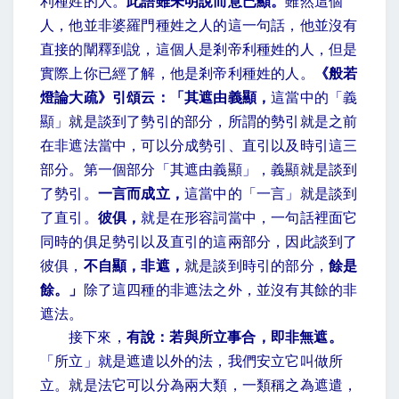
利種姓的人。
此語雖未明說而意已顯。
雖然這個
人，他並非婆羅門種姓之人的這一句話，他並沒有
直接的闡釋到說，這個人是剎帝利種姓的人，但是
實際上你已經了解，他是剎帝利種姓的人。
《般若
燈論大疏》引頌云：「其遮由義顯，
這當中的「義
顯」就是談到了勢引的部分，所謂的勢引就是之前
在非遮法當中，可以分成勢引、直引以及時引這三
部分。第一個部分「其遮由義顯」，義顯就是談到
了勢引。
一言而成立，
這當中的「一言」就是談到
了直引。
彼俱，
就是在形容詞當中，一句話裡面它
同時的俱足勢引以及直引的這兩部分，因此談到了
彼俱，
不自顯，非遮，
就是談到時引的部分，
餘是
餘。」
除了這四種的非遮法之外，並沒有其餘的非
遮法。
接下來，
有說：若與所立事合，即非無遮。
「所立」就是遮遣以外的法，我們安立它叫做所
立。就是法它可以分為兩大類，一類稱之為遮遣，