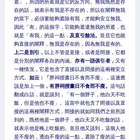
遮」，所謂的所遮就是它的反方向。無我既然是存
在的話，就表示有我是不存在的，所以在闡釋無我
的當下，必須要能夠遮除有我，才能夠安立無我。
因此「有」的這個字，它能夠遮遣無我的所遮，也
就是「有我」的這一點，
及直引餘法。
並且它也能
夠直接的闡釋，無我是存在的，因為無我是有的。
上二是別引，
以上不管是直接，或者是間接，它都
是分別的闡釋各自的內涵。
亦有一語俱引者，
又有
一種情況，它是包含了直接以及間接的這兩種安立
方式。
如云：「
胖祠授晝日不食而不瘦」，這邊應
該是加上一個
，有胖祠授晝日不食而不瘦。
這句話
翻成白話，就是談到，「有一個胖子，他白天不吃
飯，但是他也不瘦」。這當中就包含了間接以及直
接的這兩種闡釋方式，間接的就如同我們之前所談
到的，既然他是一個胖子，他白天又不吃飯的話，
就表示他是晚上吃飯的。並且他又談到，這個人他
是不瘦的，透由不瘦的這一點，遮除了瘦的這一點