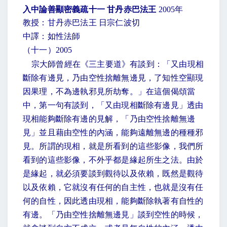
入中論善顯密義疏十一 甘丹赤巴法王
2005
年
教授：甘丹赤巴法王 日宗仁波切
中譯：如性法師
（十一）
2005
宗大師曾經在《三主要道》有談到：「又由現相
斷除有邊見，乃由空性捨離無邊見，了知性空顯現
因果理，不為邊執邪見所劫奪。」在這個偈頌當
中，第一句有談到，「又由現相斷除有邊見」透由
現相能夠斷除有邊的見解，「乃由空性捨離無邊
見」並且藉由空性的內涵，能夠遠離無邊的種種邪
見。所謂的現相，就是所看到的這些影像，我們所
看到的這些影像，不外乎都是緣起所生之法。由於
是緣起，就必須要談到觀待以及依賴，既然是觀待
以及依賴，它就沒有任何的自主性，也就是沒有任
何的自性，因此透由現相，能夠斷除執著有自性的
有邊。「乃由空性捨離無邊見」談到空性的時候，