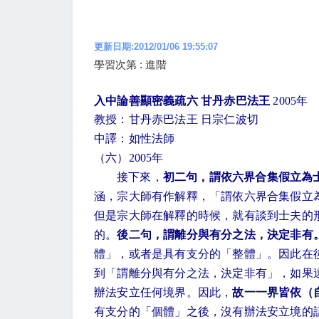
更新日期:2012/01/06 19:55:07
學習次第 : 進階
入中論善顯密義疏六 甘丹赤巴法王
2005
年
教授：甘丹赤巴法王 日宗仁波切
中譯：如性法師
（六）
2005
年
接下來，
初二句，謂依六界合集假立為
涵，宗大師有作解釋，「謂依六界合集假立
但是宗大師在解釋的時候，就有談到士夫的
的。
後二句，謂離分與有分之法，決定非有
體」，或者是具有支分的「整體」。因此在
到「謂離分與有分之法，決定非有」，如果
辦法安立任何境界。因此，
故一一界皆依（
有支分的「個體」之後，沒有辦法安立境的