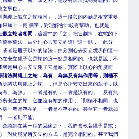
們遠離了手、腳、頭之外，是沒有辦法找到身體的。因
彼之事也」。
雖與繩上假立之蛇相同」，這一段它的內涵是相當重要
如果加上一兩 個字，對理解會比較有幫助。也就是
上假立蛇者相同，
這當中的「之」把它劃掉，在蛇的下
的萬事萬法，由分別心去安立的道理這一點，「此分」
，或者是瓶子以外的諸法，由分別心去安立境界的這一
心在安立繩子它是蛇的這一點是相同的。也就是說，不
或者是用心去安立繩子它是蛇，實際上以心的角度而
等諸法與繩上之蛇，為有、為無及有無作用等，則極不
瓶等諸法與繩上之蛇」，但是心所安立出來的瓶子，以
為有、為無」，一者是有的，一者是沒有的。「及有無
心所安立的蛇，它並沒有蛇的作用，「則極不相同」也
本身一者是存在的，一者是不存在的。甚至它一者就如
用，一者則不能。
，會談到在某一種的因緣之下，我們會執著繩子是蛇；
心，對於境界所安立的方式，是完全相同的。甚至我們