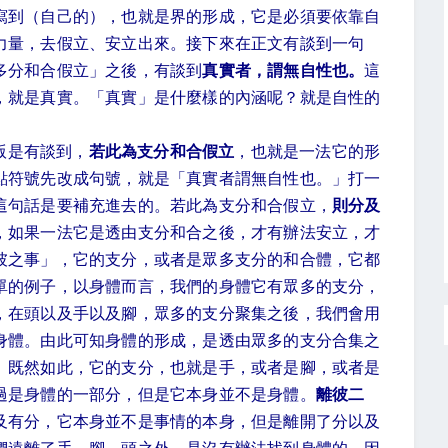
寫到（自己的），也就是界的形成，它是必須要依靠自
力量，去假立、安立出來。接下來在正文有談到一句
多分和合假立」之後，有談到
真實者，謂無自性也。
這
，就是真實。「真實」是什麼樣的內涵呢？就是自性的
版是有談到，
若此為支分和合假立
，也就是一法它的形
點符號先改成句號，就是「真實者謂無自性也。」打一
這句話是要補充進去的。若此為支分和合假立，
則分及
，如果一法它是透由支分和合之後，才有辦法安立，才
彼之事」，它的支分，或者是眾多支分的和合體，它都
單的例子，以身體而言，我們的身體它有眾多的支分，
，在頭以及手以及腳，眾多的支分聚集之後，我們會用
身體。由此可知身體的形成，是透由眾多的支分合集之
。既然如此，它的支分，也就是手，或者是腳，或者是
過是身體的一部分，但是它本身並不是身體。
離彼二
及有分，它本身並不是事情的本身，但是離開了分以及