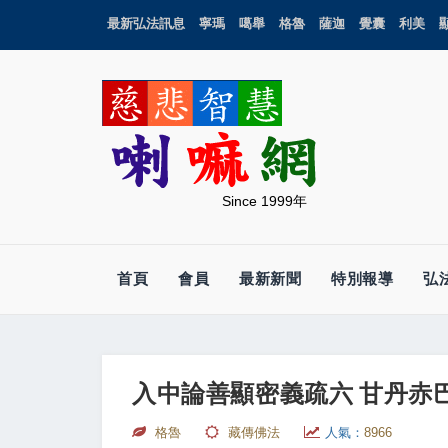
最新弘法訊息
寧瑪
噶舉
格魯
薩迦
覺囊
利美
Since 1999年
首頁
會員
最新新聞
特別報導
弘
入中論善顯密義疏六 甘丹赤巴法
格魯
藏傳佛法
人氣：
8966