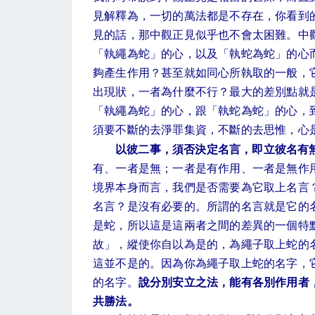
見解釋為，一切的萬法都是不存在，你看到
見的話，那中觀正見似乎也不會太困難。中
「執繩為蛇」的心，以及「執蛇為蛇」的心
夠產生作用？甚至就如同心所執取的一般，
出現狀，一者為什麼不行？最大的差別點就
「執繩為蛇」的心，跟「執蛇為蛇」的心，
須要不斷的去淨罪集資，不斷的去思惟，心
以彼二事，須否決定名言，即立彼名有
有、一者是無；一者是有作用、一者是無作
境界本身而言，我們是否需要為它取上名言
名言？是沒有必要的。所謂的名言就是它的
是蛇，所以這是這兩者之間的差異的一個特
故」，縱使你自以為是的，為繩子取上蛇的
這並不是的。因為你為繩子取上蛇的名字，
的名字。
說分別安立之法，能有各別作用者
共勝法。