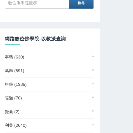
網路數位佛學院-以教派查詢
寧瑪
(630)
噶舉
(591)
格魯
(1935)
薩迦
(70)
覺囊
(2)
利美
(2640)