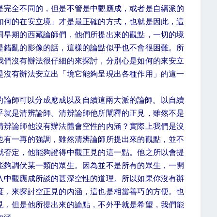
是完全不同的，但是不管是中觀應成，或者是自續派的
如何的在安立境」才是最正確的方式，也就是因此，這
同早期的西藏論師們，他們所提出來的觀點，一切的境
是錯亂的影像的話，這樣的論點似乎也不會很困難。所
我們沒有辦法很仔細的來探討，分別心是如何的來安立
是沒有辦法安立出「境它能夠呈現出各種作用」的這一
的論師可以分成應成以及自續這兩大派的論師。以自續
乎就是清辨論師。清辨論師他所闡釋的正見，雖然不是
清辨論師他沒有辦法體會空性的內涵？實際上我們是沒
也有一再的強調，雖然清辨論師所提出來的觀點，並不
就否定，他能夠證得中觀正見的這一點。他之所以會提
能夠調伏某一類的眾生。因為並不是所有的眾生，一開
入中觀應成所談的甚深空性的道理。所以如果你沒有辦
度，來探討空正見的內涵，這也是相當善巧的方便。也
見，但是他所提出來的論點，不外乎就是希望，我們能