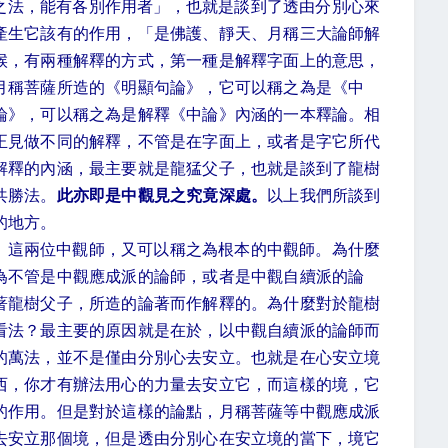
之法，能有各別作用者」，也就是談到了透由分別心來
產生它該有的作用，「是佛護、靜天、月稱三大論師解
候，有兩種解釋的方式，第一種是解釋字面上的意思，
月稱菩薩所造的《明顯句論》，它可以稱之為是《中
論》，可以稱之為是解釋《中論》內涵的一本釋論。相
正見做不同的解釋，不管是在字面上，或者是字它所代
解釋的內涵，最主要就是龍猛父子，也就是談到了龍樹
共勝法。
此亦即是中觀見之究竟深處。
以上我們所談到
的地方。
，這兩位中觀師，又可以稱之為根本的中觀師。為什麼
為不管是中觀應成派的論師，或者是中觀自續派的論
著龍樹父子，所造的論著而作解釋的。為什麼對於龍樹
看法？最主要的原因就是在於，以中觀自續派的論師而
的萬法，並不是僅由分別心去安立。也就是在心安立境
西，你才有辦法用心的力量去安立它，而這樣的境，它
的作用。但是對於這樣的論點，月稱菩薩等中觀應成派
去安立那個境，但是透由分別心在安立境的當下，境它