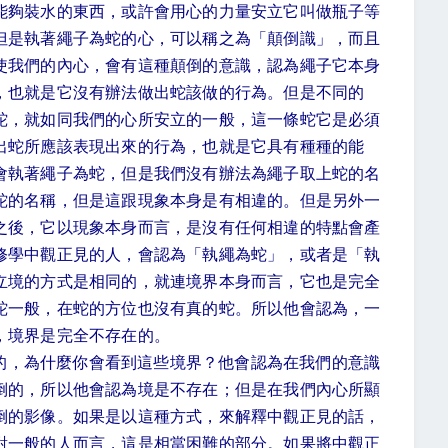
能夠裝水的東西，或許會用心的力量安立它叫做瓶子等
但是執著繩子為蛇的心，可以稱之為「顛倒識」，而且
使我們的內心，會有這種顛倒的意識，認為繩子它本身
，也就是它沒有辦法做出蛇該做的行為。但是不同的
蛇，就如同我們的心所安立的一般，這一條蛇它是必須
出蛇所應該表現出來的行為，也就是它具有種種的能
會執著繩子為蛇，但是我們沒有辦法為繩子取上蛇的名
蛇的名稱，但是這跟現象本身是有相違的。但是另外一
之後，它以現象本身而言，是沒有任何相違的特點會產
修學中觀正見的人，會認為「執繩為蛇」，或者是「執
立境的方式是相同的，就連境界本身而言，它也是完全
蛇一般，在蛇的方位也沒有真的蛇。所以他會認為，一
，境界是完全不存在的。
的，為什麼你會看到這些境界？他會認為在我們的意識
倒的，所以他會認為境是不存在；但是在我們內心所顯
倒的影像。如果是以這種方式，來解釋中觀正見的話，
對一般的人而言，這是相當困難的部分。如果將中觀正