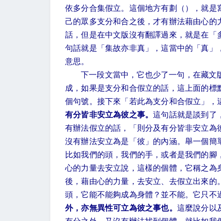
依多分合集假立。這個地方有劃（），就是
己的眾多支分和合之後，才有辦法藉由心的
話，但是在中文版沒有翻譯過來，就是在「
句話就是「集故亦非真」，這當中的「真」
意思。
下一段文當中，它也少了一句，在藏文
成，如果是支分和合假立的話，這上面的標
個句號。接下來「若此為支分和合假立」，
有分皆非安立為彼之事。
這句話就是談到了
有辦法假立的話，「則分及有分皆非安立為
沒有辦法安立為是「彼」的內涵。舉一個簡
比如我們的頭，我們的手，或者是我們的腳
心的力量去安立說，這樣的個體，它稱之為
後，藉由心的力量，去安立、去假立出來的
頭，它能不能夠成為身體？並不能。它只不
外，亦無異性可立為彼之事也。
這麼說分以