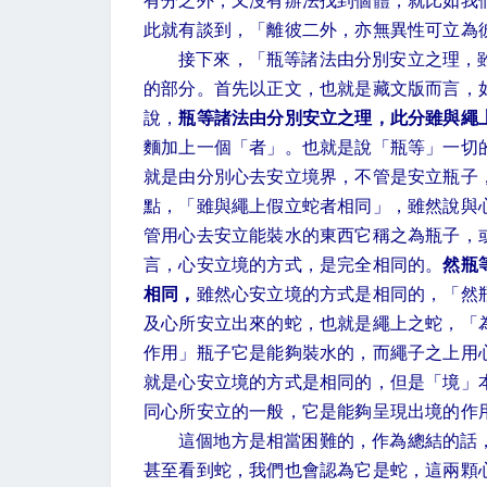
有分之外，又沒有辦法找到個體，就比如我
此就有談到，「離彼二外，亦無異性可立為
接下來，「瓶等諸法由分別安立之理，
的部分。首先以正文，也就是藏文版而言，
說，
瓶等諸法由分別安立之理，此分雖與繩
麵加上一個「者」。也就是說「瓶等」一切
就是由分別心去安立境界，不管是安立瓶子
點，「雖與繩上假立蛇者相同」，雖然說與
管用心去安立能裝水的東西它稱之為瓶子，
言，心安立境的方式，是完全相同的。
然瓶
相同，
雖然心安立境的方式是相同的，「然
及心所安立出來的蛇，也就是繩上之蛇，「
作用」瓶子它是能夠裝水的，而繩子之上用
就是心安立境的方式是相同的，但是「境」
同心所安立的一般，它是能夠呈現出境的作
這個地方是相當困難的，作為總結的話
甚至看到蛇，我們也會認為它是蛇，這兩顆