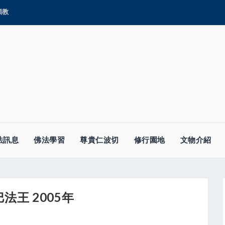
顯教
法訊息
佛法學習
尊貴仁波切
修行園地
文物介紹
王 2005年