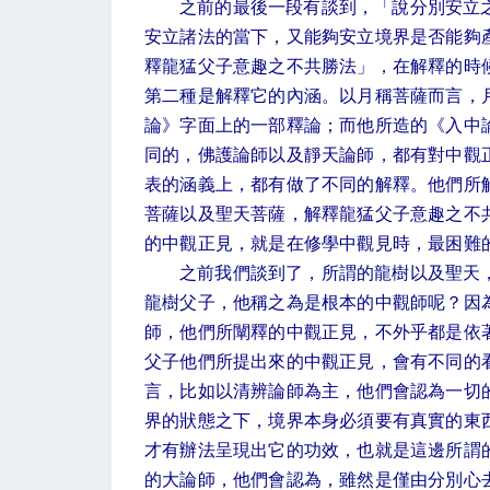
之前的最後一段有談到，「說分別安立
安立諸法的當下，又能夠安立境界是否能夠
釋龍猛父子意趣之不共勝法」，在解釋的時
第二種是解釋它的內涵。以月稱菩薩而言，
論》字面上的一部釋論；而他所造的《入中
同的，佛護論師以及靜天論師，都有對中觀
表的涵義上，都有做了不同的解釋。他們所
菩薩以及聖天菩薩，解釋龍猛父子意趣之不
的中觀正見，就是在修學中觀見時，最困難
之前我們談到了，所謂的龍樹以及聖天
龍樹父子，他稱之為是根本的中觀師呢？因
師，他們所闡釋的中觀正見，不外乎都是依
父子他們所提出來的中觀正見，會有不同的
言，比如以清辨論師為主，他們會認為一切
界的狀態之下，境界本身必須要有真實的東
才有辦法呈現出它的功效，也就是這邊所謂
的大論師，他們會認為，雖然是僅由分別心