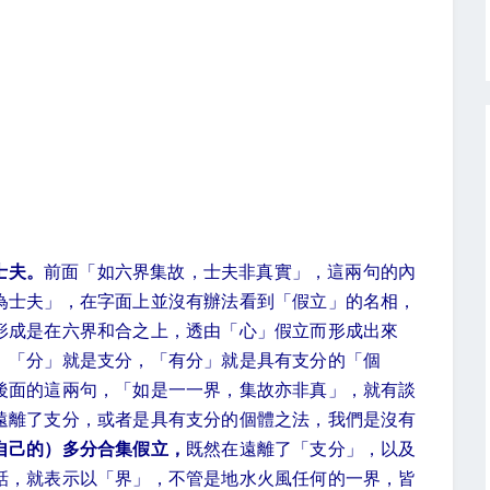
士夫。
前面「如六界集故，士夫非真實」，這兩句的內
為士夫」，在字面上並沒有辦法看到「假立」的名相，
形成是在六界和合之上，透由「心」假立而形成出來
。
「分」就是支分，「有分」就是具有支分的「個
後面的這兩句，「如是一一界，集故亦非真」，就有談
遠離了支分，或者是具有支分的個體之法，我們是沒有
自己的）多分合集假立，
既然在遠離了「支分」，以及
話，就表示以「界」，不管是地水火風任何的一界，皆