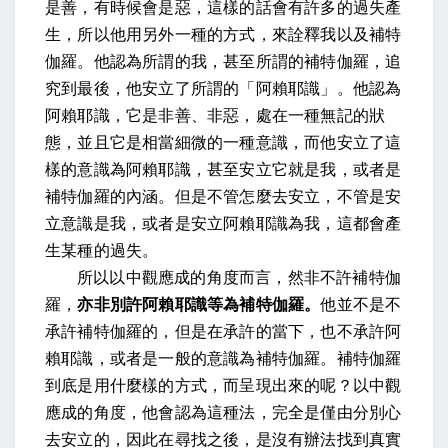
是善，有時候會是惡，這樣的話會有許多的過失產
生，所以他用另外一種的方式，來詮釋我以及補特
伽羅。他認為所謂的我，甚至所謂的補特伽羅，追
究到最後，他安立了所謂的「阿賴耶識」。他認為
阿賴耶識，它是非善、非惡，處在一種無記的狀
態，並且它是相當細微的一種意識，而他安立了這
樣的意識為阿賴耶識，甚至安立它就是我，或者是
補特伽羅的內涵。但是不管怎麼去安立，不管是安
立意識是我，或者是安立阿賴耶識為我，這都會產
生某種的過失。
所以以中觀應成的角度而言，然非不許補特伽
羅，
亦非別許阿賴耶識等為補特伽羅。
他並不是不
承許補特伽羅的，但是在承許的當下，也不承許阿
賴耶識，或者是一般的意識為補特伽羅。補特伽羅
到底是用什麼樣的方式，而呈現出來的呢？以中觀
應成的角度，他會認為這種法，完全是僅由分別心
去安立的，因此在尋找之後，是沒有辦法找到真實