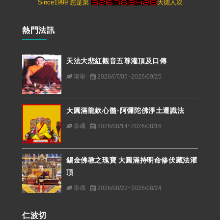
Since1999 您是第
大德人次
熱門法訊
天法大悲紅觀音五尊灌頂及口傳
噶舉
2026/07/05~2026/09/25
大圓滿龍欽心髓-阿彌陀佛淨土遷識法
寧瑪
2026/08/14~2026/08/16
錫金佛教之瑰寶 大圓滿持明命修伏藏法灌
頂
寧瑪
2026/08/22~2026/08/24
仁波切