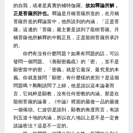
的自我，或者是真實的補特伽羅。
故如釋論所解，
正是菩薩所許也。
釋論是月稱菩薩所造的，在月稱
菩薩所造的釋論當中，他所談到的內涵，「正是菩
薩」這邊的「菩薩」最主要是談到了龍樹菩薩。月
稱菩薩他所解釋的中觀正見，正是龍樹菩薩所承許
的。
你們有沒有什麼問題？如果有問題的話，可以
發問一個問題。《善顯密義疏》的「密」，並不是
顯密當中的密，「密義」就是它最深、最究竟的本
義。你就直接問「顯密」有什麼樣的差別？是這個
問題嗎？剛剛請問了上師，他是說以這本論著而
言，它純粹是顯教，沒有任何密教的內涵。那是在
龍樹菩薩的論著，《中論》裡面的最後一品的最後
一個偈頌。仁波切是談到，顯教的角度而言，有談
到五道十地的內涵，所以在八地以上是不是一定會
談論密法？這是不一定的。