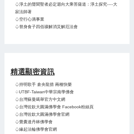
♤淨土的聲聞聖者必定迴向大乘菩薩道：淨土探究----大
寂法師著
♤空行心滴事業
♤替身食子四佰禳解消災解厄法會
精選顯密資訊
♤持明歌手 倉央龍措 兩種快樂
♤UTBF-Taiwan中華宗南學佛會
♤台灣蘇曼噶舉官方中文網
♤台灣佐欽大圓滿佛學會 Facebook粉絲頁
♤台灣佐欽大圓滿佛學會官網
♤覺囊達丹林佛學會
♤緣起法輪佛學會官網