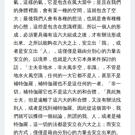
氣，這樣的氣，它是包含在風大當中；並且在我們
的身體裡面，會有某一種的空間，這就包含了空
大；最後我們人會有各種的想法，也就是會有種種
的心態，這些是包含在意識裡面。所以一個人的形
成，必須要具備有這六大組成之後，才有辦法形成
出來。之所以能夠在六大之上，安立出「我」，或
者是安立出「人」，這僅僅是藉由分別心的力量去
安立的。以境界，也就是六大它本身來作探討的
話，「士夫非地水，非火風非空，非識」，不管是
地水火風空識，任何的一大它都不是人，甚至不是
補特伽羅，補特伽羅也不是這任何的一者。「非一
切」補特伽羅它也不是這六大的和合體，「異此無
士夫」但是遠離了這六大的和合體，又沒有辦法找
到人，或者是找到補特伽羅。因此從這個當中，我
們就可以獲得一個結論，所謂的我、人，或者是補
特伽羅，這一切的法都是安立在六大之上；而安立
的方式，僅僅是藉由分別心的力量去安立出來的。