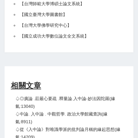
【
台灣師範大學博碩士論文系統
】
【
國立臺灣大學圖書館
】
【
台灣大學佛學研究中心
】
【
國立成功大學數位論文全文系統
】
相關文章
♤◎廣論 .莊嚴心要疏 .釋量論.入中論-妙法因陀羅(緣
氣:13040)
♤中論. 入中論 . 中觀哲學. 政治大學館藏查詢(緣
氣:8911)
♤從《入中論》對唯識學派的批判論月稱的緣起思想(緣
氣:14209)