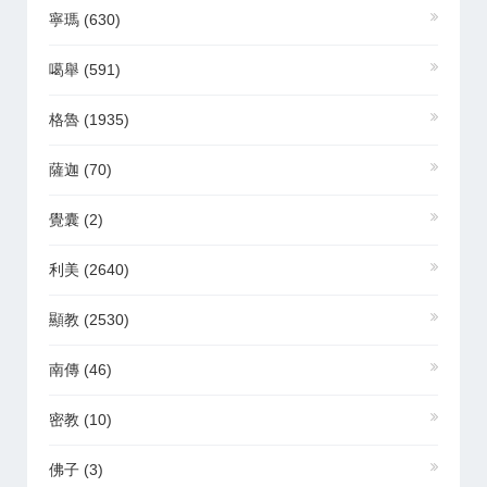
寧瑪
(630)
噶舉
(591)
格魯
(1935)
薩迦
(70)
覺囊
(2)
利美
(2640)
顯教
(2530)
南傳
(46)
密教
(10)
佛子
(3)