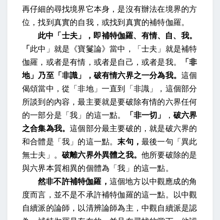
再仔細的尋找境界它本身，是沒有辦法在境界的方
位，找到真實的自我，或找到真實的補特伽羅。
此中「士夫」，即補特伽羅、有情、自、我。
「
此中」就是《寶鬘論》當中，「士夫」就是補特
伽羅，或者是有情，或者是自己，或者是我。
「非
地」乃至「非識」，破有情六界之一分為我。
這個
偈頌當中，從「非地」一直到「非識」，這個部分
所談到的內容，最主要就是要破除有情的六界任何
的一部分是「我」的這一點。
「非一切」
，
破六界
之合集為我。
這個部分最主要破的，就是破六界的
和合體是「我」的這一點。
末句，
最後一句「異此
無士夫」。
破離六界外異體之我。
他所要破除的是
與六界本質相異的個體為「我」的這一點。
然非不許補特伽羅，
這個地方以中觀應成的角
度而言，並不是不承許補特伽羅的這一點。以中觀
自續派的論師，以清辨論師為主，中觀自續派是認