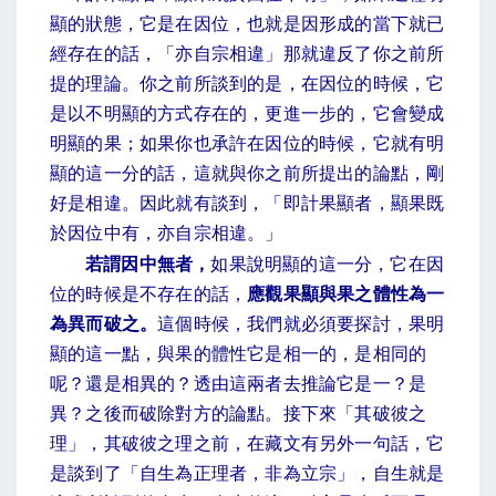
顯的狀態，它是在因位，也就是因形成的當下就已
經存在的話，「亦自宗相違」那就違反了你之前所
提的理論。你之前所談到的是，在因位的時候，它
是以不明顯的方式存在的，更進一步的，它會變成
明顯的果；如果你也承許在因位的時候，它就有明
顯的這一分的話，這就與你之前所提出的論點，剛
好是相違。因此就有談到，「即計果顯者，顯果既
於因位中有，亦自宗相違。」
若謂因中無者，
如果說明顯的這一分，它在因
位的時候是不存在的話，
應觀果顯與果之體性為一
為異而破之。
這個時候，我們就必須要探討，果明
顯的這一點，與果的體性它是相一的，是相同的
呢？還是相異的？透由這兩者去推論它是一？是
異？之後而破除對方的論點。接下來「其破彼之
理」，其破彼之理之前，在藏文有另外一句話，它
是談到了「自生為正理者，非為立宗」，自生就是