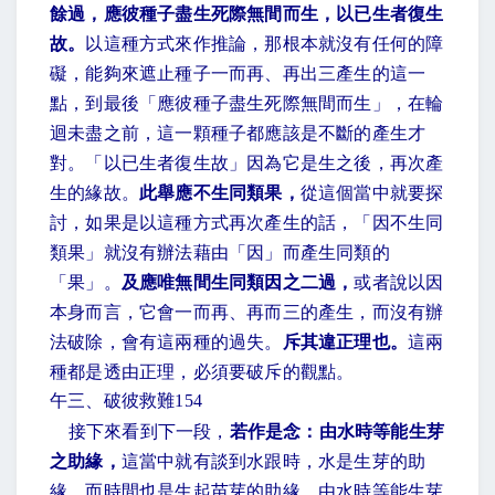
餘過，應彼種子盡生死際無間而生，以已生者復生
故。
以這種方式來作推論，那根本就沒有任何的障
礙，能夠來遮止種子一而再、再出三產生的這一
點，到最後「應彼種子盡生死際無間而生」，在輪
迴未盡之前，這一顆種子都應該是不斷的產生才
對。「以已生者復生故」因為它是生之後，再次產
生的緣故。
此舉應不生同類果，
從這個當中就要探
討，如果是以這種方式再次產生的話，「因不生同
類果」就沒有辦法藉由「因」而產生同類的
「果」。
及應唯無間生同類因之二過，
或者說以因
本身而言，它會一而再、再而三的產生，而沒有辦
法破除，會有這兩種的過失。
斥其違正理也。
這兩
種都是透由正理，必須要破斥的觀點。
午三、破彼救難
154
接下來看到下一段，
若作是念：由水時等能生芽
之助緣，
這當中就有談到水跟時，水是生芽的助
緣，而時間也是生起苗芽的助緣。由水時等能生芽