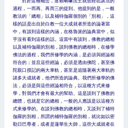
對於這種概念，達賴喇嘛法王就曾經在講法的
過程，一而再、再而三的提到。他提到的是，一般
教法的「總相」以及補特伽羅個別的「別相」，這
樣的話是出自於白教一位大成就者所造的論著當
中，有談到這樣的內涵，在格魯派的論典當中，似
乎沒有看到這樣的話。這當中有談到，佛教的總相
以及補特伽羅的別相，談到佛教的總相時，在修學
佛法的過程，我們所修學的內涵，是必須與經論相
符合的；並且這些經論，必須是透由佛陀，甚至佛
陀親口授記的兩大車軌，甚至是追隨著兩大車軌的
諸多大成就者，他們所造的論典。我們所修學的佛
法，必須是與這些經論相符合，以這種方式來修
學，對我們才會有最大的幫助。這是談到了佛教的
總體，也就是它的總相，一般的人應該是以這種方
式來修學的。在談到佛教的總相時，又談到了補特
伽羅的別相，所謂的補特伽羅的別相，就比如以密
勒日巴尊者，或者是蓮華生大師，這些大成就者在