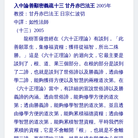
入中論善顯密義疏十三 甘丹赤巴法王
2005
年
教授：甘丹赤巴法王 日宗仁波切
中譯：如性法師
（十三）
2005
龍樹菩薩曾經在《六十正理論》有談到，「此
善願眾生，集修福資糧；獲得從福智，所出二殊
勝。」這是《六十正理論》的迴向文，它最主要是
談到了，根、道、果三個部分。在根的部分是談到
了二諦，也就是談到了世俗諦以及勝義諦，透由修
學二諦，能夠獲得方便以及智慧的兩種道次第。在
《六十正理論》當中，有詳細的宣說世俗諦以及勝
義諦的內涵。透由世俗諦，能夠修學方便的道次
第；透由勝義諦，能夠修學智慧的道次第。並且透
由修學方便的道次第，能夠累積福德資糧；透由修
學智慧的道次第，能夠累積智慧資糧。平時我們所
累積的資糧，它是不會離開「根」，也就是不會離