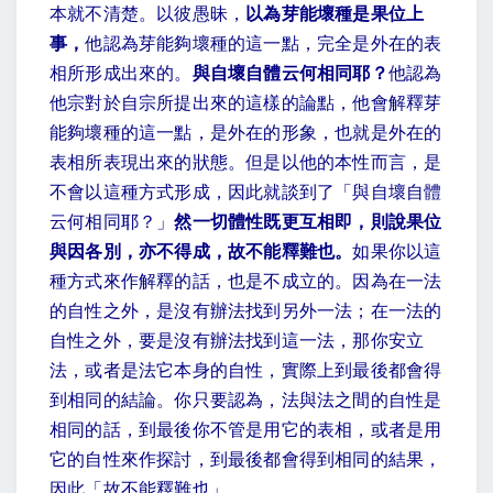
本就不清楚。以彼愚昧，
以為芽能壞種是果位上
事，
他認為芽能夠壞種的這一點，完全是外在的表
相所形成出來的。
與自壞自體云何相同耶？
他認為
他宗對於自宗所提出來的這樣的論點，他會解釋芽
能夠壞種的這一點，是外在的形象，也就是外在的
表相所表現出來的狀態。但是以他的本性而言，是
不會以這種方式形成，因此就談到了「與自壞自體
云何相同耶？」
然一切體性既更互相即，則說果位
與因各別，亦不得成，故不能釋難也。
如果你以這
種方式來作解釋的話，也是不成立的。因為在一法
的自性之外，是沒有辦法找到另外一法；在一法的
自性之外，要是沒有辦法找到這一法，那你安立
法，或者是法它本身的自性，實際上到最後都會得
到相同的結論。你只要認為，法與法之間的自性是
相同的話，到最後你不管是用它的表相，或者是用
它的自性來作探討，到最後都會得到相同的結果，
因此「故不能釋難也」。