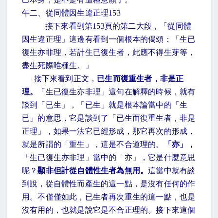
午二、從同體因生違正理
153
接下來看到第
153
頁的第二大段，「從同體
因生違正理」這邊有看到一個根本的偈頌：「生已
復生亦非理，若計生已復生者，此應不得生芽等，
盡生死際唯種生。」
接下來看到正文，
已生而復重生者，非是正
理。
「生已復生亦非理」這句在解釋的時候，就有
談到「已生」，「已生」就是根本論當中的「生
已」的意思，它是談到了「已生而復重生者，非是
正理」，如果一法它已經形成，那它再次的形成，
就是所謂的「重生」，這是不合道理的。
「亦」，
「生已復生亦非理」當中的「亦」，它是什麼意思
呢？
顯非但計從自體性生者為無用。
這當中就有談
到說，從自體性而產生的這一點，是沒有任何的作
用。不僅僅如此，已生者再次重生的這一點，也是
沒有用的，也就是說它是不合正理的。接下來這個