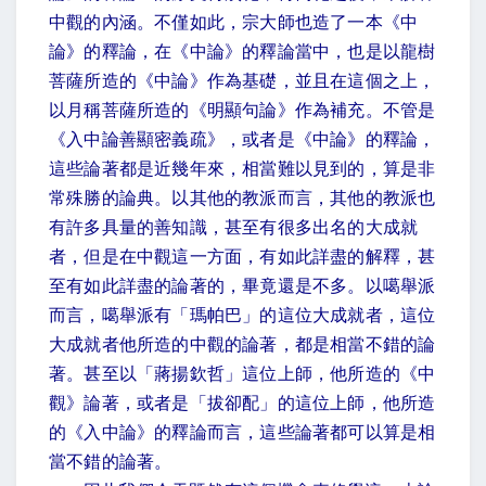
中觀的內涵。不僅如此，宗大師也造了一本《中
論》的釋論，在《中論》的釋論當中，也是以龍樹
菩薩所造的《中論》作為基礎，並且在這個之上，
以月稱菩薩所造的《明顯句論》作為補充。不管是
《入中論善顯密義疏》，或者是《中論》的釋論，
這些論著都是近幾年來，相當難以見到的，算是非
常殊勝的論典。以其他的教派而言，其他的教派也
有許多具量的善知識，甚至有很多出名的大成就
者，但是在中觀這一方面，有如此詳盡的解釋，甚
至有如此詳盡的論著的，畢竟還是不多。以噶舉派
而言，噶舉派有「瑪帕巴」的這位大成就者，這位
大成就者他所造的中觀的論著，都是相當不錯的論
著。甚至以「蔣揚欽哲」這位上師，他所造的《中
觀》論著，或者是「拔卻配」的這位上師，他所造
的《入中論》的釋論而言，這些論著都可以算是相
當不錯的論著。