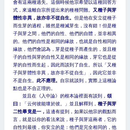
會有這兩種過失。這個時候他宗希望以這種回答方
式，來遠離自宗所提出來的種種問難。
又種子與芽
體性非異，故亦非不從自生。
但是他在安立從種子
而生芽的過程，雖然是種滅芽生，沒有錯！但是種
子與芽之間，他們的自性、他們的自體，並非相異
的。他們的自性是相同的緣故，也就是自性相同的
緣故，他們會認為，芽是從種子而產生的，並且種
子的自性與芽的自性又是相同的緣故，芽它也是從
芽的自性而生起，因此而談到了自生。所以「又種
子與芽體性非異，故亦非不從自生」，因此它並非
不是自生。
此不應理。
自宗就談到，實際上這種論
點也是不合正理的。
並且在《入中論》的根本論裡面有談到，
頌
曰：
「云何彼能壞於彼。」並且解釋到，
種子與芽
二性畢竟是一，
這邊有提到，如果以他宗的觀點而
言，就是以你的看法來說，種子與芽這兩者，它的
自性到最後，你安立的是：他們是完全相同的，他