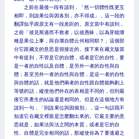
之前在最後一段有談到，「然一切體性既更互
相即，則說果位與因各別，亦不得成」，這一段的
翻譯似乎跟原文有一段差距的。原文當中有談到，
之前「彼見斯過而不救者，以彼愚昧，以為芽能壞
種是果位上事，與自壞自體云何相同耶？」這個部
分它跟藏文的意思是很接近的。接下來在藏文版當
中有提到，不管是它的自體，或者是它的自性，要
是一者的自性以及自體，是另外一者的自性與自
體；甚至另外一者的自性與自體，是這一者的自性
與自體的話，就是他們兩者的自性跟自體能夠劃上
等號的話，縱使他們外在的表相是不同的，但到最
後它所產生的結論還是相同的。但是在這個地方有
談到一句，「則說果位與因個別」，這一句話我不
知道它在藏文裡面是怎麼翻出來的。它最主要的意
思就是，如果法與法之間的本質，或者是它的自
性、自體是完全相同的話，那縱使你為了要逃避之