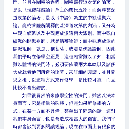
門。並且在闡釋的過程，闡釋廣行道次第的論著，
是以《現觀莊嚴論》為主的慈氏五論；而解釋甚深
道次第的論著，是以《中論》為主的中觀理聚六
論。龍樹菩薩所闡釋的甚深道次第的內涵，又分為
中觀自續派以及中觀應成派這兩大派別。而中觀自
續派的開派袓師，就是清辨論師；而中觀應成派的
開派袓師，就是月稱菩薩，或者是佛護論師。因此
我們平時在修學空正見，這種相當難以了知，相當
難以體悟的法門時，必須要依著兩大車軌以及諸多
大成就者他們所造的論著，來詳細的閱讀，並且聞
思之後，以這種方式來作修學，是比較可靠，而且
比較不會出錯的。
如果很冒然的來修學空性的法門，雖然以法本
身而言，它是相當的殊勝，但是如果所修學的方
式，在某一方面不具備，甚至出了問題的話，這對
我們本身而言，也是會造成相當大的傷害。我們平
時都會談到要多閱讀經論，現在在市面上有很多的