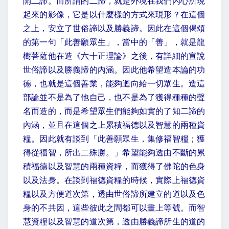
開二諦。而所謂的二諦，就是外境在我們內心所現
起來的影像，它是以什麼樣的方式來現形？在這個
之上，安立了世俗諦以及勝義諦。因此在這個偈頌
的第一句「此善願眾生」，當中的「善」，就是龍
樹菩薩他在造《六十正理論》之後，有詳細的宣說
世俗諦以及勝義諦的內涵。因此他希望造本論的功
德，也就是這個善業，能夠迴向給一切眾生。造這
部論並不是為了他自己，也不是為了獲得種種的聲
名而造的，而是希望眾生們能夠如實的了知二諦的
內涵，並且在這個之上累積福德以及智慧的兩種資
糧。因此就有談到「此善願眾生，集修福智糧；獲
得從福智，所出二殊勝。」希望能夠透由不斷的累
積福德以及智慧的兩種資糧，而獲得了佛陀的色身
以及法身。在談到福德資糧的時候，實際上福德資
糧以及方便道次第，透由世俗諦所建立的道以及色
身的不共因，這些彼此之間都可以畫上等號。而智
慧資糧以及智慧的道次第，透由勝義諦所生的道的