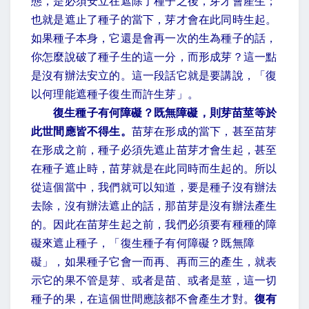
態，是必須安立在遮除了種子之後，芽才會產生；
也就是遮止了種子的當下，芽才會在此同時生起。
如果種子本身，它還是會再一次的生為種子的話，
你怎麼說破了種子生的這一分，而形成芽？這一點
是沒有辦法安立的。這一段話它就是要講說，「復
以何理能遮種子復生而許生芽」。
復生種子有何障礙？既無障礙，則芽苗莖等於
此世間應皆不得生。
苗芽在形成的當下，甚至苗芽
在形成之前，種子必須先遮止苗芽才會生起，甚至
在種子遮止時，苗芽就是在此同時而生起的。所以
從這個當中，我們就可以知道，要是種子沒有辦法
去除，沒有辦法遮止的話，那苗芽是沒有辦法產生
的。因此在苗芽生起之前，我們必須要有種種的障
礙來遮止種子，「復生種子有何障礙？既無障
礙」，如果種子它會一而再、再而三的產生，就表
示它的果不管是芽、或者是苗、或者是莖，這一切
種子的果，在這個世間應該都不會產生才對。
復有