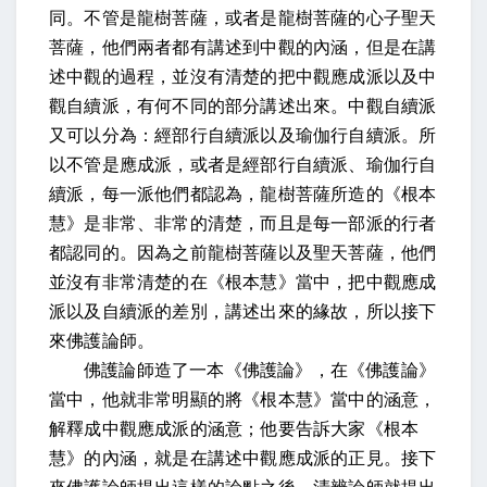
同。不管是龍樹菩薩，或者是龍樹菩薩的心子聖天
菩薩，他們兩者都有講述到中觀的內涵，但是在講
述中觀的過程，並沒有清楚的把中觀應成派以及中
觀自續派，有何不同的部分講述出來。中觀自續派
又可以分為：經部行自續派以及瑜伽行自續派。所
以不管是應成派，或者是經部行自續派、瑜伽行自
續派，每一派他們都認為，龍樹菩薩所造的《根本
慧》是非常、非常的清楚，而且是每一部派的行者
都認同的。因為之前龍樹菩薩以及聖天菩薩，他們
並沒有非常清楚的在《根本慧》當中，把中觀應成
派以及自續派的差別，講述出來的緣故，所以接下
來佛護論師。
佛護論師造了一本《佛護論》，在《佛護論》
當中，他就非常明顯的將《根本慧》當中的涵意，
解釋成中觀應成派的涵意；他要告訴大家《根本
慧》的內涵，就是在講述中觀應成派的正見。接下