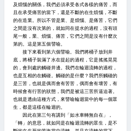
及煩惱的關係，我們必須承受各式各樣的痛苦，而
且在承受痛苦的當下，還是不斷的在生煩惱，不斷
的在造業。所以不管是業、是煩惱、是痛苦，它們
之間是沒有次第的，就如同在提水的過程，沒有頭
尾一般，業、煩惱、痛苦，它們之間是沒有什麼次
第的。這是第五個譬喻。
接下來看到第六個譬喻。我們將桶子放到井
底，將桶子裝滿了水在提起的過程，它是搖搖晃晃
的，會到處的觸碰井邊。我們在輪迴流轉的過程，
也是互相的在觸碰。觸碰的是什麼？我們所觸碰的
是三苦，也就是偶而會有苦苦，偶而會有壞苦，有
時候會有行苦的狀態，我們是被這三苦所逼迫著。
也就是透由這種方式，來譬喻輪迴當中的每一個眾
生，都是這樣在輪迴的。
因此在第三句有講到「如水車轉無自在」，
「轉」的意思，就如同是在輪迴流轉的眾生，是不
斷的在生死的苦海當中流轉，並且在流轉的當下，