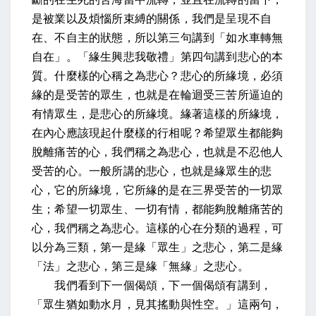
是被業以及煩惱所束縛的關係，我們是呈現不自
在、不自主的狀態，所以第三句講到「如水車轉無
自在」。「緣生興悲我敬禮」第四句講到悲心的本
質。什麼樣的心稱之為悲心？悲心的所緣境，必須
緣的是受苦的眾生，也就是在輪迴受三苦所逼迫的
有情眾生，是悲心的所緣境。緣著這樣的所緣境，
在內心應該現起什麼樣的行相呢？希望眾生都能夠
脫離痛苦的心，我們稱之為悲心，也就是不忍他人
受苦的心。一般所講的悲心，也就是緣眾生的悲
心，它的所緣境，它所緣的是在三界受苦的一切眾
生；希望一切眾生、一切有情，都能夠脫離痛苦的
心，我們稱之為悲心。這樣的心在分類的過程，可
以分為三類，第一是緣「眾生」之悲心，第二是緣
「法」之悲心，第三是緣「無緣」之悲心。
我們看到下一個偈頌，下一個偈頌有講到，
「眾生猶如動水月，見其搖動與性空。」這兩句，