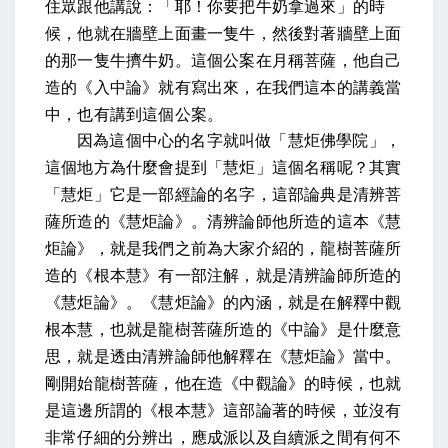
住眾跟他講說：「耶！你要把牛奶拿過來」的時
候，他就在牆壁上面畫一隻牛，然後對著牆壁上面
的那一隻牛擠牛奶。這個公案在月稱菩薩，他自己
造的《入中論》就有寫出來，在我們這本的講義當
中，也有講到這個公案。
因為這個中心的名字就叫做「慧炬佛學院」，
這個地方為什麼會提到「慧炬」這個名稱呢？其實
「慧炬」它是一部經論的名字，這部論典是清辨菩
薩所造的《慧炬論》。清辨論師他所造的這本《慧
炬論》，就是我們之前為大家介紹的，龍樹菩薩所
造的《根本慧》有一部注解，就是清辨論師所造的
《慧炬論》。《慧炬論》的內涵，就是在解釋中觀
根本慧，也就是龍樹菩薩所造的《中論》是什麼意
思，就是透由清辨論師他解釋在《慧炬論》當中。
剛開始龍樹菩薩，他在造《中觀論》的時候，也就
是這邊所謂的《根本慧》這部論著的時候，並沒有
非常仔細的分辨出，應成派以及自續派之間有何不