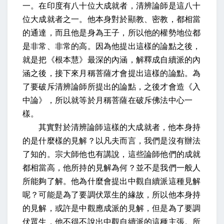
一。在印度有八十位大成就者，清辨論師是這八十
位大成就者之一。他本身對於顯教、密教，都相當
的通達，而且他是身為王子，所以他的權勢地位都
是非常、非常的高。因為他提出這樣的論點之後，
就是把《根本慧》最深的內涵，解釋成自續派的內
涵之後，接下來月稱菩薩才會提出這樣的論點。為
了要破斥清辨論師所提出的論點，之後才會造《入
中論》，所以就等於月稱菩薩在破斥佛法中心一
樣。
其實對於清辨論師這樣的大成就者，他本身持
的是什麼樣的見解？以凡夫而言，我們是沒有辦法
了知的。宗大師他也有講說，這些論師他們的成就
都相當高，他所持的見解為何？並不是我們一般人
所能夠了解。他為什麼會提出中觀自續派這種見解
呢？可能是為了要調伏眾生的緣故，所以他本身持
的見解，或許是中觀應成派的見解，但是為了要調
伏眾生，他不得不說出中觀自續派的這種主張。所