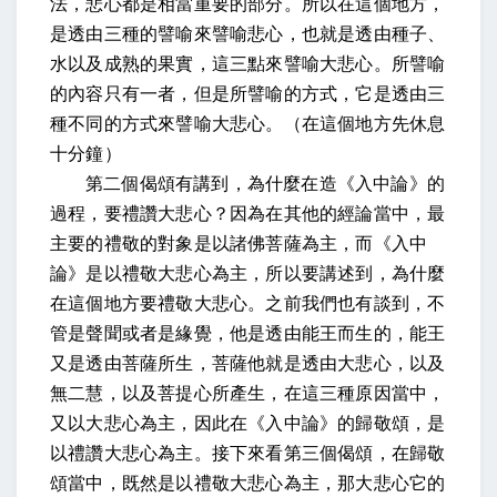
法，悲心都是相當重要的部分。所以在這個地方，
是透由三種的譬喻來譬喻悲心，也就是透由種子、
水以及成熟的果實，這三點來譬喻大悲心。所譬喻
的內容只有一者，但是所譬喻的方式，它是透由三
種不同的方式來譬喻大悲心。（在這個地方先休息
十分鐘）
第二個偈頌有講到，為什麼在造《入中論》的
過程，要禮讚大悲心？因為在其他的經論當中，最
主要的禮敬的對象是以諸佛菩薩為主，而《入中
論》是以禮敬大悲心為主，所以要講述到，為什麼
在這個地方要禮敬大悲心。之前我們也有談到，不
管是聲聞或者是緣覺，他是透由能王而生的，能王
又是透由菩薩所生，菩薩他就是透由大悲心，以及
無二慧，以及菩提心所產生，在這三種原因當中，
又以大悲心為主，因此在《入中論》的歸敬頌，是
以禮讚大悲心為主。接下來看第三個偈頌，在歸敬
頌當中，既然是以禮敬大悲心為主，那大悲心它的