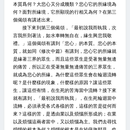
本質爲何？大悲心又分成幾類？悲心它的所緣境為
何？面對所緣境，它所顯現的行相又為何？在第三
個偈頌有講述出來。
接下來到第三個偈頌，「最初說我而執我，次
言我所則著法，如水車轉無自在，緣生興悲我敬
禮。」這個偈頌有講到「悲心」的本質。悲心的本
質，就如同《修次中篇》有講到，悲心它的所緣就
是緣著三界的眾生，而且這些眾生是受著無量無邊
的痛苦，所以正在受著無量無邊痛苦的三界眾生，
就成為悲心的所緣。為什麼這些眾生會在輪迴流轉
呢？是什麼樣的現象，什麼樣的原因？讓這些眾
生，讓這些有情，在生死的苦海當中流轉？接下來
就有講到，「最初說我而執我」，在生死輪迴當中
流轉，必須承受各式各樣的苦，這樣的苦是從何而
來？這樣的苦，是透由業以及煩惱所形成的；在業
以及煩惱這兩者當中，又以煩惱為主。我們去尋找
煩惱的根本為何？煩惱的根本是在於薩迦耶見，也