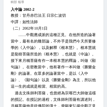
輯部 報導
入中論
2002-2
教授：甘丹赤巴法王 日宗仁波切
中譯：如性法師
（二）
2002
年
10
月
1
日
……中觀應成派的這種正見。在他所造的論著
當中，最有名的幾部論，不外乎是我們今天所要修
學的《入中論》，以及解釋《根本慧》。根本慧就
是龍樹菩薩所造的《根本慧》，也就是《中論》。
接下來月稱菩薩有作一本根本慧的釋論，叫做《顯
句論》。在密教當中，他有著作一本叫做《勝樂金
剛》的論著。在眾多的論著當中，是以《入中
論》、《顯句論》以及《勝樂金剛》為主，所以他
這一生的成就是相當、相當的高。
過去文殊師利菩薩，也曾經為宗喀巴大師做這樣
的授記。在授記的過程，文殊師利菩薩有講述到，
月稱菩薩他是從佛陀的淨土，發願來弘揚中觀正見