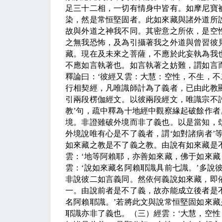
足三十二相，一切有情身中皆有。如摩尼寶
染，然是常恒堅固者。此如來藏與諸外道所
故與外道之神我不同。其密意之所依，是空
之無我恐怖，及為引攝著我之外道與曾習彼
藏。現在及未來之菩薩，不應於此妄執為我
不應如言執著也。如言執著之妨難，謂如言
釋論曰：
‘
彼經又雲：大慧：空性，不生，不
行相契經，凡唯識師計為了義者，已由此教
引兩段楞伽經文。以彼兩段經文，唯識宗不
教
’
句，疏中釋為十地經中觀察緣起破餘作者
境。非證雖破外境而非了義也。以是當知，
外境說唯有心是不了義者，謂
‘
如對諸病者
’
如來藏之教是不了義之教。由說有如來藏是
雲：
‘
地等阿賴耶，亦善如來藏，佛于如來藏
雲：
‘
說如來藏名阿賴耶識具前七識。
’
多說
非說彼二如言義同。然依何義說如來藏，即
一。由說前者是不了義，故亦能成立後者是
名阿賴耶識。
’
若將此文與說常恒堅固如來藏
耶識亦非了義也。（三）經雲：
‘
大慧，空性