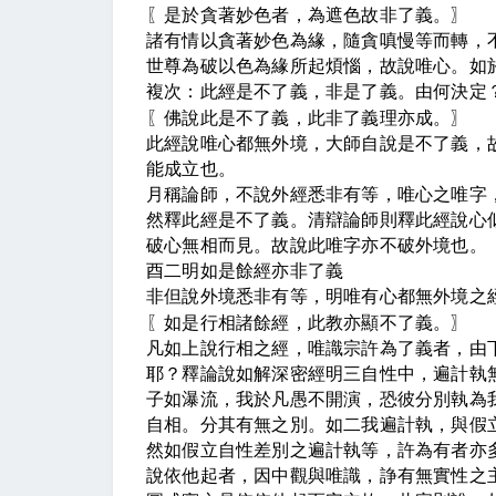
〖
是於貪著妙色者，為遮色故非了義。
〗
諸有情以貪著妙色為緣，隨貪嗔慢等而轉，
世尊為破以色為緣所起煩惱，故說唯心。如
複次：此經是不了義，非是了義。由何決定
〖
佛說此是不了義，此非了義理亦成。
〗
此經說唯心都無外境，大師自說是不了義，
能成立也。
月稱論師，不說外經悉非有等，唯心之唯字
然釋此經是不了義。清辯論師則釋此經說心
破心無相而見。故說此唯字亦不破外境也。
酉二明如是餘經亦非了義
非但說外境悉非有等，明唯有心都無外境之
〖
如是行相諸餘經，此教亦顯不了義。
〗
凡如上說行相之經，唯識宗許為了義者，由
耶？釋論說如解深密經明三自性中，遍計執
子如瀑流，我於凡愚不開演，恐彼分別執為
自相。分其有無之別。如二我遍計執，與假
然如假立自性差別之遍計執等，許為有者亦
說依他起者，因中觀與唯識，諍有無實性之