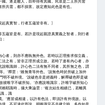
一國。逐走敵人，自即得有其國。民眾是二王所共需
者所共需，都不損害。故定應知此色是有也。
現起真實智，行者五蘊皆非有。
〗
等五蘊皆是有。若許是現起親證真實義之智者，則行者
曰：
內心者，則亦不應執無外色。若時以正理推求假立義，
二法之有，皆非正理所成立故。若時了達有內心者，亦
此說唯識師，許心色二法有無不同者，其所無之色，謂
等。
’
釋雲：
‘
雖無青等外色。
’
說無色時於所破上加外
門明不破外境。
’
說破色非是經義時，解釋破色即是破
故彼唯字不破所知。
’
亦應說唯識宗，許唯字破所知心
阿賴耶識時，攝大乘論雲：
‘
複次結生相續已，若離異
熟識，識
成。
’
應皆成相違，以許有色法，即須許有外境故。以
外境。不可違此而說。明唯識宗不共建立時，多作如是