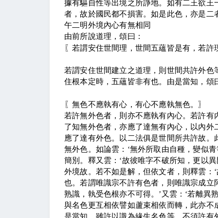
據有驅自性等出境之所諍地。如有二王欲王
者，故於國民都不損害。如是此色，亦是二
午二明外境內心有無相同
由前所說道理，頌曰：
〖
若謂安住世間理，世間五蘊皆是有，若許
若謂安住世間建立之道理，則世間共許外色
住根本定時，五蘊皆非有也。由是當知，頌
〖
無色不應執有心，有心不應執無色。
〗
若許無外色者，則亦不應執有內心。若許有
了知無外色者，亦應了達無有內心，以內外
應了達有外色。以二法俱是世間所共許故。
無外色。如論雲：
‘
無外所取由自種，變似青
簡別。釋又雲：
‘
故彼唯字不破所知，更以異
外境故。若不如是解，但依文者，則釋雲：
‘
也。若謂唯識宗不許有色者，則唯識宗成立
熟識，執受色根亦不可得。
’
又雲：
‘
若離異
與名色更互相依譬如蘆束相依而轉，此亦不
是當知，雖許以識為緣生名色等，不須許有