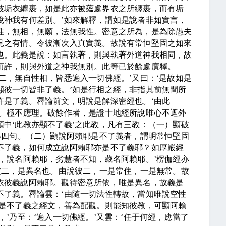
被垢衣纏裹，如是此亦被蘊處界衣之所纏裹，而有垢
說神我有何差別。
’
如來解釋，謂如是說者非如實言，
性，無相，無願，法無我性。密意之所為，是為除愚夫
見之有情。令彼漸次入真實義。故說有常恒堅固之如來
也。此義是說：如言執著，則與執著外道神我相同，故
而許，則與外道之神我無別。此等已於餘處廣釋。
二，無自性相，皆悉遍入一切佛經。
’
又曰：
‘
是故如是
顯彼一切皆非了義。
’
如是行相之經，非指其前無間所
許是了義。釋論前文，明說是解深密經也。
‘
由此
。極不應理。破餘作者，是證十地經所說唯心不遮外
頌中
‘
此教亦顯不了義
’
之此教，凡有三教：（一）顯破
等四句。（二）顯說阿賴耶是不了義者，謂明常恒堅固
不了義，如何成立說阿賴耶亦是不了義耶？如厚嚴經
，說名阿賴耶，劣慧者不知，藏名阿賴耶。
’
楞伽經亦
彼二，是異名也。由說彼二，一是常住，一是無常。故
依彼義說阿賴耶。觀待密意所依，唯是異名，故義是
不了義。釋論雲：
‘
由隨一切法性轉故，當知唯說空性
是不了義之經文，善為配觀。則能知彼教，可顯阿賴
，
’
乃至：
‘
遍入一切佛經。
’
又雲：
‘
任于何經，應當了