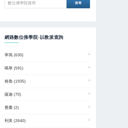
網路數位佛學院-以教派查詢
寧瑪
(630)
噶舉
(591)
格魯
(1935)
薩迦
(70)
覺囊
(2)
利美
(2640)