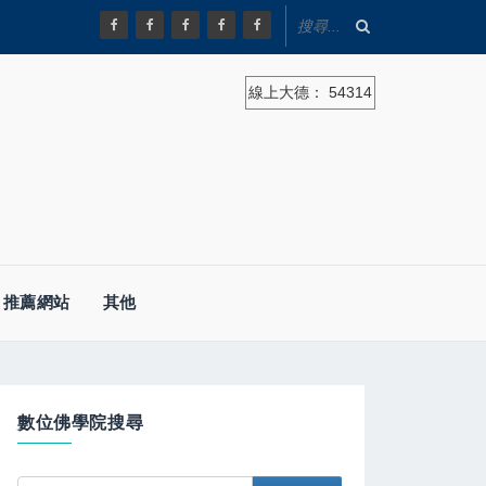
線上大德：
54314
推薦網站
其他
數位佛學院搜尋