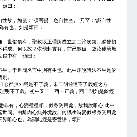
。頌曰：
自性故，如雲：
‘
須菩提，色自性空。
’
乃至：
‘
識自性
為有也。如是頌曰：
無，世俗俱有，聖教以正理所成立之二諦次第。縱使如
不得成。何以故？依他起實有，前已數破。故汝徒勞無
世俗中有。頌曰：
不生，于世間名言中則有生也。此中即說諸法不生是依
簡別。
說唯心都無外境是不了義，未二明通達不了義經之方
以理明不了義。初中又二，酉一正義，酉二明如是餘經
悉非有，心變種種相，似身受用處，故我說唯心
’
此中
器世間。由離內心無外境故。內識生時變似根身受用處
三界唯心也。為顯此經是密意語，頌曰：