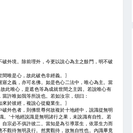
不破外境。除前理外，今更以說心為主之餘門，明不破
世間唯是心，故此破色非經義。
〗
醒寤之義，亦可名佛。如是色心二法中，唯心為主。當
。故此唯心，是遮色等為成就世間之主因。若說唯心有
，當許唯如我等所說也。若如汝宗，頌曰：
如來於彼經，複說心從癡業生。
〗
中破外色者，則佛世尊何故複於十地經中，說識從無明
識。
’
十地經說識是無明諸行之果，未說識有自性。若
。自宗必不俱許彼二。當知是為引導眾生，依眾生力而
應不觀待無明及行。然實觀待，故無自性也。內識畢竟