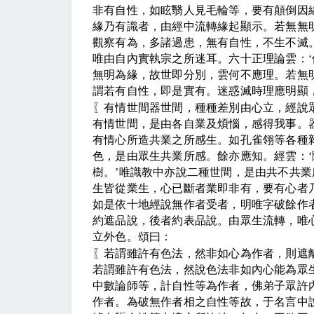
非有自性，如眩翳人見毛輪等，要有顛倒因
緣乃有識者，由經中流轉緣起顯示。若無無
觀察有為，多諸過患，無有自性，不生不滅
唯由自內實執宗之所迷耳。六十正理論雲：
‘
無明為緣，故世即分別，雲何不應理。若無
謂若有自性，即是實有。迷惑滅時理應明顯
〖
有情世間器世間，種種差別由心立，經說
有情世間，是由各自業及煩惱，感得我事。
有情心所造共業之所感生。如孔雀翎等各種
色，是由眾生共業所感。餘亦應知。經雲：
‘
樹。
’
唯識教中亦說二種世間，是由共不共業
生皆從業生，心已斷者業即非有，要有心者
如是依十地經說無作者受者，明唯字破餘作
約遮品說，後者約表品說。由眾生流轉，唯
立外色。頌曰：
〖
若謂雖許有色法，然非如心為作者，則遮
若謂雖許有色法，然說色法非如內心能為眾
中數論師等，計自性等為作者，佛弟子眾許
作者。為破無作者相之自性等故，于名言中