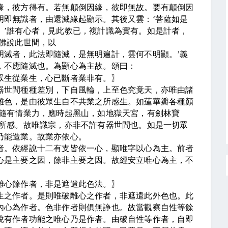
緣，彼方得有。若無顛倒因緣，彼即無故。要有顛倒因
明即無識者，由還滅緣起顯示。其後又雲：
‘
菩薩如是
。
’
誰有心者，見此教已，複計識為實有。如是計者，
佛說此世間，以
明滅者，此法即隨滅，是無明遍計，雲何不明顯。
’
義
，不應隨滅也。為顯心為主故。頌曰：
眾生從業生，心已斷者業非有。
〗
器世間種種差別，下自風輪，上至色究竟天，亦唯由諸
雜色，是由彼眾生自不共業之所感生。如蓮華瓣各種顏
隨有情業力，應時起黑山，如地獄天宮，有劍林寶
所感。故唯識宗，亦非不許有器世間也。如是一切眾
乃能造業。故業亦依心。
者。依經說十二有支皆依一心，顯唯字以心為主。前者
心是主要之因，餘非主要之因。故經安立唯心為主，不
離心餘作者，非是遮遣此色法。
〗
生之作者。是則唯破離心之作者，非遮遣此外色也。此
內心為作者。色非作者則俱無諍也。故當觀察自性等餘
說有作者功能之唯心乃是作者。由破自性等作者，自即