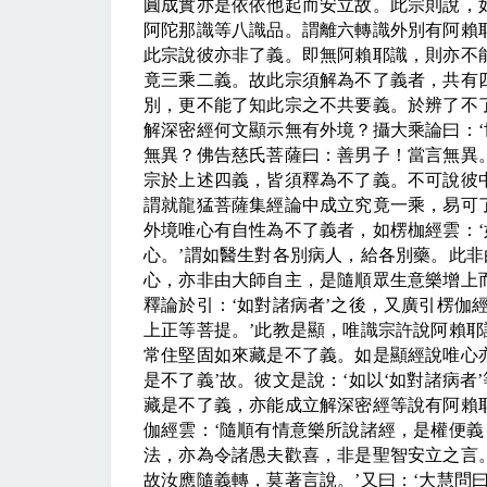
圓成實亦是依依他起而安立故。此宗則說，
阿陀那識等八識品。謂離六轉識外別有阿賴
此宗說彼亦非了義。即無阿賴耶識，則亦不
竟三乘二義。故此宗須解為不了義者，共有
別，更不能了知此宗之不共要義。於辨了不
解深密經何文顯示無有外境？攝大乘論曰：
‘
無異？佛告慈氏菩薩曰：善男子！當言無異
宗於上述四義，皆須釋為不了義。不可說彼
謂就龍猛菩薩集經論中成立究竟一乘，易可
外境唯心有自性為不了義者，如楞枷經雲：
‘
心。
’
謂如醫生對各別病人，給各別藥。此非
心，亦非由大師自主，是隨順眾生意樂增上
釋論於引：
‘
如對諸病者
’
之後，又廣引楞伽
上正等菩提。
’
此教是顯，唯識宗許說阿賴耶
常住堅固如來藏是不了義。如是顯經說唯心
是不了義
’
故。彼文是說：
‘
如以
‘
如對諸病者
’
藏是不了義，亦能成立解深密經等說有阿賴
伽經雲：
‘
隨順有情意樂所說諸經，是權便義
法，亦為令諸愚夫歡喜，非是聖智安立之言
故汝應隨義轉，莫著言說。
’
又曰：
‘
大慧問