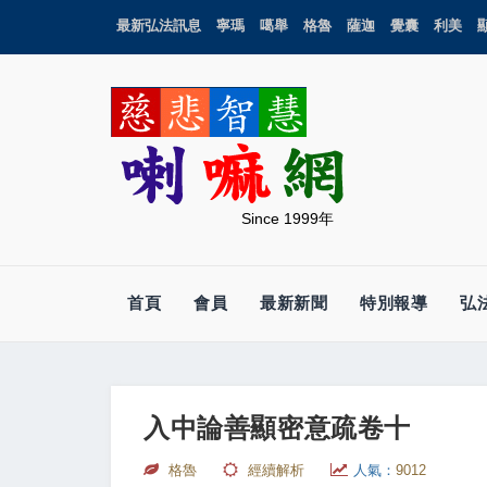
最新弘法訊息
寧瑪
噶舉
格魯
薩迦
覺囊
利美
Since 1999年
首頁
會員
最新新聞
特別報導
弘
入中論善顯密意疏卷十
格魯
經續解析
人氣：
9012