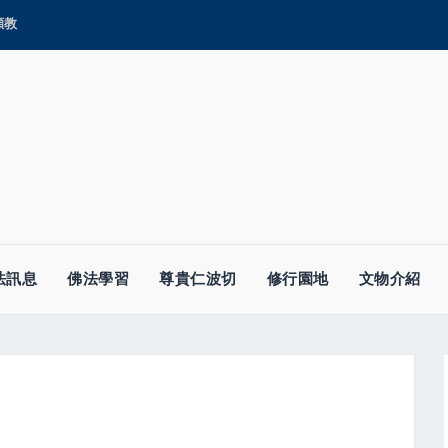
顯教
法訊息
佛法學習
尊貴仁波切
修行園地
文物介紹