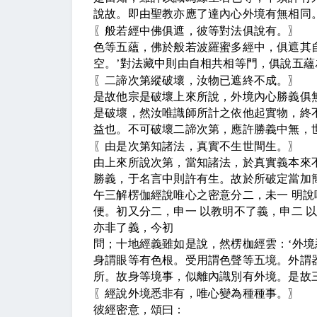
說故。即由聖教亦應了達內心外境有無相同
〖
般若經中佛俱遮，彼等對法俱說有。
〗
色等五蘊，佛於般若波羅蜜多經中，俱遮其
空。
’
對法藏中則由自相共相等門，俱說五蘊
〖
二諦次第縱破壞，汝物已遮終不成。
〗
是故他宗是破壞上來所說，外境內心勝義俱
是破壞，然汝唯識師所計之依他起實物，終
益也。不可破壞二諦次第，應許勝義中無，
〖
由是次第知諸法，真實不生世間生。
〗
由上來所說次第，當知諸法，於真實義本來
勝義，于名言中則許有生。故於所破定當加
午三解楞伽經說唯心之密意分二，未一 明
便。初又分二，申一 以教明不了義，申二 
亦非了義，今初
問；十地經義雖如是說，然楞枷經雲：
‘
外境
身謂眼等有色根。受用謂色聲等五境。外謂
所。故身等境事，似離內識別有外境。是故
〖
經說外境悉非有，唯心變為種種事。
〗
彼經密意，頌曰：