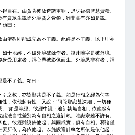
不得自在。由貪著彼故造諸重罪，退失福德智慧資糧。
於有貪眾生說除外境貪之骨鎖，雖非實有亦如是說。
？頌曰：
故由聖教即能成立為不了義。此經是不了義。以正理亦
，如十地經，不破外境破餘作者。說此唯字是破外境。
似身受用處者，謂心帶彼影像而生。外境悉非有者，謂
經是不了義。頌曰：
下引之教，亦皆顯其是不了義。如是行相之經為何等
無性，依他起有性。又說：
‘
阿陀那識甚深細，一切種
我。
’
如是等經。彼經中說：遍計執無自相，依他起有
立諸法自性差別為有自相之遍計執。唯識宗雖不許有。
多也。彼經雖說依他起，與圓成實，俱有自相。釋論僅
主要所依，為依他起。以施設遍計執之所依是依他起，