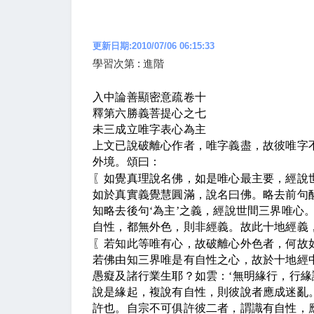
更新日期:2010/07/06 06:15:33
學習次第 : 進階
入中論善顯密意疏卷十
釋第六勝義菩提心之七
未三成立唯字表心為主
上文已說破離心作者，唯字義盡，故彼唯字
外境。頌曰：
〖
如覺真理說名佛，如是唯心最主要，經說
如於真實義覺慧圓滿，說名曰佛。略去前句
知略去後句
‘
為主
’
之義，經說世間三界唯心
自性，都無外色，則非經義。故此十地經義
〖
若知此等
唯有心，故破離心外色者，何故
若佛由知三界唯是有自性之心，故於十地經
愚癡及諸行業生耶？如雲：
‘
無明緣行，行緣
說是緣起，複說有自性，則彼說者應成迷亂
許也。自宗不可俱許彼二者，謂識有自性，