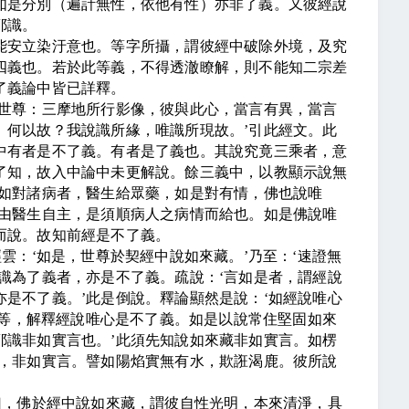
如是分別（遍計無性，依他有性）亦非了義。又彼經說
耶識。
能安立染汙意也。等字所攝，謂彼經中破除外境，及究
四義也。若於此等義，不得透澈瞭解，則不能知二宗差
了義論中皆已詳釋。
世尊：三摩地所行影像，彼與此心，當言有異，當言
。何以故？我說識所緣，唯識所現故。
’
引此經文。此
中有者是不了義。有者是了義也。其說究竟三乘者，意
了知，故入中論中未更解說。餘三義中，以教顯示說無
如對諸病者，醫生給眾藥，如是對有情，佛也說唯
由醫生自主，是須順病人之病情而給也。如是佛說唯
而說。故知前經是不了義。
經雲：
‘
如是，世尊於契經中說如來藏。
’
乃至：
‘
速證無
識為了義者，亦是不了義。疏說：
‘
言如是者，謂經說
亦是不了義。
’
此是倒說。釋論顯然是說：
‘
如經說唯心
等，解釋經說唯心是不了義。如是以說常住堅固如來
耶識非如實言也。
’
此須先知說如來藏非如實言。如楞
，非如實言。譬如陽焰實無有水，欺誑渴鹿。彼所說
。
曰，佛於經中說如來藏，謂彼自性光明，本來清淨，具