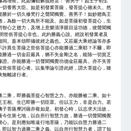
極為增長。此如彌勒解脫經雲：
‘
善男子！如王子初生
一切耆舊大臣。如是初發業菩薩，發菩提心雖未久。然
能勝於一切久修梵行之聲聞獨覺。善男子！如妙翅鳥王
德，為餘一切大鳥所不能及。如是菩薩初發菩提心，生
切智心之翅力，及增上意樂清淨眼目這功德，彼聲聞獨
明世俗菩提心非也。此約勝義心說。經說初發業者及
相同。蓋本頌即攝彼經之義也。又莊嚴大乘經論等亦多
不許異生菩薩之世俗菩提心亦能勝過二乘耶？不爾，即
能勝過一切金莊嚴具，猶不失金剛之名，能除一切貧乏
修證。亦能勝過一切聲聞獨覺功德金莊嚴具。亦不失菩
說世俗菩提心者。以集學論引證此經，謂大菩提心，雖
決無離諸行者。
勝二乘，即勝義菩提心智慧之力。亦能勝被二乘。如十
足王相。生已即勝一切臣眾。但以王力，非是自力。若
佛子菩薩摩訶薩亦複如是。初發心時，以志求大法故，
薩今住第七地，以自所行智慧力故，勝過一切聲聞獨覺
樂心。是則應知唯遠行地菩薩，乃能以自慧力勝過二
，即以智力過勝二乘之義。以自所行智慧力者，謂了知