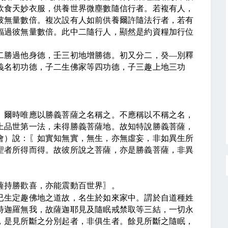
飲食天妙衣服，供養世界微塵數隨信行者。若複有人，
彼無量數倍。複次設有人如前供養爾許隨法行者，若有
福過彼無量數倍。此中二隨行人，顯然是約資糧加行位
二勝過他身德，壬三初地增勝德。初又分二，癸
—
別釋
義名初功德，子二生佛家等四功德，子三趣上地三功
。爾時唯應以勝義菩薩之名稱之。不應稱以不稱之名，
上品世第一法，未得勝義菩薩地。故知特說勝義菩薩，
會）說：
〖
如實知無實，無生，亦無虛妄，非如異生所
聖者所得而得。故彼所說之菩薩，亦是勝義菩薩，非異
薩持勝歡喜，亦能震動百世界
〗
。
已生定趣佛地之道故，名生於如來家中。謂於自道種姓
特迦羅無我，故薩迦耶見及隨眠戒禁取等三結，一切永
，是見所斷之分別起者，非俱生者。餘見所斷之隨眠，