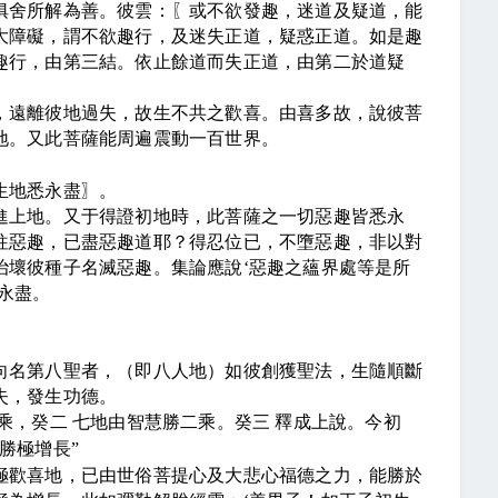
俱舍所解為善。彼雲：
〖
或不欲發趣，迷道及疑道，能
大障礙，謂不欲趣行，及迷失正道，疑惑正道。如是趣
趣行，由第三結。依止餘道而失正道，由第二於道疑
，遠離彼地過失，故生不共之歡喜。由喜多故，說彼菩
地。又此菩薩能周遍震動一百世界。
生地悉永盡
〗
。
進上地。又于得證初地時，此菩薩之一切惡趣皆悉永
往惡趣，已盡惡趣道耶？得忍位已，不墮惡趣，非以對
治壞彼種子名滅惡趣。集論應說
‘
惡趣之蘊界處等是所
永盡。
向名第八聖者，（即八人地）如彼創獲聖法，生隨順斷
失，發生功德。
乘，癸二 七地由智慧勝二乘。癸三 釋成上說。今初
勝極增長
”
極歡喜地，已由世俗菩提心及大悲心福德之力，能勝於