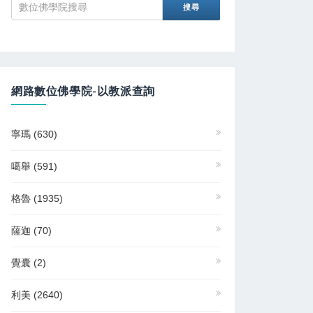
網路數位佛學院-以教派查詢
寧瑪
(630)
噶舉
(591)
格魯
(1935)
薩迦
(70)
覺囊
(2)
利美
(2640)