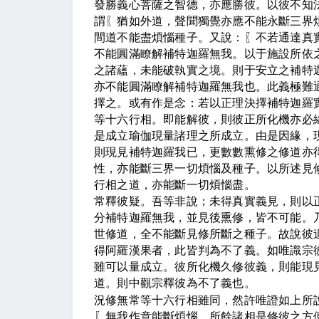
發勝義心菩薩之智德，亦應勝彼。以彼不知
謂
〖
猶如外道，聲聞獨覺亦應
不能永斷三界
間道不能盡煩惱種子。又說：
〖
不若通達真
不能圓滿瞭解補特迦羅無我。以于施設所依
之諸蘊，未能破執實之境。則于安立之補特
亦不能圓滿瞭解補特迦羅無我也。此義極難
擇之。或有作是念：若以正理決擇補特迦羅
等十六行相。即能解彼，
則彼正所化機亦必
是成立瑜伽現量諸理之所成立。由是因緣，
則現見補特迦羅我已，更數數熏修之修道亦
性，亦能斷三界一切煩惱及種子。以所述見
行相之道，亦能斷一切煩惱盡。
常釋彼疑。吾等非說；未得真實義見，則以
分補特迦羅無我，並見後熏修，皆不可能。
世修道，全不能斷見修所斷之種子。故說彼
得阿羅漢果者，此皆判為不了義。如唯識宗
雖可以量成立。彼所化機久修彼義，則能現
道。則中觀宗釋彼為不了義也。
況修無常等十六行相雖同，然許唯證如上所
〖
無我作意能斷煩惱，所餘諸相是修彼之方