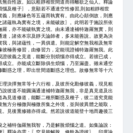
法無自性故。如以粗靜相世間道而得離欲之仙人。釋論
煩惱及種子
〗
，意顯若不通達空性修習
,
則如粗靜相世
實義，則應緣色等五蘊而執實有。由此心顛倒故，則應
之諸蘊執為實有之境，未能破故
〗
。此明若于施設所依
迦羅，亦不能破執實之境。由未通達補特迦羅無實，則
通達，諸依本宗及靜天論師者，多末能善說。故更為決
實我，與諸蘊性，一異俱遣。則能定解空無我相及無常
緣彼極善修習，由修習力，定能現證補特迦羅無我。此
現證彼義之見道，能斷分別煩惱亦得成立。若彼已成，
得成立。亦能成立斷除俱生煩惱，乃至漏盡。雖未通空
修斷惑之理，即出世間道斷惑之理也。故修無常等十六
正理決擇無常等十六行相，及彼所化勤修彼義，現見粗
乃說彼道不能圓滿通達補特迦羅無我，非是真見道及出
道為見道修道，能斷二種所斷惑及種子，彼二道究竟能
彼無方分極微與極微所集之外境，並與彼異體之能取，
見。見後熏修雖亦得成。然若說彼道能登十地而趣後三
說之補特伽羅無我智，乃是解脫煩惱之道。如集論說：
便
〗
釋論亦雲：
〖
空見能解脫，修餘為證彼
〗
。印度論