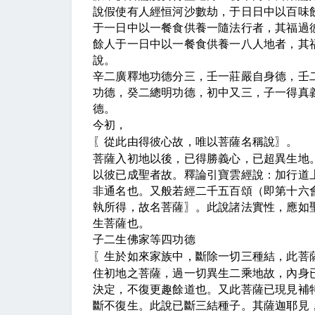
說假使有人經恒河沙數劫，于日日中
以百味
于一日中以一餐食供養一隨法行者，其福過
餘人于一日中以一餐食供養一八人地者，其
說。
辛二廣釋地功德分三，壬一莊嚴自身德，壬
功德，癸二總明功德，初中又三，子一得真
德。
今初，
〖
從此由得彼心故，唯以菩薩名稱說
〗
。
菩薩入初地以後，已得勝義心，已超異生地
以彼已成聖者故。釋論引寶雲經說：加行道
非通名也。又般若經二千五百頌（即第十六
執所得，故名菩薩
〗
。此說諸法實性，應如
生菩薩也。
子二生佛家等四功德
〖
生於如來家族中，斷除一切三種結，此菩
住初地之菩薩，過一切異生二乘地故，內身
決定，不復更趣餘道也。又此菩薩已現見補
斷不復生。此說已斷三結種子。其薩迦耶見