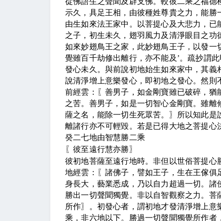
從佛語生之聲聞及辟支佛。較彼二乘之福德
示久，具足王相，由彼種姓尊貴之力，能勝
由生如來法王家中。以菩提心及大悲力，已
之子，初生未久，翅羽風力及清淨眼目之功
如來妙翅鳥王之家，此妙翅鳥王子，以發一
覺雖百千劫修出離行，亦不能及
’
。疏抄謂此
發心未久。與前說初地始生如來家中，其義
說清淨增上意樂發心，即初地之發心。然則
前經雲：
〖
善男子，如金剛寶雖已破碎，猶
之苦。善男子，如是一切智心金剛寶。雖離
薩之名，能除一切生死眾苦。
〗
所以知此是
離諸行亦不可輕毀。若是已得大地之菩提心
癸二七地由智慧勝二乘
〖
彼至遠行慧亦勝
〗
彼初地菩薩至遠行地時。非但以世俗菩提心
地經雲：
〖
諸佛子，譬如王子，生在王傢
俱
身長大，藝業悉成，乃以自力超過一切。諸
勝出一切聲聞獨覺。非以自智觀察之力。菩
所作
〗
。初發心者，謂初地才發清淨增上意
乘，非六地以下。勝過一切聲聞獨覺所作者