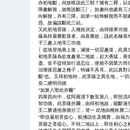
亦初地斷，何故唯說此三耶？雖有二釋，以
障趣解脫，故唯說斷三
〗
。如趣向他處有三
向解脫，亦有三障。由第一結怖解脫而不願
惑。故偏說斷此三結。
又此初地菩薩，入種姓決定，由得彼果功德
薩為持最勝歡喜者。由喜勝故，說此名極喜
子三趣上地等三功德
〖
從地登地善上進，滅彼一切惡趣道，此異
初地菩薩為欲進趣第二地故，起大勇猛，善
盡。豈不從得加行道忍位，便能不因業力而
治壞彼惡趣之種子，特緣不具耳。此以真對
斷
’
也。又得初地時，此菩薩之異生地，一切
癸二總明功德
“
如第八聖此亦爾
”
四果四向中，從阿羅漢下數至第八，即預流
智功德。此菩薩亦爾，由得初地故，能斷過
壬二勝過他身德分三，癸一 此地由種姓勝二
“
即信最初菩提心，較佛語生及獨覺，由福力
菩薩之菩提心。不特二地以上，即住初心之