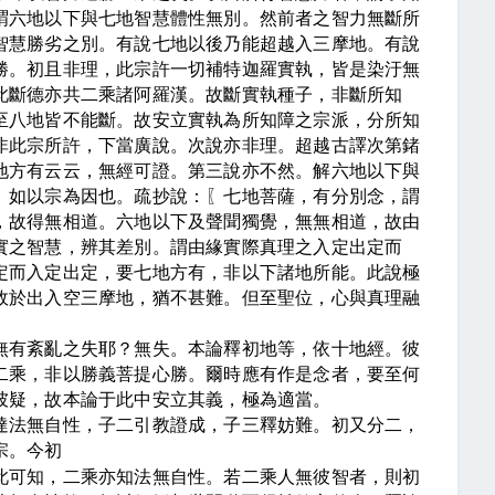
謂六地以下與七地智慧體性無別。然前者之智力無斷所
智慧勝劣之別。有說七地以後乃能超越入三摩地。有說
勝。初且非理，此宗許一切補特迦羅實執，皆是染汙無
此斷德亦共二乘諸阿羅漢。故斷實執種子，非斷所知
至八地皆不能斷。故安立實執為所知障之宗派，分所知
非此宗所許，下當廣說。次說亦非理。超越古譯次第鍺
地方有云云，無經可證。第三說亦不然。解六地以下與
。如以宗為因也。疏抄說：
〖
七地菩薩，有分別念，謂
，故得無相道。六地以下及聲聞獨覺，無無相道，故由
實之智慧，辨其差別。謂由緣實際真理之入定出定而
定而入定出定，要七地方有，非以下諸地所能。此說極
故於出入空三摩地，猶不甚難。但至聖位，心與真理融
無有紊亂之失耶？無失。本論釋初地等，依十地經。彼
二乘，非以勝義菩提心勝。爾時應有作是念者，要至何
彼疑，故本論于此中安立其義，極為適當。
達法無自性，子二引教證成，子三釋妨難。初又分二，
宗。今初
此可知，二乘亦知法無自性。若二乘人無彼智者，則初