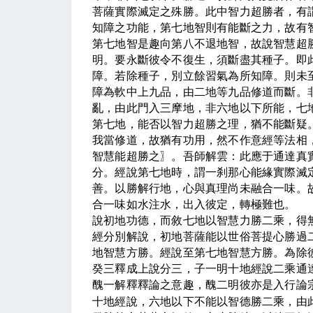
菩薩實際滅定之殊勝。此中智力超勝者，有
知障之功能，第七地智則有能斷之力，
故有
第七地智是趣向第八不退地智，故說智慧超
明。要永斷彼令不復生，須斷盡其種子。即
障。若除種子，別立餘習氣為所知障。則未
障為軟中上九品，由二地等九品修道而斷。
亂，由此門入三摩地，非六地以下所能，七
第七地，能否以智力超勝之理，猶不能斷疑
我當修道，故猶有功用，然不作意經等法相
智慧能超勝之
〗
。吾師解雲：此應于通達真
分。經說第七地時，謂一刹那心能緣實際滅
善。以勝解行地，心與真理尚未融合一味。
合一味如水注水，出入彼定，轉極難也。
說初地功德，而敘七地以智慧力勝二乘，得
經分別解說，初地菩薩能以世俗菩提心勝過
地智慧方勝。經說至第七地智慧方勝。為除
癸三釋成上說分三，子一明十地經說二乘通
醜一解釋釋論之意趣，醜二明彼亦是入行論
十地經說，六地以下不能以智德勝二乘，由