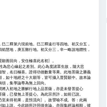
，巳二釋第六現前地。巳三釋遠行等四地。初又分五，
四焰慧地，庚五難行地。初又分三，辛一略說地體性，
賢願善回向，安住極喜此名初
〗
。
性為悲心緣起之差別。此心為度諸眾生故，隨大悲
相智，名曰極喜。證得功德數量等果。此地菩薩之勝義
願，如十地經之十大願等，皆可攝入普賢願中。故本論
兩頌，集學論尊為無上回向。
間將入初地之勝解行地上品菩薩，亦是未發菩提心
菩薩，已發無上菩提心。為此宗所許，如前已說。
乃至未得初果，是預流向
〗
。故譬喻不成。答：此兩
則如上說。今此師所許同俱舍論。亦與集經論相順，彼