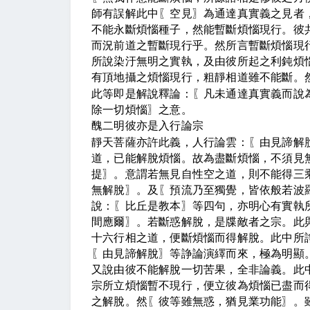
師有誤解此中
〖
空見
〗
為通達真實義之見
者
不能永斷煩惱種子，然能暫斷煩惱現行。彼
而況前道之暫斷現行乎。然所言暫斷煩惱現
所說染汙無明之實執，及由彼所起之利鈍煩
有頂地攝之煩惱現行，粗靜相道雖不能斷。
此等即是解說釋論：
〖
凡未通達真實義而說
除一切煩惱
〗
之意。
醜二明彼亦是入行論宗
靜天菩薩亦許此義，人行論雲：
〖
由見諦解
道，已能解脫煩惱。故為盡斷煩惱，不須見
提
〗
。意謂若無見自性空之道，則不能得三
無解脫
〗
。及
〖
預流乃至獨覺，皆依般若波
說：
〖
比丘是教本
〗
等四句，亦明心有實執
間應爾
〗
。若斷惑解脫，是牒敵者之宗。此
十六行相之道，便斷煩惱而得解脫。此中所
〖
由見諦解脫
〗
等諍論演繹而來，極為明顯
又說由彼不能解脫一切苦果，全非論義。此
宗所立煩惱暫不現行，便立彼為煩惱已盡而
之解脫。然
〖
彼等雖無惑，猶見業功能
〗
。