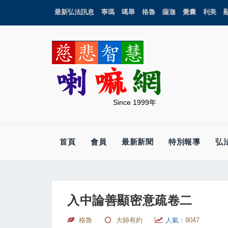
最新弘法訊息
寧瑪
噶舉
格魯
薩迦
覺囊
利美
Since 1999年
首頁
會員
最新新聞
特別報導
弘
入中論善顯密意疏卷二
格魯
大師有約
人氣：
9047