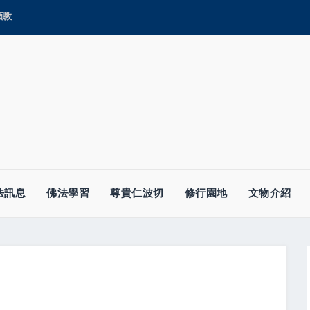
顯教
法訊息
佛法學習
尊貴仁波切
修行園地
文物介紹