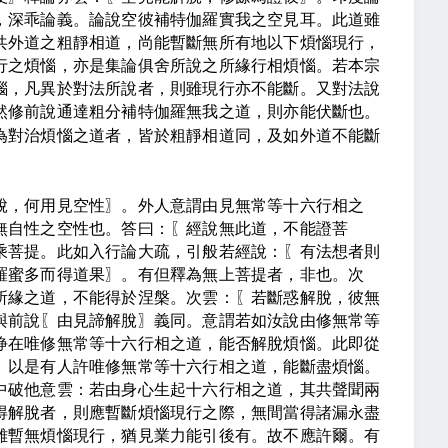
，深乖論義。論說空彼補特伽羅實我之空見耳。此道雖
共外道之粗靜相道，尚能暫斷無所有地以下煩惱現行，
行之煩惱，亦是集論俱舍所說之所緣行相煩惱。若本宗
惱，凡異於對法所說者，則雖現行亦不能斷。又對法說
然修前說通達粗分補特伽羅無我之道，則亦能伏斷也。
為對治煩惱之道者，皆於粗靜相道同，及如外道不能斷
脫，何用見空性
〗
。外人意謂由見無常等十六行相之
無自性之空性也。答曰：
〖
經說無此道，不能證菩
乘菩提。此如入行論大疏，引般若經說：
〖
有法想者則
羅蜜多而得道果
〗
。有但釋為無上菩提者，非也。次
所緣之道，不能得於涅槃。次雲：
〖
若斷惑解脫，彼無
與前說
〖
由見諦解脫
〗
義同。意謂若如
汝說由修無常等
諍在唯修無常等十六行相之道，能否解脫煩惱。此即從
。以是有人許唯修無常等十六行相之道，能斷盡煩惱。
中破他意雲：若由身心生起十六行相之道，其共聲聞兩
得解脫者，則應暫斷煩惱現行之際，無間當得諸漏永盡
雖暫無煩惱現行，猶見業力能引後有。故不應許爾。有