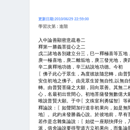
更新日期:2010/06/29 22:59:00
學習次第 : 進階
入中論善顯密意疏卷二
釋第一勝義菩提心之二
戊二諸地各別建立分三，巳一釋極喜等五地
庚一極喜地，庚二離垢地，庚三發光地，庚
辛二廣釋地功德，辛三結說地功德。今初
〖
佛子此心于眾生，為度彼故隨悲轉，由普
安住初地之佛子。由見眾生皆無自性
,
以無自
轉。由普賢菩薩之大願，回向眾善。其無二
心，名最初出世間心。初地菩薩發無數億大
唯說普賢大願。于中
〖
文殊室利勇猛智
〗
等
釋論說：
〖
如聲聞加行道非初果向，如是無
地
〗
。此約未發勝義心說。於彼地前，早有
若作是念雜集論說：
〖
始從一座順抉擇分，
派，俱舍論說要得聖道方立初果向，而集論