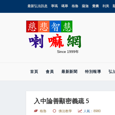
最新弘法訊息
寧瑪
噶舉
格魯
薩迦
覺囊
利美
Since 1999年
首頁
會員
最新新聞
特別報導
弘
入中論善顯密義疏 5
格魯
佛法教學
人氣：
8980