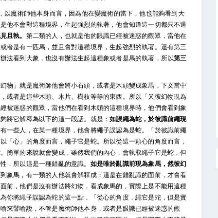
」，以魔術師他本身而言，因為他在變魔術的當下，他也能夠看到大
但是他不會對這種境界，生起強烈的執著，他會知道這一切都只不過
既見且執。
第二類的人，也就是他的眼識已經被迷惑的觀眾，當他在
，或者是有一匹馬，並且會對這種境界，生起強烈的執著。還有第三
有辦法看到大象，也沒有辦法生起這種象或者是馬的執著，所以
第三
「幻物」就是魔術師他會將小石頭，或者是木頭變成象馬，下文當中
頭，或者是這些木頭、木片、樹枝等等的東西。所以「又彼幻物現為
已經被迷惑的觀眾，當他們在看到木頭的這種境界時，他們會看到象
能夠將它解釋為以下的這一段話。就是：
如誤繩為蛇，於彼識前繩現
如有一些人，在某一種境界，他會將繩子誤認為是蛇。「於彼識前繩
是以「心」的角度而言，繩子它是蛇。所以從這一顆心的角度而言，
蛇。簡單的來說就會變成，雖然我們的內心，會執取繩子它是蛇，但
特性，所以這是一種錯亂的意識。
如是唯於亂識前現為象馬，然彼幻
看到象馬，有一類的人他就會解釋成：這是在錯亂識的面前，才會看
的面前，他們是沒有辦法將幻物，看成象馬的，實際上是不能用這種
認為你將繩子誤認為蛇的這一點，「從心的角度，繩它是蛇，但是實
譬喻來譬喻說，不管是魔術師他本身，或者是眼識已經被迷惑的觀