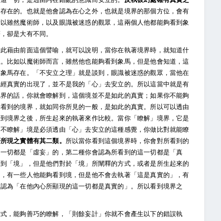
是存在的。也就是他會認為在心之外，也就是境界的那個方位，會有
所以雖然魔術師，以及眼識被迷惑的觀眾，這兩個人他都能夠看到象
著，卻是大有不同。
因此藉由前面這個譬喻，就可以說明，當你在執著境界時，就知道什
理。比如以魔術師而言，雖然他也能夠看到象馬，但是他會知道，這
有象馬存在。「不安立之理」就是談到，眼識被迷惑的觀眾，當他在
已經真實的出現了，並不是我的「心」去安立的。所以這當中就是有
境界的話，你就會瞭解到，這個境並不是如此的真實；如果你不能夠
所看到的境界，就如同你所見的一般，是如此的真實。所以可以透由
看到境界之後，所生起來的執著來作比較。當你「瞭解」境界，它是
「不瞭解」境是必須透由「心」去安立的這種感覺，你做比對就能瞭
否所現之實體有其二類。
所以當你看到這個境界時，你會對所看到的
這一切都是「虛妄」的，第二種你會認為所看到的這一切都是「真
看到「境」，但是他們對於「境」所闡釋的方式，或者是所生起來的
」，有一些人他能夠看到境，但是他不會去執著「這是真實的」，有
會認為「在他內心所顯現的這一切都是真實的」。所以看到境界之
方式，能夠善巧的瞭解，「則餘妄計」你就不會產生以下的錯誤執