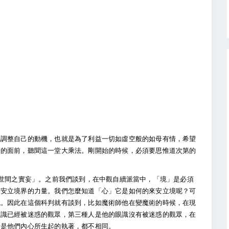
先調整自己的動機，也就是為了利益一切如虛空般的如母有情，希望
師的面前，聽聞這一堂大乘法。剛開始的時候，必須要思惟道次第的
。
待世間之實妄」。之前我們談到，在中觀自續派當中，「境」是必須
有安立境界的力量。我們怎麼知道「心」它是如何的來安立境呢？可
境。因此在這個科判就有談到，比如魔術師他在變魔術的時候，在現
眼識已經被迷惑的觀眾，第三種人是他的眼識沒有被迷惑的觀眾，在
者是他們內心所生起的執著，都不相同。