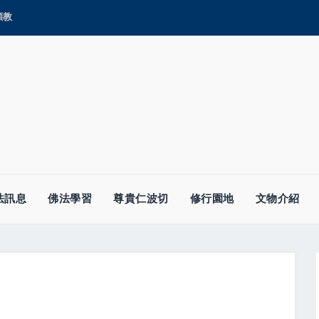
顯教
法訊息
佛法學習
尊貴仁波切
修行園地
文物介紹