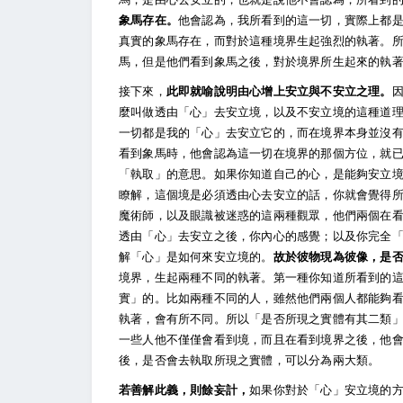
象馬存在。
他會認為，我所看到的這一切，實際上都
真實的象馬存在，而對於這種境界生起強烈的執著。
馬，但是他們看到象馬之後，對於境界所生起來的執
接下來，
此即就喻說明由心增上安立與不安立之理。
麼叫做透由「心」去安立境，以及不安立境的這種道
一切都是我的「心」去安立它的，而在境界本身並沒
看到象馬時，他會認為這一切在境界的那個方位，就
「執取」的意思。如果你知道自己的心，是能夠安立
瞭解，這個境是必須透由心去安立的話，你就會覺得
魔術師，以及眼識被迷惑的這兩種觀眾，他們兩個在
透由「心」去安立之後，你內心的感覺；以及你完全
解「心」是如何來安立境的。
故於彼物現為彼像，是
境界，生起兩種不同的執著。第一種你知道所看到的
實」的。比如兩種不同的人，雖然他們兩個人都能夠
執著，會有所不同。所以「是否所現之實體有其二類
一些人他不僅僅會看到境，而且在看到境界之後，他
後，是否會去執取所現之實體，可以分為兩大類。
若善解此義，則餘妄計，
如果你對於「心」安立境的