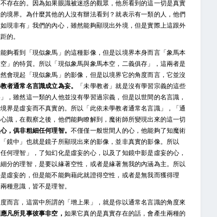
是不存在的。因為如果眼識被迷惑的觀眾，他所看到的這一切是真實
般的境界。為什麼其他的人沒有辦法看到？就表示有一類的人，他們
「如現非有」我們的內心，雖然能夠顯現出外境，但是實際上這跟外
差距的。
然能夠看到「現似象馬」的這種影像，但是以境界本身而言「象馬本
本空」的特質。所以「現似象馬與象馬本空，二義俱存」，這兩者是
雖然會現起「現似象馬」的影像，但是以境界它的角度而言，它並沒
學教者通常名言識成立為妄。
「未學教者」就是沒有學習宗義的這些
妄」，雖然這一類的人他並沒有學習過宗義，但是以世間的名言識，
些境界是虛妄而不真實的。所以「此依未學教者通常名言識」，「通
的心識，在觀察之後，他們能夠瞭解到，魔術師所變現出來的這一切
之心，俱非粗細任何理智。
不僅僅一般世間人的心，他能夠了知魔術
，「鏡中」也就是鏡子所顯現出來的影像，並非真實的影像。所以
細任何理智」，了知幻化是虛妄的心，以及了知鏡中影是虛妄的心，
跟細分的理智，是要以緣著空性，或者是緣著無我的內涵為主。所以
法是虛妄的，但是能不能夠藉此就證得空性，或者是無我而獲得理
這兩種意識，皆不是理智。
角度而言，這當中所謂的「增上果」，就是你以通常名言識的角度來
則應凡所見事彼事非空，
如果它真的是真實存在的話，會產生兩種的