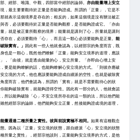
有部、經部、唯識、中觀，四部當中經部的論師。
亦由能量增上安立
呈現，最主要要觀待於正量是否能夠證成。所謂的「正量」，它是不
，那就表示這個境界是存在的；相反的，如果這個境是沒有辦法被正
在與否，必須要觀待於正量是否能夠觀察，是否能夠證成它。「亦由
所量」就是被正量所觀察的境界；能量就是講到了心，所量就是講到
能否存在，必須要觀待「心」，而且這一顆心必須要能夠是正量。
能
應破除實有。」
因此有一些人他就會認為，以經部宗的角度而言，既
本身也是一顆心，既然他們瞭解「正量」能夠安立境界的道理，應該
量」，「由彼」就是透由能量的心，安立所量。「亦即由心增上安
式，要是能夠瞭解的話，也能夠瞭解心安立境的方式。「則彼亦應破
心安立境的方式，他也應該要能夠證成自續派的空性，也就是破除實
的角度而言，他們會認為，所謂的「實有」就是不需要觀待心的狀
果你能夠破除實有，就能夠證得空性。因此有一部分的人，他就會認
式，所以能夠破除「心」不安立境所存在的這一類的法，所以他們能
上雖然經部宗的論師，他們能夠安立正量，然後能夠證成境的道理，
由能量通達二種所量之實性。彼與前說實極不相同。
如果有這種觀念
狀態。因為以「正量」安立境的狀態，跟自續派「心」安立境的狀態
二種所量之實性」，經部宗他談到，正量能夠安立境界的方式，是他