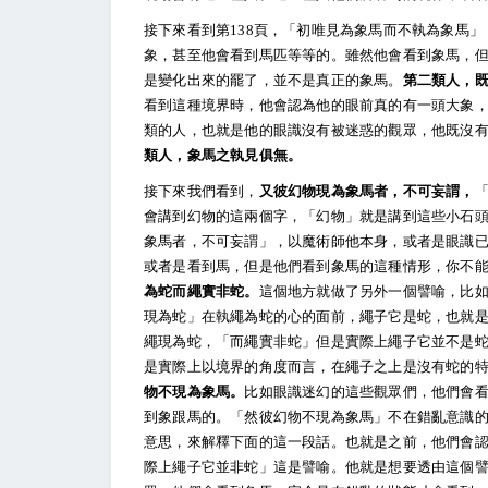
接下來看到第138頁，「初唯見為象馬而不執為象馬
象，甚至他會看到馬匹等等的。雖然他會看到象馬，
是變化出來的罷了，並不是真正的象馬。
第二類人，
看到這種境界時，他會認為他的眼前真的有一頭大象
類的人，也就是他的眼識沒有被迷惑的觀眾，他既沒
類人，象馬之執見俱無。
接下來我們看到，
又彼幻物現為象馬者，不可妄謂，
會講到幻物的這兩個字，「幻物」就是講到這些小石
象馬者，不可妄謂」，以魔術師他本身，或者是眼識
或者是看到馬，但是他們看到象馬的這種情形，你不
為蛇而繩實非蛇。
這個地方就做了另外一個譬喻，比
現為蛇」在執繩為蛇的心的面前，繩子它是蛇，也就
繩現為蛇，「而繩實非蛇」但是實際上繩子它並不是
是實際上以境界的角度而言，在繩子之上是沒有蛇的
物不現為象馬。
比如眼識迷幻的這些觀眾們，他們會
到象跟馬的。「然彼幻物不現為象馬」不在錯亂意識
意思，來解釋下面的這一段話。也就是之前，他們會
際上繩子它並非蛇」這是譬喻。他就是想要透由這個