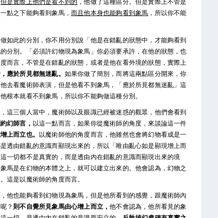
，
但是實際上他們是看不到的
，他做了這種區分。但是實際上不管是
這一點之下能夠看到象馬，
而且他本身也能夠看到象馬
，所以你不能
用做如此的分別，你不用分別說「他是在錯亂的狀態中，才能夠看到
此的分別。「必須許幻物現為象馬」你必須要承許，在他的狀態，也
角度而言，不管是在錯亂的狀態，或者是他在看外境的狀態，實際上
者，應於所見都無迷亂。
如果你做了簡別，而將這兩點區分開來，你
然他去看魔術師表演，但是他看不到象馬，「應於所見都無迷亂」這
為他根本就看不到象馬，所以你不能夠做這種分別。
到，這三個人當中，魔術師以及眼識已經被迷惑的觀眾，他們會看到
則約幻師言，
以這一點而言，如果你從魔術師的角度，來談論這一件
體增上而立也。
以魔術師他的角度而言，他雖然也會將幻物看成是一
都是透由錯亂的意識而顯現出來的，所以「唯由亂心如是顯現增上而
的這一切都不是真實的，而是透由內在錯亂的意識而顯現出來的境
的象馬是在幻物的本體之上，就可以建立出來的。他會認為，幻物之
的。這是以魔術師的角度而言。
眾，他也能夠看到幻物現為象馬，但是他所看到的感覺，跟魔術師內
的呢？
則不自覺所見象馬由心增上而立，
他不會認為，他所看見的象
的這一切，是透由內在錯亂的意識而安立的。
反執彼幻處確有真實之