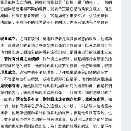
正量是能夠安立境的。兩種的所量就是「自相」跟「總相」，一切的
量它能夠通達兩種不同的境界，就表示正量它是能夠安立境的。但是
不相同」如果你想要瞭解「心」它是如何的來安立境，必須要瞭解
辦法瞭解，不觀待心的境界是不存在的話，你沒有辦法完全的瞭解
現量成立。
之前有談到，魔術師或者是眼識被迷惑的觀眾，他能夠
知道，眼識是能夠看到這些虛妄的影像呢？自續派可以分為瑜伽行自
，他們會認為，眼識它能夠看到這些幻相，是透由自證的現量來安立
」。
若許有外境之自續師，
許外境之自續師，就是經部行自續派的論
是眼識被迷惑的觀眾，他們能夠看到虛妄的影像。他怎麼知道，眼識
識現量成立。
這當中他有講到現量，這種現量是緣著幻物的這個方
之，不管是瑜伽行自續派，或者是經部行自續派，他們都認為眼識能
。
如現非有者，
雖然眼識它能夠看到如影如幻的這些影像，但是我們
在我們的內心，雖然會顯現出這種影像，「非有者」我們怎麼能夠了
的一般呢？
謂若如是有者，則於眼未迷者應亦能見，然彼無所見。
如
這一切，就如同境界它所存在的這種方式一般，「則於眼未迷者應亦
未迷者，他應該也能夠看到你所看到的境界，但是他並沒有看到。也
界，並不是如同你所見到的一般來得真實。所以可以透由之前的譬喻
雖然他們也能夠看到這些幻影，為什麼他們所看到的這一切，是不存