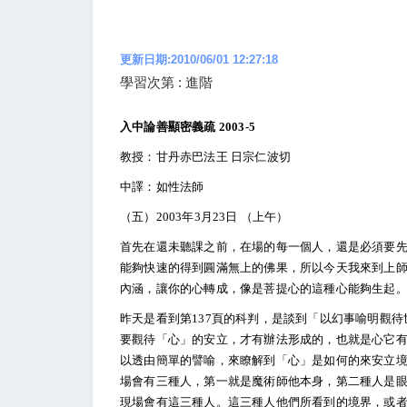
更新日期:2010/06/01 12:27:18
學習次第 : 進階
入中論善顯密義疏 2003-5
教授：甘丹赤巴法王 日宗仁波切
中譯：如性法師
（五）2003年3月23日 （上午）
首先在還未聽課之前，在場的每一個人，還是必須要
能夠快速的得到圓滿無上的佛果，所以今天我來到上
內涵，讓你的心轉成，像是菩提心的這種心能夠生起
昨天是看到第137頁的科判，是談到「以幻事喻明觀
要觀待「心」的安立，才有辦法形成的，也就是心它
以透由簡單的譬喻，來瞭解到「心」是如何的來安立
場會有三種人，第一就是魔術師他本身，第二種人是
現場會有這三種人。這三種人他們所看到的境界，或