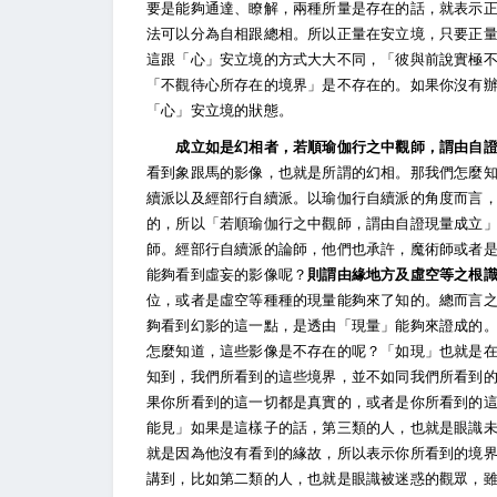
要是能夠通達、瞭解，兩種所量是存在的話，就表示
法可以分為自相跟總相。所以正量在安立境，只要正
這跟「心」安立境的方式大大不同，「彼與前說實極
「不觀待心所存在的境界」是不存在的。如果你沒有
「心」安立境的狀態。
成立如是幻相者，若順瑜伽行之中觀師，謂由自證
看到象跟馬的影像，也就是所謂的幻相。那我們怎麼
續派以及經部行自續派。以瑜伽行自續派的角度而言
的，所以「若順瑜伽行之中觀師，謂由自證現量成立
師。經部行自續派的論師，他們也承許，魔術師或者
能夠看到虛妄的影像呢？
則謂由緣地方及虛空等之根
位，或者是虛空等種種的現量能夠來了知的。總而言
夠看到幻影的這一點，是透由「現量」能夠來證成的
怎麼知道，這些影像是不存在的呢？「如現」也就是
知到，我們所看到的這些境界，並不如同我們所看到
果你所看到的這一切都是真實的，或者是你所看到的
能見」如果是這樣子的話，第三類的人，也就是眼識
就是因為他沒有看到的緣故，所以表示你所看到的境
講到，比如第二類的人，也就是眼識被迷惑的觀眾，