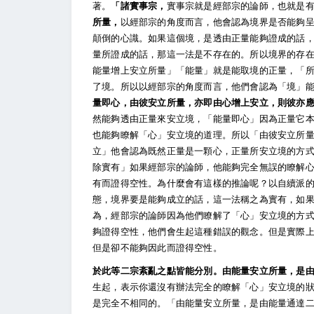
著。
「諸實事宗，
實事宗就是經部宗的論師，也就是
所量，
以經部宗的角度而言，他會認為境界是否能夠
顛倒的心識。如果這個境，是透由正量能夠證成的話
量所證成的話，那這一法是不存在的。所以境界的存
能量增上安立所量」「能量」就是能取境的正量，「
了境。所以以經部宗的角度而言，他們會認為「境」
量即心，由彼安立所量，亦即由心增上安立，則彼亦
然能夠透由正量來安立境，「能量即心」因為正量它
也能夠瞭解「心」安立境的道理。所以「由彼安立所
立」他會認為既然正量是一顆心，正量所安立境的方
除實有」如果經部宗的論師，他能夠完全無誤的瞭解
有而證得空性。為什麼會有這樣的推論呢？以自續派
態，境界要是能夠成立的話，這一法稱之為實有，如
為，經部宗的論師因為他們瞭解了「心」安立境的方
夠證得空性，他們會生起這種錯誤的觀念。但是實際
但是卻不能夠因此而證得空性。
於此等二宗紊亂之點皆能分別。由能量安立所量，是
生起，表示你還沒有辦法完全的瞭解「心」安立境的
是完全不相同的。「由能量安立所量，是由能量通達