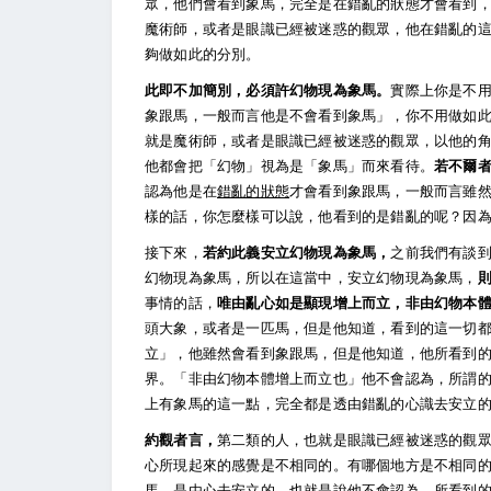
眾，他們會看到象馬，完全是在錯亂的狀態才會看到
魔術師，或者是眼識已經被迷惑的觀眾，他在錯亂的
夠做如此的分別。
此即不加簡別，必須許幻物現為象馬。
實際上你是不
象跟馬，一般而言他是不會看到象馬」，你不用做如
就是魔術師，或者是眼識已經被迷惑的觀眾，以他的
他都會把「幻物」視為是「象馬」而來看待。
若不爾
認為他是在
錯亂的狀態
才會看到象跟馬，一般而言雖
樣的話，你怎麼樣可以說，他看到的是錯亂的呢？因
接下來，
若約此義安立幻物現為象馬，
之前我們有談
幻物現為象馬，所以在這當中，安立幻物現為象馬，
事情的話，
唯由亂心如是顯現增上而立，非由幻物本
頭大象，或者是一匹馬，但是他知道，看到的這一切
立」，他雖然會看到象跟馬，但是他知道，他所看到
界。「非由幻物本體增上而立也」他不會認為，所謂
上有象馬的這一點，完全都是透由錯亂的心識去安立
約觀者言，
第二類的人，也就是眼識已經被迷惑的觀
心所現起來的感覺是不相同的。有哪個地方是不相同
馬，是由心去安立的，也就是說他不會認為，所看到