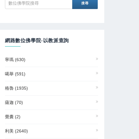
網路數位佛學院-以教派查詢
寧瑪
(630)
噶舉
(591)
格魯
(1935)
薩迦
(70)
覺囊
(2)
利美
(2640)