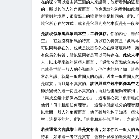
在的呢？可以透由第三類的人來證明，他所看到的這
的，那以其他人的角度而言，他也應該能夠看到如此
所看到的境界，跟實際上的境界並非是相同的。所以
境它所存在的方式，或者是它最究竟的本質是有一段
是故現似象馬與象馬本空，二義俱存。
你的內心，雖
空」，它並沒有象馬的特質，所以它的特質是「象馬
可以同時存在的。也就是說當你的心在緣著境界時，
有象馬的特質，所以這兩者是可以同時存在。
此依未
人，以未學宗義的這些人而言，「通常名言識成立為
也就是世間一般人的心識而言，他們也能夠了知，這
常名言識」就是一般世間人的心識。透由一般世間人
是虛妄，而且是不真實的。
故彼與成立鏡中影像為空
師所變現的這一切是不真實的，而且他也能夠瞭解到
「與成立鏡中影像為空之心」，這兩種心識「俱非粗
他們「俱非粗細任何理智」，這當中所謂粗分的理智
以世間一般人的角度而言，他們雖然能夠了知某一些
智，這是不能的。所以「俱非粗細任何理智」，之前
若依通常名言識增上果是實有者，
如果你以一般人的
待看，如果這一者它是實有，會有什麼樣的過失呢？