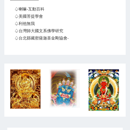
♤喇嘛-互動百科
♤美國菩提學會
♤利他無我
♤台灣師大國文系佛學研究
♤台北縣藏密薩迦喜金剛協會-