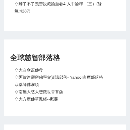
♤辨了不了義善說藏論至卷4 入中論釋 （三）(緣
氣:4287)
全球慈智部落格
♤大白傘蓋佛母
♤阿貲達顯密佛學會資訊部落- Yahoo!奇摩部落格
♤藥師佛灌頂
♤南無大慈大悲觀世音菩薩
♤大方廣佛華嚴經--概要