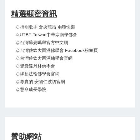
精選顯密資訊
♤持明歌手 倉央龍措 兩種快樂
♤UTBF-Taiwan中華宗南學佛會
♤台灣蘇曼噶舉官方中文網
♤台灣佐欽大圓滿佛學會 Facebook粉絲頁
♤台灣佐欽大圓滿佛學會官網
♤覺囊達丹林佛學會
♤緣起法輪佛學會官網
♤尊貴的 安陽仁波切官網
♤慧命成長學院
贊助網站