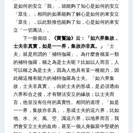
是如何的安立「我」，就能夠了知心是如何的安立
「眾生」；相同的如果能夠了解心是如何的來安立
「眾生」，以此類推也能夠了知，心是如何的來安
立「一切萬法」。
下一個偈頌，
《寶鬘論》云：「如六界集故，
士夫非真實，如是一一界，集故亦非真。」
「士
夫」就是所謂的「補特伽羅」。為什麼會稱某一類
的補特伽羅，稱之為是士夫呢？比如以人而言，人
可以稱之為是士夫，因為人他具有某一種能力，因
此稱這種有能力的補特伽羅為士夫。「如六界集
故，士夫非真實」，由於士夫的形成，是必須透由
六界和合之後，才有辦法安立的緣故；以士夫而
言，他並沒有任何的真實性。相同的道理，「如是
一一界，集故亦非真」，形成士夫的這六界，比如
地、水、火、風、空、識這六界，以地界而言，我
們會安立士夫的血肉，甚至一個人身軀當中堅硬的