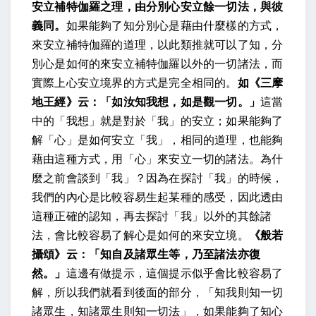
安立補特伽羅之理，由分別心安立餘一切法，與彼
義同。
如果能夠了知分別心是藉由什麼樣的方式，
來安立補特伽羅的道理，以此類推就可以了知，分
別心是如何的來安立補特伽羅以外的一切諸法，而
實際上心安立境界的方式是完全相同的。
如《三摩
地王經》云：「如汝知我想，如是觀一切。」
這當
中的「我想」就是對於「我」的安立；如果能夠了
解「心」是如何安立「我」，相同的道理，也能夠
藉由這種方式，用「心」來安立一切的諸法。為什
麼之前會談到「我」？因為在探討「我」的時候，
我們的內心是比較容易生起某種的感受，因此透由
這種正確的認知，再去探討「我」以外的其餘諸
法，會比較容易了解心是如何的來安立境。
《般若
攝頌》云：「知自及諸眾生等，乃至諸法亦復
然。」
這邊有做提示，這個提示似乎會比較容易了
解，所以我們就看到後面的部分，「知我則知一切
諸眾生，知諸眾生則知一切法」，如果能夠了知心