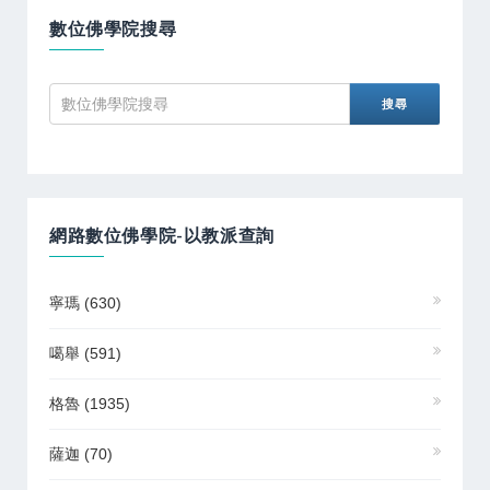
數位佛學院搜尋
網路數位佛學院-以教派查詢
寧瑪
(630)
噶舉
(591)
格魯
(1935)
薩迦
(70)