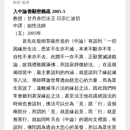
輯部 報導
入中論善顯密義疏
2005-5
教授：甘丹赤巴法王 日宗仁波切
中譯：如性法師
（五）
2005
年
首先在龍樹菩薩所造的《中論》有談到「一切
因緣所生法，悉皆不生亦不滅，本來不斷亦不常，
自性不來亦不去。此體不一亦不異，正顯實滅諸戲
論，故我禮敬圓滿佛，所說寂靜微妙法。」在這個
偈頌當中，最主要談到的內涵，就是談到了緣起滅
等八法。導師釋迦世尊透由慈悲心的力量，而為眾
生宣說了，遠離滅等八法的緣起之法。因此我們時
常會聽到甚深緣起之法，甚至法王他在講經說法的
時候也會談到，佛法可以分為「見」跟「行」這個
兩部分，所謂的「見」就是緣起見，而「行」就是
無害行。就如同昨天在《中論》的迴向文裡面，有
談到，佛陀因為透由大悲心的策發，所以為眾生宣