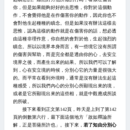
你，但是如果能夠好好的去思惟，你對於這個動
作，不會覺得他是在作傷害你的動作，因此你也不
會對他生起種種的瞋念。但是如果沒有辦法這樣去
思惟，認為這樣的動作就是在傷害你的話，想必透
由這種非理作意，你自然的會對於他，生起強烈的
瞋念。所以以境界本身而言，有一些境它沒有所謂
的傷害與幫助，而是完全都是透由你的心，去安立
境界之後，而產生出來的結果。所以我們可以了解
到，心在安立境的時候，分別心它的力量是很強大
的。而平常在看到外境時，通常是沒有辦法生起這
種感受，所以我們內心的分別心所顯現出來的境，
或者是它所顯現出來的這些相，就是中觀應成所談
的所破。
接下來看到正文第
142
頁，昨天是上到了第
142
頁的倒數第六行，最下面這個地方「故如釋論所
解，正是菩薩所許也」。接下來，
若了知由分別心