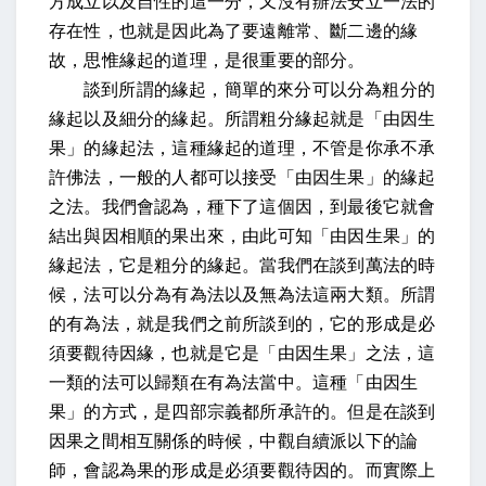
方成立以及自性的這一分，又沒有辦法安立一法的
存在性，也就是因此為了要遠離常、斷二邊的緣
故，思惟緣起的道理，是很重要的部分。
談到所謂的緣起，簡單的來分可以分為粗分的
緣起以及細分的緣起。所謂粗分緣起就是「由因生
果」的緣起法，這種緣起的道理，不管是你承不承
許佛法，一般的人都可以接受「由因生果」的緣起
之法。我們會認為，種下了這個因，到最後它就會
結出與因相順的果出來，由此可知「由因生果」的
緣起法，它是粗分的緣起。當我們在談到萬法的時
候，法可以分為有為法以及無為法這兩大類。所謂
的有為法，就是我們之前所談到的，它的形成是必
須要觀待因緣，也就是它是「由因生果」之法，這
一類的法可以歸類在有為法當中。這種「由因生
果」的方式，是四部宗義都所承許的。但是在談到
因果之間相互關係的時候，中觀自續派以下的論
師，會認為果的形成是必須要觀待因的。而實際上