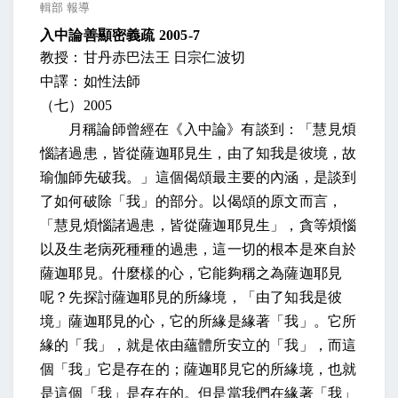
輯部 報導
入中論善顯密義疏
2005-7
教授：甘丹赤巴法王 日宗仁波切
中譯：如性法師
（七）
2005
月稱論師曾經在《入中論》有談到：「慧見煩
惱諸過患，皆從薩迦耶見生，由了知我是彼境，故
瑜伽師先破我。」這個偈頌最主要的內涵，是談到
了如何破除「我」的部分。以偈頌的原文而言，
「慧見煩惱諸過患，皆從薩迦耶見生」，貪等煩惱
以及生老病死種種的過患，這一切的根本是來自於
薩迦耶見。什麼樣的心，它能夠稱之為薩迦耶見
呢？先探討薩迦耶見的所緣境，「由了知我是彼
境」薩迦耶見的心，它的所緣是緣著「我」。它所
緣的「我」，就是依由蘊體所安立的「我」，而這
個「我」它是存在的；薩迦耶見它的所緣境，也就
是這個「我」是存在的。但是當我們在緣著「我」