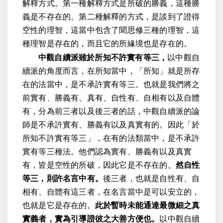
解釋方式。第一種解釋方式是所破的勝義，這種勝
義是不存在的。第二種解釋的方式，是談到了證得
空性的理智，這當中包含了聞思修三種的理智，這
種理智是存在的，而且它的所緣境也是存在的。
中觀自續派雖於所知不許實有等三，
以中觀自
續派的角度而言，在所知當中，「所知」就是所存
在的法當中，是不承許實有等三。也就是我們將之
前實有、勝義有、真有、自性有、自相有以及自體
有，分為前三者以及後三者的話，中觀自續派的論
師是不承許實有、勝義有以及真實有的。因此「於
所知不許實有等三」，在有的法類當中，是不承許
實有等三種法。他們認為實有、勝義有以及真實
有，皆是空性的所破，因此它是不存在的。
然自性
等三，則許名言中有。
後三者，也就是自性有、自
相有、自體有這三者，在名言當中是可以安立的，
也就是它是存在的。
此於暫時未能通達最微細之真
實義者，實為引導證彼之大善方便也。
以中觀自續