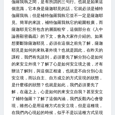
伽羅我執之間，是有所謂的三句行。也就是如果這
個意識，它本身是薩迦耶見的話，它就必須是補特
伽羅我執；但是補特伽羅我執它並不一定是薩迦耶
見。簡單的來說，補特伽羅我執它的範圍較廣，而
薩迦耶見它所包含的層面較窄，這個部分在《入中
論善顯密義疏》的下文，會為大家作介紹的。如果
想要斷除薩迦耶見，必須在這個之前先了解，薩迦
耶見是如何的來執著外境？也就是因此，在昨天的
課程，我們有先談到，必須要先了解分別心是如何
的來安立外境？了解了心是如何安立境之後，才有
辦法了解到，與這個正相違，也就是不由分別心去
安立境，而以自主、自方成立的方式呈現的狀態，
是什麼樣的狀態？也就是如此，我們必須要先了
解，在蘊之上，心是如何的來安立自我？甚至安立
了補特伽羅？了解了這個內涵，我們反觀內心會發
現，雖然心是用這種方式在安立境，但是這種境，
在我們內心現起的時候，似乎不是以這種方式呈現