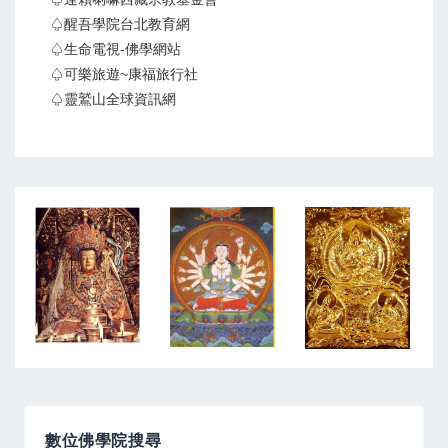
♤醒吾學院台北教育網
♤生命電視-佛學網站
♤可樂旅遊~康福旅行社
♤靈鷲山全球資訊網
數位佛學院搜尋