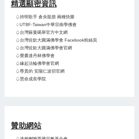
精選顯密資訊
♤持明歌手 倉央龍措 兩種快樂
♤UTBF-Taiwan中華宗南學佛會
♤台灣蘇曼噶舉官方中文網
♤台灣佐欽大圓滿佛學會 Facebook粉絲頁
♤台灣佐欽大圓滿佛學會官網
♤覺囊達丹林佛學會
♤緣起法輪佛學會官網
♤尊貴的 安陽仁波切官網
♤慧命成長學院
贊助網站
♤達賴喇嘛西藏宗教基金會