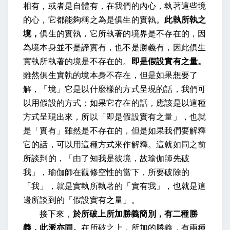
相有，或者是自體有，在我們的內心，執著這些境
的心，它都能夠稱之為是俱生的實執。
此執所執之
境，
俱生的實執，它所執著的境界是不存在的，因
為境本身並不是諦實有，也不是勝義有，因此俱生
實執所執著的境是不存在的。
即是假設實有之量。
雖然俱生實執的境本身不存在，但是如果想要了
解，「境」它是以什麼樣的方式呈現的話，我們可
以用假設的方式；如果它存在的話，應該是以這種
方式呈現出來，所以「即是假設實有之量」，也就
是「實有」雖然是不存在的，但是如果我們要解釋
它的話，可以用這種方式來作解釋。這就如同之前
所談到的，「由了知我是彼境，故瑜伽師先破
我」，瑜伽師在觀修空性的當下，所要破除的
「我」，就是實執所執著的「實有我」，也就是這
邊所談到的「假設實有之量」。
接下來，
於所破上所加勝義簡別，有二種勝
義，此派亦同。
在所破之上，所加的勝義，有兩種