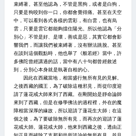
束縛著。甚至他認為，不管是黑狗，或者是白狗，
只要是狗咬到你一口，你都會覺得痛。甚至在天空
中，可以看到各式各樣的雲彩，有白雲，也有烏
雲，只要是雲它都能夠擋住陽光。所以他認為「分
別心」不管是好、是壞，善或是惡，其實它都會影
響我們，而讓我們被束縛著，沒有辦法跳脫。甚至
在談到這個觀點時，他也舉了《般若經》當中，許
多佛陀曾經講過的話，當中有八十句都曾經敘述
到，分別心本身就是執著自相的心。
因此在西藏當地，相當盛行無所有見的見解。
之後西藏的國王，為了破除這種邪見，而從印度迎
請了蓮花戒大師來到了西藏。在剛開始是靜命論師
來到了西藏，但是在修學佛法的過程裡，外在的魔
障相當深厚的緣故，所以迎請了蓮花生大師；在這
個之後，為了要破除無所有見，而再次的迎請了蓮
花戒大師。蓮花戒大師，他來到西藏之後，透由正
知正見而破除了支那和尚所談論的無所有見。並且