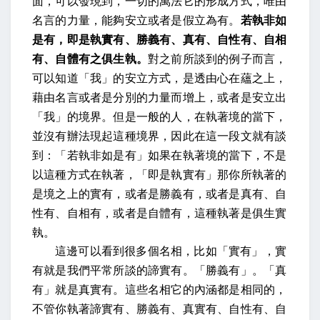
面，可以發現到，一切的萬法它的形成方式，唯由
名言的力量，能夠安立或者是假立為有。
若執非如
是有，即是執實有、勝義有、真有、自性有、自相
有、自體有之俱生執。
對之前所談到的例子而言，
可以知道「我」的安立方式，是透由心在蘊之上，
藉由名言或者是分別的力量而增上，或者是安立出
「我」的境界。但是一般的人，在執著境的當下，
並沒有辦法現起這種境界，因此在這一段文就有談
到：「若執非如是有」如果在執著境的當下，不是
以這種方式在執著，「即是執實有」那你所執著的
是境之上的實有，或者是勝義有，或者是真有、自
性有、自相有，或者是自體有，這種執著是俱生實
執。
這邊可以看到很多個名相，比如「實有」，實
有就是我們平常所談的諦實有。「勝義有」。「真
有」就是真實有。這些名相它的內涵都是相同的，
不管你執著諦實有、勝義有、真實有、自性有、自