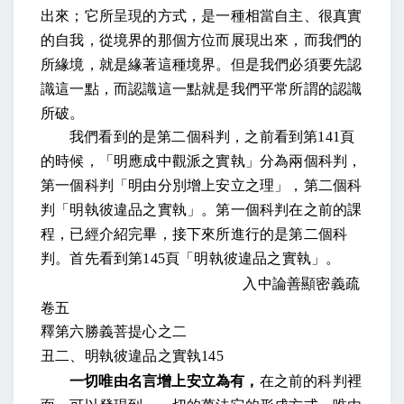
出來；它所呈現的方式，是一種相當自主、很真實
的自我，從境界的那個方位而展現出來，而我們的
所緣境，就是緣著這種境界。但是我們必須要先認
識這一點，而認識這一點就是我們平常所謂的認識
所破。
我們看到的是第二個科判，之前看到第
141
頁
的時候，「明應成中觀派之實執」分為兩個科判，
第一個科判「明由分別增上安立之理」，第二個科
判「明執彼違品之實執」。第一個科判在之前的課
程，已經介紹完畢，接下來所進行的是第二個科
判。首先看到第
145
頁「明執彼違品之實執」。
入中論善顯密義疏
卷五
釋第六勝義菩提心之二
丑二、明執彼違品之實執
145
一切唯由名言增上安立為有，
在之前的科判裡