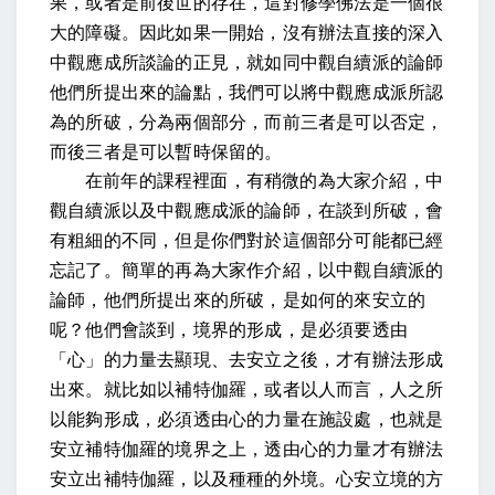
果，或者是前後世的存在，這對修學佛法是一個很
大的障礙。因此如果一開始，沒有辦法直接的深入
中觀應成所談論的正見，就如同中觀自續派的論師
他們所提出來的論點，我們可以將中觀應成派所認
為的所破，分為兩個部分，而前三者是可以否定，
而後三者是可以暫時保留的。
在前年的課程裡面，有稍微的為大家介紹，中
觀自續派以及中觀應成派的論師，在談到所破，會
有粗細的不同，但是你們對於這個部分可能都已經
忘記了。簡單的再為大家作介紹，以中觀自續派的
論師，他們所提出來的所破，是如何的來安立的
呢？他們會談到，境界的形成，是必須要透由
「心」的力量去顯現、去安立之後，才有辦法形成
出來。就比如以補特伽羅，或者以人而言，人之所
以能夠形成，必須透由心的力量在施設處，也就是
安立補特伽羅的境界之上，透由心的力量才有辦法
安立出補特伽羅，以及種種的外境。心安立境的方