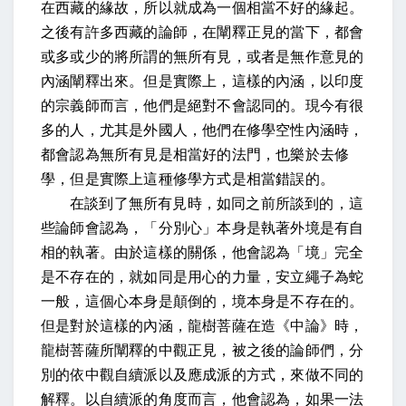
在西藏的緣故，所以就成為一個相當不好的緣起。
之後有許多西藏的論師，在闡釋正見的當下，都會
或多或少的將所謂的無所有見，或者是無作意見的
內涵闡釋出來。但是實際上，這樣的內涵，以印度
的宗義師而言，他們是絕對不會認同的。現今有很
多的人，尤其是外國人，他們在修學空性內涵時，
都會認為無所有見是相當好的法門，也樂於去修
學，但是實際上這種修學方式是相當錯誤的。
在談到了無所有見時，如同之前所談到的，這
些論師會認為，「分別心」本身是執著外境是有自
相的執著。由於這樣的關係，他會認為「境」完全
是不存在的，就如同是用心的力量，安立繩子為蛇
一般，這個心本身是顛倒的，境本身是不存在的。
但是對於這樣的內涵，龍樹菩薩在造《中論》時，
龍樹菩薩所闡釋的中觀正見，被之後的論師們，分
別的依中觀自續派以及應成派的方式，來做不同的
解釋。以自續派的角度而言，他會認為，如果一法