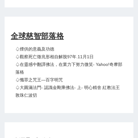
全球慈智部落格
♤煙供的意義及功德
♤觀察死亡徵兆形相自解脫97年.11月1日
♤在靈感中翻譯佛法，在業力下努力微笑- Yahoo!奇摩部
落格
♤懺罪之咒王—百字明咒
♤大圓滿法門- 認識金剛乘佛法- 上- 明心精舍.紅教法王
敦珠仁波切