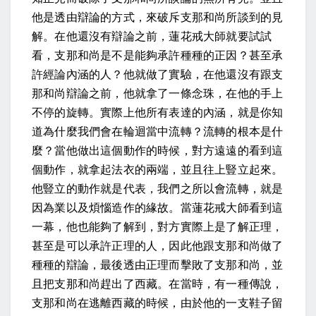
他是透由辯論的方式，來破斥支那和尚所談到的見
解。在他還沒有辯論之前，蓮花戒大師就要試試
看，支那和尚是不是能夠承許種種的正因？甚至承
許經論內涵的人？他就做了實驗，在他還沒有跟支
那和尚辯論之前，他就拿了一條念珠，在他的手上
不停的旋轉。實際上他所有表達的內涵，就是你知
道為什麼我們會在輪迴當中流轉？流轉的根本是什
麼？當他做出這個動作的時候，對方遠遠的看到這
個動作，就拿起法衣的兩端，並且往上豎立起來。
他豎立的動作就是代表，我們之所以會流轉，就是
因為業以及煩惱造作的緣故。當蓮花戒大師看到這
一幕，他也能夠了解到，對方實際上是了解正理，
甚至是可以承許正理的人，因此他跟支那和尚做了
種種的辯論，最後透由正理而擊敗了支那和尚，並
且把支那和尚趕出了西藏。在當時，有一種傳說，
支那和尚在逃離西藏的時候，由於他的一支鞋子留