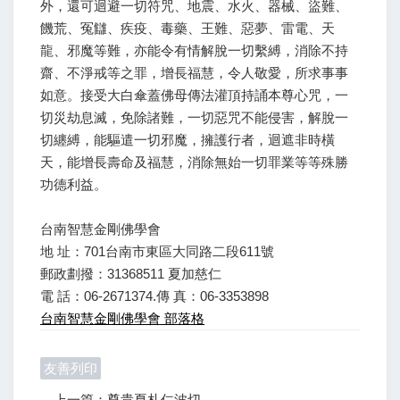
外，還可迴避一切符咒、地震、水火、器械、盜難、
饑荒、冤讎、疾疫、毒藥、王難、惡夢、雷電、天
龍、邪魔等難，亦能令有情解脫一切繫縛，消除不持
齋、不淨戒等之罪，增長福慧，令人敬愛，所求事事
如意。接受大白傘蓋佛母傳法灌頂持誦本尊心咒，一
切災劫息滅，免除諸難，一切惡咒不能侵害，解脫一
切纏縛，能驅遣一切邪魔，擁護行者，迴遮非時橫
天，能增長壽命及福慧，消除無始一切罪業等等殊勝
功德利益。
台南智慧金剛佛學會
地 址：701台南市東區大同路二段611號
郵政劃撥：31368511 夏加慈仁
電 話：06-2671374.傳 真：06-3353898
台南智慧金剛佛學會 部落格
友善列印
上一篇：尊貴夏札仁波切