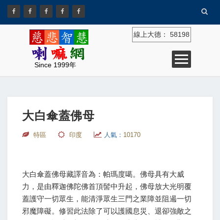
線上大德：
58198
Since 1999年
大白傘蓋佛母
特區
印度
人氣：
10170
大白傘蓋佛母藏譯音為：帕瑪度噶。佛母具有大威
力，是由釋迦佛陀佛首頂髻中升起，佛母放大光明覆
蓋護守一切眾生，能清淨眾生三門之業障並阻遏一切
邪魔障礙。修習此法除了可以護國息災、退卻強敵之