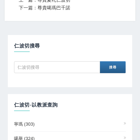
下一篇：尊貴噶瑪巴千諾
仁波切搜尋
仁波切-以教派查詢
寧瑪
(303)
噶舉
(324)