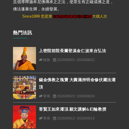
且倡導釋迦牟尼佛傳承之正法，使眾生有正確成佛之道，
佛法蓬蓽生輝，永續發展。
Since1999 您是第
大德人次
熱門法訊
上密院前院長圖登滇金仁波來台弘法
格魯
2026/08/01~2026/08/22
錫金佛教之瑰寶 大圓滿持明命修伏藏法灌
頂
寧瑪
2026/08/22~2026/08/24
菩賢王如來灌頂.願文講解&幻輪教授
寧瑪
2026/09/12~2026/09/13