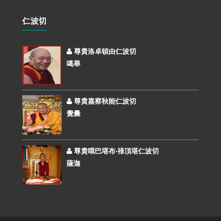
仁波切
尊貴洛卓頓由仁波切
噶舉
尊貴嘉察秋能仁波切
覺囊
尊貴哦巴堪布‧祿頂堪仁波切
薩迦