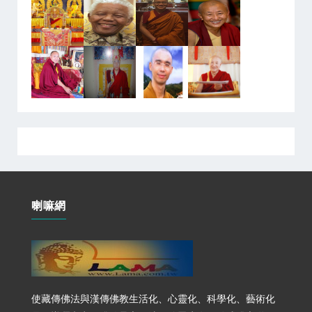
喇嘛網
使藏傳佛法與漢傳佛教生活化、心靈化、科學化、藝術化