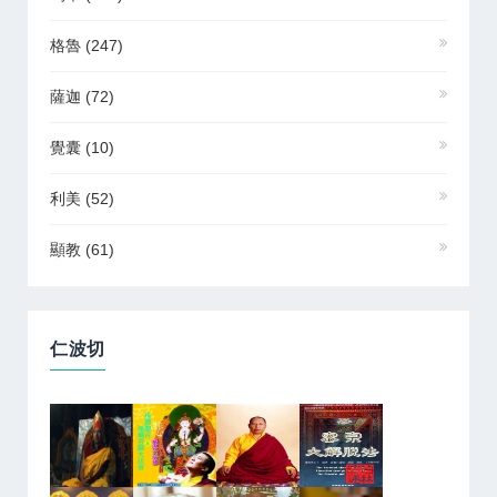
格魯
(247)
薩迦
(72)
覺囊
(10)
利美
(52)
顯教
(61)
仁波切