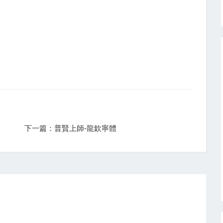
下一篇：普賢上師-龍欽寧體