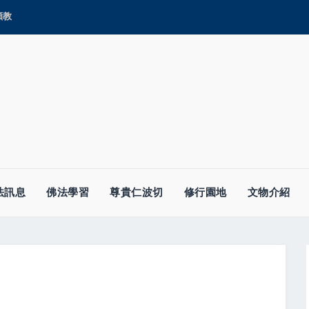
顯教
法訊息
佛法學習
尊貴仁波切
修行園地
文物介紹