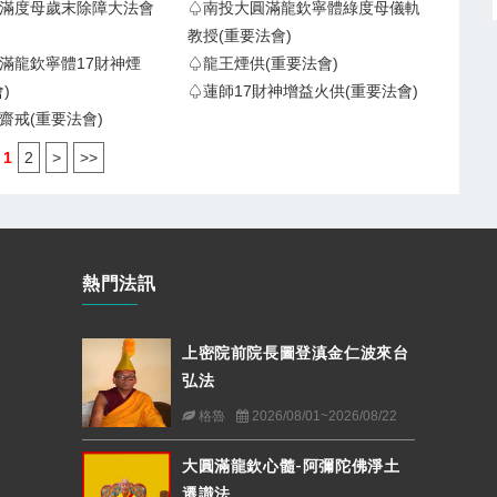
滿度母歲末除障大法會
♤南投大圓滿龍欽寧體綠度母儀軌
教授(重要法會)
滿龍欽寧體17財神煙
♤龍王煙供(重要法會)
)
♤蓮師17財神增益火供(重要法會)
齋戒(重要法會)
1
2
>
>>
熱門法訊
上密院前院長圖登滇金仁波來台
弘法
格魯
2026/08/01~2026/08/22
大圓滿龍欽心髓-阿彌陀佛淨土
遷識法