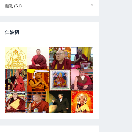
顯教
(61)
仁波切