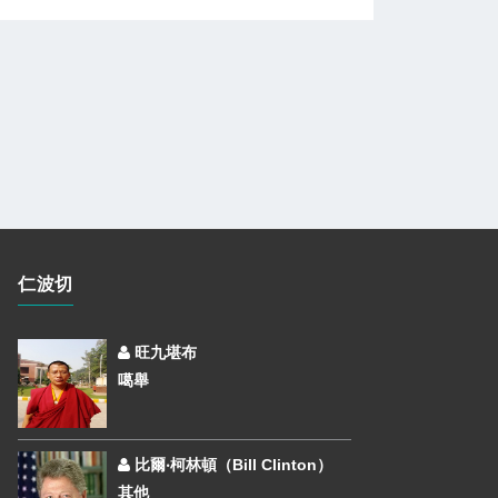
仁波切
旺九堪布
噶舉
比爾‧柯林頓（Bill Clinton）
其他