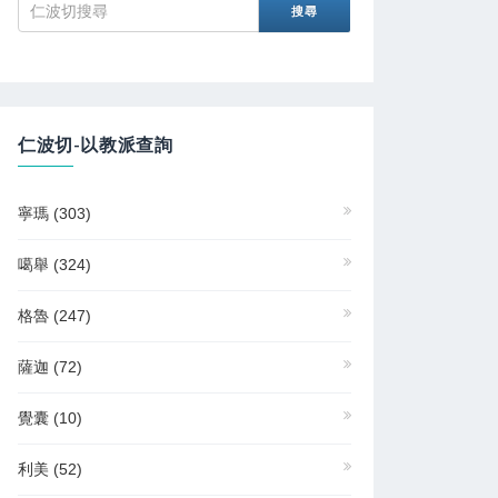
仁波切-以教派查詢
寧瑪
(303)
噶舉
(324)
格魯
(247)
薩迦
(72)
覺囊
(10)
利美
(52)