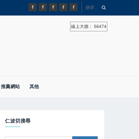
線上大德：
56474
推薦網站
其他
仁波切搜尋