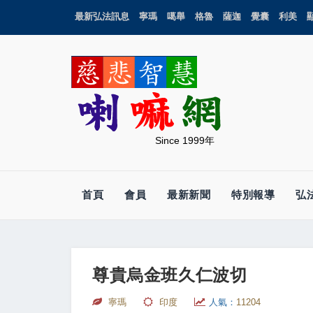
最新弘法訊息
寧瑪
噶舉
格魯
薩迦
覺囊
利美
Since 1999年
首頁
會員
最新新聞
特別報導
弘
尊貴烏金班久仁波切
寧瑪
印度
人氣：
11204