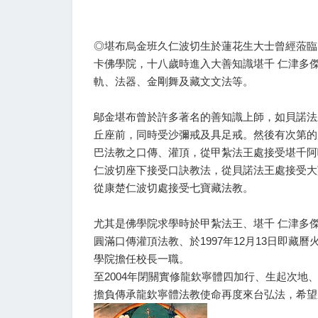
◎堪布烏金班久仁波切生於蓮花生大士曾經蒞臨，
卡佛學院，十八歲時進入大善知識堪千 仁津多
軌、法器、金剛舞及藏文文法等。
鄔金堪布曾於許多著名的善知識上師，如貝諾法
丘座前，同時受沙彌戒及具足戒。然後有次第的
巴法教之口傳、灌頂，從甲紮法王處接受堪千阿
仁波切座下接受口訣教法，從貝諾法王處接受大
從康楚仁波切處接受七寶藏法教。
尤其是佛學院求學時於甲紮法王、堪千 仁津多
圓滿口傳灌頂法教、於1997年12月13日即藏
學院擔任校長一職。
至2004年閉關實修龍欽寧體四加行、生起次地、
擔負傳承龍欽寧體法教使命再度來台弘法，希望