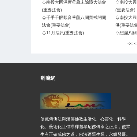
♤南投大圓滿度母歲末除障大法會
♤南投大圓
(重要法會)
(重要法會)
♤千手千眼觀音菩薩八關齋戒閉關
♤南投大圓
法會(重要法會)
供(重要法會
♤11月法訊(重要法會)
♤紐涅八關
<<
<
喇嘛網
使藏傳佛法與漢傳佛教生活化、心靈化、科學
化、藝術化且倡導釋迦牟尼佛傳承之正法，使眾
生有正確成佛之道，佛法蓬蓽生輝，永續發展。