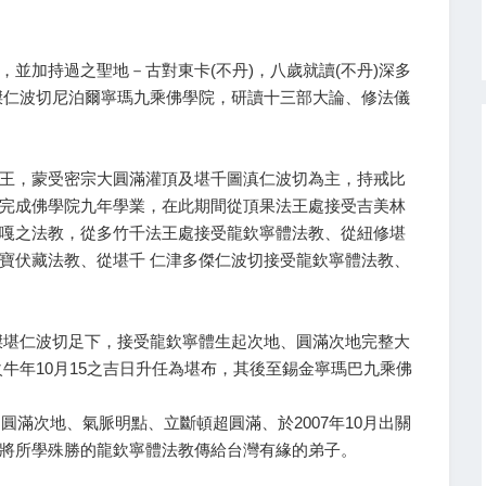
並加持過之聖地－古對東卡(不丹)，八歲就讀(不丹)深多
傑仁波切尼泊爾寧瑪九乘佛學院，研讀十三部大論、修法儀
王，蒙受密宗大圓滿灌頂及堪千圖滇仁波切為主，持戒比
完成佛學院九年學業，在此期間從頂果法王處接受吉美林
嘎之法教，從多竹千法王處接受龍欽寧體法教、從紐修堪
寶伏藏法教、從堪千 仁津多傑仁波切接受龍欽寧體法教、
傑堪仁波切足下，接受龍欽寧體生起次地、圓滿次地完整大
曆火牛年10月15之吉日升任為堪布，其後至錫金寧瑪巴九乘佛
圓滿次地、氣脈明點、立斷頓超圓滿、於2007年10月出關
將所學殊勝的龍欽寧體法教傳給台灣有緣的弟子。