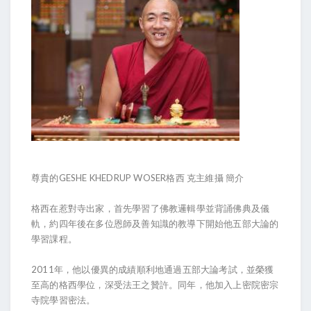
尊貴的GESHE KHEDRUP WOSER格西 克主維攝 簡介
格西在惹對寺出家，首先學習了佛教邏輯學並背誦佛典及儀
軌，約四年後在多位恩師及善知識的教導下開始他五部大論的
學習課程。
2011年，他以優異的成績順利地通過五部大論考試，並榮獲
至高的格西學位，深受法王之贊許。同年，他加入上密院密宗
寺院學習密法。