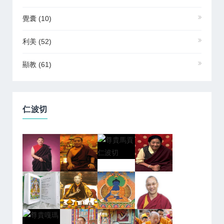
覺囊
(10)
利美
(52)
顯教
(61)
仁波切