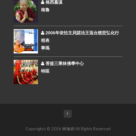
格西嘉滇
格魯
2006年依怙主貝諾法王蒞台慈悲弘化行
程表
寧瑪
菩提三乘林佛學中心
特區
Copyrights © 2016 喇嘛網 All Rights Reserved