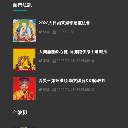
熱門法訊
2026大日如來滅罪超度法會
薩迦
2026/08/28
大圓滿龍欽心髓-阿彌陀佛淨土遷識法
寧瑪
2026/08/14~2026/08/16
菩賢王如來灌頂.願文講解&幻輪教授
寧瑪
2026/09/12~2026/09/13
仁波切