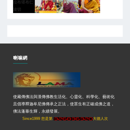
喇嘛網
使藏傳佛法與漢傳佛教生活化、心靈化、科學化、藝術化
且倡導釋迦牟尼佛傳承之正法，使眾生有正確成佛之道，
佛法蓬蓽生輝，永續發展。
Since1999 您是第
大德人次