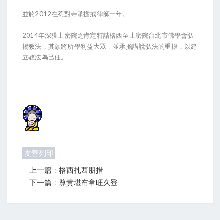
並於2012在惹對寺承擔戒律師一年。
2014年深獲上密院之肯定特請格西至上密院台北市佛學會弘
揚教法，其願將所學利益大眾，並承擔講說弘法的重擔，以建
立教法為己任。
友善列印
上一篇：格西扎西朋措
下一篇：尊貴堪布拿旺久登