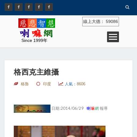
線上大德：
59086
Since 1999年
格西克主維攝
格魯
印度
人氣：
8606
日期:2014/06/29
喇
嘛
網
報導