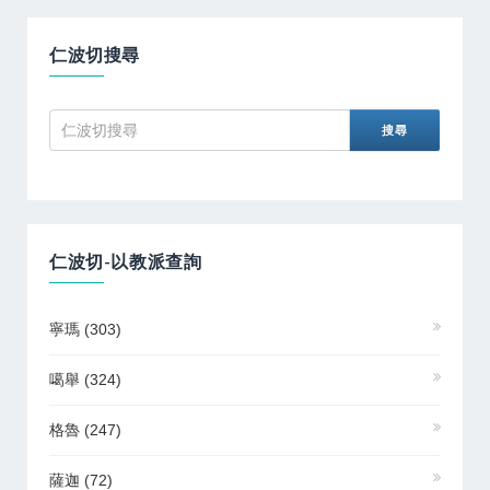
仁波切搜尋
仁波切-以教派查詢
寧瑪
(303)
噶舉
(324)
格魯
(247)
薩迦
(72)