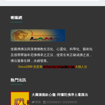
喇嘛網
使藏傳佛法與漢傳佛教生活化、心靈化、科學化、藝術化
且倡導釋迦牟尼佛傳承之正法，使眾生有正確成佛之道，
佛法蓬蓽生輝，永續發展。
Since1999 您是第
大德人次
熱門法訊
大圓滿龍欽心髓-阿彌陀佛淨土遷識法
寧瑪
2026/08/14~2026/08/16