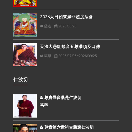
2026大日如來滅罪超度法會
薩迦
2026/08/28
天法大悲紅觀音五尊灌頂及口傳
噶舉
2026/07/05~2026/09/25
仁波切
尊貴聶多桑楚仁波切
噶舉
尊貴第六世祖古蔣袞仁波切