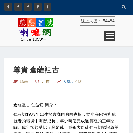
線上大德：
54484
Since 1999年
尊貴 倉薩祖古
噶舉
印度
人氣：
2801
倉薩祖古 仁波切 簡介：
仁波切1973年出生於囊謙的倉薩家族，從小在佛法和成
就者的環境中熏習成長，年少時便完成過傳統的三年閉
關。成年後領受比丘具足戒，並被大司徒仁波切認證為第