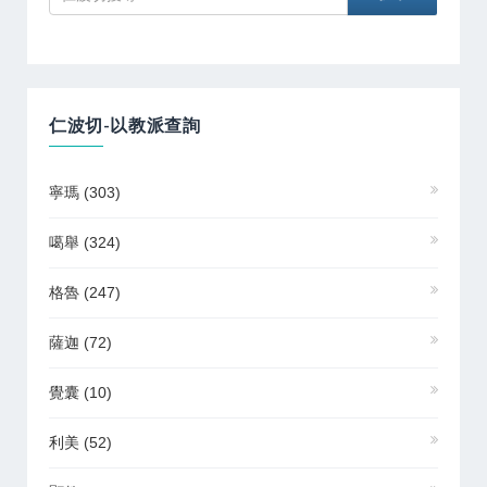
仁波切-以教派查詢
寧瑪
(303)
噶舉
(324)
格魯
(247)
薩迦
(72)
覺囊
(10)
利美
(52)