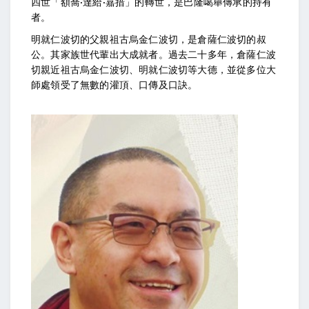
四世「額喬·達給·嘉措」的轉世，是巴隆噶舉傳承的持有
者。
明就仁波切的父親祖古烏金仁波切，是倉薩仁波切的叔
公。其家族世代輩出大成就者。過去二十多年，倉薩仁波
切親近祖古烏金仁波切、明就仁波切等大德，並從多位大
師處領受了無數的灌頂、口傳及口訣。