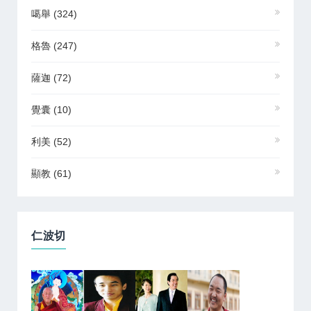
噶舉
(324)
格魯
(247)
薩迦
(72)
覺囊
(10)
利美
(52)
顯教
(61)
仁波切