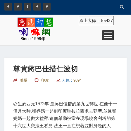
線上大德：
55437
Since 1999年
尊貴蔣巴佳措仁波切
噶舉
印度
人氣：
9894
◎生於西元1972年.是蔣巴佳措的第九世轉世.在他十一
個月大時.和媽媽一起到印度哇拉拉西處去朝聖.並且和
媽媽一起做大禮拜.這個舉動被當在現場繞舍利塔的第
十六世大寶法王看見.法王一直注視著並對身邊的人