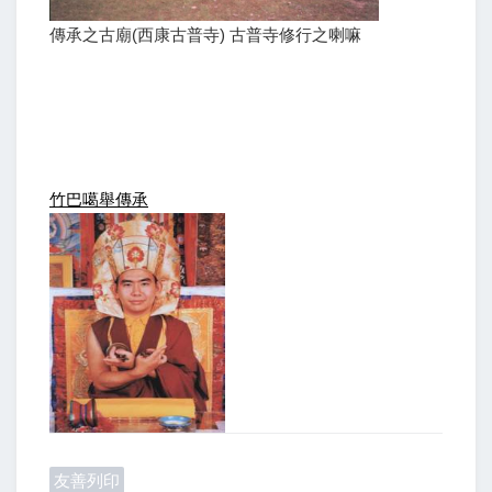
傳承之古廟(西康古普寺) 古普寺修行之喇嘛
竹巴噶舉傳承
友善列印