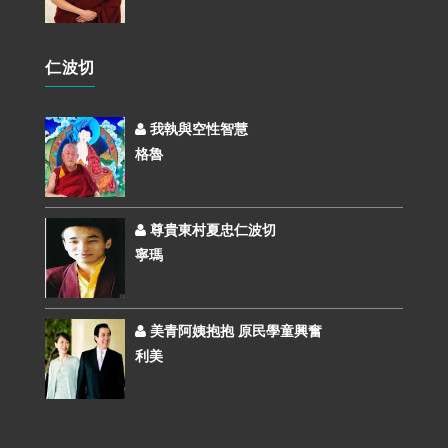
仁波切
我執與空性智慧
格魯
尊貴東村夏忠仁波切
寧瑪
美青阿姨抱抱 原民學童興奮
利美