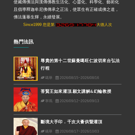
使藏傳佛法與漢傳佛教生活化、心靈化、科學化、藝術化
且倡導釋迦牟尼佛傳承之正法，使眾生有正確成佛之道，
佛法蓬蓽生輝，永續發展。
Since1999 您是第
大德人次
熱門法訊
尊貴的第十二世蘇曼噶旺仁波切來台弘法
行程
噶舉
2026/08/15~2026/08/16
菩賢王如來灌頂.願文講解&幻輪教授
寧瑪
2026/09/12~2026/09/13
斷境大手印．千次大薈供暨灌頂
噶舉
2026/08/17~2026/10/03