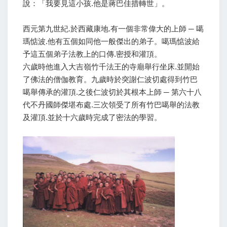
說：「我要見這小孩.他是蔣巴佳措轉世」。
西元第九世紀.於西藏康地.有一個非常偉大的上師 ─ 噶
瑪惦波.他有五個如同他一般傑出的弟子。噶瑪惦波給
予這五個弟子法教上的口傳.密授和灌頂。
六歲時他進入大吉嶺竹千法王的寺廟舉行坐床.並開始
了佛法的僧伽教育。九歲時於突謝仁波切處得到竹巴
噶舉傳承的灌頂.之後仁波切於其根本上師 ─ 第六十八
代不丹國師傑堪布處.三次領受了所有竹巴噶舉的法教
及灌頂.並於十六歲時完成了密法的學習。