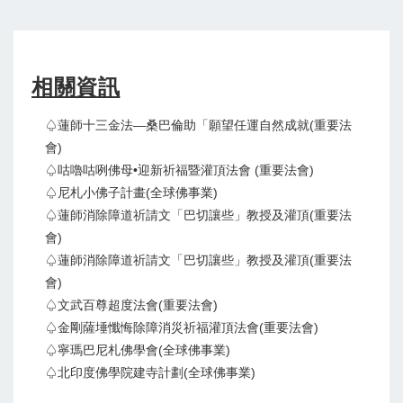
相關資訊
♤蓮師十三金法—桑巴倫助「願望任運自然成就(重要法
會)
♤咕嚕咕咧佛母•迎新祈福暨灌頂法會 (重要法會)
♤尼札小佛子計畫(全球佛事業)
♤蓮師消除障道祈請文「巴切讓些」教授及灌頂(重要法
會)
♤蓮師消除障道祈請文「巴切讓些」教授及灌頂(重要法
會)
♤文武百尊超度法會(重要法會)
♤金剛薩埵懺悔除障消災祈福灌頂法會(重要法會)
♤寧瑪巴尼札佛學會(全球佛事業)
♤北印度佛學院建寺計劃(全球佛事業)