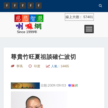
線上大德：
57401
Since 1999年
尊貴竹旺夏祖談確仁波切
寧瑪
印度
人氣：
14465
日期:2009/09/03
喇
嘛
網