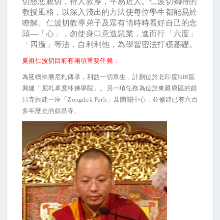
切慈悲親切，待人敦厚，平易近人。仁波切獨特的
教授風格，以深入淺出的方法使每位學生都能易於
瞭解。仁波切教導弟子及眾有情時時看好自己的念
頭—「心」，勿使身口意造惡業，進而行「六度」
「四攝」等法，自利利他，為學習密法打穩基礎。
夏祖仁波切目前有兩項重要任務：
為延續殊勝尼札傳承，利益一切眾生，計劃位於北印度BIR區
興建「尼札卓度林佛學院」。另一項任務為位於東藏康區的頗
昌寺興建一座「Zongdok Parli」及閉關中心，並修建已有六百
多年歷史的頗昌寺。