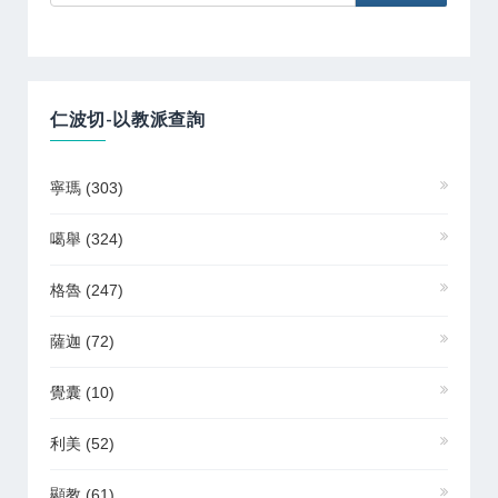
仁波切-以教派查詢
寧瑪
(303)
噶舉
(324)
格魯
(247)
薩迦
(72)
覺囊
(10)
利美
(52)
顯教
(61)