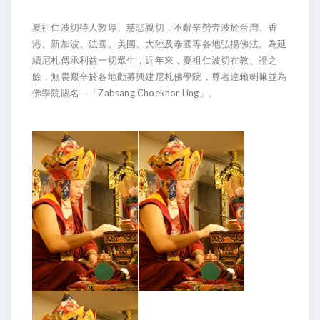
夏祖仁波切待人敦厚、慈悲親切，不辭辛勞奔波於台灣、香
港、新加波、法國、美國、大陸及泰國等各地弘揚佛法。為延
續尼札傳承利益一切眾生，近年來，夏祖仁波切在教、證之
餘，無畏艱辛於各地勸募興建尼札佛學院，尊者達賴喇嘛並為
Zabsang Choekhor Ling
佛學院賜名—「
」。