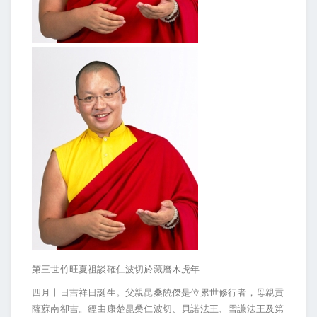
第三世竹旺夏祖談確仁波切於藏
曆
木虎年
四月十日吉祥日誕生
。父親昆桑饒傑是位累世修行者，母親貢
薩蘇南卻吉。經由康楚昆桑仁波切、貝諾法王、雪謙法王及第