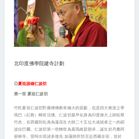
北印度佛學院建寺計劃
◎
夏祖談確仁波切
第一世 夏祖仁波切
竹旺夏祖仁波切對藏傳佛教有極大的貢獻，也是四大教派之寧
瑪巴（紅教）轉世活佛。仁波切最早化身為印度偉大上師拓尊
竹杰，在西藏則化身為蓮花生大師二十五位大成就者之一的碩
波拉巴爾。仁波切第一世轉世為葛瑪維瑟朗卓，誕生於丹桑阿
卻林寺。當時出現諸多徵兆:如蓮師所預言赴西藏全區，並於