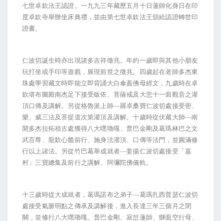
七世卓欽法王認證。一九九三年藏
歷
五月十日蓮師化身日
在印
度卓欽寺舉辦坐床典禮，並由第七世卓欽法王頒給認證轉世印
證書。
仁波切誕生時亦出現諸多吉祥
徵
兆
。年約一
歲
即與其他小朋友
玩打坐或手印等遊戲
，展現前世之
徵
兆
。四
歲
起在老師多杰東
珠處學習藏文時即能立即背誦大白傘蓋佛母經文，九
歲
時在卓
欽堪布圖殿南杰足下接受皈依、菩薩戒及大悲十一面觀音之灌
頂口傳及講解。另從格魯派上師—羅卓桑寶仁波切處接受密、
樂、威三法及菩提道次第灌頂及講解。十
歲
時從伏藏大師—南
開多杰拉拓祖古處獲得八大嘿嚕嘎、普巴金剛及葛瑪林巴之文
武百尊、龍欽心髓前行、施身法灌頂、口傳等法門，並圓滿修
行以上諸法。另從竹巴葛舉成就者—姜揚仁波切處接受「嘉
村」三寶總集及前行之講解、阿彌陀佛儀軌。
十三
歲
時從大成就者，葛瑪諾布之弟子—葛瑪扎西普瑟仁波切
處接受氣脈明點之傳承及講解後，進入長達三年三個月之閉
關，並修行八大嘿嚕嘎、普巴金剛、寂岔蓮師、獅面空行母、