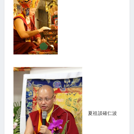
夏祖談確仁波