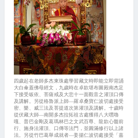
四歲起在老師多杰東珠處學習藏文時即能立即背誦
大白傘蓋佛母經文，九歲時在卓欽堪布圖殿南杰足
下接受皈依、菩薩戒及大悲十一面觀音之灌頂口傳
及講解。另從格魯派上師—羅卓桑寶仁波切處接受
密、樂、威三法及菩提道次第灌頂及講解。十歲時
從伏藏大師—南開多杰拉拓祖古處獲得八大嘿嚕
嘎、普巴金剛及葛瑪林巴之文武百尊、龍欽心髓前
行、施身法灌頂、口傳等法門，並圓滿修行以上諸
法。另從竹巴葛舉成就者—姜揚仁波切處接受「嘉