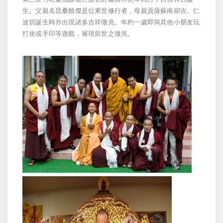
生。父親名昆桑饒傑是位累世修行者，母親貢薩蘇南卻吉。仁
波切誕生時亦出現諸多吉祥徵兆。年約一歲即與其他小朋友玩
打坐或手印等遊戲，展現前世之徵兆。