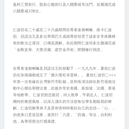
嘉村三寶前行、龍欽心髓前行及八關齋戒等法門。並圓滿完成
108
八關齋戒
次。
仁波切在二十
歲
至二十六
歲
期間在尊者達賴喇嘛、南卡仁波
切、貝諾法王及多位寧瑪巴大成就尊前領受了諸多非常殊勝稀
有的教法之灌頂、口傳及講解。在此期間仁波切多次圓滿完成
「金剛亥母、大寶伏藏、
虛
空金丹術」閉關修行得證
。
在尊者達賴喇嘛及貝諾法王的鼓勵下，一九九九年，夏祖仁波
切在加德滿都成立了「雅久嘎旺卓度林」。
夏祖仁波切二○○○
年第一次有
緣
在台灣新竹市駐錫
，並和海濤法師在新竹港南活
動中心聯合舉辦法會，此後亦常於美國、新加坡、法國、香港
等地教學。
仁波切慈悲親切，待人敦厚，平易近人。仁波切
獨特的教授風格，以深入淺出的方法使
每
位學生都能易於瞭
解
。仁波切教導弟子及眾有情時時看好自己的念頭—「心」，
勿使身口意造惡業，進而行「六度」「四攝」等法，自利利
他，為學習密法打穩基礎。