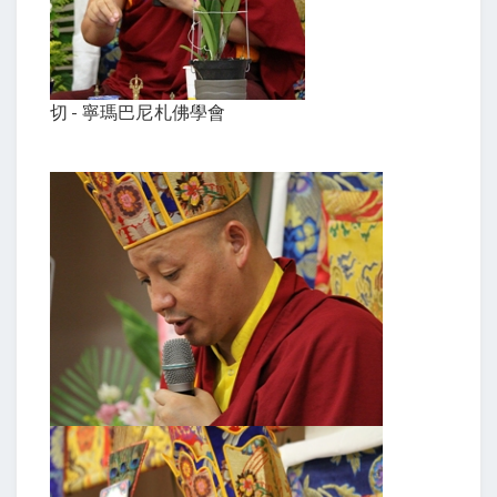
切 - 寧瑪巴尼札佛學會