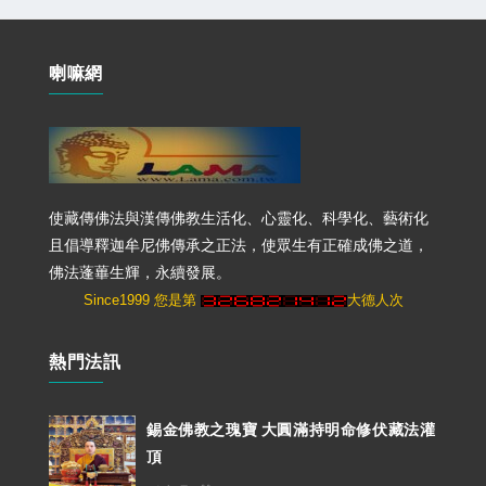
喇嘛網
使藏傳佛法與漢傳佛教生活化、心靈化、科學化、藝術化
且倡導釋迦牟尼佛傳承之正法，使眾生有正確成佛之道，
佛法蓬蓽生輝，永續發展。
Since1999 您是第
大德人次
熱門法訊
錫金佛教之瑰寶 大圓滿持明命修伏藏法灌
頂