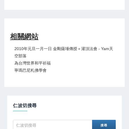
相關網站
2010年元旦一月一日 金剛薩埵傳授＋灌頂法會 - Yam天
空部落
為台灣世界和平祈福
寧瑪巴尼札佛學會
仁波切搜尋