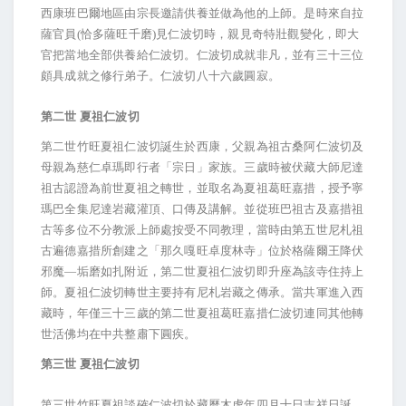
西康班巴爾地區由宗長邀請供養並做為他的上師。是時來自拉
薩官員(恰多薩旺千磨)見仁波切時，親見奇特壯觀變化，即大
官把當地全部供養給仁波切。仁波切成就非凡，並有三十三位
頗具成就之修行弟子。仁波切八十六歲圓寂。
第二世 夏祖仁波切
第二世竹旺夏祖仁波切誕生於西康，父親為祖古桑阿仁波切及
母親為慈仁卓瑪即行者「宗日」家族。三歲時被伏藏大師尼達
祖古認證為前世夏祖之轉世，並取名為夏祖葛旺嘉措，授予寧
瑪巴全集尼達岩藏灌頂、口傳及講解。並從班巴祖古及嘉措祖
古等多位不分教派上師處按受不同教理，當時由第五世尼札祖
古遍德嘉措所創建之「那久嘎旺卓度林寺」位於格薩爾王降伏
邪魔—垢磨如扎附近，第二世夏祖仁波切即升座為該寺住持上
師。夏祖仁波切轉世主要持有尼札岩藏之傳承。當共軍進入西
藏時，年僅三十三歲的第二世夏祖葛旺嘉措仁波切連同其他轉
世活佛均在中共整肅下圓疾。
第三世 夏祖仁波切
第三世竹旺夏祖談確仁波切於藏曆木虎年四月十日吉祥日誕