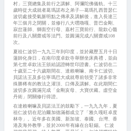
村」三寶總集及前行之講解、阿彌陀佛儀軌。十三
歲時從大成就者葛瑪諾布之弟子—葛瑪扎西普瑟仁
波切處接受氣脈明點之傳承及講解後，進入長達三
年三個月之閉關，並修行八大嘿嚕嘎、普巴金剛、
寂岔蓮師、獅面空行母、嘉村三寶前行、龍欽心髓
前行及八關齋戒等法門。並圓滿完成八關齋戒108
次。
夏祖仁波切一九九三年到印度，並於藏歷五月十日
蓮師化身日，在南印度卓欽寺舉辦坐床典禮，並由
第七世卓欽法王頒給認證轉世印證書。仁波切在二
十歲至二十六歲期間在、達賴喇嘛、南卡仁波切、
貝諾法王及多位寧瑪巴大成就尊前領受了諸多非常
殊勝稀有的教法之灌頂、口傳及講解。在此期間仁
波切多次圓滿完成「金剛亥母、大寶伏藏。虛空金
丹術」閉關修行得證。
在達賴喇嘛及貝諾法王的鼓勵下，一九九九年，夏
祖仁波切在尼泊爾加德滿都成立了「雅久嘎旺卓度
林寺」。近年多在美國、新加坡、泰國、台灣、香
港及海外教學，並於2000年有緣在台駐錫。 仁波