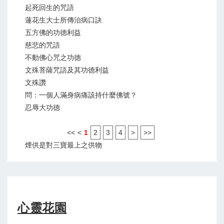
起死回生的咒語
蓮花生大士所傳治病口訣
五方佛的功德利益
慈悲的咒語
不動佛心咒之功德
文殊菩薩咒語及其功德利益
文殊讚
問：一個人滿身病痛該持什麼佛號？
忍辱大功德
<<
<
1
2
3
4
>
>>
煙供是對三寶最上之供物
心靈花園