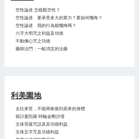
空性論述 怎樣觀空性？
空性論述 要承受多大的業力？要如何懺悔？
空性論述 我的行為能懺悔嗎？
六字大明咒之利益及功德
不動佛心咒之功德
藥師法門：一帖消災的法藥
利美園地
去往來世，不能再恢復到原來的身體
探討曼陀羅 時輪金剛沙壇
文殊菩薩咒語及其功德利益
文殊五字咒及功德利益