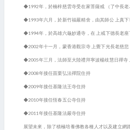
◆1992年，於楠梓慈雲寺受在家菩薩戒 （了中長
◆1993年六月，於新竹福嚴精舍，由其師公 上真
◆1994年，於高雄六龜妙通寺，在 上戒下德長老
◆2002年十一月，蒙香港觀宗寺 上覺下光長老慈
◆2005年三月，法師至大陸禮拜寧波楊歧慧日禪寺
◆2008年接任苗栗弘法禪院住持
◆2009年接任基隆法王寺住持
◆2010年接任恆春五公寺住持
◆2011年接任基隆法嚴寺住持
展望未來，除了積極培養佛教各種人才以及建立網