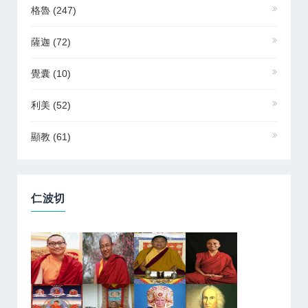
格魯
(247)
薩迦
(72)
覺囊
(10)
利美
(52)
顯教
(61)
仁波切