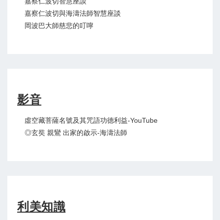
嘉察仁波切智慧座談
嘉察仁波切與海濤法師智慧座談
岡波巴大師慈悲的叮嚀
影音
虛空藏菩薩名號及其咒語功德利益-YouTube
◎玄奘 親鸞 出家的啟示-海濤法師
利美知識