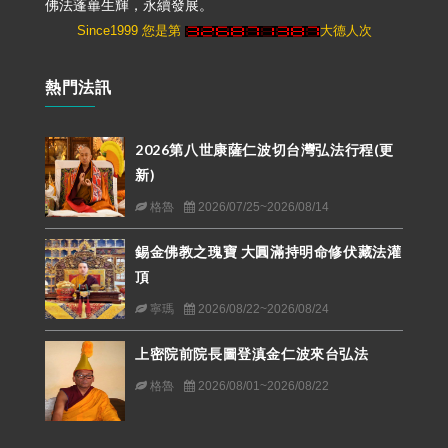
佛法蓬蓽生輝，永續發展。
Since1999 您是第
大德人次
熱門法訊
2026第八世康薩仁波切台灣弘法行程(更
新)
格魯
2026/07/25~2026/08/14
錫金佛教之瑰寶 大圓滿持明命修伏藏法灌
頂
寧瑪
2026/08/22~2026/08/24
上密院前院長圖登滇金仁波來台弘法
格魯
2026/08/01~2026/08/22