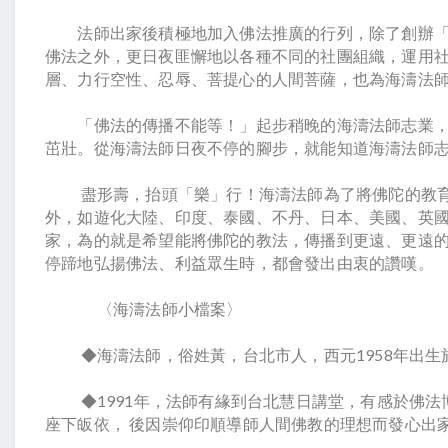
法師出家後積極地加入佛法推廣的行列，除了創辦「
佛法之外，更日夜匪懈地以各種不同的社團組織，運用
層、力行空性、忍辱、菩提心的人間菩薩，也為海濤法
「佛法的傳播不能等！」起步稍晚的海濤法師志業
茁壯。從海濤法師日夜不停的腳步，就能知道海濤法師
盡形壽，抬頭「樂」行！海濤法師為了將佛陀的教
外，如遊化大陸、印度、泰國、不丹、日本、美國、英國以
家，為的就是希望能將佛陀的教法，傳播到更遠、更遠
停蹄地弘揚佛法、利益眾生時，都會發出由衷的讚嘆。
〈海濤法師小檔案〉
◆海濤法師，俗姓黃，台北市人，西元1958年出生
◆1991年，法師有緣到台北慧日講堂，有感於佛法
座下皈依， 後因崇仰印順導師人間佛教的理想而發心出