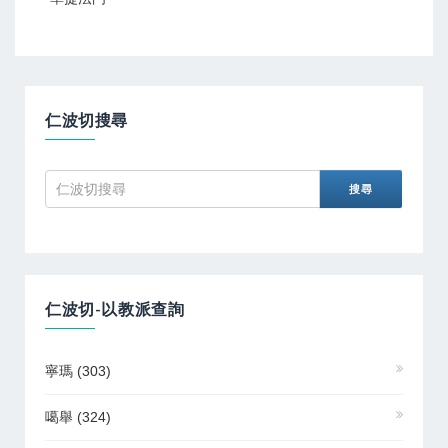
仁波切搜尋
仁波切-以教派查詢
寧瑪
(303)
噶舉
(324)