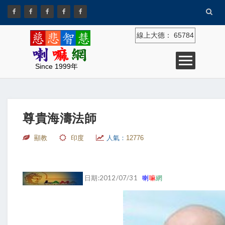
線上大德：
65784
Since 1999年
尊貴海濤法師
顯教
印度
人氣：
12776
日期:2012/07/31
喇
嘛
網