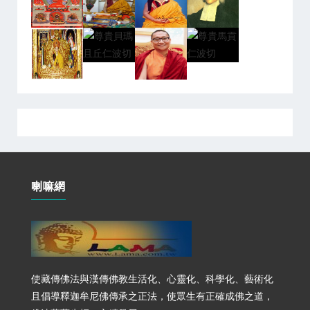
喇嘛網
使藏傳佛法與漢傳佛教生活化、心靈化、科學化、藝術化
且倡導釋迦牟尼佛傳承之正法，使眾生有正確成佛之道，