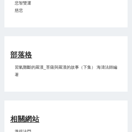
悲智雙運
慈悲
部落格
習氣難斷的羅漢_菩薩與羅漢的故事（下集） 海濤法師編
著
相關網站
準提法門