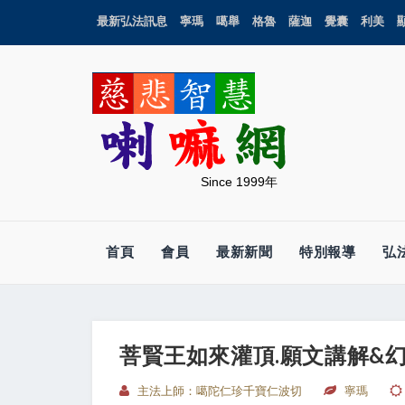
最新弘法訊息
寧瑪
噶舉
格魯
薩迦
覺囊
利美
Since 1999年
首頁
會員
最新新聞
特別報導
弘
菩賢王如來灌頂.願文講解&
主法上師：噶陀仁珍千寶仁波切
寧瑪