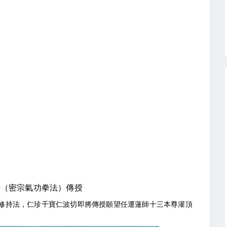
幻輪（密宗氣功拳法）傳授
修持法，仁珍千寶仁波切即將傳授願望任運蓮師十三本尊灌頂