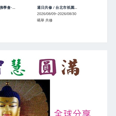
喇榮開顯光明佛學會-中陰文武百尊超渡法會
週日共修 / 台北市祇園佛學會
2026/08/09~2026/08/30
2026/08/1
噶舉 共修
寧瑪 法會