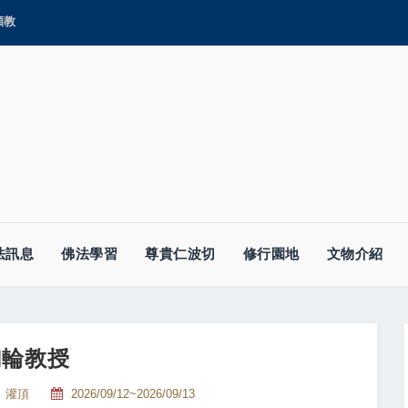
顯教
法訊息
佛法學習
尊貴仁波切
修行園地
文物介紹
幻輪教授
灌頂
2026/09/12~2026/09/13