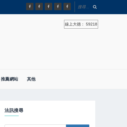
線上大德：
59218
推薦網站
其他
法訊搜尋