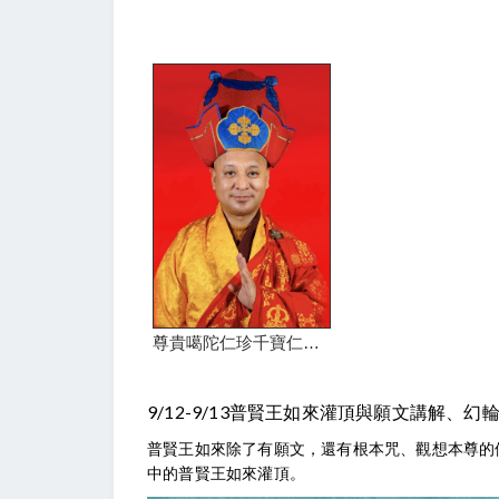
尊貴噶陀仁珍千寶仁波切
9/12-9/13普賢王如來灌頂與願文講解、
普賢王如來除了有願文，還有根本咒、觀想本尊的
中的普賢王如來灌頂。