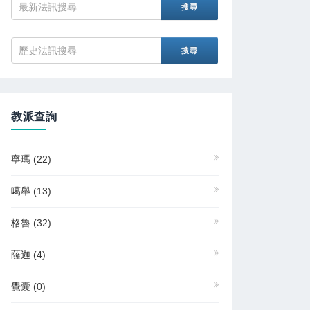
教派查詢
寧瑪
(22)
噶舉
(13)
格魯
(32)
薩迦
(4)
覺囊
(0)