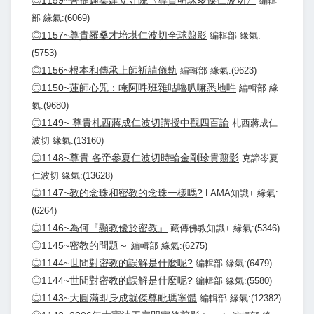
◎1159~菩提迦葉建立寺院〈尊貴明珠多傑仁波切〉
編輯
部 緣氣:(6069)
◎1157~尊貴羅桑才培堪仁波切全球翦影
編輯部 緣氣:
(5753)
◎1156~根本和傳承上師祈請儀軌
編輯部 緣氣:(9623)
◎1150~蓮師心咒：唵阿吽班雜咕嚕叭嘛悉地吽
編輯部 緣
氣:(9680)
◎1149~ 尊貴札西蔣成仁波切講授中觀四百論
札西蔣成仁
波切 緣氣:(13160)
◎1148~尊貴 各帝參夏仁波切時輪金剛珍貴翦影
克諦岑夏
仁波切 緣氣:(13628)
◎1147~教的念珠和密教的念珠一樣嗎?
LAMA知識+ 緣氣:
(6264)
◎1146~為何『顯教優於密教』
藏傳佛教知識+ 緣氣:(5346)
◎1145~密教的問題～
編輯部 緣氣:(6275)
◎1144~世間對密教的誤解是什麼呢?
編輯部 緣氣:(6479)
◎1144~世間對密教的誤解是什麼呢?
編輯部 緣氣:(5580)
◎1143~大圓滿即身成就傑尊毗瑪寧體
編輯部 緣氣:(12382)