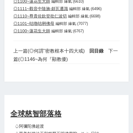
◎1100~蓮花生大師
編輯部 緣氣:(6610)
◎1111~觀音中陰施‧頗瓦遷識
編輯部 緣氣:(6496)
◎1110~尊貴佐欽登批仁波切
編輯部 緣氣:(6698)
◎1101~咕嚕咕咧佛母
編輯部 緣氣:(7077)
◎1100~蓮花生大師
編輯部 緣氣:(6767)
上一篇(◎何謂"密教根本十四大戒)
回目錄
下一
篇(◎1146~為何『顯教優)
全球慈智部落格
♤阿彌陀佛超渡