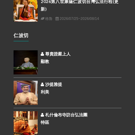
2026第八世康薩仁波切台灣弘法行程(更
新)
格魯
2026/07/25~2026/08/14
仁波切
尊貴證嚴上人
顯教
沙提雅提
利美
札什倫布寺訪台弘法團
特區