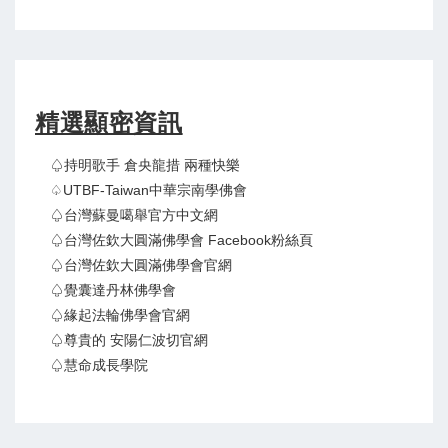
精選顯密資訊
♤持明歌手 倉央龍措 兩種快樂
♤UTBF-Taiwan中華宗南學佛會
♤台灣蘇曼噶舉官方中文網
♤台灣佐欽大圓滿佛學會 Facebook粉絲頁
♤台灣佐欽大圓滿佛學會官網
♤覺囊達丹林佛學會
♤緣起法輪佛學會官網
♤尊貴的 安陽仁波切官網
♤慧命成長學院