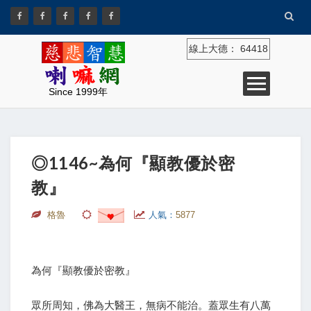
線上大德：
64418
Since 1999年
◎1146~為何『顯教優於密
教』
格魯
人氣：
5877
為何『顯教優於密教』
眾所周知，佛為大醫王，無病不能治。蓋眾生有八萬