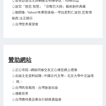
♤晉美彭措法王與喇榮五明佛學院：Xuite日誌
♤故宮『慈悲.智慧』『宗喀巴大師』藝術創作典藏
♤聽聞集- Yahoo!奇摩部落格---穹拉惹對仁波切.悲青增
格西.法王開示
♤台灣世界展望會
贊助網站
♤正心寺院--網絡同修交友正心佛堂網上禮佛
♤在線文史資料綜匯--中國古代文學-- 北京大學中文論壇
﹝ 簡﹞
♤台灣民俗風情 - 台灣旅遊在線
♤佛教世界
♤台灣農特產品整合行銷推廣協會