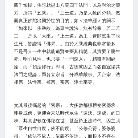
四千煩惱，佛陀就提出八萬四千法門，以為對治之藥
方。所謂『五乘』、『三士道』乃是大致的分類。然
而真正佛陀出興於世的目的，如＜法華經＞的開示：
「如來以一佛乘故，為眾生說法，無有餘乘，若二若
三。」是以『大乘』『上士道』為主，普願眾生了脫
生死，皆證得『佛果』。由於大乘經典也非常繁多，
不是吾人一生中就能遍覽並探其精髓，其實要了脫生
死，明心見性，也只要『一門深入』，精研有關經
論，而『如法修行』即可。古德就因之而各自宣揚其
法門之經論，而各立宗旨，分成華嚴宗、天台宗、法
相宗、法性宗、禪宗、密宗、淨土宗等。
尤其最後掘起的『密宗』，大多數都標榜祕密傳承，
即身成佛，更迎合末法時代眾生『速決、速成』的口
味。其實密教在佛陀在世，甚至於正法時代，因主張
『眾生自性自度，佛不能度』『公修公得，婆修婆
得』『依法不依人，依義不依語』，而根本不存在。