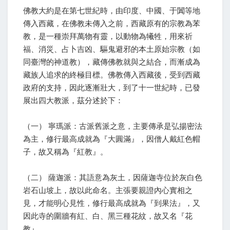
佛教大約是在第七世紀時，由印度、中國、于闐等地
傳入西藏，在佛教未傳入之前，西藏原有的宗教為苯
教，是一種崇拜萬物有靈，以動物為犧牲，用來祈
福、消災、占卜吉凶、驅鬼避邪的本土原始宗教（如
同臺灣的神道教），藏傳佛教就與之結合，而漸成為
藏族人追求的終極目標。佛教傳入西藏後，受到西藏
政府的支持，因此逐漸壯大，到了十一世紀時，已發
展出四大教派，茲分述於下：
（一） 寧瑪派：古派舊派之意，主要傳承是弘揚密法
為主，修行最高成就為『大圓滿』，因僧人戴紅色帽
子，故又稱為『紅教』。
（二） 薩迦派：其語意為灰土，因薩迦寺位於灰白色
岩石山坡上，故以此命名。主張要親證內心實相之
見，才能明心見性，修行最高成就為『到果法』，又
因此寺的圍牆有紅、白、黑三種花紋，故又名『花
教』。