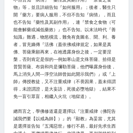
物』等，並且詳細告知『如何服用』；後者，醫生只
開『藥方』要病人服用，不但不告知『病情』，而且
也不告知『藥性及其副作用』，連『禁食之食物（可
能會解藥或減低藥效）』也不告知。以末法時代『善
知識』難遇，物慾橫流，難免有貪圖名、聞、利、養
者，冒充嫡傳『活佛（蓋依佛戒律規定，如果是真
佛、菩薩乘願再來，在祂透露身份之後，一定要涅
槃，否則肯定是假的---例如寒山是文殊菩薩、拾得是
普賢菩薩、布袋和尚是彌勒菩薩，他們曝露身份後，
馬上消失人間---淨空法師曾如此開示我們）』或『上
師』傳授教徒，又不注重戒律（不畏因果，蓋未得謂
得，未證謂證，是大妄語，死後必墮地獄），結果不
免一盲引眾盲，相繼入火坑（地獄道）。
總而言之，學佛修道還是選擇以『注重戒律（佛陀告
誡我們要【以戒為師】）』的『顯教』為妥當，尤其
是選擇並告知『五濁惡世』修行不易，最好先求生西