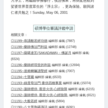
方淨土，再繼續學佛修行，俟證佛果，再倒駕慈航到
娑婆世界普度眾生的『淨土宗』，更為保險。願與諸
仁者共勉之！Sunday, May 06, 2001
碩博學位審議評鑑申請
相關文章：
◎1199~恭誦般若經功德
編輯部 緣氣:(7887)
◎1198~藥師佛法門利益
編輯部 緣氣:(12748)
◎1197~薩噶達瓦(SAKADAWA)－佛誕月
編輯部 緣氣:
(8324)
◎1196~藥師經現世的利益
編輯部 緣氣:(12694)
◎1195~達賴喇嘛讀聖經
編輯部 緣氣:(7007)
◎1194~七寶藏
編輯部 緣氣:(6533)
◎1193~綠度母法門‧薈供四種事業
編輯部 緣氣:(15074)
◎1192~蓮師煙供‧ 觀音火供‧心經除障
編輯部 緣氣:(6215)
◎1192~蓮師煙供‧ 觀音火供‧心經除障‧
編輯部 緣氣:(6521)
◎1191~大般若經
編輯部 緣氣:(5804)
◎1190~八大黑魯噶識語
編輯部 緣氣:(6091)