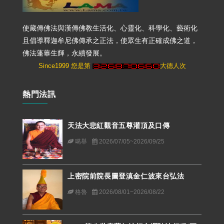
使藏傳佛法與漢傳佛教生活化、心靈化、科學化、藝術化
且倡導釋迦牟尼佛傳承之正法，使眾生有正確成佛之道，
佛法蓬蓽生輝，永續發展。
Since1999 您是第
大德人次
熱門法訊
天法大悲紅觀音五尊灌頂及口傳
噶舉
2026/07/05~2026/09/25
上密院前院長圖登滇金仁波來台弘法
格魯
2026/08/01~2026/08/22