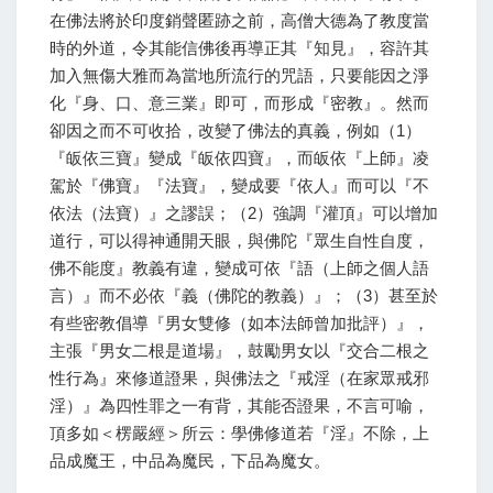
在佛法將於印度銷聲匿跡之前，高僧大德為了教度當
時的外道，令其能信佛後再導正其『知見』，容許其
加入無傷大雅而為當地所流行的咒語，只要能因之淨
化『身、口、意三業』即可，而形成『密教』。然而
卻因之而不可收拾，改變了佛法的真義，例如（1）
『皈依三寶』變成『皈依四寶』，而皈依『上師』凌
駕於『佛寶』『法寶』，變成要『依人』而可以『不
依法（法寶）』之謬誤；（2）強調『灌頂』可以增加
道行，可以得神通開天眼，與佛陀『眾生自性自度，
佛不能度』教義有違，變成可依『語（上師之個人語
言）』而不必依『義（佛陀的教義）』；（3）甚至於
有些密教倡導『男女雙修（如本法師曾加批評）』，
主張『男女二根是道場』，鼓勵男女以『交合二根之
性行為』來修道證果，與佛法之『戒淫（在家眾戒邪
淫）』為四性罪之一有背，其能否證果，不言可喻，
頂多如＜楞嚴經＞所云：學佛修道若『淫』不除，上
品成魔王，中品為魔民，下品為魔女。