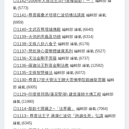
◎1142~2006年大寶法王宗門實修翦影﹝一﹞
編輯部 緣
氣:(5773)
◎1141~尊貴羅桑才培堪仁波切佛法講座
編輯部 緣氣:
(6959)
◎1140~文武百尊壇城佛殿
編輯部 緣氣:(6640)
◎1139~火供的意義及功德
編輯部 緣氣:(6314)
◎1138~文殊八卦八食子
編輯部 緣氣:(6179)
◎1137~慧炬身心靈整體健康系列
編輯部 緣氣:(5527)
◎1136~天法金剛手菩薩
編輯部 緣氣:(6737)
◎1136~薩迦法王對喜金剛法教
編輯部 緣氣:(12582)
◎1135~文殊智慧修法
編輯部 緣氣:(6072)
◎1130~尊貴17世大寶法王贈大雲佛學院親繪龍雲圖
編輯
部 緣氣:(6005)
◎1129~印度措貝瑪(蓮花聖湖) 建造蓮師大佛工程
編輯部
緣氣:(11980)
◎1114~龍欽七寶藏之~「法界藏」
編輯部 緣氣:(7064)
◎1113~ 尊貴法王子 蔣康仁波切『跨越生死』弘講
編輯部
緣氣:(6345)