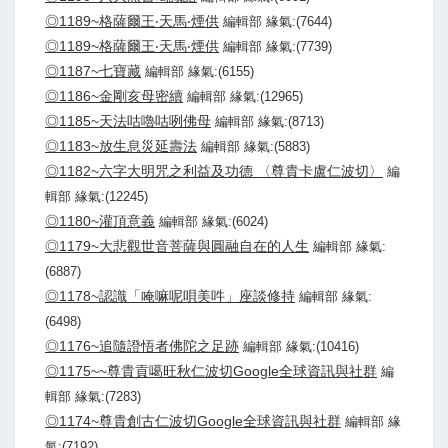
◎1189~格薩爾王‧天馬‧煙供
編輯部 緣氣:(7644)
◎1189~格薩爾王‧天馬‧煙供
編輯部 緣氣:(7739)
◎1187~七寶藏
編輯部 緣氣:(6155)
◎1186~金剛亥母密續
編輯部 緣氣:(12965)
◎1185~天法咕嚕咕咧佛母
編輯部 緣氣:(8713)
◎1183~放生息災延壽法
編輯部 緣氣:(5883)
◎1182~六字大明咒之利益及功德 〈尊貴卡盧仁波切〉
編
輯部 緣氣:(12245)
◎1180~灌頂意義
編輯部 緣氣:(6024)
◎1179~大悲觀世音菩薩與圓融自在的人生
編輯部 緣氣:
(6887)
◎1178~認識「唵嘛呢唄美吽」座談修持
編輯部 緣氣:
(6498)
◎1176~追隨證悟者佛陀之足跡
編輯部 緣氣:(10416)
◎1175~~尊貴貢噶旺秋仁波切Google全球資訊與社群
編
輯部 緣氣:(7283)
◎1174~尊貴創古仁波切Google全球資訊與社群
編輯部 緣
氣:(7192)