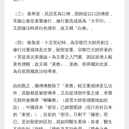
（三） 葛舉派：其語意為口傳，因師徒以口語傳授，
耳聽心會並著重修行，修行最高成就為『大手印』，
又因修法時穿白色僧衣，故又稱『白教』。
（四） 格魯派：十五世紀時，為宗喀巴大師所創立，
修行注重戒律及次第，顯密並重。宗喀巴大師所著的
＜菩提道次第廣論＞為主要之入門書。因該派僧人戴
黃色僧帽，故又稱『黃教』。達賴、班禪屬於此派，
為目前西藏政治領導者。
由此觀之，藏傳佛教除了『黃教』較注重戒律及弘法
外，其餘都是祕密傳承，又自從清朝中葉之後，承襲
元朝外族獨厚『喇嘛教』（虛雲大師曾感慨地如此
說），中國原本『密宗』已銷聲匿跡（現只存於日本
的『東密』），目前的『密宗』只剩下『藏密』而
已。至於顯密的區別，就如同醫生看病：前者，醫生
不但告知『病情』『藥性及其副作用』『禁食之食