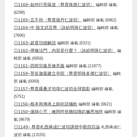
◎1169~如何行菩薩道〈尊貴珠脫仁波切〉
編輯部 緣氣:
(6298)
◎1165~五不持〈尊貴揚丹仁波切〉
編輯部 緣氣:(6962)
◎1164~中 陰文武百尊〈詠給明珠仁波切〉
編輯部 緣氣:
(7806)
◎1163~超度功德解說
編輯部 緣氣:(6321)
◎1162~禪修法門，內容是什麼？〈詠給明珠仁波切〉
編
輯部 緣氣:(6856)
◎1161~四部宗義見修意義
編輯部 緣氣:(11877)
◎1159~菩提迦葉建立寺院〈尊貴明珠多傑仁波切〉
編輯
部 緣氣:(6069)
◎1157~尊貴羅桑才培堪仁波切全球翦影
編輯部 緣氣:
(5751)
◎1156~根本和傳承上師祈請儀軌
編輯部 緣氣:(9621)
◎1150~蓮師心咒：唵阿吽班雜咕嚕叭嘛悉地吽
編輯部 緣
氣:(9679)
◎1149~ 尊貴札西蔣成仁波切講授中觀四百論
札西蔣成仁
波切 緣氣:(13155)