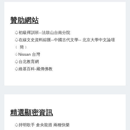
贊助網站
♤初級禪訓班--法鼓山台南分院
♤在線文史資料綜匯--中國古代文學-- 北京大學中文論壇
﹝ 簡﹞
♤Nissan 台灣
♤台北教育網
♤維基百科-藏傳佛教
精選顯密資訊
♤持明歌手 倉央龍措 兩種快樂