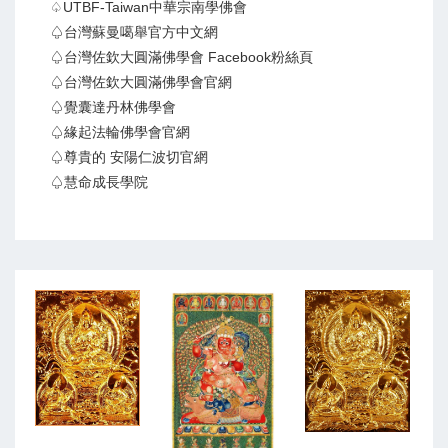
♤UTBF-Taiwan中華宗南學佛會
♤台灣蘇曼噶舉官方中文網
♤台灣佐欽大圓滿佛學會 Facebook粉絲頁
♤台灣佐欽大圓滿佛學會官網
♤覺囊達丹林佛學會
♤緣起法輪佛學會官網
♤尊貴的 安陽仁波切官網
♤慧命成長學院