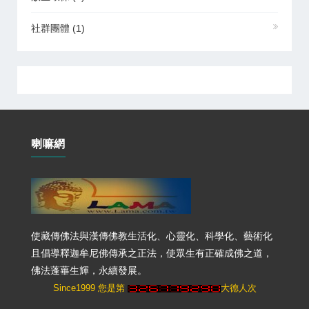
社群團體
(1)
喇嘛網
使藏傳佛法與漢傳佛教生活化、心靈化、科學化、藝術化
且倡導釋迦牟尼佛傳承之正法，使眾生有正確成佛之道，
佛法蓬蓽生輝，永續發展。
Since1999 您是第
大德人次