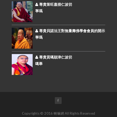
尊貴策旺嘉措仁波切
寧瑪
尊貴貝諾法王對無量壽佛學會會員的開示
寧瑪
尊貴貢噶顛津仁波切
噶舉
Copyrights © 2016 喇嘛網 All Rights Reserved