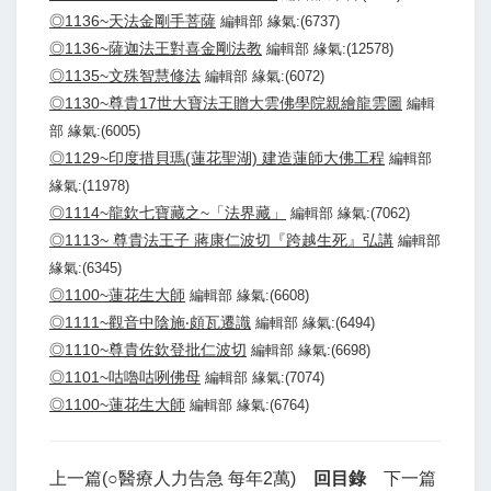
◎1136~天法金剛手菩薩
編輯部 緣氣:(6737)
◎1136~薩迦法王對喜金剛法教
編輯部 緣氣:(12578)
◎1135~文殊智慧修法
編輯部 緣氣:(6072)
◎1130~尊貴17世大寶法王贈大雲佛學院親繪龍雲圖
編輯
部 緣氣:(6005)
◎1129~印度措貝瑪(蓮花聖湖) 建造蓮師大佛工程
編輯部
緣氣:(11978)
◎1114~龍欽七寶藏之~「法界藏」
編輯部 緣氣:(7062)
◎1113~ 尊貴法王子 蔣康仁波切『跨越生死』弘講
編輯部
緣氣:(6345)
◎1100~蓮花生大師
編輯部 緣氣:(6608)
◎1111~觀音中陰施‧頗瓦遷識
編輯部 緣氣:(6494)
◎1110~尊貴佐欽登批仁波切
編輯部 緣氣:(6698)
◎1101~咕嚕咕咧佛母
編輯部 緣氣:(7074)
◎1100~蓮花生大師
編輯部 緣氣:(6764)
上一篇(○醫療人力告急 每年2萬)
回目錄
下一篇