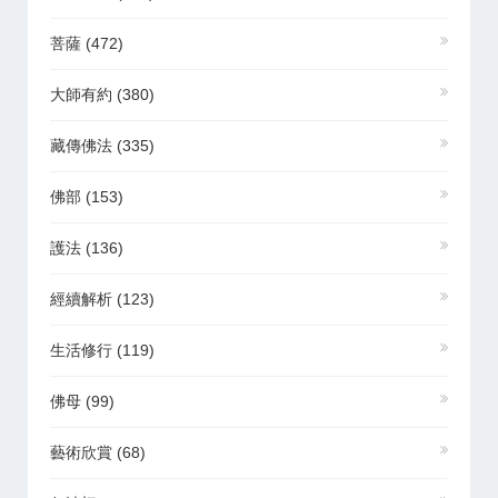
菩薩
(472)
大師有約
(380)
藏傳佛法
(335)
佛部
(153)
護法
(136)
經續解析
(123)
生活修行
(119)
佛母
(99)
藝術欣賞
(68)