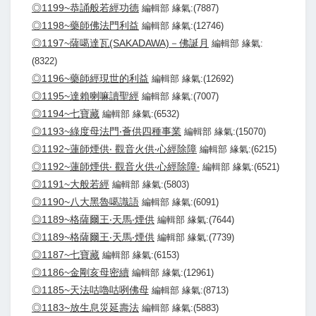
◎1199~恭誦般若經功德
編輯部 緣氣:(7887)
◎1198~藥師佛法門利益
編輯部 緣氣:(12746)
◎1197~薩噶達瓦(SAKADAWA)－佛誕月
編輯部 緣氣:
(8322)
◎1196~藥師經現世的利益
編輯部 緣氣:(12692)
◎1195~達賴喇嘛讀聖經
編輯部 緣氣:(7007)
◎1194~七寶藏
編輯部 緣氣:(6532)
◎1193~綠度母法門‧薈供四種事業
編輯部 緣氣:(15070)
◎1192~蓮師煙供‧ 觀音火供‧心經除障
編輯部 緣氣:(6215)
◎1192~蓮師煙供‧ 觀音火供‧心經除障‧
編輯部 緣氣:(6521)
◎1191~大般若經
編輯部 緣氣:(5803)
◎1190~八大黑魯噶識語
編輯部 緣氣:(6091)
◎1189~格薩爾王‧天馬‧煙供
編輯部 緣氣:(7644)
◎1189~格薩爾王‧天馬‧煙供
編輯部 緣氣:(7739)
◎1187~七寶藏
編輯部 緣氣:(6153)
◎1186~金剛亥母密續
編輯部 緣氣:(12961)
◎1185~天法咕嚕咕咧佛母
編輯部 緣氣:(8713)
◎1183~放生息災延壽法
編輯部 緣氣:(5883)