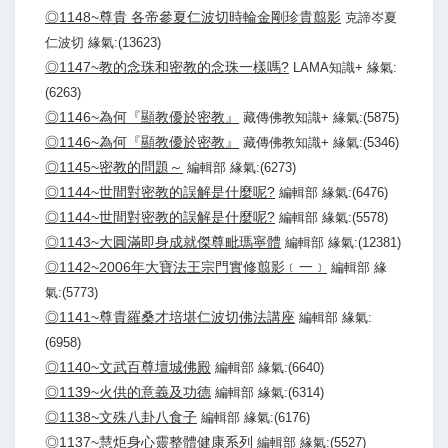
◎1148~尊貴 各帝參夏仁波切時輪金剛珍貴翦影
克諦岑夏
仁波切 緣氣:(13623)
◎1147~教的念珠和密教的念珠一樣嗎?
LAMA知識+ 緣氣:
(6263)
◎1146~為何『顯教優於密教』
藏傳佛教知識+ 緣氣:(5875)
◎1146~為何『顯教優於密教』
藏傳佛教知識+ 緣氣:(5346)
◎1145~密教的問題～
編輯部 緣氣:(6273)
◎1144~世間對密教的誤解是什麼呢?
編輯部 緣氣:(6476)
◎1144~世間對密教的誤解是什麼呢?
編輯部 緣氣:(5578)
◎1143~大圓滿即身成就傑尊毗瑪寧體
編輯部 緣氣:(12381)
◎1142~2006年大寶法王宗門實修翦影﹝一﹞
編輯部 緣
氣:(5773)
◎1141~尊貴羅桑才培堪仁波切佛法講座
編輯部 緣氣:
(6958)
◎1140~文武百尊壇城佛殿
編輯部 緣氣:(6640)
◎1139~火供的意義及功德
編輯部 緣氣:(6314)
◎1138~文殊八卦八食子
編輯部 緣氣:(6176)
◎1137~慧炬身心靈整體健康系列
編輯部 緣氣:(5527)