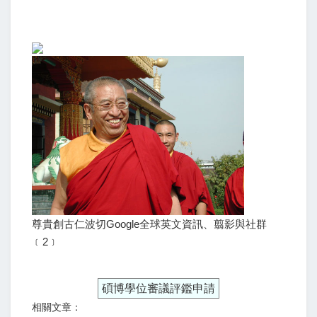
尊貴創古仁波切Google全球英文資訊、翦影與社群
﹝2﹞
碩博學位審議評鑑申請
相關文章：