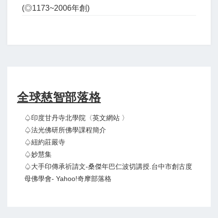
(◎1173~2006年創)
全球慈智部落格
♤印度甘丹寺北學院〈英文網站 〉
♤法光佛研所佛學課程簡介
♤紐約莊嚴寺
♤妙慧集
♤大手印傳承祈請文-桑傑年巴仁波切講授.台中市創古度
母佛學會- Yahoo!奇摩部落格