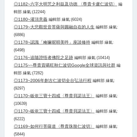
◎1182~六字大明咒之利益及功德 〈尊貴卡盧仁波切〉
編
輯部 緣氣:(12244)
◎1180~灌頂意義
編輯部 緣氣:(6024)
◎1179~大悲觀世音菩薩與圓融自在的人生
編輯部 緣氣:
(6886)
◎1178~認識「唵嘛呢唄美吽」座談修持
編輯部 緣氣:
(6498)
◎1176~追隨證悟者佛陀之足跡
編輯部 緣氣:(10414)
◎1175~~尊貴貢噶旺秋仁波切Google全球資訊與社群
編
輯部 緣氣:(7282)
◎1173~2006年創古仁波切全台弘法行程
編輯部 緣氣:
(9297)
◎1170~皈依三寶十四戒〈尊貴貝諾法王〉
編輯部 緣氣:
(10639)
◎1170~皈依三寶十四戒〈尊貴貝諾法王〉
編輯部 緣氣:
(6222)
◎1169~如何行菩薩道〈尊貴珠脫仁波切〉
編輯部 緣氣:
(5844)