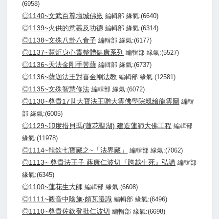
(6958)
◎1140~文武百尊壇城佛殿
編輯部 緣氣:(6640)
◎1139~火供的意義及功德
編輯部 緣氣:(6314)
◎1138~文殊八卦八食子
編輯部 緣氣:(6177)
◎1137~慧炬身心靈整體健康系列
編輯部 緣氣:(5527)
◎1136~天法金剛手菩薩
編輯部 緣氣:(6737)
◎1136~薩迦法王對喜金剛法教
編輯部 緣氣:(12581)
◎1135~文殊智慧修法
編輯部 緣氣:(6072)
◎1130~尊貴17世大寶法王贈大雲佛學院親繪龍雲圖
編輯
部 緣氣:(6005)
◎1129~印度措貝瑪(蓮花聖湖) 建造蓮師大佛工程
編輯部
緣氣:(11978)
◎1114~龍欽七寶藏之~「法界藏」
編輯部 緣氣:(7062)
◎1113~ 尊貴法王子 蔣康仁波切『跨越生死』弘講
編輯部
緣氣:(6345)
◎1100~蓮花生大師
編輯部 緣氣:(6608)
◎1111~觀音中陰施‧頗瓦遷識
編輯部 緣氣:(6496)
◎1110~尊貴佐欽登批仁波切
編輯部 緣氣:(6698)