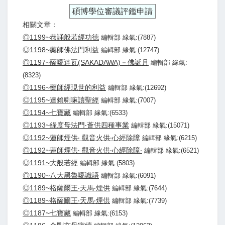
碩博學位審議評鑑申請
相關文章：
◎1199~恭誦般若經功德
編輯部 緣氣:(7887)
◎1198~藥師佛法門利益
編輯部 緣氣:(12747)
◎1197~薩噶達瓦(SAKADAWA)－佛誕月
編輯部 緣氣:
(8323)
◎1196~藥師經現世的利益
編輯部 緣氣:(12692)
◎1195~達賴喇嘛讀聖經
編輯部 緣氣:(7007)
◎1194~七寶藏
編輯部 緣氣:(6533)
◎1193~綠度母法門‧薈供四種事業
編輯部 緣氣:(15071)
◎1192~蓮師煙供‧ 觀音火供‧心經除障
編輯部 緣氣:(6215)
◎1192~蓮師煙供‧ 觀音火供‧心經除障‧
編輯部 緣氣:(6521)
◎1191~大般若經
編輯部 緣氣:(5803)
◎1190~八大黑魯噶識語
編輯部 緣氣:(6091)
◎1189~格薩爾王‧天馬‧煙供
編輯部 緣氣:(7644)
◎1189~格薩爾王‧天馬‧煙供
編輯部 緣氣:(7739)
◎1187~七寶藏
編輯部 緣氣:(6153)