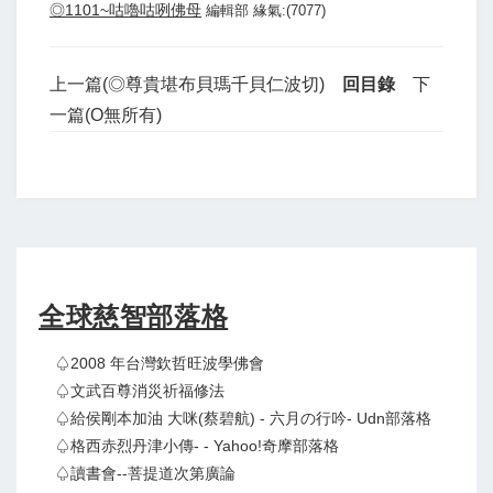
◎1101~咕嚕咕咧佛母
編輯部 緣氣:(7077)
上一篇(◎尊貴堪布貝瑪千貝仁波切)
回目錄
下
一篇(O無所有)
全球慈智部落格
♤2008 年台灣欽哲旺波學佛會
♤文武百尊消災祈福修法
♤給侯剛本加油 大咪(蔡碧航) - 六月の行吟- Udn部落格
♤格西赤烈丹津小傳- - Yahoo!奇摩部落格
♤讀書會--菩提道次第廣論