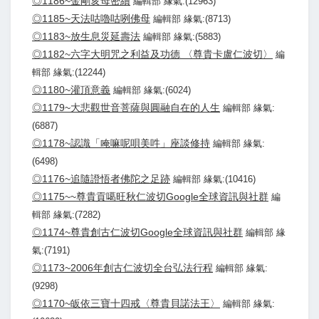
◎1186~金剛亥母密續
編輯部 緣氣:(12963)
◎1185~天法咕嚕咕咧佛母
編輯部 緣氣:(8713)
◎1183~放生息災延壽法
編輯部 緣氣:(5883)
◎1182~六字大明咒之利益及功德 〈尊貴卡盧仁波切〉
編
輯部 緣氣:(12244)
◎1180~灌頂意義
編輯部 緣氣:(6024)
◎1179~大悲觀世音菩薩與圓融自在的人生
編輯部 緣氣:
(6887)
◎1178~認識「唵嘛呢唄美吽」座談修持
編輯部 緣氣:
(6498)
◎1176~追隨證悟者佛陀之足跡
編輯部 緣氣:(10416)
◎1175~~尊貴貢噶旺秋仁波切Google全球資訊與社群
編
輯部 緣氣:(7282)
◎1174~尊貴創古仁波切Google全球資訊與社群
編輯部 緣
氣:(7191)
◎1173~2006年創古仁波切全台弘法行程
編輯部 緣氣:
(9298)
◎1170~皈依三寶十四戒〈尊貴貝諾法王〉
編輯部 緣氣: