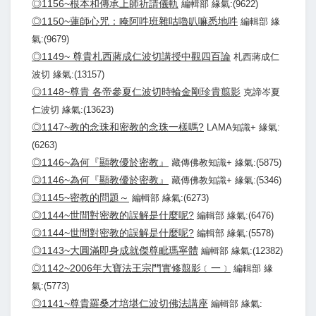
◎1156~根本和傳承上師祈請儀軌
編輯部 緣氣:(9622)
◎1150~蓮師心咒：唵阿吽班雜咕嚕叭嘛悉地吽
編輯部 緣
氣:(9679)
◎1149~ 尊貴札西蔣成仁波切講授中觀四百論
札西蔣成仁
波切 緣氣:(13157)
◎1148~尊貴 各帝參夏仁波切時輪金剛珍貴翦影
克諦岑夏
仁波切 緣氣:(13623)
◎1147~教的念珠和密教的念珠一樣嗎?
LAMA知識+ 緣氣:
(6263)
◎1146~為何『顯教優於密教』
藏傳佛教知識+ 緣氣:(5875)
◎1146~為何『顯教優於密教』
藏傳佛教知識+ 緣氣:(5346)
◎1145~密教的問題～
編輯部 緣氣:(6273)
◎1144~世間對密教的誤解是什麼呢?
編輯部 緣氣:(6476)
◎1144~世間對密教的誤解是什麼呢?
編輯部 緣氣:(5578)
◎1143~大圓滿即身成就傑尊毗瑪寧體
編輯部 緣氣:(12382)
◎1142~2006年大寶法王宗門實修翦影﹝一﹞
編輯部 緣
氣:(5773)
◎1141~尊貴羅桑才培堪仁波切佛法講座
編輯部 緣氣: