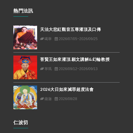
熱門法訊
天法大悲紅觀音五尊灌頂及口傳
噶舉
2026/07/05~2026/09/25
菩賢王如來灌頂.願文講解&幻輪教授
寧瑪
2026/09/12~2026/09/13
2026大日如來滅罪超度法會
薩迦
2026/08/28
仁波切