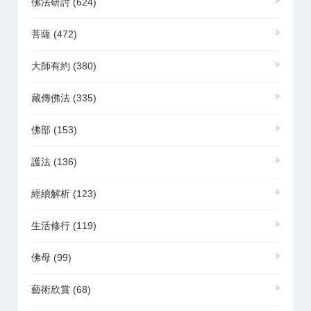
佛法研討
(624)
菩薩
(472)
大師有約
(380)
藏傳佛法
(335)
佛部
(153)
護法
(136)
經續解析
(123)
生活修行
(119)
佛母
(99)
藝術欣賞
(68)