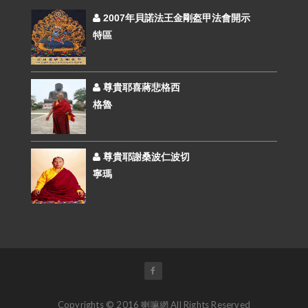
2007年貝諾法王金剛盔甲法會開示
特區
尊貴耶喜蔣悲格西
格魯
尊貴耶謝桑波仁波切
寧瑪
Copyrights © 2016 喇嘛網 All Rights Reserved