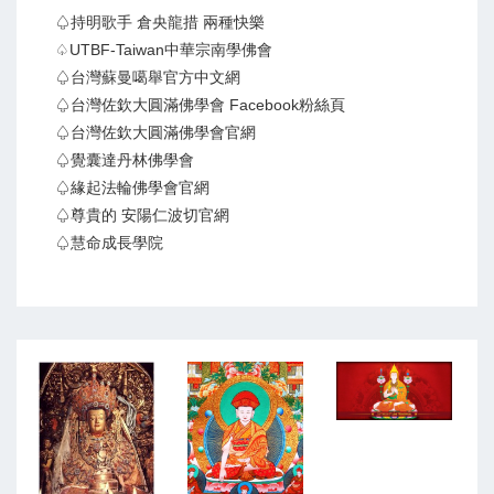
♤持明歌手 倉央龍措 兩種快樂
♤UTBF-Taiwan中華宗南學佛會
♤台灣蘇曼噶舉官方中文網
♤台灣佐欽大圓滿佛學會 Facebook粉絲頁
♤台灣佐欽大圓滿佛學會官網
♤覺囊達丹林佛學會
♤緣起法輪佛學會官網
♤尊貴的 安陽仁波切官網
♤慧命成長學院