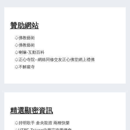
贊助網站
♤佛教藝術
♤佛教藝術
♤喇嘛-互動百科
♤正心寺院--網絡同修交友正心佛堂網上禮佛
♤不解巖寺
精選顯密資訊
♤持明歌手 倉央龍措 兩種快樂