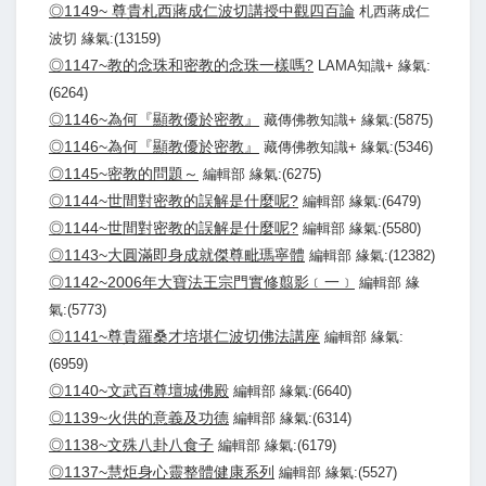
◎1149~ 尊貴札西蔣成仁波切講授中觀四百論
札西蔣成仁
波切 緣氣:(13159)
◎1147~教的念珠和密教的念珠一樣嗎?
LAMA知識+ 緣氣:
(6264)
◎1146~為何『顯教優於密教』
藏傳佛教知識+ 緣氣:(5875)
◎1146~為何『顯教優於密教』
藏傳佛教知識+ 緣氣:(5346)
◎1145~密教的問題～
編輯部 緣氣:(6275)
◎1144~世間對密教的誤解是什麼呢?
編輯部 緣氣:(6479)
◎1144~世間對密教的誤解是什麼呢?
編輯部 緣氣:(5580)
◎1143~大圓滿即身成就傑尊毗瑪寧體
編輯部 緣氣:(12382)
◎1142~2006年大寶法王宗門實修翦影﹝一﹞
編輯部 緣
氣:(5773)
◎1141~尊貴羅桑才培堪仁波切佛法講座
編輯部 緣氣:
(6959)
◎1140~文武百尊壇城佛殿
編輯部 緣氣:(6640)
◎1139~火供的意義及功德
編輯部 緣氣:(6314)
◎1138~文殊八卦八食子
編輯部 緣氣:(6179)
◎1137~慧炬身心靈整體健康系列
編輯部 緣氣:(5527)