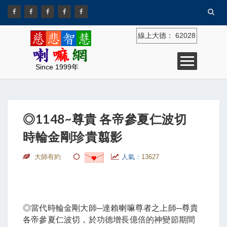
線上大德：
62028
Since 1999年
◎1148~尊貴 各帝參夏仁波切
時輪金剛珍貴翦影
大師有約
人氣：
13627
◎當代時輪金剛大師─達賴喇嘛尊者之上師─尊貴
各帝參夏仁波切，於功德增長億倍的神變節期間