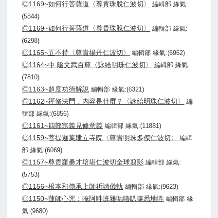
◎1169~如何行菩薩道〈尊貴珠脫仁波切〉
編輯部 緣氣:
(5844)
◎1169~如何行菩薩道〈尊貴珠脫仁波切〉
編輯部 緣氣:
(6298)
◎1165~五不持〈尊貴揚丹仁波切〉
編輯部 緣氣:(6962)
◎1164~中 陰文武百尊〈詠給明珠仁波切〉
編輯部 緣氣:
(7810)
◎1163~超度功德解說
編輯部 緣氣:(6321)
◎1162~禪修法門，內容是什麼？〈詠給明珠仁波切〉
編
輯部 緣氣:(6856)
◎1161~四部宗義見修意義
編輯部 緣氣:(11881)
◎1159~菩提迦葉建立寺院〈尊貴明珠多傑仁波切〉
編輯
部 緣氣:(6069)
◎1157~尊貴羅桑才培堪仁波切全球翦影
編輯部 緣氣:
(5753)
◎1156~根本和傳承上師祈請儀軌
編輯部 緣氣:(9623)
◎1150~蓮師心咒：唵阿吽班雜咕嚕叭嘛悉地吽
編輯部 緣
氣:(9680)