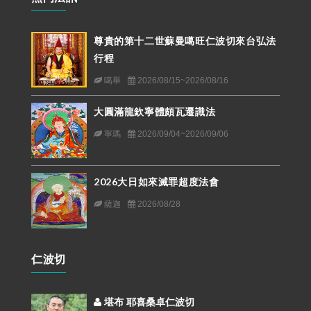
尊貴的第十二世蘇曼噶旺仁波切來台弘法
行程
噶舉
2026/08/15~2026/08/16
大圓滿龍欽寧體頗瓦遷識法
寧瑪
2026/09/04~2026/09/06
2026大日如來滅罪超度法會
薩迦
2026/08/28
仁波切
堪布 耶喜桑卓仁波切