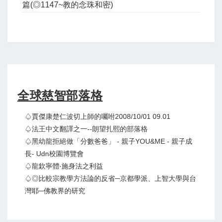
篇(◎1147~教的念珠和密)
全球慈智部落格
♤賈傑康楚仁波切上師的囑咐2008/10/01 09.01
♤法王中文翻譯之一--朗望扎熙的部落格
♤黑幼龍拒絕做「分數爸爸」 - 親子YOU&ME - 親子成
長- Udn校園博覽會
♤龍欽寧體‧施身法之利益
♤◎比較宗教學方法論的反省─京都學派、上智大學與台
灣耶─佛教界的研究