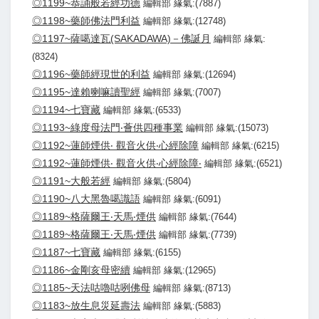
◎1199~恭誦般若經功德
編輯部 緣氣:(7887)
◎1198~藥師佛法門利益
編輯部 緣氣:(12748)
◎1197~薩噶達瓦(SAKADAWA)－佛誕月
編輯部 緣氣:
(8324)
◎1196~藥師經現世的利益
編輯部 緣氣:(12694)
◎1195~達賴喇嘛讀聖經
編輯部 緣氣:(7007)
◎1194~七寶藏
編輯部 緣氣:(6533)
◎1193~綠度母法門‧薈供四種事業
編輯部 緣氣:(15073)
◎1192~蓮師煙供‧ 觀音火供‧心經除障
編輯部 緣氣:(6215)
◎1192~蓮師煙供‧ 觀音火供‧心經除障‧
編輯部 緣氣:(6521)
◎1191~大般若經
編輯部 緣氣:(5804)
◎1190~八大黑魯噶識語
編輯部 緣氣:(6091)
◎1189~格薩爾王‧天馬‧煙供
編輯部 緣氣:(7644)
◎1189~格薩爾王‧天馬‧煙供
編輯部 緣氣:(7739)
◎1187~七寶藏
編輯部 緣氣:(6155)
◎1186~金剛亥母密續
編輯部 緣氣:(12965)
◎1185~天法咕嚕咕咧佛母
編輯部 緣氣:(8713)
◎1183~放生息災延壽法
編輯部 緣氣:(5883)