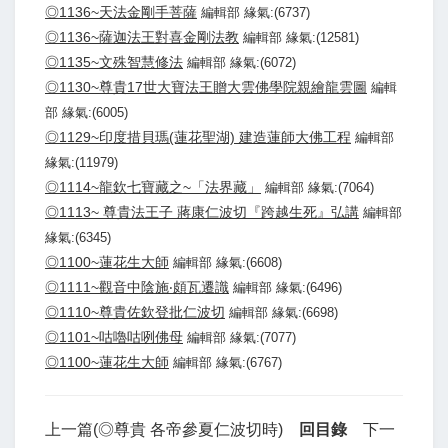
◎1136~天法金剛手菩薩
編輯部 緣氣:(6737)
◎1136~薩迦法王對喜金剛法教
編輯部 緣氣:(12581)
◎1135~文殊智慧修法
編輯部 緣氣:(6072)
◎1130~尊貴17世大寶法王贈大雲佛學院親繪龍雲圖
編輯
部 緣氣:(6005)
◎1129~印度措貝瑪(蓮花聖湖) 建造蓮師大佛工程
編輯部
緣氣:(11979)
◎1114~龍欽七寶藏之~「法界藏」
編輯部 緣氣:(7064)
◎1113~ 尊貴法王子 蔣康仁波切『跨越生死』弘講
編輯部
緣氣:(6345)
◎1100~蓮花生大師
編輯部 緣氣:(6608)
◎1111~觀音中陰施‧頗瓦遷識
編輯部 緣氣:(6496)
◎1110~尊貴佐欽登批仁波切
編輯部 緣氣:(6698)
◎1101~咕嚕咕咧佛母
編輯部 緣氣:(7077)
◎1100~蓮花生大師
編輯部 緣氣:(6767)
上一篇(◎尊貴 各帝參夏仁波切時)
回目錄
下一