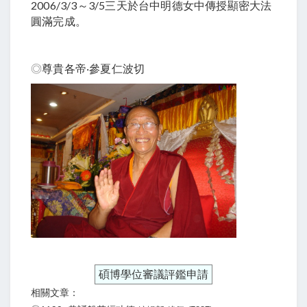
2006/3/3～3/5三天於台中明德女中傳授顯密大法
圓滿完成。
◎
尊貴各帝‧參夏仁波切
碩博學位審議評鑑申請
相關文章：