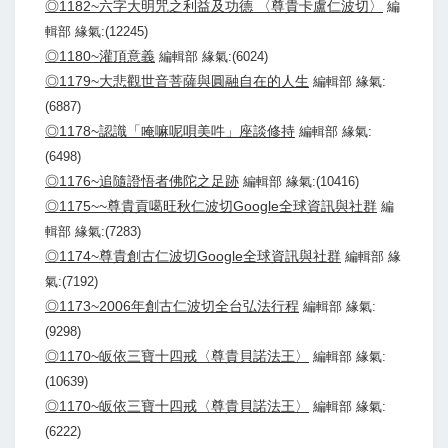
◎1182~六字大明咒之利益及功德 〈尊貴卡盧仁波切〉
編
輯部 緣氣:(12245)
◎1180~灌頂意義
編輯部 緣氣:(6024)
◎1179~大悲觀世音菩薩與圓融自在的人生
編輯部 緣氣:
(6887)
◎1178~認識「唵嘛呢唄美吽」座談修持
編輯部 緣氣:
(6498)
◎1176~追隨證悟者佛陀之足跡
編輯部 緣氣:(10416)
◎1175~~尊貴貢噶旺秋仁波切Google全球資訊與社群
編
輯部 緣氣:(7283)
◎1174~尊貴創古仁波切Google全球資訊與社群
編輯部 緣
氣:(7192)
◎1173~2006年創古仁波切全台弘法行程
編輯部 緣氣:
(9298)
◎1170~皈依三寶十四戒〈尊貴貝諾法王〉
編輯部 緣氣:
(10639)
◎1170~皈依三寶十四戒〈尊貴貝諾法王〉
編輯部 緣氣:
(6222)