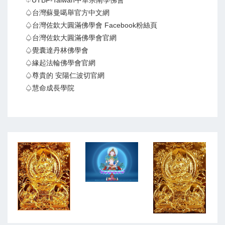
♤UTBF-Taiwan中華宗南學佛會
♤台灣蘇曼噶舉官方中文網
♤台灣佐欽大圓滿佛學會 Facebook粉絲頁
♤台灣佐欽大圓滿佛學會官網
♤覺囊達丹林佛學會
♤緣起法輪佛學會官網
♤尊貴的 安陽仁波切官網
♤慧命成長學院