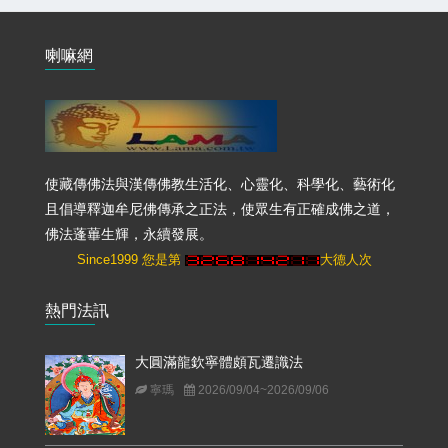
喇嘛網
使藏傳佛法與漢傳佛教生活化、心靈化、科學化、藝術化
且倡導釋迦牟尼佛傳承之正法，使眾生有正確成佛之道，
佛法蓬蓽生輝，永續發展。
Since1999 您是第
大德人次
熱門法訊
大圓滿龍欽寧體頗瓦遷識法
寧瑪
2026/09/04~2026/09/06