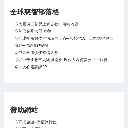
全球慈智部落格
♤大圓滿《普賢上師言教》儀軌內容
♤普巴金剛法門‧功德
♤◎比較宗教學方法論的反省─京都學派、上智大學與台
灣耶─佛教界的研究
♤中區全國供佛齋僧大會
♤◎中華佛教直貢噶舉協會-現代人為何需要『止觀禪
修』的心靈訓練??
贊助網站
♤可樂旅遊~康福旅行社