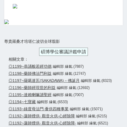
尊貴羅桑才培堪仁波切全球翦影
碩博學位審議評鑑申請
相關文章：
◎1199~恭誦般若經功德
編輯部 緣氣:(7887)
◎1198~藥師佛法門利益
編輯部 緣氣:(12747)
◎1197~薩噶達瓦(SAKADAWA)－佛誕月
編輯部 緣氣:(8323)
◎1196~藥師經現世的利益
編輯部 緣氣:(12692)
◎1195~達賴喇嘛讀聖經
編輯部 緣氣:(7007)
◎1194~七寶藏
編輯部 緣氣:(6533)
◎1193~綠度母法門‧薈供四種事業
編輯部 緣氣:(15071)
◎1192~蓮師煙供‧ 觀音火供‧心經除障
編輯部 緣氣:(6215)
◎1192~蓮師煙供‧ 觀音火供‧心經除障‧
編輯部 緣氣:(6521)