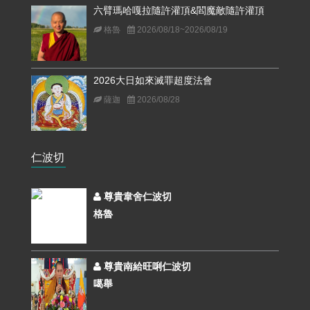
六臂瑪哈嘎拉隨許灌頂&閻魔敵隨許灌頂
格魯
2026/08/18~2026/08/19
2026大日如來滅罪超度法會
薩迦
2026/08/28
仁波切
尊貴韋舍仁波切
格魯
尊貴南給旺唎仁波切
噶舉