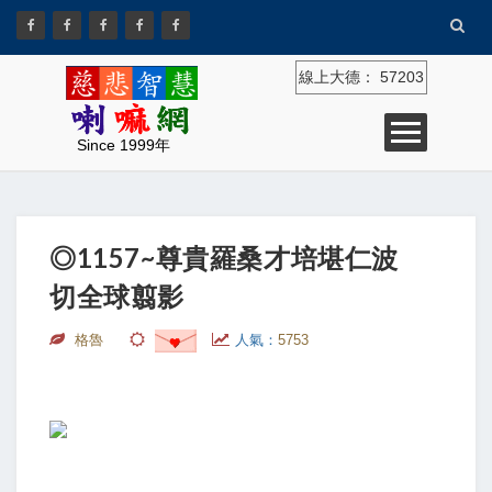
線上大德：
57203
Since 1999年
◎1157~尊貴羅桑才培堪仁波
切全球翦影
格魯
人氣：
5753