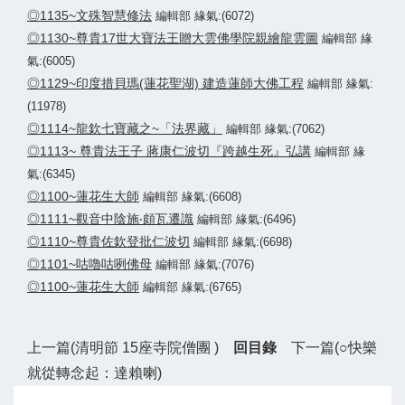
◎1135~文殊智慧修法
編輯部 緣氣:(6072)
◎1130~尊貴17世大寶法王贈大雲佛學院親繪龍雲圖
編輯部 緣
氣:(6005)
◎1129~印度措貝瑪(蓮花聖湖) 建造蓮師大佛工程
編輯部 緣氣:
(11978)
◎1114~龍欽七寶藏之~「法界藏」
編輯部 緣氣:(7062)
◎1113~ 尊貴法王子 蔣康仁波切『跨越生死』弘講
編輯部 緣
氣:(6345)
◎1100~蓮花生大師
編輯部 緣氣:(6608)
◎1111~觀音中陰施‧頗瓦遷識
編輯部 緣氣:(6496)
◎1110~尊貴佐欽登批仁波切
編輯部 緣氣:(6698)
◎1101~咕嚕咕咧佛母
編輯部 緣氣:(7076)
◎1100~蓮花生大師
編輯部 緣氣:(6765)
上一篇(清明節 15座寺院僧團 )
回目錄
下一篇(○快樂
就從轉念起：達賴喇)