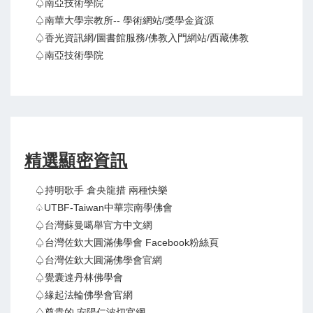
♤南亞技術學院
♤南華大學宗教所-- 學術網站/獎學金資源
♤香光資訊網/圖書館服務/佛教入門網站/西藏佛教
♤南亞技術學院
精選顯密資訊
♤持明歌手 倉央龍措 兩種快樂
♤UTBF-Taiwan中華宗南學佛會
♤台灣蘇曼噶舉官方中文網
♤台灣佐欽大圓滿佛學會 Facebook粉絲頁
♤台灣佐欽大圓滿佛學會官網
♤覺囊達丹林佛學會
♤緣起法輪佛學會官網
♤尊貴的 安陽仁波切官網