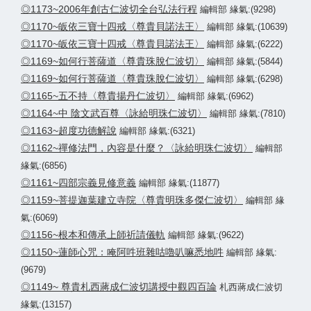
◎1173~2006年創古仁波切全台弘法行程
編輯部 緣氣:(9298)
◎1170~皈依三寶十四戒〈尊貴貝諾法王〉
編輯部 緣氣:(10639)
◎1170~皈依三寶十四戒〈尊貴貝諾法王〉
編輯部 緣氣:(6222)
◎1169~如何行菩薩道〈尊貴珠脫仁波切〉
編輯部 緣氣:(5844)
◎1169~如何行菩薩道〈尊貴珠脫仁波切〉
編輯部 緣氣:(6298)
◎1165~五不持〈尊貴揚丹仁波切〉
編輯部 緣氣:(6962)
◎1164~中 陰文武百尊〈詠給明珠仁波切〉
編輯部 緣氣:(7810)
◎1163~超度功德解說
編輯部 緣氣:(6321)
◎1162~禪修法門，內容是什麼？〈詠給明珠仁波切〉
編輯部
緣氣:(6856)
◎1161~四部宗義見修意義
編輯部 緣氣:(11877)
◎1159~菩提迦葉建立寺院〈尊貴明珠多傑仁波切〉
編輯部 緣
氣:(6069)
◎1156~根本和傳承上師祈請儀軌
編輯部 緣氣:(9622)
◎1150~蓮師心咒：唵阿吽班雜咕嚕叭嘛悉地吽
編輯部 緣氣:
(9679)
◎1149~ 尊貴札西蔣成仁波切講授中觀四百論
札西蔣成仁波切
緣氣:(13157)