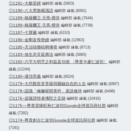
◎1191~大般若經
編輯部 緣氣:(5803)
◎1190~八大黑魯噶識語
編輯部 緣氣:(6091)
◎1189~格薩爾王‧天馬‧煙供
編輯部 緣氣:(7644)
◎1189~格薩爾王‧天馬‧煙供
編輯部 緣氣:(7739)
◎1187~七寶藏
編輯部 緣氣:(6153)
◎1186~金剛亥母密續
編輯部 緣氣:(12963)
◎1185~天法咕嚕咕咧佛母
編輯部 緣氣:(8713)
◎1183~放生息災延壽法
編輯部 緣氣:(5883)
◎1182~六字大明咒之利益及功德 〈尊貴卡盧仁波切〉
編輯部
緣氣:(12244)
◎1180~灌頂意義
編輯部 緣氣:(6024)
◎1179~大悲觀世音菩薩與圓融自在的人生
編輯部 緣氣:(6887)
◎1178~認識「唵嘛呢唄美吽」座談修持
編輯部 緣氣:(6498)
◎1176~追隨證悟者佛陀之足跡
編輯部 緣氣:(10416)
◎1175~~尊貴貢噶旺秋仁波切Google全球資訊與社群
編輯部
緣氣:(7282)
◎1174~尊貴創古仁波切Google全球資訊與社群
編輯部 緣氣:
(7191)