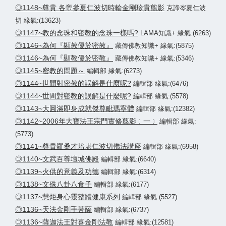
◎1148~尊貴 各帝參夏仁波切時輪金剛珍貴翦影
克諦岑夏仁波
切 緣氣:(13623)
◎1147~教的念珠和密教的念珠一樣嗎?
LAMA知識+ 緣氣:(6263)
◎1146~為何『顯教優於密教』
藏傳佛教知識+ 緣氣:(5875)
◎1146~為何『顯教優於密教』
藏傳佛教知識+ 緣氣:(5346)
◎1145~密教的問題～
編輯部 緣氣:(6273)
◎1144~世間對密教的誤解是什麼呢?
編輯部 緣氣:(6476)
◎1144~世間對密教的誤解是什麼呢?
編輯部 緣氣:(5578)
◎1143~大圓滿即身成就傑尊毗瑪寧體
編輯部 緣氣:(12382)
◎1142~2006年大寶法王宗門實修翦影﹝一﹞
編輯部 緣氣:
(5773)
◎1141~尊貴羅桑才培堪仁波切佛法講座
編輯部 緣氣:(6958)
◎1140~文武百尊壇城佛殿
編輯部 緣氣:(6640)
◎1139~火供的意義及功德
編輯部 緣氣:(6314)
◎1138~文殊八卦八食子
編輯部 緣氣:(6177)
◎1137~慧炬身心靈整體健康系列
編輯部 緣氣:(5527)
◎1136~天法金剛手菩薩
編輯部 緣氣:(6737)
◎1136~薩迦法王對喜金剛法教
編輯部 緣氣:(12581)