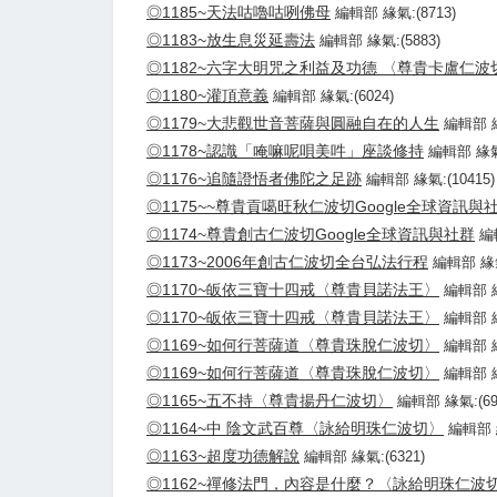
◎1185~天法咕嚕咕咧佛母
編輯部 緣氣:(8713)
◎1183~放生息災延壽法
編輯部 緣氣:(5883)
◎1182~六字大明咒之利益及功德 〈尊貴卡盧仁波
◎1180~灌頂意義
編輯部 緣氣:(6024)
◎1179~大悲觀世音菩薩與圓融自在的人生
編輯部 緣
◎1178~認識「唵嘛呢唄美吽」座談修持
編輯部 緣氣:
◎1176~追隨證悟者佛陀之足跡
編輯部 緣氣:(10415)
◎1175~~尊貴貢噶旺秋仁波切Google全球資訊與
◎1174~尊貴創古仁波切Google全球資訊與社群
編
◎1173~2006年創古仁波切全台弘法行程
編輯部 緣氣
◎1170~皈依三寶十四戒〈尊貴貝諾法王〉
編輯部 緣
◎1170~皈依三寶十四戒〈尊貴貝諾法王〉
編輯部 緣
◎1169~如何行菩薩道〈尊貴珠脫仁波切〉
編輯部 緣
◎1169~如何行菩薩道〈尊貴珠脫仁波切〉
編輯部 緣
◎1165~五不持〈尊貴揚丹仁波切〉
編輯部 緣氣:(69
◎1164~中 陰文武百尊〈詠給明珠仁波切〉
編輯部 緣
◎1163~超度功德解說
編輯部 緣氣:(6321)
◎1162~禪修法門，內容是什麼？〈詠給明珠仁波