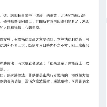
、懷、誅四種事業中「懷愛」的事業，此法的功德乃將
。修持咕嚕咕咧佛母，世間所有善的因緣都能具足，惡因
的人氣和福報，心想事成。
骨鬘尊，召攝福德壽命之主要儀軌。本尊功德利益為：可
德調和外界五大，斷除年月日時內外之不祥，阻止魔礙惡
殊勝修法，有大成就者說過：「如果這輩子你能趕上一次
題。」
伏」的殊勝修法。薈供更是密乘行者懺悔的一種殊勝方便
數的薈供功德，圓滿六度波羅蜜，虔誠頂禮，享用薈供之