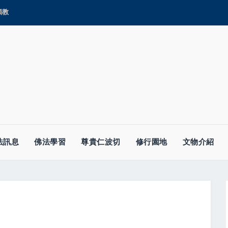
顯教
法訊息
佛法學習
尊貴仁波切
修行園地
文物介紹