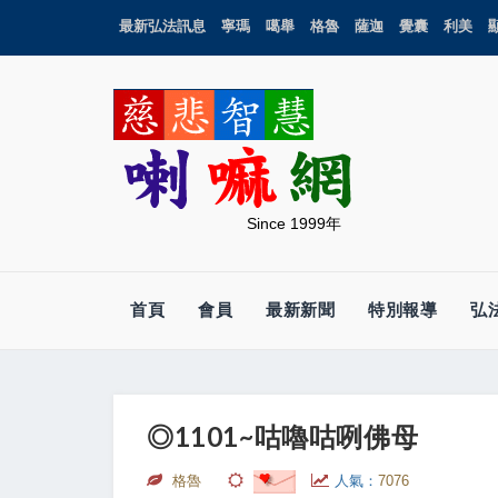
最新弘法訊息
寧瑪
噶舉
格魯
薩迦
覺囊
利美
Since 1999年
首頁
會員
最新新聞
特別報導
弘
◎1101~咕嚕咕咧佛母
格魯
人氣：
7076