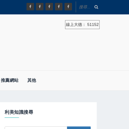
線上大德：
51152
推薦網站
其他
利美知識搜尋