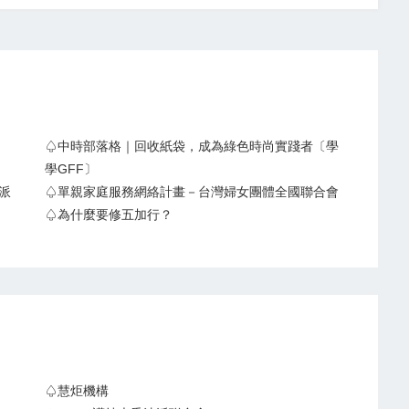
♤中時部落格｜回收紙袋，成為綠色時尚實踐者〔學
學GFF〕
派
♤單親家庭服務網絡計畫－台灣婦女團體全國聯合會
♤為什麼要修五加行？
♤慧炬機構