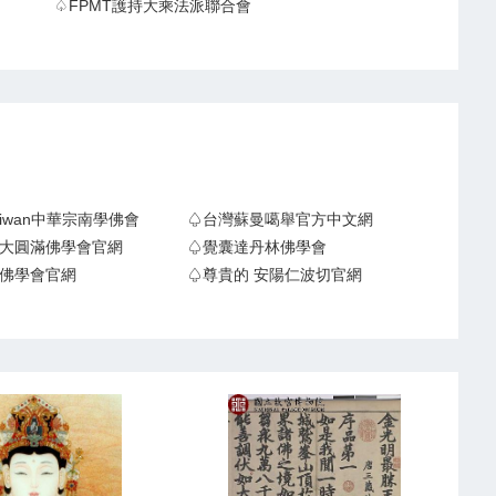
♤FPMT護持大乘法派聯合會
Taiwan中華宗南學佛會
♤台灣蘇曼噶舉官方中文網
大圓滿佛學會官網
♤覺囊達丹林佛學會
佛學會官網
♤尊貴的 安陽仁波切官網