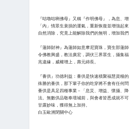
『咕嚕咕咧佛母』又稱『作明佛母』，為息、增
「內」情眾生衰損的運氣，重新恢復並增強起來
自然消除，究竟上能解除我們的無明，增加我們
『蓮師財神』為蓮師如意摩尼寶珠，寶生部蓮師
令佛教興盛，教法廣宏，調伏三界眾生，攝集福
兆違緣，威權增上，壽元綿長。
『薈供』功德利益：薈供是快速積聚福慧資糧的
殊勝的薈供，那下輩子你的吃穿將不會有任何問
薈供是具足四種事業－「息災、增益、懷攝、降
法。無數供品敬奉壇城前，與會者皆悉成就不可
甘露妙味，獲得無上加持。
白玉歐洲閉關中心