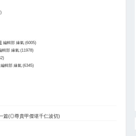
)
圖
編輯部 緣氣:(6005)
編輯部 緣氣:(11978)
2)
編輯部 緣氣:(6345)
一篇(◎尊貴甲傑堪千仁波切)