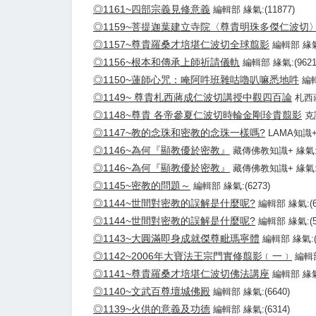
◎1161~四部宗義見修意義
編輯部 緣氣:(11877)
◎1159~菩提迦葉建立寺院〈尊貴明珠多傑仁波切
◎1157~尊貴羅桑才培堪仁波切全球翦影
編輯部 緣氣:
◎1156~根本和傳承上師祈請儀軌
編輯部 緣氣:(9621
◎1150~蓮師心咒：唵阿吽班雜咕嚕叭嘛悉地吽
編輯
◎1149~ 尊貴札西蔣成仁波切講授中觀四百論
札西蔣
◎1148~尊貴 各帝參夏仁波切時輪金剛珍貴翦影
克
◎1147~教的念珠和密教的念珠一樣嗎?
LAMA知識+ 
◎1146~為何『顯教優於密教』
藏傳佛教知識+ 緣氣:(
◎1146~為何『顯教優於密教』
藏傳佛教知識+ 緣氣:(
◎1145~密教的問題～
編輯部 緣氣:(6273)
◎1144~世間對密教的誤解是什麼呢?
編輯部 緣氣:(6
◎1144~世間對密教的誤解是什麼呢?
編輯部 緣氣:(5
◎1143~大圓滿即身成就傑尊毗瑪寧體
編輯部 緣氣:(1
◎1142~2006年大寶法王宗門實修翦影﹝一﹞
編輯部
◎1141~尊貴羅桑才培堪仁波切佛法講座
編輯部 緣氣:
◎1140~文武百尊壇城佛殿
編輯部 緣氣:(6640)
◎1139~火供的意義及功德
編輯部 緣氣:(6314)