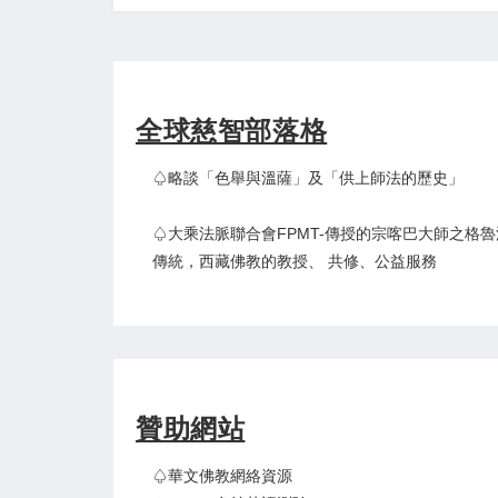
全球慈智部落格
♤略談「色舉與溫薩」及「供上師法的歷史」
♤大乘法脈聯合會FPMT-傳授的宗喀巴大師之格魯
傳統，西藏佛教的教授、 共修、公益服務
贊助網站
♤華文佛教網絡資源