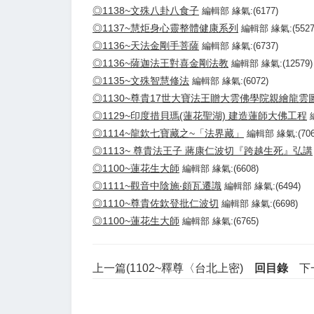
◎1138~文殊八卦八食子
編輯部 緣氣:(6177)
◎1137~慧炬身心靈整體健康系列
編輯部 緣氣:(5527
◎1136~天法金剛手菩薩
編輯部 緣氣:(6737)
◎1136~薩迦法王對喜金剛法教
編輯部 緣氣:(12579)
◎1135~文殊智慧修法
編輯部 緣氣:(6072)
◎1130~尊貴17世大寶法王贈大雲佛學院親繪龍雲
◎1129~印度措貝瑪(蓮花聖湖) 建造蓮師大佛工程
◎1114~龍欽七寶藏之~「法界藏」
編輯部 緣氣:(706
◎1113~ 尊貴法王子 蔣康仁波切『跨越生死』弘講
◎1100~蓮花生大師
編輯部 緣氣:(6608)
◎1111~觀音中陰施‧頗瓦遷識
編輯部 緣氣:(6494)
◎1110~尊貴佐欽登批仁波切
編輯部 緣氣:(6698)
◎1100~蓮花生大師
編輯部 緣氣:(6765)
上一篇(1102~釋尊〈台北上密)
回目錄
下