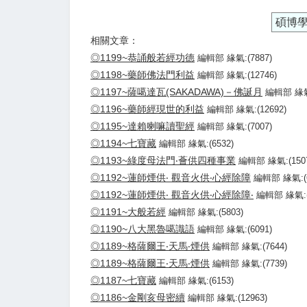
碩博
相關文章：
◎1199~恭誦般若經功德
編輯部 緣氣:(7887)
◎1198~藥師佛法門利益
編輯部 緣氣:(12746)
◎1197~薩噶達瓦(SAKADAWA)－佛誕月
編輯部 緣氣:
◎1196~藥師經現世的利益
編輯部 緣氣:(12692)
◎1195~達賴喇嘛讀聖經
編輯部 緣氣:(7007)
◎1194~七寶藏
編輯部 緣氣:(6532)
◎1193~綠度母法門‧薈供四種事業
編輯部 緣氣:(1507
◎1192~蓮師煙供‧ 觀音火供‧心經除障
編輯部 緣氣:(6
◎1192~蓮師煙供‧ 觀音火供‧心經除障‧
編輯部 緣氣:(
◎1191~大般若經
編輯部 緣氣:(5803)
◎1190~八大黑魯噶識語
編輯部 緣氣:(6091)
◎1189~格薩爾王‧天馬‧煙供
編輯部 緣氣:(7644)
◎1189~格薩爾王‧天馬‧煙供
編輯部 緣氣:(7739)
◎1187~七寶藏
編輯部 緣氣:(6153)
◎1186~金剛亥母密續
編輯部 緣氣:(12963)