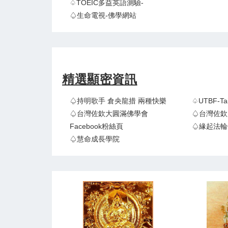
♤TOEIC多益英語測驗-
♤生命電視-佛學網站
精選顯密資訊
♤持明歌手 倉央龍措 兩種快樂
♤UTBF-
♤台灣佐欽大圓滿佛學會
♤台灣佐欽
Facebook粉絲頁
♤緣起法輪
♤慧命成長學院