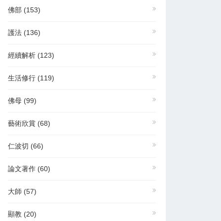
佛部
(153)
護法
(136)
經續解析
(123)
生活修行
(119)
佛母
(99)
藝術欣賞
(68)
仁波切
(66)
論文著作
(60)
大師
(57)
顯教
(20)