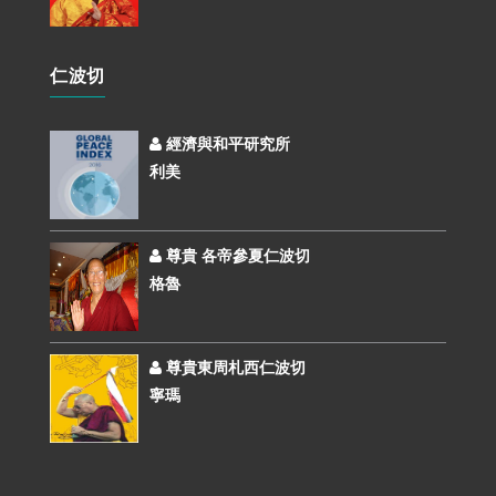
仁波切
經濟與和平研究所
利美
尊貴 各帝參夏仁波切
格魯
尊貴東周札西仁波切
寧瑪