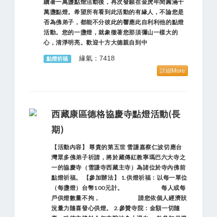
續著一萬盞點燈活動後，再次發願在金虎年間圓滿十
萬盞點燈。希望所有看到此活動的有緣人，不論您是
否為佛弟子，都能不分彼此的響應此自利利他的點燈
活動。您的一盞燈，就象徵著您那須彌山一樣大的
心，清淨明亮。歡迎十方大德親自到中
緣氣：7418
點燈祈福
詳細More
西藏康區德格協慶寺點燈活動(長
期)
【活動內容】 尊貴的第五世 雪謙嘉察仁波切應台
灣眾多佛弟子祈請，將於藏傳紅教寧瑪巴六大寺之
一的協慶寺（雪謙寺西藏主寺）為諸位於寺內佛前
點燈祈福。 【參加辦法】 1.供燈祈福：以每一單位
（每盞燈）台幣100元計。 每人或每
戶供燈數量不拘， 請您依個人經濟狀
況量力隨喜發心供燈。 2.參贊寺院：金額一切隨