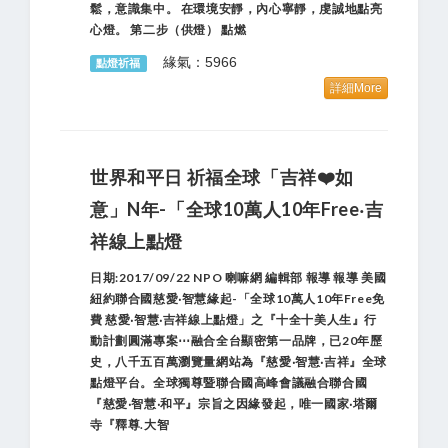
鬆，意識集中。 在環境安靜，內心寧靜，虔誠地點亮
心燈。 第二步（供燈） 點燃
緣氣：5966
點燈祈福
詳細More
世界和平日 祈福全球「吉祥❤️如
意」N年-「全球10萬人10年Free‧吉
祥線上點燈
日期:2017/09/22 NPO 喇嘛網 編輯部 報導 報導 美國
紐約聯合國慈愛‧智慧緣起-「全球10萬人10年Free免
費 慈愛‧智慧‧吉祥線上點燈」之『十全十美人生』行
動計劃圓滿專案⋯融合全台顯密第一品牌，已20年歷
史，八千五百萬瀏覽量網站為『慈愛‧智慧‧吉祥』全球
點燈平台。全球獨尊暨聯合國高峰會議融合聯合國
『慈愛‧智慧‧和平』宗旨之因緣發起，唯一國家‧塔爾
寺『釋尊.大智