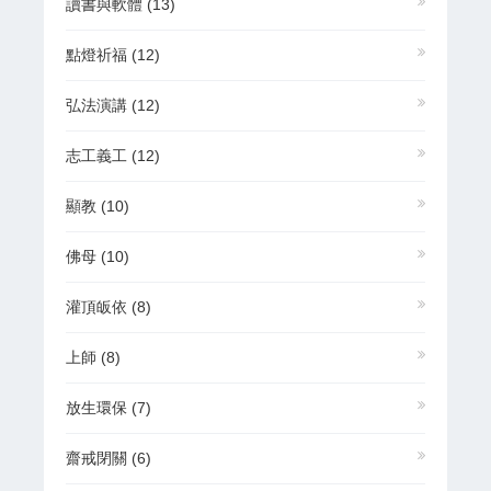
讀書與軟體
(13)
點燈祈福
(12)
弘法演講
(12)
志工義工
(12)
顯教
(10)
佛母
(10)
灌頂皈依
(8)
上師
(8)
放生環保
(7)
齋戒閉關
(6)