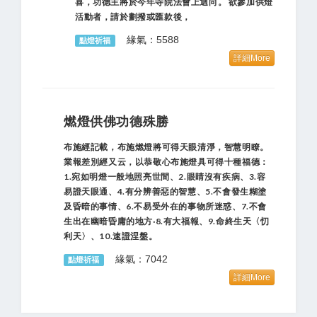
喜，功德主將於今年寺院法會上迴向。 欲參加供燈
活動者，請於劃撥或匯款後，
緣氣：5588
點燈祈福
詳細More
燃燈供佛功德殊勝
布施經記載，布施燃燈將可得天眼清淨，智慧明瞭。
業報差別經又云，以恭敬心布施燈具可得十種福德：
1.宛如明燈一般地照亮世間、2.眼睛沒有疾病、3.容
易證天眼通、4.有分辨善惡的智慧、5.不會發生糊塗
及昏暗的事情、6.不易受外在的事物所迷惑、7.不會
生出在幽暗昏庸的地方‧8.有大福報、9.命終生天〈忉
利天〉、10.速證涅盤。
緣氣：7042
點燈祈福
詳細More