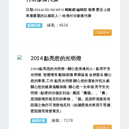
日期:2016/03/02 NPO 喇嘛網 編輯部 報導 歷史上後
果最嚴重的以貌取人！哈佛付出慘痛代價
緣氣：4616
點燈祈福
詳細More
2014 點亮您的光明燈
2014點亮您的光明燈 ~關心您身邊的人~ 點亮平安
光明燈. 智慧增長 斷除煩惱 學業猛進 金榜題名 關心
您的事業.工作.點亮光明燈 關心您的運途沖犯太歲
關心您的健康遠離病痛. 關心您一生幸福 亮平安光
明燈 ~點燈的功德及利益~ 藏語「囊薩」，「囊」
是指眼睛所能見到的事物，「薩」是說即便服前有
阻隔之物仍可清楚地見到（如牆壁後的東西不受牆
壁阻擋而清楚看見）
緣氣：7178
點燈祈福
詳細More