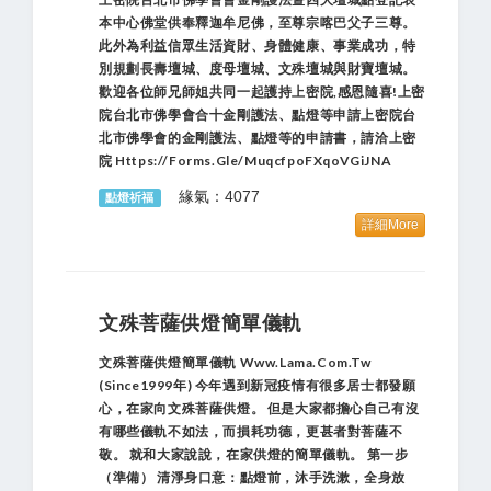
本中心佛堂供奉釋迦牟尼佛，至尊宗喀巴父子三尊。
此外為利益信眾生活資財、身體健康、事業成功，特
別規劃長壽壇城、度母壇城、文殊壇城與財寶壇城。
歡迎各位師兄師姐共同一起護持上密院,感恩隨喜!上密
院台北市佛學會合十金剛護法、點燈等申請上密院台
北市佛學會的金剛護法、點燈等的申請書，請洽上密
院 Https://forms.gle/MuqcfpoFXqoVGiJNA
緣氣：4077
點燈祈福
詳細More
文殊菩薩供燈簡單儀軌
文殊菩薩供燈簡單儀軌 Www.lama.com.tw
(Since1999年) 今年遇到新冠疫情有很多居士都發願
心，在家向文殊菩薩供燈。 但是大家都擔心自己有沒
有哪些儀軌不如法，而損耗功德，更甚者對菩薩不
敬。 就和大家說說，在家供燈的簡單儀軌。 第一步
（準備） 清淨身口意：點燈前，沐手洗漱，全身放