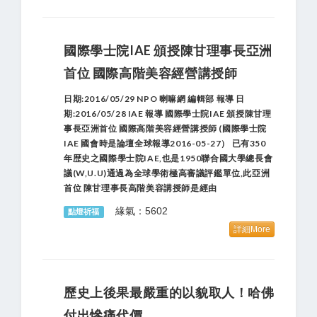
國際學士院IAE 頒授陳甘理事長亞洲
首位 國際高階美容經營講授師
日期:2016/05/29 NPO 喇嘛網 編輯部 報導 日
期:2016/05/28 IAE 報導 國際學士院IAE 頒授陳甘理
事長亞洲首位 國際高階美容經營講授師 (國際學士院
IAE 國會時是論壇全球報導2016-05-27） 已有350
年歴史之國際學士院IAE,也是1950聯合國大學總長會
議(W,U.U)通過為全球學術極高審議評鑑單位,此亞洲
首位 陳甘理事長高階美容講授師是經由
緣氣：5602
點燈祈福
詳細More
歷史上後果最嚴重的以貌取人！哈佛
付出慘痛代價