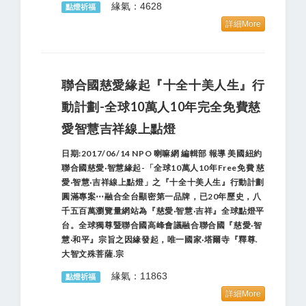
緣氣：4628
點燈祈福
詳細More
聯合國慈愛緣起『十全十美人生』行
動計劃-全球10萬人10年完全免費慈
愛智慧吉祥線上點燈
日期:2017/06/14 NPO 喇嘛網 編輯部 報導 美國紐約
聯合國慈愛‧智慧緣起-「全球10萬人10年Free免費 慈
愛‧智慧‧吉祥線上點燈」之『十全十美人生』行動計劃
圓滿專案⋯融合全台顯密第一品牌，已20年歷史，八
千五百萬瀏覽量網站為『慈愛‧智慧‧吉祥』全球點燈平
台。全球獨尊暨聯合國高峰會議融合聯合國『慈愛‧智
慧‧和平』宗旨之因緣發起，唯一國家‧塔爾寺『釋尊.
大智文殊菩薩.宗
緣氣：11863
點燈祈福
詳細More