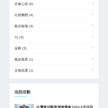
共修心得
(6)
社群團體
(4)
氣功瑜珈
(4)
Yy
(3)
金剛
(3)
義診義賣
(1)
文物流通
(1)
法訊活動
台灣佛法顯密洲佛學會2026.8月法訊