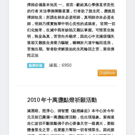
擇師必備基本知見 一、前言─獻給真心學佛直求見性
的行者 末法學佛障難甚重，行者欲了脫生死，應慎思
擇師知見：所謂名師未必是明師，真明師亦未必是名
師，明師乃樸實無華中明心見性的成就者。 世間一切
幻化無常，生滅中既有缺陷又難以掌握。可惜眾生無
明，執妄為真，苦苦向外馳求，因此心中充滿煩惱失
落卻又難脫自身業力驅駛，輾轉於六道中輪回流浪，
苦無出期。智者欲求解脫如此生死輪回之苦，當依佛
陀正法
緣氣：6950
點燈祈福
詳細More
2010 年十萬盞點燈祈願活動
滅黑暗、照淨心、得智慧《點燈緣起》本中心於今年
元旦前已圓滿一萬盞點燈活動，也出現瑞象。索南達
吉仁波切不斷鼓勵佛子的心要像天空一樣廣大，要能
體會眾生之苦，也要盡力幫助一切有情眾生。因此接