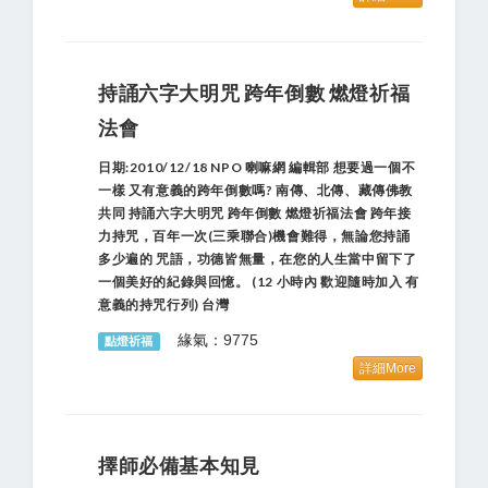
持誦六字大明咒 跨年倒數 燃燈祈福
法會
日期:2010/12/18 NPO 喇嘛網 編輯部 想要過一個不
一樣 又有意義的跨年倒數嗎? 南傳、北傳、藏傳佛教
共同 持誦六字大明咒 跨年倒數 燃燈祈福法會 跨年接
力持咒，百年一次(三乘聯合)機會難得，無論您持誦
多少遍的 咒語，功德皆無量，在您的人生當中留下了
一個美好的紀錄與回憶。 (12 小時內 歡迎隨時加入 有
意義的持咒行列) 台灣
緣氣：9775
點燈祈福
詳細More
擇師必備基本知見