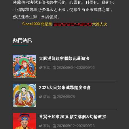
使藏傳佛法與漢傳佛教生活化、心靈化、科學化、藝術化
且倡導釋迦牟尼佛傳承之正法，使眾生有正確成佛之道，
佛法蓬蓽生輝，永續發展。
Since1999 您是第
大德人次
熱門法訊
大圓滿龍欽寧體頗瓦遷識法
寧瑪
2026/09/04~2026/09/06
2026大日如來滅罪超度法會
薩迦
2026/08/28
菩賢王如來灌頂.願文講解&幻輪教授
寧瑪
2026/09/12~2026/09/13