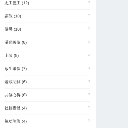
志工義工
(12)
顯教
(10)
佛母
(10)
灌頂皈依
(8)
上師
(8)
放生環保
(7)
齋戒閉關
(6)
共修心得
(6)
社群團體
(4)
氣功瑜珈
(4)