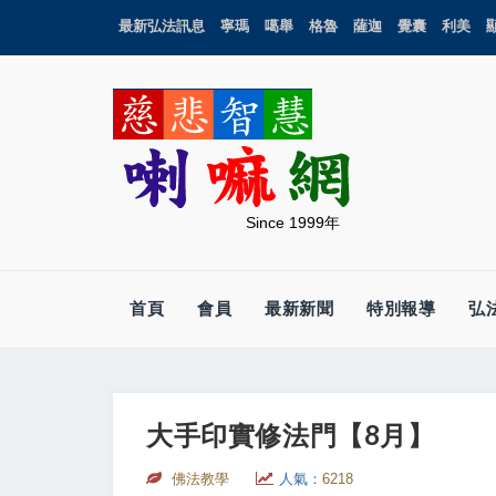
最新弘法訊息
寧瑪
噶舉
格魯
薩迦
覺囊
利美
Since 1999年
首頁
會員
最新新聞
特別報導
弘
大手印實修法門【8月】
佛法教學
人氣：
6218