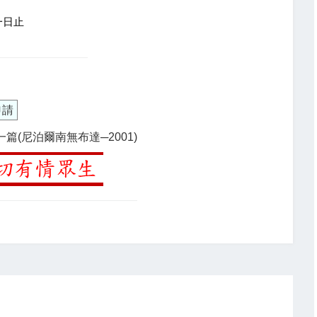
一日止
申請
一篇(尼泊爾南無布達─2001)