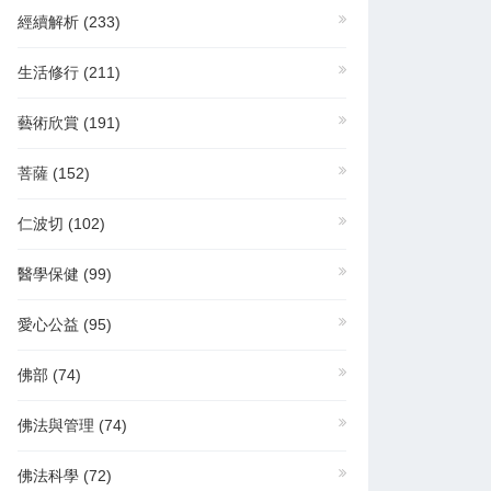
經續解析
(233)
生活修行
(211)
藝術欣賞
(191)
菩薩
(152)
仁波切
(102)
醫學保健
(99)
愛心公益
(95)
佛部
(74)
佛法與管理
(74)
佛法科學
(72)