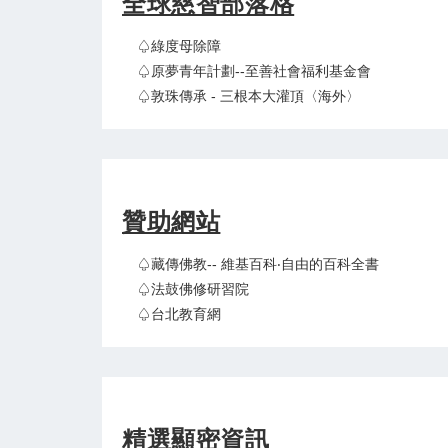
全球慈智部落格
♤綠度母除障
♤原夢青年計劃--至善社會福利基金會
♤敦珠傳承 - 三根本大灌頂〈海外〉
贊助網站
♤藏傳佛教-- 維基百科‧自由的百科全書
♤法鼓佛修研習院
♤台北教育網
精選顯密資訊