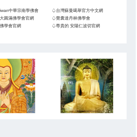
Taiwan中華宗南學佛會
♤台灣蘇曼噶舉官方中文網
大圓滿佛學會官網
♤覺囊達丹林佛學會
佛學會官網
♤尊貴的 安陽仁波切官網