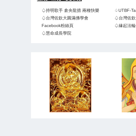
♤持明歌手 倉央龍措 兩種快樂
♤UTBF-
♤台灣佐欽大圓滿佛學會
♤台灣佐欽
Facebook粉絲頁
♤緣起法輪
♤慧命成長學院