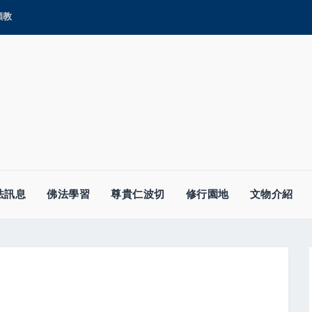
顯教
法訊息
佛法學習
尊貴仁波切
修行園地
文物介紹