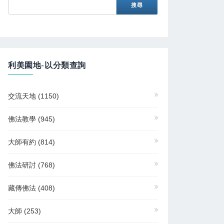
利美園地-以分類查詢
交流天地
(1150)
佛法教學
(945)
大師有約
(814)
佛法研討
(768)
藏傳佛法
(408)
大師
(253)