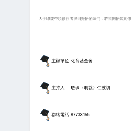
大手印能帶領修行者得到覺悟的法門，若欲開悟其實
主辦單位
化育基金會
主持人
敏珠〈明就〉仁波切
聯絡電話
87733455