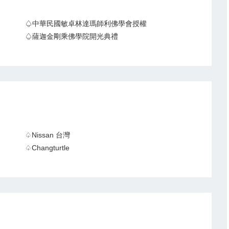
♤中華民國敏卓林達瑪師利佛學會授權
♤薩迦金剛乘佛學院開光典禮
♤Nissan 台灣
♤Changturtle