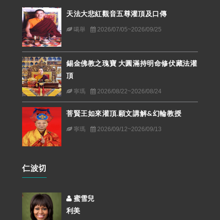
天法大悲紅觀音五尊灌頂及口傳
噶舉
2026/07/05~2026/09/25
錫金佛教之瑰寶 大圓滿持明命修伏藏法灌
頂
寧瑪
2026/08/22~2026/08/24
菩賢王如來灌頂.願文講解&幻輪教授
寧瑪
2026/09/12~2026/09/13
仁波切
蜜雪兒
利美