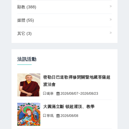
顯教
(388)
媒體
(55)
其它
(3)
法訊活動
密勒日巴道歌禪修閉關暨地藏菩薩超
渡法會
噶舉
2026/08/07~2026/08/23
大圓滿立斷 頓超灌頂、教學
寧瑪
2026/08/08