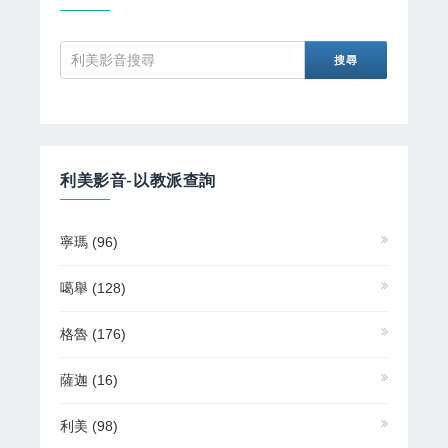
利美影音-以教派查詢
寧瑪
(96)
噶舉
(128)
格魯
(176)
薩迦
(16)
利美
(98)