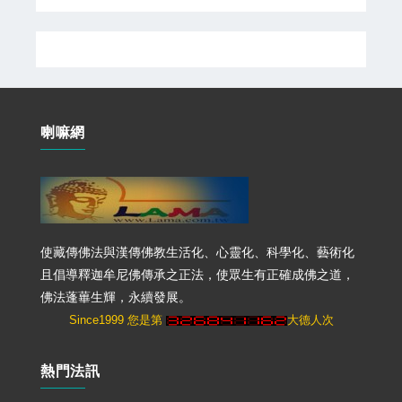
喇嘛網
使藏傳佛法與漢傳佛教生活化、心靈化、科學化、藝術化
且倡導釋迦牟尼佛傳承之正法，使眾生有正確成佛之道，
佛法蓬蓽生輝，永續發展。
Since1999 您是第
大德人次
熱門法訊