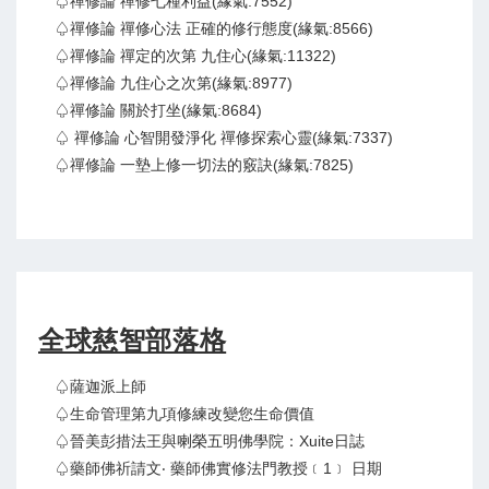
♤禪修論 禪修七種利益(緣氣:7552)
♤禪修論 禪修心法 正確的修行態度(緣氣:8566)
♤禪修論 禪定的次第 九住心(緣氣:11322)
♤禪修論 九住心之次第(緣氣:8977)
♤禪修論 關於打坐(緣氣:8684)
♤ 禪修論 心智開發淨化 禪修探索心靈(緣氣:7337)
♤禪修論 一墊上修一切法的竅訣(緣氣:7825)
全球慈智部落格
♤薩迦派上師
♤生命管理第九項修練改變您生命價值
♤晉美彭措法王與喇榮五明佛學院：Xuite日誌
♤藥師佛祈請文‧ 藥師佛實修法門教授﹝1﹞ 日期