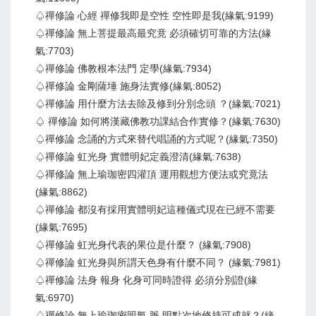
♤禪修論 心經 禪修我即是空性 空性即是我(緣氣:9199)
♤禪修論 無上菩提最高最究竟 必須確切可靠的方法(緣
氣:7703)
♤禪修論 佛教根本法門 定學(緣氣:7934)
♤禪修論 金剛薩埵 施身法實修(緣氣:8052)
♤禪修論 用什麼方法去除及修到分別念頭 ？(緣氣:7021)
♤ 禪修論 如何將漢藏佛教功課結合作實修？(緣氣:7630)
♤禪修論 念誦的方式來替代唱誦的方式呢？(緣氣:7350)
♤禪修論 虹光身 實體明妃定義澄清(緣氣:7638)
♤禪修論 無上瑜珈密四灌頂 運用觀想方便法或究竟法
(緣氣:8862)
♤禪修論 都沒有採用實體明妃這種儀式現在已經不需要
(緣氣:7695)
♤禪修論 虹光身代表的果位是什麼？ (緣氣:7908)
♤禪修論 虹光身與所謂天色身有什麼不同？ (緣氣:7981)
♤禪修論 法身 報身 化身可同時證得 必須分別證(緣
氣:6970)
♤禪修論 無上瑜珈密照氣 脈 明點次地修持可成就？(緣