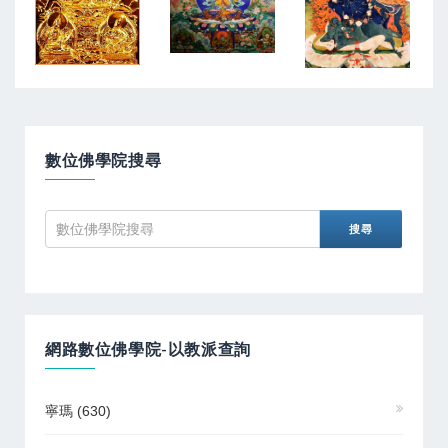
數位佛學院搜尋
網路數位佛學院-以教派查詢
寧瑪
(630)