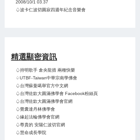
2008/10/1 03.37
♤波卡仁波切圓寂四週年紀念音樂會
精選顯密資訊
♤持明歌手 倉央龍措 兩種快樂
♤UTBF-Taiwan中華宗南學佛會
♤台灣蘇曼噶舉官方中文網
♤台灣佐欽大圓滿佛學會 Facebook粉絲頁
♤台灣佐欽大圓滿佛學會官網
♤覺囊達丹林佛學會
♤緣起法輪佛學會官網
♤尊貴的 安陽仁波切官網
♤慧命成長學院