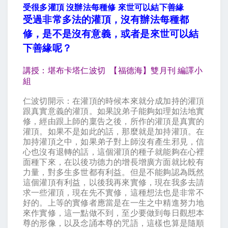
受很多灌頂 沒辦法每種修 來世可以結下善緣
受過非常多法的灌頂，沒有辦法每種都
修，是不是沒有意義，或者是來世可以結
下善緣呢？
講授：堪布卡塔仁波切
【福德海】雙月刊
編譯小
組
仁波切開示：在灌頂的時候本來就分成加持的灌頂
跟真實意義的灌頂。如果說弟子能夠如理如法地實
修，經由跟上師的稟告之後，所作的灌頂是真實的
灌頂。如果不是如此的話，那麼就是加持灌頂。在
加持灌頂之中，如果弟子對上師沒有產生邪見，信
心也沒有退轉的話，這個灌頂的種子就能夠在心裡
面種下來，在以後功德力的增長增廣方面就比較有
力量，對多生多世都有利益。但是不能夠認為既然
這個灌頂有利益，以後我再來實修，現在我多去請
求一些灌頂，現在先不實修，這種想法也是非常不
好的。上等的實修者應當是在一生之中精進努力地
來作實修，這一點做不到，至少要做到每日觀想本
尊的形像，以及念誦本尊的咒語，這樣也算是隨順