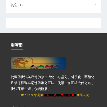
其它
(1)
喇嘛網
使藏傳佛法與漢傳佛教生活化、心靈化、科學化、藝術化
且倡導釋迦牟尼佛傳承之正法，使眾生有正確成佛之道，
佛法蓬蓽生輝，永續發展。
Since1999 您是第
大德人次