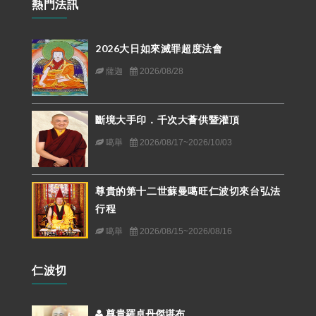
熱門法訊
2026大日如來滅罪超度法會
薩迦
2026/08/28
斷境大手印．千次大薈供暨灌頂
噶舉
2026/08/17~2026/10/03
尊貴的第十二世蘇曼噶旺仁波切來台弘法
行程
噶舉
2026/08/15~2026/08/16
仁波切
尊貴羅卓丹傑堪布