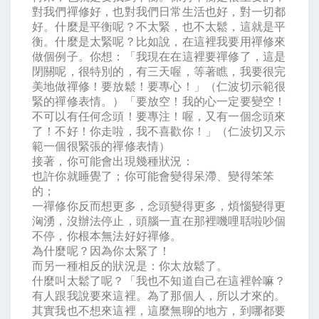
對我們禪修好，也對我們日常生活也好，對一切都
好。什麼是平衡呢？不太緊，也不太鬆，這就是平
衡。什麼是太緊呢？比如說，在這裡我要用禪修來
做個例子。你想：「我現在在這裡要禪修了，這是
閉關呢，很特別的，有三天喔，等著瞧，我要很完
美地做禪修！要放鬆！要專心！」（仁波切示範很
緊的禪修表情。）「要放空！我的心一定要變空！
不可以有任何念頭！要專注！喔，又有一個念頭來
了！不好！你走啦，我不喜歡你！」（仁波切又示
範一個很緊張的禪修表情）
接著，你可能會出現幾種狀況：
也許你就睡覺了；你可能會變得呆滯、變得笨笨
的；
一禪修你反而想更多，念頭變得更多，煩惱變得更
洶湧，沒辦法停止，頭腦一直在那裡嘰哩聒啦吵個
不停，你根本無法好好禪修。
為什麼呢？因為你太緊了！
而另一種相反的狀況是：你太放鬆了。
什麼叫太鬆了呢？「我也不知道自己在這裡幹嘛？
有人跟我說要來這裡。為了那個人，所以才來的。
其實我也不想來這裡，這麼無聊的地方，到哪都要