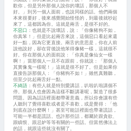
歡你，但是另外那個人說你的壞話，那個人不
好。」到另一個人面前，也說同樣的話。他們兩個
本來很要好，後來感覺開始怪怪的，到最後就吵起
來了，這都因為你。這就是兩舌，是很不好的。
不惡口
：也就是不說壞話，說：「你像豬狗不如，
你真笨！」但是比起兩舌來說，這個惡口看起來還
好一點，因為它更直接。兩舌的意思是，你在人前
說他說好，卻在背後說他笨得像豬一樣，這就很不
好。你在那個人的面前說：「你真是像仙女一樣
啊！」當那個人一旦不在跟前，你就說：「那個人
其實像鬼一樣呢！」這就是很不好了。但是如果你
直接告訴那個人：「你豬狗不如！」雖然真難聽，
但至少比起兩舌好一點。
不綺語
：有些人就是特別愛講話，叭啦叭啦講個不
停。那個人也會因為這樣不斷講著呢，製造了很多
問題。因為話語裡面都帶著意義，所以你會讓有些
人聽到了覺得喜歡或者是不喜歡，或是覺得：「他
到底在說什麼啊！」甚至可能話裡面也帶著謊話，
可能一半都是謊話。也許那些話，都屬於跟貪欲、
跟瞋恨、跟忌妒等等有關的一些話。但當然佛法上
的話，就跟這些就沒有關了。