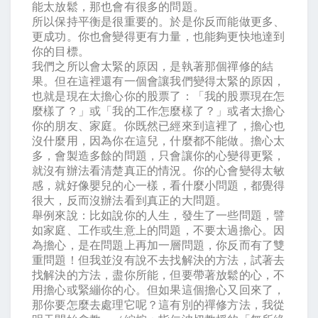
能太放鬆，那也會有很多的問題。
所以保持平衡是很重要的。於是你反而能做更多、
更成功。你也會變得更有力量，也能夠更快地達到
你的目標。
我們之所以會太緊的原因，是執著那個禪修的結
果。但在這裡還有一個會讓我們變得太緊的原因，
也就是現在太擔心你的股票了：「我的股票現在怎
麼樣了？」或「我的工作怎麼樣了？」或者太擔心
你的朋友、家庭。你既然已經來到這裡了，擔心也
沒什麼用，因為你在這兒，什麼都不能做。擔心太
多，會製造多餘的問題，只會讓你的心變得更緊，
就沒有辦法看清楚真正的情況。你的心會變得太敏
感，就好像嬰兒的心一樣，看什麼小問題，都覺得
很大，反而沒辦法看到真正的大問題。
舉例來說：比如說你的人生，發生了一些問題，譬
如家庭、工作或生意上的問題，不要太過擔心。因
為擔心，是在問題上再加一層問題，你反而有了雙
重問題！但我並沒有說不去找解決的方法，試著去
找解決的方法，盡你所能，但要帶著放鬆的心，不
用擔心或緊繃你的心。但如果這個擔心又回來了，
那你要怎麼去處理它呢？這有別的禪修方法，我從