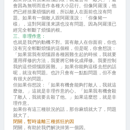
會因為無明而造作各種大小惡行。但像阿羅漢，他
們已經捨棄煩惱的根，所以敵人在面前也沒有問
題。如果有一個敵人跟阿羅漢說：「你像豬一
樣」，這對阿羅漢來講也沒有問題。因為阿羅漢已
經完全斬斷了煩惱的根。
三、非理作意：
也就是我們的動機不對。當有敵人在你面前，你也
沒有完全斬斷煩惱的這個根，但是呢，你會想說：
「如果當我有煩惱跟各種困難生起的時候，我就要
運用禪修的方法，我要將它轉化成禪修。我要控制
我的這些煩惱跟困難。」如果你能夠這樣去想的話
呢，就沒有問題。也許只會有一點點問題，但不會
有很大的問題。
但如果你想說：「如果有機會能夠打敵人，我就這
麼做。」這就是非理作意的心。「如果我有機會殺
了敵人，我就要去殺了他。」如果這麼想，就是非
理作意。
如果你有這三種狀況的話，那你麻煩就大了，問題
就大了。
閉關，暫時遠離三種抓狂的因
閉關，有助於我們解決掉第一個因。