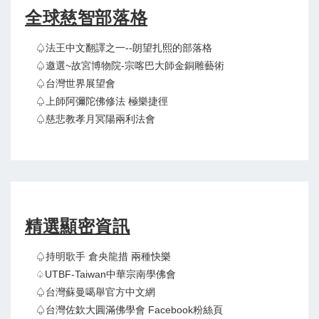
全球慈智部落格
♤法王中文翻譯之一--朗望扎熙的部落格
♤邀選~故宮博物院-宗喀巴大師金銅雕藝術
♤台灣世界展望會
♤上師阿彌陀佛修法 極樂捷徑
♤慈悲教孝月冥陽兩利法會
精選顯密資訊
♤持明歌手 倉央龍措 兩種快樂
♤UTBF-Taiwan中華宗南學佛會
♤台灣蘇曼噶舉官方中文網
♤台灣佐欽大圓滿佛學會 Facebook粉絲頁