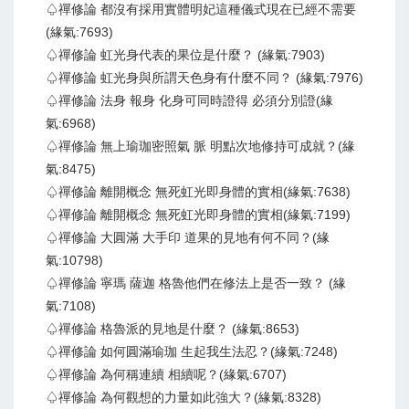
♤禪修論 都沒有採用實體明妃這種儀式現在已經不需要
(緣氣:7693)
♤禪修論 虹光身代表的果位是什麼？ (緣氣:7903)
♤禪修論 虹光身與所謂天色身有什麼不同？ (緣氣:7976)
♤禪修論 法身 報身 化身可同時證得 必須分別證(緣
氣:6968)
♤禪修論 無上瑜珈密照氣 脈 明點次地修持可成就？(緣
氣:8475)
♤禪修論 離開概念 無死虹光即身體的實相(緣氣:7638)
♤禪修論 離開概念 無死虹光即身體的實相(緣氣:7199)
♤禪修論 大圓滿 大手印 道果的見地有何不同？(緣
氣:10798)
♤禪修論 寧瑪 薩迦 格魯他們在修法上是否一致？ (緣
氣:7108)
♤禪修論 格魯派的見地是什麼？ (緣氣:8653)
♤禪修論 如何圓滿瑜珈 生起我生法忍？(緣氣:7248)
♤禪修論 為何稱連續 相續呢？(緣氣:6707)
♤禪修論 為何觀想的力量如此強大？(緣氣:8328)