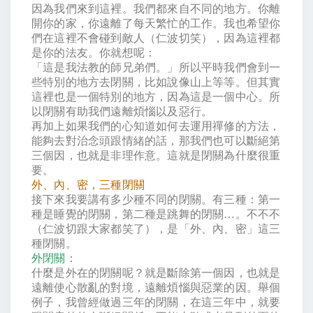
因為我們來到這裡。我們都來自不同的地方。你離
開你的家，你遠離了每天繁忙的工作。我也希望你
們在這裡不會碰到敵人（仁波切笑），因為這裡都
是你的法友。你就想呢：
「這是我法教的師兄弟們。」所以平時我們會到一
些特別的地方去閉關，比如說像山上等等。但其實
這裡也是一個特別的地方，因為這是一個中心。所
以閉關有助我們遠離煩惱以及惡行。
再加上如果我們的心知道如何去運用禪修的方法，
能夠去對治念頭跟情緒的話，那我們也可以斷絕第
三個因，也就是非理作意。這就是閉關為什麼很重
要。
外、內、密，三種閉關
接下來我要講有多少種不同的閉關。有三種：第一
種是睡覺的閉關，第二種是跳舞的閉關
…
。不不不
（仁波切跟大家都笑了），是「外、內、密」這三
種閉關。
外閉關：
什麼是外在的閉關呢？就是斷除第一個因，也就是
遠離使心散亂的對境，遠離煩惱與惡業的因。舉個
例子，我曾經做過三年的閉關，在這三年中，就要