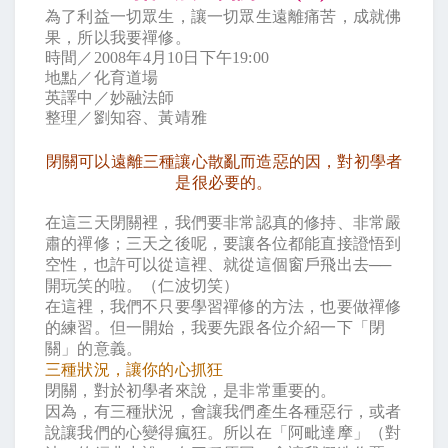
為了利益一切眾生，讓一切眾生遠離痛苦，成就佛
果，所以我要禪修。
時間／
2008
年
4
月
10
日下午
19:00
地點／化育道場
英譯中／妙融法師
整理／劉知容、黃靖雅
閉關可以遠離三種讓心散亂而造惡的因，對初學者
是很必要的。
在這三天閉關裡，我們要非常認真的修持、非常嚴
肅的禪修；三天之後呢，要讓各位都能直接證悟到
空性，也許可以從這裡、就從這個窗戶飛出去
──
開玩笑的啦。（仁波切笑）
在這裡，我們不只要學習禪修的方法，也要做禪修
的練習。但一開始，我要先跟各位介紹一下「閉
關」的意義。
三種狀況，讓你的心抓狂
閉關，對於初學者來說，是非常重要的。
因為，有三種狀況，會讓我們產生各種惡行，或者
說讓我們的心變得瘋狂。所以在「阿毗達摩」（對