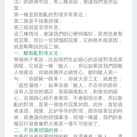
法）的經典中說，有三種原因，會讓我們造作惡
業：
第一種是跟散亂的對境非常靠近；
第二個是不捨棄煩惱；
第三個就是非理作意。
這三種情況，會讓我們的心變得瘋狂，當然也會製
造惡業。所以一切煩惱跟惡業，它的根本跟原因，
就是剛剛說的這三個。
一、離散亂對境太近：
舉個例子來說，比如我們生起瞋心的這個對境或原
因呢，它就是一種「敵人」。所以如果說我們跟敵
人很接近，你就很難停止瞋恨心。聽到敵人罵一
句：「你跟豬一樣笨！」你就火冒三丈，就會想：
「超想扁他！」如果這個「敵人」不在你的面前，
沒有人說你的壞話，當面煽風點火，刺激你的瞋
心，這個瞋心就不會展現、不會顯現出來。所以散
亂的對境，是第一個造作惡業的因。此外，貪欲或
者迷惑、我慢、忌妒等等的對境，跟你很靠近的時
候，就會讓你的煩惱暴漲，煩惱一熾盛，我們的各
種惡行就會像野火燎原一發不可收拾了。
二、不捨棄煩惱的根：
如果你沒有捨棄煩惱的根，就還會有「敵人」，還