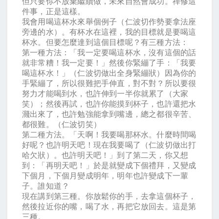
但只要你不放棄繼續做，未來自然會成功。禪修這
件事，正是這樣。
我會用喝這杯水來舉個例子（仁波切作勢要拿法座
旁邊的水）。有杯水在這裡，我的目標就是要喝這
杯水。但要怎麼達到這個目標呢？有三種方法：
第一種方法：「我一定要喝這杯水，沒有這個的話
就非常糟！我一定要！」然後你緊繃了手：「我要
喝這杯水！」（仁波切做出全身緊繃狀）因為你的
手緊繃了，所以很難把手伸直，對不對？所以要很
努力才能喝到水，也許伸到一半你就累了（大家
笑）；然後再試，也許你能摸到杯子，也許還把水
濺出來了，也許勉強能拿到嘴邊，總之都很辛苦、
都很難。（仁波切笑）
第二種方法。「天啊！我要喝那杯水。什麼時間喝
好呢？也許明天吧！現在我要喝了（仁波切做出打
哈欠狀）。也許明天吧！」到了第二天，你又想
到：「再明天吧！」於是就變成下個禮拜，又變成
下個月，下個月變成明年，明年也許變成下一輩
子。誰知道？
現在講到第三種。你放鬆你的手，去拿這個杯子，
然後拉近你的嘴，喝了水，再把它放回去。這是第
三種。