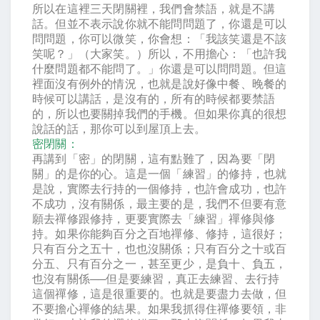
所以在這裡三天閉關裡，我們會禁語，就是不講
話。但並不表示說你就不能問問題了，你還是可以
問問題，你可以微笑，你會想：「我該笑還是不該
笑呢？」（大家笑。）所以，不用擔心：「也許我
什麼問題都不能問了。」你還是可以問問題。但這
裡面沒有例外的情況，也就是說好像中餐、晚餐的
時候可以講話，是沒有的，所有的時候都要禁語
的，所以也要關掉我們的手機。但如果你真的很想
說話的話，那你可以到屋頂上去。
密閉關：
再講到「密」的閉關，這有點難了，因為要「閉
關」的是你的心。這是一個「練習」的修持，也就
是說，實際去行持的一個修持，也許會成功，也許
不成功，沒有關係，最主要的是，我們不但要有意
願去禪修跟修持，更要實際去「練習」禪修與修
持。如果你能夠百分之百地禪修、修持，這很好；
只有百分之五十，也也沒關係；只有百分之十或百
分五、只有百分之一，甚至更少，是負十、負五，
也沒有關係
──
但是要練習，真正去練習、去行持
這個禪修，這是很重要的。也就是要盡力去做，但
不要擔心禪修的結果。如果我抓得住禪修要領，非