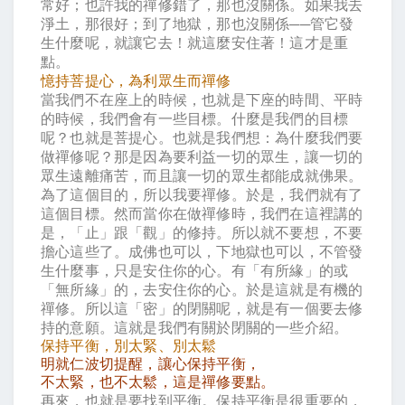
常好；也許我的禪修錯了，那也沒關係。如果我去
淨土，那很好；到了地獄，那也沒關係
──
管它發
生什麼呢，就讓它去！就這麼安住著！這才是重
點。
憶持菩提心，為利眾生而禪修
當我們不在座上的時候，也就是下座的時間、平時
的時候，我們會有一些目標。什麼是我們的目標
呢？也就是菩提心。也就是我們想：為什麼我們要
做禪修呢？那是因為要利益一切的眾生，讓一切的
眾生遠離痛苦，而且讓一切的眾生都能成就佛果。
為了這個目的，所以我要禪修。於是，我們就有了
這個目標。然而當你在做禪修時，我們在這裡講的
是，「止」跟「觀」的修持。所以就不要想，不要
擔心這些了。成佛也可以，下地獄也可以，不管發
生什麼事，只是安住你的心。有「有所緣」的或
「無所緣」的，去安住你的心。於是這就是有機的
禪修。所以這「密」的閉關呢，就是有一個要去修
持的意願。這就是我們有關於閉關的一些介紹。
保持平衡，別太緊、別太鬆
明就仁波切提醒，讓心保持平衡，
不太緊，也不太鬆，這是禪修要點。
再來，也就是要找到平衡。保持平衡是很重要的，