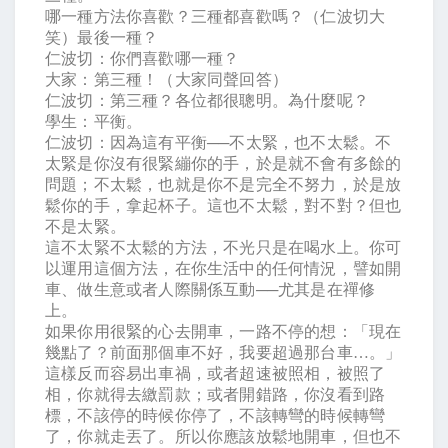
哪一種方法你喜歡？三種都喜歡嗎？（仁波切大
笑）最後一種？
仁波切：你們喜歡哪一種？
大家：第三種！（大家同聲回答）
仁波切：第三種？各位都很聰明。為什麼呢？
學生：平衡。
仁波切：因為這有平衡
──
不太緊，也不太鬆。不
太緊是你沒有很緊繃你的手，於是就不會有多餘的
問題；不太鬆，也就是你不是完全不努力，於是放
鬆你的手，拿起杯子。這也不太鬆，對不對？但也
不是太緊。
這不太緊不太鬆的方法，不光只是在喝水上。你可
以運用這個方法，在你生活中的任何情況，譬如開
車、做生意或者人際關係互動
──
尤其是在禪修
上。
如果你用很緊的心去開車，一路不停的想：「現在
幾點了？前面那個車不好，我要超過那台車
…
。」
這樣反而容易出車禍，或者超速被照相，被照了
相，你就得去繳罰款；或者開錯路，你沒看到路
標，不該停的時候你停了，不該轉彎的時候轉彎
了，你就走丟了。所以你應該放鬆地開車，但也不