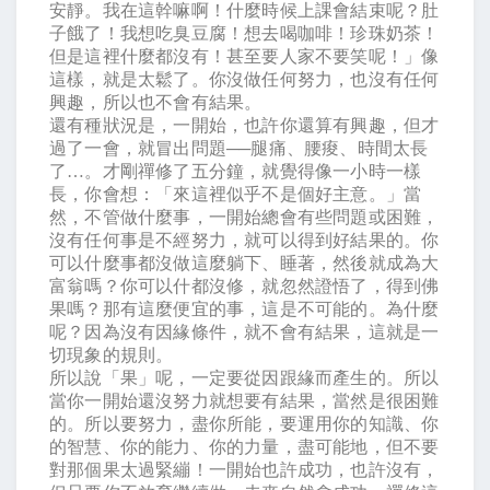
安靜。我在這幹嘛啊！什麼時候上課會結束呢？肚
子餓了！我想吃臭豆腐！想去喝咖啡！珍珠奶茶！
但是這裡什麼都沒有！甚至要人家不要笑呢！」像
這樣，就是太鬆了。你沒做任何努力，也沒有任何
興趣，所以也不會有結果。
還有種狀況是，一開始，也許你還算有興趣，但才
過了一會，就冒出問題
──
腿痛、腰痠、時間太長
了
…
。才剛禪修了五分鐘，就覺得像一小時一樣
長，你會想：「來這裡似乎不是個好主意。」當
然，不管做什麼事，一開始總會有些問題或困難，
沒有任何事是不經努力，就可以得到好結果的。你
可以什麼事都沒做這麼躺下、睡著，然後就成為大
富翁嗎？你可以什都沒修，就忽然證悟了，得到佛
果嗎？那有這麼便宜的事，這是不可能的。為什麼
呢？因為沒有因緣條件，就不會有結果，這就是一
切現象的規則。
所以說「果」呢，一定要從因跟緣而產生的。所以
當你一開始還沒努力就想要有結果，當然是很困難
的。所以要努力，盡你所能，要運用你的知識、你
的智慧、你的能力、你的力量，盡可能地，但不要
對那個果太過緊繃！一開始也許成功，也許沒有，