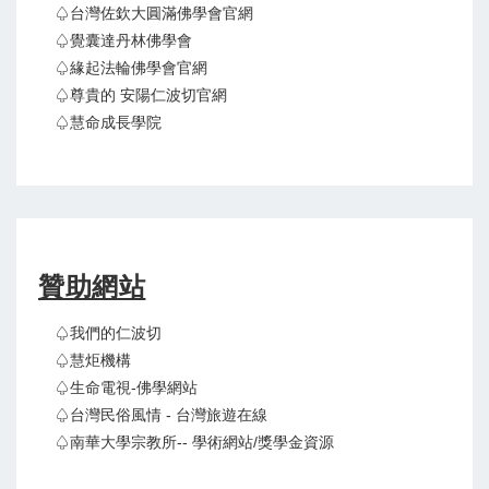
♤台灣佐欽大圓滿佛學會官網
♤覺囊達丹林佛學會
♤緣起法輪佛學會官網
♤尊貴的 安陽仁波切官網
♤慧命成長學院
贊助網站
♤我們的仁波切
♤慧炬機構
♤生命電視-佛學網站
♤台灣民俗風情 - 台灣旅遊在線
♤南華大學宗教所-- 學術網站/獎學金資源