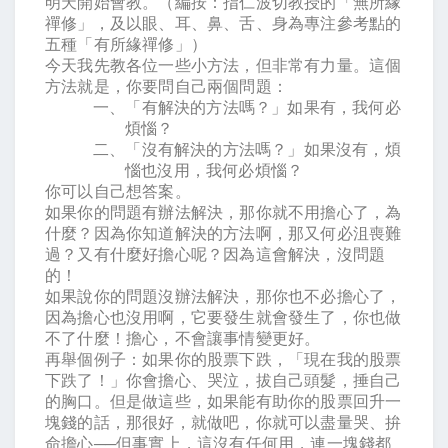
明天開始會教。（編按：指仁波切教授的「無所緣
禪修」，及以眼、耳、鼻、舌、身為專注參考點的
五種「有所緣禪修」）
今天我先教各位一些小方法，但非常有力量。這個
方法就是，你要問自己兩個問題：
一、「有解決的方法嗎？」如果有，我何必
煩惱？
二、「沒有解決的方法嗎？」如果沒有，煩
惱也沒用，我何必煩惱？
你可以自己想答案。
如果你的問題有辦法解決，那你就不用擔心了，為
什麼？因為你知道解決的方法啊，那又何必沮喪難
過？又有什麼好擔心呢？因為這會解決，沒問題
的！
如果說你的問題沒辦法解決，那你也不必擔心了，
因為擔心也沒用啊，它要發生就會發生了，你也做
不了什麼！擔心，不會讓事情變更好。
再舉個例子：如果你的股票下跌，「現在我的股票
下跌了！」你會擔心、哭泣，拔自己頭髮，捶自己
的胸口。但是做這些，如果能有助你的股票回升一
塊錢的話，那很好，就做吧，你就可以盡量哭、拚
命擔心
──
但事實上，這沒有任何用，連一塊錢都