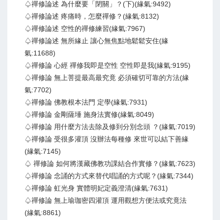
♤禪修論述 為什麼要「閉關」？(下)(緣氣:9492)
♤禪修論述 疼痛時，怎麼禪修？(緣氣:8132)
♤禪修論述 空性的禪修練習(緣氣:7967)
♤禪修論述 無所緣止 讓心無焦點地鬆鬆安住(緣
氣:11688)
♤禪修論 心經 禪修我即是空性 空性即是我(緣氣:9195)
♤禪修論 無上菩提最高最究竟 必須確切可靠的方法(緣
氣:7702)
♤禪修論 佛教根本法門 定學(緣氣:7931)
♤禪修論 金剛薩埵 施身法實修(緣氣:8049)
♤禪修論 用什麼方法去除及修到分別念頭 ？(緣氣:7019)
♤禪修論 受很多灌頂 沒辦法每種修 來世可以結下善緣
(緣氣:7145)
♤ 禪修論 如何將漢藏佛教功課結合作實修？(緣氣:7623)
♤禪修論 念誦的方式來替代唱誦的方式呢？(緣氣:7344)
♤禪修論 虹光身 實體明妃定義澄清(緣氣:7631)
♤禪修論 無上瑜珈密四灌頂 運用觀想方便法或究竟法
(緣氣:8861)