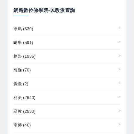
網路數位佛學院-以教派查詢
寧瑪
(630)
噶舉
(591)
格魯
(1935)
薩迦
(70)
覺囊
(2)
利美
(2640)
顯教
(2530)
南傳
(46)