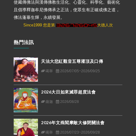
使藏傳佛法與漢傳佛教生活化、心靈化、科學化、藝術化
且倡導釋迦牟尼佛傳承之正法，使眾生有正確成佛之道，
佛法蓬蓽生輝，永續發展。
Since1999 您是第
大德人次
熱門法訊
天法大悲紅觀音五尊灌頂及口傳
噶舉
2026/07/05~2026/09/25
2026大日如來滅罪超度法會
薩迦
2026/08/28
2026年文殊閻摩敵大修閉關法會
噶舉
2026/07/23~2026/09/28