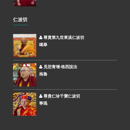
仁波切
尊貴第九世東滇仁波切
噶舉
見悲青增‧格西說法
格魯
尊貴仁珍千寶仁波切
寧瑪