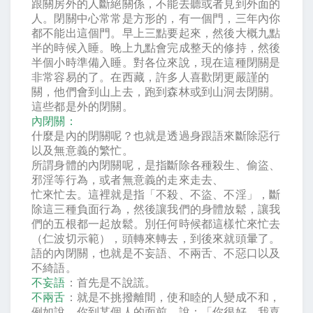
跟關房外的人斷絕關係，不能去聽或者見到外面的
人。閉關中心常常是方形的，有一個門，三年內你
都不能出這個門。早上三點要起來，然後大概九點
半的時候入睡。晚上九點會完成整天的修持，然後
半個小時準備入睡。對各位來說，現在這種閉關是
非常容易的了。在西藏，許多人喜歡閉更嚴謹的
關，他們會到山上去，跑到森林或到山洞去閉關。
這些都是外的閉關。
內閉關：
什麼是內的閉關呢？也就是透過身跟語來斷除惡行
以及無意義的繁忙。
所謂身體的內閉關呢，是指斷除各種殺生、偷盜、
邪淫等行為，或者無意義的走來走去、
忙來忙去。這裡就是指「不殺、不盜、不淫」，斷
除這三種負面行為，然後讓我們的身體放鬆，讓我
們的五根都一起放鬆。別任何時候都這樣忙來忙去
（仁波切示範），頭轉來轉去，到後來就頭暈了。
語的內閉關，也就是不妄語、不兩舌、不惡口以及
不綺語。
不妄語
：首先是不說謊。
不兩舌
：就是不挑撥離間，使和睦的人變成不和，
例如說，你到某個人的面前，說：「你很好，我喜