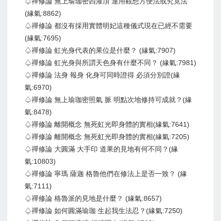
♤禪修論 無上瑜珈密四灌頂 運用觀想方便法或究竟法
(緣氣:8862)
♤禪修論 都沒有採用實體明妃這種儀式現在已經不需要
(緣氣:7695)
♤禪修論 虹光身代表的果位是什麼？ (緣氣:7907)
♤禪修論 虹光身與所謂天色身有什麼不同？ (緣氣:7981)
♤禪修論 法身 報身 化身可同時證得 必須分別證(緣
氣:6970)
♤禪修論 無上瑜珈密照氣 脈 明點次地修持可成就？(緣
氣:8478)
♤禪修論 離開概念 無死虹光即身體的實相(緣氣:7641)
♤禪修論 離開概念 無死虹光即身體的實相(緣氣:7205)
♤禪修論 大圓滿 大手印 道果的見地有何不同？(緣
氣:10803)
♤禪修論 寧瑪 薩迦 格魯他們在修法上是否一致？ (緣
氣:7111)
♤禪修論 格魯派的見地是什麼？ (緣氣:8657)
♤禪修論 如何圓滿瑜珈 生起我生法忍？(緣氣:7250)