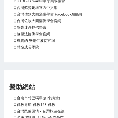
♤UTBF-Taiwan中華宗南學佛會
♤台灣蘇曼噶舉官方中文網
♤台灣佐欽大圓滿佛學會 Facebook粉絲頁
♤台灣佐欽大圓滿佛學會官網
♤覺囊達丹林佛學會
♤緣起法輪佛學會官網
♤尊貴的 安陽仁波切官網
♤慧命成長學院
贊助網站
♤台南市竹巴噶舉(如來講堂)
♤佛教导航-佛教123-佛教
♤台灣民俗風情 - 台灣旅遊在線
♤初級禪訓班--法鼓山台南分院