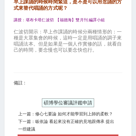
早上課誦的時候時間緊迫，是不是可以用念誦的方
式來替代唱誦的方式呢？
講授：堪布卡塔仁波切
【福德海】雙月刊
編譯小組
仁波切開示：早上作課誦的時候分兩種情形的：一
種是大眾集會的時候，這時一定是用唱誦的調子來
唱誦法本。但是如果是一個人作實修的話，就看自
己的時間，要念慢也可以要念快也行。
備註 :
碩博學位審議評鑑申請
上一篇：修心七要論 如何才能學習到上師的柔軟？
下一篇：皈依論 看起來沒有正確的見地跟傳承 提出
一些建議