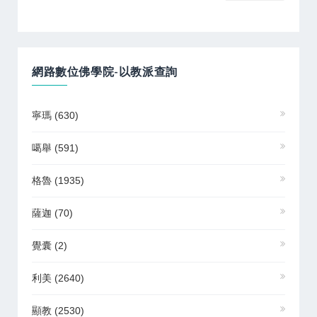
網路數位佛學院-以教派查詢
寧瑪
(630)
噶舉
(591)
格魯
(1935)
薩迦
(70)
覺囊
(2)
利美
(2640)
顯教
(2530)