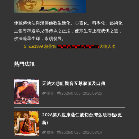
使藏傳佛法與漢傳佛教生活化、心靈化、科學化、藝術化
且倡導釋迦牟尼佛傳承之正法，使眾生有正確成佛之道，
佛法蓬蓽生輝，永續發展。
Since1999 您是第
大德人次
熱門法訊
天法大悲紅觀音五尊灌頂及口傳
噶舉
2026/07/05~2026/09/25
2026第八世康薩仁波切台灣弘法行程(更
新)
格魯
2026/07/25~2026/08/14