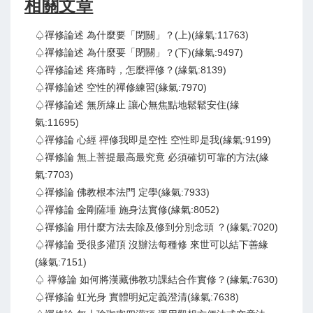
相關文章
♤禪修論述 為什麼要「閉關」？(上)(緣氣:11763)
♤禪修論述 為什麼要「閉關」？(下)(緣氣:9497)
♤禪修論述 疼痛時，怎麼禪修？(緣氣:8139)
♤禪修論述 空性的禪修練習(緣氣:7970)
♤禪修論述 無所緣止 讓心無焦點地鬆鬆安住(緣
氣:11695)
♤禪修論 心經 禪修我即是空性 空性即是我(緣氣:9199)
♤禪修論 無上菩提最高最究竟 必須確切可靠的方法(緣
氣:7703)
♤禪修論 佛教根本法門 定學(緣氣:7933)
♤禪修論 金剛薩埵 施身法實修(緣氣:8052)
♤禪修論 用什麼方法去除及修到分別念頭 ？(緣氣:7020)
♤禪修論 受很多灌頂 沒辦法每種修 來世可以結下善緣
(緣氣:7151)
♤ 禪修論 如何將漢藏佛教功課結合作實修？(緣氣:7630)
♤禪修論 虹光身 實體明妃定義澄清(緣氣:7638)