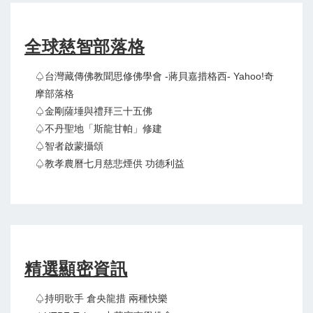
全球慈智部落格
♤台灣藏傳佛教聞思修佛學會 -蔣貝嘉措格西- Yahoo!奇
摩部落格
♤金剛薩埵與禮拜三十五佛
♤不丹聖地「斯龍甘帕」修建
♤智者啟蒙攝頌
♤教孝農曆七月慈悲煙供 功德利益
精選顯密資訊
♤持明歌手 倉央龍措 兩種快樂