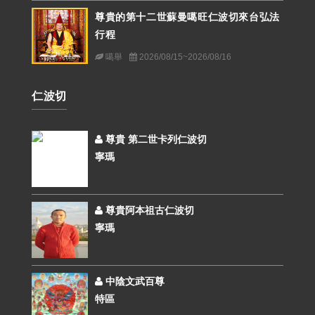
尊貴的第十二世蘇曼噶旺仁波切來台弘法
行程
噶舉
2026/08/15~2026/08/16
仁波切
尊貴 第二世卡列仁波切
寧瑪
尊貴阿本祖古仁波切
寧瑪
中陰文武百尊
特區