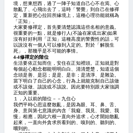
境，想東想西，過了一陣子知道自己心不在焉、心
散亂了、心飛出去了，這時「警覺」到自己在修禪
定，重新把心拉回所緣境上，這種心理功能就稱為
「正知」。
大家要修禪定，首先要清楚認識這些名相的意義。
很重要的一點，就是修行人
(
不論在家或出家
)
如果
沒有好好利用「正知」這種高度的警覺性的話，可
以說沒有一個人可以修到入定的。對於「解脫生
死」，那幾乎是不可能的事情。
4-4
修禪定的階位
生活要依正知而住，安住在正知裡頭。正知就是對
每個起心動念都能明明白白、清清楚楚，知道這個
念頭是善、是惡；是是、是非；是清淨、是雜染。
當下明白了自己的心念，行為上就能克制自己該做
或不該做、該說或不該說。因此要特別跟大家強調
正知的重要。
１．入以前的階位－－九住心
我們平時心思這麼散亂，是因為眼、耳、鼻、舌、
身、意與第七意識的內含「我癡、我見、我愛、我
慢」相應，因此六根一直向外追求，心才開始散亂
起來，一直向外貪求所看到的、嗅到的、聽到的、
嚐到的。