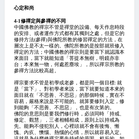
心定和尚
4-1
修禪定與參禪的不同
中國佛教的禪宗不管是禪堂的設備、每天作息時段
的安排、或者運作方式都有其獨到之處，但是它的
修持方法
(
參禪
)
與佛陀所教的修習禪定的方法，在
層次上是不太一樣的。佛陀所教的是按部就班修入
禪定的方法；中國佛教的禪宗則是要當下就認識本
來面目，當下就能知道「菩提本無樹，明鏡亦非
台；本來無一物，何處惹塵埃」，所以禪宗所教的
參禪方法比較高超。
禪宗要求不管是初學或老參，都是同一個目標
:
就
是「當下」。對初學者來說，當下就要知道本來的
面目就在「不思善、不思惡」的那個時候，實在不
容易，嚴格來說是不可能的。就算要修到入定，修
到能夠「不思善、不思惡」，也是有次第的。
佛陀的意思則是要我們修行時，必須同時「持戒、
修定、觀慧」，三者相輔相成，原則上以持戒為
先。能夠不侵犯別人，心裡頭就不會有後悔、慚
愧、內疚、懊惱、熱惱的心情，所以就容易入定。
這就是為什麼修禪定要先持戒的原因。相反的，如