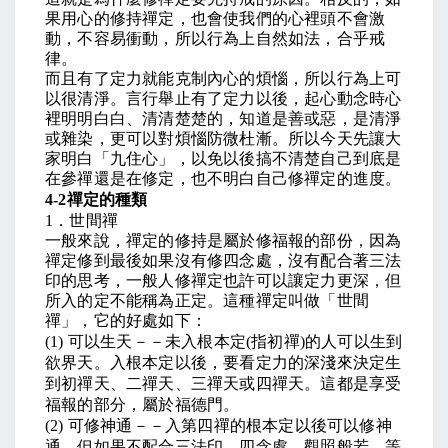
果用心的修持禪定，也會使我們的心裡頭不會激
動，不容易衝動，所以行為上自然如法，合乎戒
律。
而且有了定力就能克制內心的煩惱，所以行為上可
以很清淨。言行舉止有了定力以後，起心動念時心
裡明明白白、清清楚楚的，知道是善或惡，是清淨
或雜染，更可以對煩惱防微杜漸。所以今天先讓大
家明白「九住心」，以免以後搞不清楚自己到底是
在參禪還是在修定，也不明白自己修禪定的進度。
4-2
禪定的種類
1
．世間禪
一般來說，禪定的修持是屬於修福報的部份，因為
禪定修到最後如果沒有修四念處，沒有配合著三法
印的思考，一般人修禪定也許可以讓定力更深，但
所入的定不能稱為正定。這種禪定叫做「世間
禪」，它的好處如下：
(1)
可以生天－－未入根本定
(
指初禪
)
的人可以生到
欲界天。入根本定以後，要看定力的深淺來決定生
到初禪天、二禪天、三禪天或四禪天。這都是享受
福報的部分，屬於福德門。
(2)
可修神通－－入第四禪的根本定以後可以修神
通。但如果不配合三法印、四念處、觀照般若
…
等