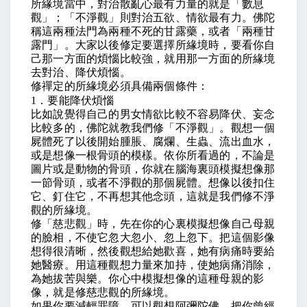
所緣境當中，對治散亂心最有力量的就是「數息
觀」；「不淨觀」則對治五欲、情欲最有力。佛陀
稱這兩種法門為兩種不死的甘露藥，或者「兩種甘
露門」。大家以後修定要選擇所緣境時，要看你自
己那一方面的煩惱比較強，就用那一方面的所緣境
去對治、降伏煩惱。
修禪定的所緣境必須具備兩個條件：
1
．要能降伏煩惱
比如說覺得自己的男女情欲比較不容易降伏、妄念
比較多的，佛陀就教我們修「不淨觀」。觀想一個
屍體死了以後開始腫脹、腐爛、生蟲、流出血水，
或是想像一根骨頭的模樣。依你所看過的，不論是
圖片或是動物的骨頭，你就在腦海裏頭模擬想像那
一節骨頭，或者不淨觀的那個屍體。想像以後扣住
它、釘住它，不再想其他念頭，這就是我們修不淨
觀的所緣境。
修「慈悲觀」時，先在你的心裏模擬想像自己母親
的臉相，不使它忽大忽小、忽上忽下。把這個影像
想得很清晰，然後觀想給她歡喜，她有病痛時要給
她醫療。用這種觀想力量來加持，使她病痛消除，
為她拔苦與樂。你心中模擬想像的這種母親的影
像，就是修慈悲觀的所緣境。
如果你要減輕罪障，可以觀想阿彌陀佛。把你曾經