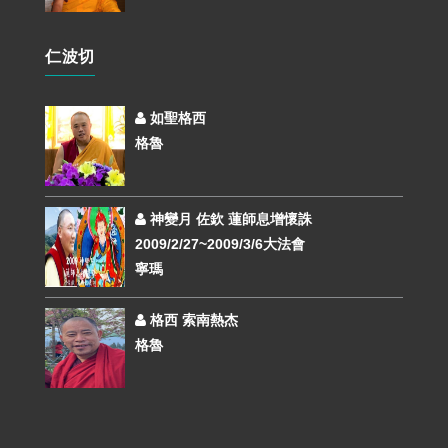
仁波切
如聖格西
格魯
神變月 佐欽 蓮師息增懷誅
2009/2/27~2009/3/6大法會
寧瑪
格西 索南熱杰
格魯