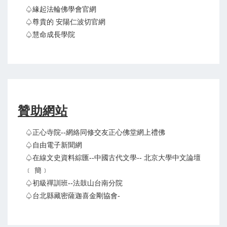
♤緣起法輪佛學會官網
♤尊貴的 安陽仁波切官網
♤慧命成長學院
贊助網站
♤正心寺院--網絡同修交友正心佛堂網上禮佛
♤自由電子新聞網
♤在線文史資料綜匯--中國古代文學-- 北京大學中文論壇
﹝ 簡﹞
♤初級禪訓班--法鼓山台南分院
♤台北縣藏密薩迦喜金剛協會-