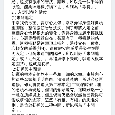
紛，也沒有微細的昏沈、黯昧，所以是一個平等的
狀態。能夠照這樣持續下去，即稱為「等持」。
2
．入定以後的階位
(1)
未到地定
平常我們欲望、貪求心太強，常常弄得身體好像頭
重腳輕，整個腦筋昏昏沈沈。到了即將入定之前，
整個身心會起很大的變化，覺得身體走起來輕飄飄
的，心裏覺得輕鬆自在，甚至有了一種衝動的感
覺。這種衝動是往頭頂上衝的，過後會有一種身、
心輕安的感覺
(
註
4)
。這種輕安的感受是發生在即
將入定，但尚未達到的階段，所以叫做「未到地
定」或「近分定」。再繼續修下去就可以進入根本
定
(
註
5)
，也就是初禪。
(2)
初禪與中間定
初禪的根本定仍然有一些粗、細的念頭。由於內心
對這些念頭都明明白白、清清楚楚的，所以必須再
進修。修到將要進入第二根本定
(
二禪
)
的時候，粗
的念頭不再現起，但細的念頭還有。這時雖然一心
一意在所緣境上，但是偶而仍然會現起自己覺得可
愛或瞋恨的念頭。這些「有粗、有細」的思惟分
別，是位於初禪與二禪中間，所以稱為「中間
定」。