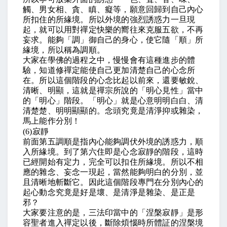
觸、男女相、貪、瞋、癡等，願意回歸到自己內心
所扣住的所緣境。所以外境的強烈誘惑力一旦現
起，就可以用對禪定快樂的嚮往來克服五欲，不再
妄求。能夠「調」御自己的身心，使它隨「順」所
緣境，所以稱為調順。
大家在學佛的過程之中，慢慢會有這種進步的體
驗，知道修禪定能使自己更加清楚自己的心念所
在。所以這個階段的心念比起以前來，還要敏銳、
清晰、明顯，這就是禪宗所說的「明心見性」當中
的「明心」階段。「明心」就是心意明明白白、清
清楚楚、明明顯顯的。念頭究竟是清淨抑或雜染，
馬上能作分別！
(6)
寂靜
前面第五調順是指內心能夠調伏外境的誘惑力，順
入所緣境。到了第六住即是心念寂靜的階段，這時
已經開始有定力，完全可以扣住所緣境。所以不相
應的雜念、妄念一現起，當然能夠明白的分別，並
且清晰地斬斷它。因此這個階段專門在分別內心的
起心動念究竟是好是壞、是清淨是雜染、是正是
邪？
大家要注意的是，三法印當中的「涅槃寂靜」是形
容聖者進入禪定以後，斷除煩惱時所體証的涅槃境