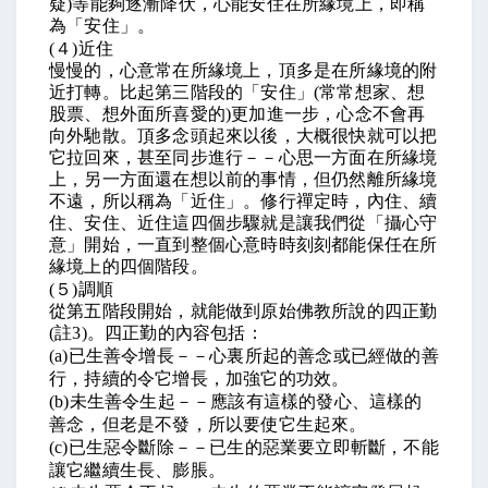
疑
)
等能夠逐漸降伏，心能安住在所緣境上，即稱
為「安住」。
(
４
)
近住
慢慢的，心意常在所緣境上，頂多是在所緣境的附
近打轉。比起第三階段的「安住」
(
常常想家、想
股票、想外面所喜愛的
)
更加進一步，心念不會再
向外馳散。頂多念頭起來以後，大概很快就可以把
它拉回來，甚至同步進行－－心思一方面在所緣境
上，另一方面還在想以前的事情，但仍然離所緣境
不遠，所以稱為「近住」。修行禪定時，內住、續
住、安住、近住這四個步驟就是讓我們從「攝心守
意」開始，一直到整個心意時時刻刻都能保任在所
緣境上的四個階段。
(
５
)
調順
從第五階段開始，就能做到原始佛教所說的四正勤
(
註
3)
。四正勤的內容包括：
(a)
已生善令增長－－心裏所起的善念或已經做的善
行，持續的令它增長，加強它的功效。
(b)
未生善令生起－－應該有這樣的發心、這樣的
善念，但老是不發，所以要使它生起來。
(c)
已生惡令斷除－－已生的惡業要立即斬斷，不能
讓它繼續生長、膨脹。