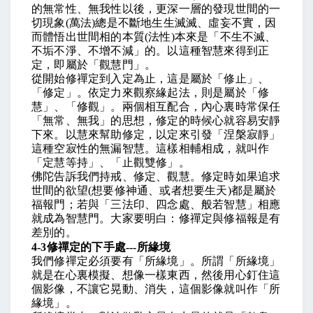
的無常性、無我性以後，更深一層的發現世間的一
切現象
(
萬法
)
總是不斷地生生滅滅、虛妄不實，因
而體悟出世間相的本質
(
法性
)
本來是「不生不滅、
不垢不淨、不增不減」的。以這種智慧來得到正
定，即屬於「觀慧門」。
從開始修禪定到入定為止，這是屬於「修止」、
「修定」。依定力來觀察緣起法，則是屬於「修
慧」、「修觀」。兩個相互配合，內心裏時常保任
「無常、無我」的思想，修定的時候心就容易安靜
下來。以慧來幫助修定，以定來引發「涅槃寂靜」
這種空寂性的無漏智慧。這樣相輔相成，就叫作
「定慧等持」、「止觀雙修」。
佛陀告訴我們持戒、修定、觀慧。修定時如果追求
世間的欲望
(
想要修神通、或者想要生天
)
都是屬於
福報門；若與「三法印、四念處、般若智慧」相應
就成為智慧門。大家要明白：修禪定與修福報是有
差別的。
4-3
修禪定的下手處
---
所緣境
我們修禪定必須要有「所緣境」。所謂「所緣境」
就是在心裏模擬、想像一樣東西，然後用心釘住這
個影像，不讓它晃動、消失，這個影像就叫作「所
緣境」。