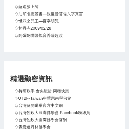
♤薩迦派上師
♤助印准提叢書—觀世音菩薩六字真言
♤懺罪之咒王—百字明咒
♤甘丹寺2009/02/28
♤阿彌陀佛暨觀音菩薩超渡
精選顯密資訊
♤持明歌手 倉央龍措 兩種快樂
♤UTBF-Taiwan中華宗南學佛會
♤台灣蘇曼噶舉官方中文網
♤台灣佐欽大圓滿佛學會 Facebook粉絲頁
♤台灣佐欽大圓滿佛學會官網
♤覺囊達丹林佛學會