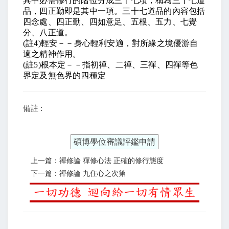
其中必需修行的階位分成三十七項，稱為三十七道
品，四正勤即是其中一項。三十七道品的內容包括
四念處、四正勤、四如意足、五根、五力、七覺
分、八正道。
(
註
4)
輕安－－身心輕利安適，對所緣之境優游自
適之精神作用。
(
註
5)
根本定－－指初禪、二禪、三禪、四禪等色
界定及無色界的四種定
備註 :
碩博學位審議評鑑申請
上一篇：禪修論 禪修心法 正確的修行態度
下一篇：禪修論 九住心之次第