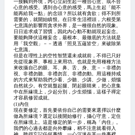
一接觸到外境，內心立刻生起一種合心意、或不合
心意的感受。遇到合心意的感受，馬上生起「能不
能再給我一點」的念頭？所以就有貪欲；得不到所
需要的，就開始瞋恨。在日常生活裡頭，六根受第
七意識的影響而貪求外界，是一種很自然的現象。
日日追求成了習慣，因此內心動不動就現起妄念。
要能夠降伏這種妄念，最根本、最徹底的方法就是
用「我空觀」－－透過「照見五蘊皆空」來破除第
七意識。
但是在理性上的空性智慧還未成就前，不得已只好
先從現象界、事相上來用功。也就是先用種種方法
來收攝自己的眼、耳、鼻、舌、身、意－－非禮勿
視、非禮勿聽、非禮勿言、非禮勿動。用這種持戒
的方式來幫助我們少看、少聽、少講、少做，煩惱
自然就少。有空就盤起腿、閉起眼睛來，把心意集
中在所緣境上，少起分別，少生煩惱，這樣子禪定
才容易修習成就。
(1)
內住
現在要修定，首先要依你自己的需要來選擇以什麼
做為所緣境？選定以後開始修行，攝心守意，定住
在所緣境上。這是修定的第一步，稱為「內住」。
我們的心過去都是向外攀緣，稍不注意就看得入
神、聽得忘記任何事情，一心沉迷在某一件事裡