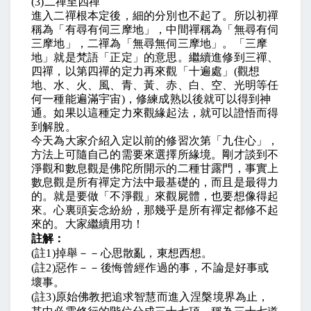
(3)
二禪至四禪
進入二禪根本定後，細的分別也不起了。所以初禪
稱為「有尋有伺三摩地」，中間禪稱為「無尋有伺
三摩地」，二禪為「無尋無伺三摩地」。「三摩
地」就是梵語「正定」的意思。繼續進修到三禪、
四禪，以第四禪的定力再來觀「十遍處」
(
觀想
地、水、火、風、青、黃、赤、白、空、光明等任
何一種能遍滿宇宙
)
，修練成熟以後就可以得到神
通。如果以這種定力來觀緣起法，就可以證悟而得
到解脫。
今天為大家介紹入定以前的修習次第「九住心」，
方法上可隨自己的需要來選擇所緣境。剛才談到不
淨觀和數息觀是佛陀所開示的二種甘露門，事實上
數息觀是所有禪定方法中最基礎的，而且是最得力
的。就是要做「不淨觀」來觀屍體，也要想像得起
來。心裏頭妄念紛紛，那幾乎是所有禪定都修不起
來的。大家繼續用功！
註解：
(
註
1)
掉舉－－心思散亂，東想西想。
(
註
2)
惡作－－後悔曾經作過的事，不論是好事或
壞事。
(
註
3)
原始佛教把追求智慧而進入涅槃境界為止，