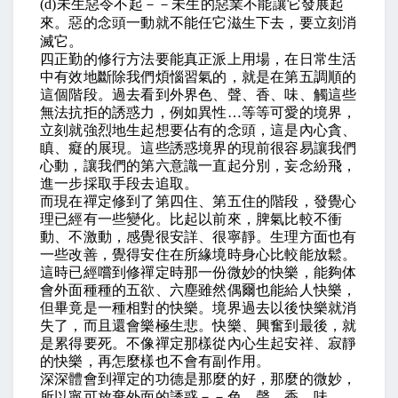
(d)
未生惡令不起－－未生的惡業不能讓它發展起
來。惡的念頭一動就不能任它滋生下去，要立刻消
滅它。
四正勤的修行方法要能真正派上用場，在日常生活
中有效地斷除我們煩惱習氣的，就是在第五調順的
這個階段。過去看到外界色、聲、香、味、觸這些
無法抗拒的誘惑力，例如異性
…
等等可愛的境界，
立刻就強烈地生起想要佔有的念頭，這是內心貪、
瞋、癡的展現。這些誘惑境界的現前很容易讓我們
心動，讓我們的第六意識一直起分別，妄念紛飛，
進一步採取手段去追取。
而現在禪定修到了第四住、第五住的階段，發覺心
理已經有一些變化。比起以前來，脾氣比較不衝
動、不激動，感覺很安詳、很寧靜。生理方面也有
一些改善，覺得安住在所緣境時身心比較能放鬆。
這時已經嚐到修禪定時那一份微妙的快樂，能夠体
會外面種種的五欲、六塵雖然偶爾也能給人快樂，
但畢竟是一種相對的快樂。境界過去以後快樂就消
失了，而且還會樂極生悲。快樂、興奮到最後，就
是累得要死。不像禪定那樣從內心生起安祥、寂靜
的快樂，再怎麼樣也不會有副作用。
深深體會到禪定的功德是那麼的好，那麼的微妙，
所以寧可放棄外面的誘惑－－色、聲、香、味、