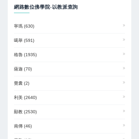
網路數位佛學院-以教派查詢
寧瑪
(630)
噶舉
(591)
格魯
(1935)
薩迦
(70)
覺囊
(2)
利美
(2640)
顯教
(2530)
南傳
(46)