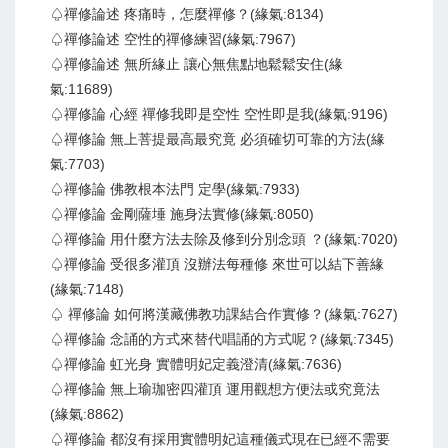
♤禪修論述 疼痛時，怎麼禪修？(緣氣:8134)
♤禪修論述 空性的禪修練習(緣氣:7967)
♤禪修論述 無所緣止 讓心無焦點地鬆鬆安住(緣
氣:11689)
♤禪修論 心經 禪修我即是空性 空性即是我(緣氣:9196)
♤禪修論 無上菩提最高最究竟 必須確切可靠的方法(緣
氣:7703)
♤禪修論 佛教根本法門 定學(緣氣:7933)
♤禪修論 金剛薩埵 施身法實修(緣氣:8050)
♤禪修論 用什麼方法去除及修到分別念頭 ？(緣氣:7020)
♤禪修論 受很多灌頂 沒辦法每種修 來世可以結下善緣
(緣氣:7148)
♤ 禪修論 如何將漢藏佛教功課結合作實修？(緣氣:7627)
♤禪修論 念誦的方式來替代唱誦的方式呢？(緣氣:7345)
♤禪修論 虹光身 實體明妃定義澄清(緣氣:7636)
♤禪修論 無上瑜珈密四灌頂 運用觀想方便法或究竟法
(緣氣:8862)
♤禪修論 都沒有採用實體明妃這種儀式現在已經不需要