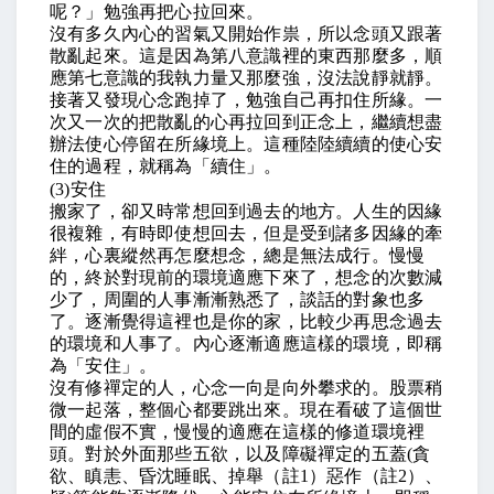
呢？」勉強再把心拉回來。
沒有多久內心的習氣又開始作祟，所以念頭又跟著
散亂起來。這是因為第八意識裡的東西那麼多，順
應第七意識的我執力量又那麼強，沒法說靜就靜。
接著又發現心念跑掉了，勉強自己再扣住所緣。一
次又一次的把散亂的心再拉回到正念上，繼續想盡
辦法使心停留在所緣境上。這種陸陸續續的使心安
住的過程，就稱為「續住」。
(3)
安住
搬家了，卻又時常想回到過去的地方。人生的因緣
很複雜，有時即使想回去，但是受到諸多因緣的牽
絆，心裏縱然再怎麼想念，總是無法成行。慢慢
的，終於對現前的環境適應下來了，想念的次數減
少了，周圍的人事漸漸熟悉了，談話的對象也多
了。逐漸覺得這裡也是你的家，比較少再思念過去
的環境和人事了。內心逐漸適應這樣的環境，即稱
為「安住」。
沒有修禪定的人，心念一向是向外攀求的。股票稍
微一起落，整個心都要跳出來。現在看破了這個世
間的虛假不實，慢慢的適應在這樣的修道環境裡
頭。對於外面那些五欲，以及障礙禪定的五蓋
(
貪
欲、瞋恚、昏沈睡眠、掉舉（註
1
）惡作（註
2
）、