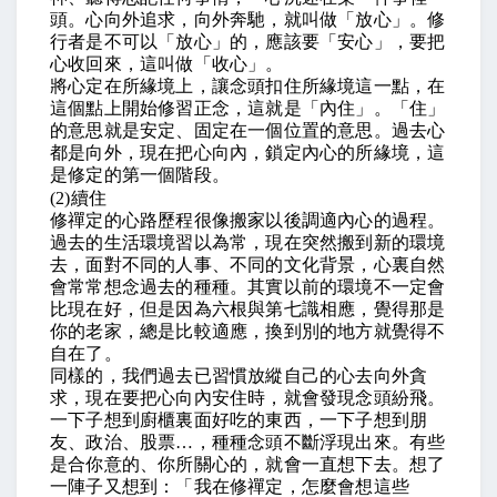
頭。心向外追求，向外奔馳，就叫做「放心」。修
行者是不可以「放心」的，應該要「安心」，要把
心收回來，這叫做「收心」。
將心定在所緣境上，讓念頭扣住所緣境這一點，在
這個點上開始修習正念，這就是「內住」。「住」
的意思就是安定、固定在一個位置的意思。過去心
都是向外，現在把心向內，鎖定內心的所緣境，這
是修定的第一個階段。
(2)
續住
修禪定的心路歷程很像搬家以後調適內心的過程。
過去的生活環境習以為常，現在突然搬到新的環境
去，面對不同的人事、不同的文化背景，心裏自然
會常常想念過去的種種。其實以前的環境不一定會
比現在好，但是因為六根與第七識相應，覺得那是
你的老家，總是比較適應，換到別的地方就覺得不
自在了。
同樣的，我們過去已習慣放縱自己的心去向外貪
求，現在要把心向內安住時，就會發現念頭紛飛。
一下子想到廚櫃裏面好吃的東西，一下子想到朋
友、政治、股票
…
，種種念頭不斷浮現出來。有些
是合你意的、你所關心的，就會一直想下去。想了
一陣子又想到：「我在修禪定，怎麼會想這些