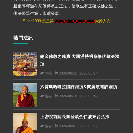
且倡導釋迦牟尼佛傳承之正法，使眾生有正確成佛之道，
佛法蓬蓽生輝，永續發展。
Since1999 您是第
大德人次
熱門法訊
錫金佛教之瑰寶 大圓滿持明命修伏藏法灌
頂
寧瑪
2026/08/22~2026/08/24
六臂瑪哈嘎拉隨許灌頂&閻魔敵隨許灌頂
格魯
2026/08/18~2026/08/19
上密院前院長圖登滇金仁波來台弘法
格魯
2026/08/01~2026/08/22