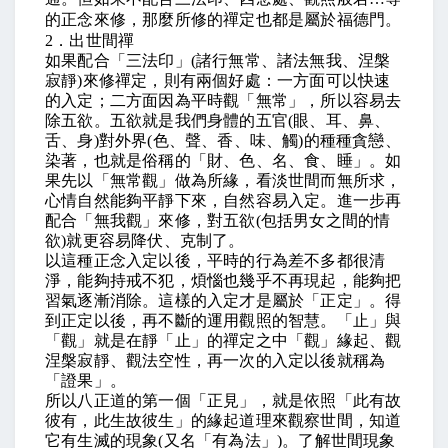
的正念來修，那麼所修的禪定也都是屬於福德門。
2
．出世間禪
如果配合「三法印」
(
諸行無常、諸法無我、涅槃
寂靜
)
來修禪定，則有兩個好處：一方面可以快速
的入定；二方面因為平時觀「無常」，所以容易去
除五欲。五欲就是我們身體的五官
(
眼、耳、鼻、
舌、身
)
對外界
(
色、聲、香、味、觸
)
的種種貪戀、
染著，也就是俗稱的「財、色、名、食、睡」。如
果先以「無常觀」做為所緣，看淡世間而無所求，
心情自然能夠平靜下來，自然容易入定。進一步再
配合「無我觀」來修，對五欲
(
包括男女之間的情
欲
)
就更容易降伏、克制了。
以這種正念入定以後，平時的行為差不多都很清
淨，能夠持戒不犯，煩惱也幾乎不再現起，能夠把
習氣逐漸消除。這樣的入定才是屬於「正定」。得
到正定以後，再不斷的運用觀照的智慧。「止」與
「觀」就是在靜「止」的禪定之中「觀」緣起、觀
涅槃寂靜、觀法空性，再一次的入定以後就稱為
「證果」。
所以八正道的第一個「正見」，就是依照「此有故
彼有，此生故彼生」的緣起道理來觀察世間，知道
它有生滅的現象
(
又名「有為法」
)
。了解世間現象