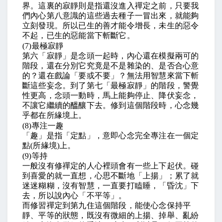
界。這裏的寂靜則是指還沒進入禪定之前，只要我
們內心第八意識的這些過去種子一冒出來，就能夠
立刻發現。所以已生的善才能令增長，未生的惡令
不起，已生的惡能當下斬斷它。
(7)
最極寂靜
第六「寂靜」是念頭一起時，內心還在模擬兩可的
階段，還在分別它究竟是不是雜染的、是否合心意
的？還在戲論「要或不要」？無法用智慧來當下斬
斷這些妄念。到了第七「最極寂靜」的階段，警覺
性更高，念頭一動時，馬上能夠停止、降伏妄念，
不讓它繼續的醞釀下去。修到這個階段時，心念幾
乎都在所緣境上。
(8)
專注一趣
「趣」是指「定點」，意即心念完全專注在一個定
點
(
所緣境
)
上。
(9)
等持
一般沒有修禪定的人心裡頭會有一些上下起伏。碰
到喜愛的就一直想，心思不斷地「上揚」；累了就
迷迷糊糊，沒有智慧，一直要打瞌睡，「昏沈」下
去，所以說內心「不平等」。
而修習禪定到第九住這個階段，能使心念保持平
靜、平等的狀態，既沒有微細的上揚、掉舉、亂紛