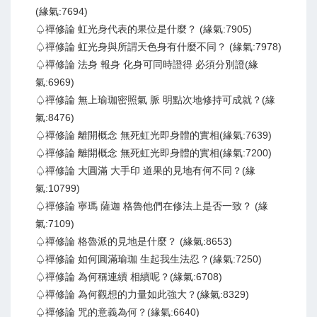
(緣氣:7694)
♤禪修論 虹光身代表的果位是什麼？ (緣氣:7905)
♤禪修論 虹光身與所謂天色身有什麼不同？ (緣氣:7978)
♤禪修論 法身 報身 化身可同時證得 必須分別證(緣
氣:6969)
♤禪修論 無上瑜珈密照氣 脈 明點次地修持可成就？(緣
氣:8476)
♤禪修論 離開概念 無死虹光即身體的實相(緣氣:7639)
♤禪修論 離開概念 無死虹光即身體的實相(緣氣:7200)
♤禪修論 大圓滿 大手印 道果的見地有何不同？(緣
氣:10799)
♤禪修論 寧瑪 薩迦 格魯他們在修法上是否一致？ (緣
氣:7109)
♤禪修論 格魯派的見地是什麼？ (緣氣:8653)
♤禪修論 如何圓滿瑜珈 生起我生法忍？(緣氣:7250)
♤禪修論 為何稱連續 相續呢？(緣氣:6708)
♤禪修論 為何觀想的力量如此強大？(緣氣:8329)
♤禪修論 咒的意義為何？(緣氣:6640)