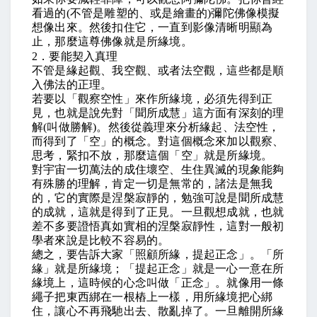
看過的
(
不管是雕塑的、或是繪畫的
)
彌陀佛像模擬
想像出來。然後扣住它，一直到影像清晰明顯為
止，那麼這尊佛像就是所緣境。
2
．要能契入真理
不管是緣起觀、我空觀、或者法空觀，這些都是順
入佛法的正理。
若要以「觀察空性」來作所緣境，必須先得到正
見，也就是說先對「聞所成慧」這方面有深刻的理
解
(
叫做勝解
)
。然後從義理來分析緣起、法空性，
而得到了「空」的概念。對這個概念來加以觀察、
思考，緊扣不放，那麼這個「空」就是所緣境。
對宇宙一切萬法的成住壞空、生住異滅的現象能夠
有殊勝的理解，肯定一切是無常的，諸法是無我
的，它的實際是涅槃寂靜的，勉強可說是聞所成慧
的成就，這就是得到了正見。一旦觀想成就，也就
差不多要證悟真如實相的涅槃寂靜性，這對一般初
學者來說是比較不容易的。
總之，要告訴大家「照顧所緣，提起正念」。「所
緣」就是所緣境；「提起正念」就是一心一意在所
緣境上，這時候的心念叫做「正念」。就像用一條
繩子把東西綁在一根樁上一樣，用所緣境把心綁
住，讓心不再飛馳出去、散亂掉了。一旦離開所緣