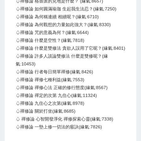
♤禪修論 格魯派的見地是什麼？ (緣氣:8657)
♤禪修論 如何圓滿瑜珈 生起我生法忍？(緣氣:7250)
♤禪修論 為何稱連續 相續呢？(緣氣:6710)
♤禪修論 為何觀想的力量如此強大？(緣氣:8330)
♤禪修論 咒的意義為何？(緣氣:6644)
♤禪修論 什麼是空性？(緣氣:7818)
♤禪修論 什麼是雙修法 貪欲人誤用了它呢？(緣氣:8401)
♤禪修論 許多人談論雙修法 什麼是雙修呢？(緣
氣:10453)
♤禪修論 行者每日簡單禪修(緣氣:8426)
♤禪修論 禪修七種利益(緣氣:7553)
♤禪修論 禪修心法 正確的修行態度(緣氣:8567)
♤禪修論 禪定的次第 九住心(緣氣:11324)
♤禪修論 九住心之次第(緣氣:8978)
♤禪修論 關於打坐(緣氣:8685)
♤ 禪修論 心智開發淨化 禪修探索心靈(緣氣:7338)
♤禪修論 一墊上修一切法的竅訣(緣氣:7826)