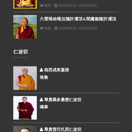
噶舉
2026/08/15~2026/08/16
六臂瑪哈嘎拉隨許灌頂&閻魔敵隨許灌頂
格魯
2026/08/18~2026/08/19
仁波切
格西成來嘉措
格魯
尊貴聶多桑楚仁波切
噶舉
尊貴普巴扎西仁波切