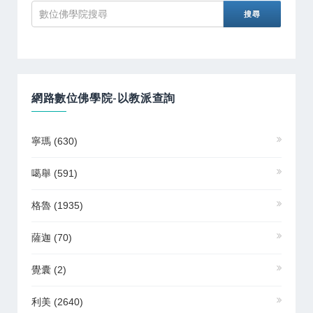
網路數位佛學院-以教派查詢
寧瑪
(630)
噶舉
(591)
格魯
(1935)
薩迦
(70)
覺囊
(2)
利美
(2640)