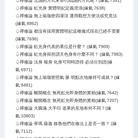
♤禪修論 念誦的方式來替代唱誦的方式呢？(緣氣:7351)
♤禪修論 虹光身 實體明妃定義澄清(緣氣:7638)
♤禪修論 無上瑜珈密四灌頂 運用觀想方便法或究竟法
(緣氣:8862)
♤禪修論 都沒有採用實體明妃這種儀式現在已經不需要
(緣氣:7696)
♤禪修論 虹光身代表的果位是什麼？ (緣氣:7909)
♤禪修論 虹光身與所謂天色身有什麼不同？ (緣氣:7983)
♤禪修論 法身 報身 化身可同時證得 必須分別證(緣
氣:6971)
♤禪修論 無上瑜珈密照氣 脈 明點次地修持可成就？(緣
氣:8481)
♤禪修論 離開概念 無死虹光即身體的實相(緣氣:7642)
♤禪修論 離開概念 無死虹光即身體的實相(緣氣:7207)
♤禪修論 大圓滿 大手印 道果的見地有何不同？(緣
氣:10803)
♤禪修論 寧瑪 薩迦 格魯他們在修法上是否一致？ (緣
氣:7112)