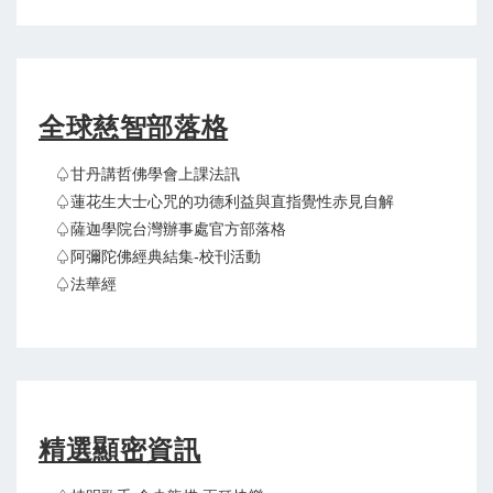
全球慈智部落格
♤甘丹講哲佛學會上課法訊
♤蓮花生大士心咒的功德利益與直指覺性赤見自解
♤薩迦學院台灣辦事處官方部落格
♤阿彌陀佛經典結集-校刊活動
♤法華經
精選顯密資訊