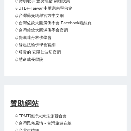
♤持明歌手 倉央龍措 兩種快樂
♤UTBF-Taiwan中華宗南學佛會
♤台灣蘇曼噶舉官方中文網
♤台灣佐欽大圓滿佛學會 Facebook粉絲頁
♤台灣佐欽大圓滿佛學會官網
♤覺囊達丹林佛學會
♤緣起法輪佛學會官網
♤尊貴的 安陽仁波切官網
♤慧命成長學院
贊助網站
♤FPMT護持大乘法派聯合會
♤台灣民俗風情 - 台灣旅遊在線
♤台北生技網