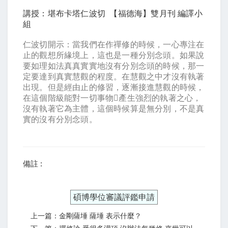
講授：堪布卡塔仁波切
【福德海】雙月刊
編譯小
組
仁波切開示：當我們在作禪修的時候，一心專注在
止的觀想所緣境上，這也是一種分別念頭。如果說
要如理如法真真實實地沒有分別念頭的時候，那一
定要達到真實慧觀的程度。在慧觀之中才沒有執著
出現。但是經由止的修習，逐漸接進慧觀的時候，
在這個階級能對一切事物

產生強烈的執著之心，
沒有執著它為主體，這個時候算是無分別，不是真
實的沒有分別念頭。
備註 :
碩博學位審議評鑑申請
上一篇：金剛薩埵 薩埵 表示什麼？