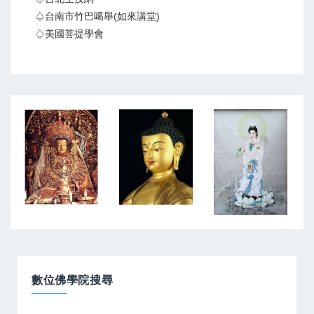
♤台南市竹巴噶舉(如來講堂)
♤美國菩提學會
數位佛學院搜尋