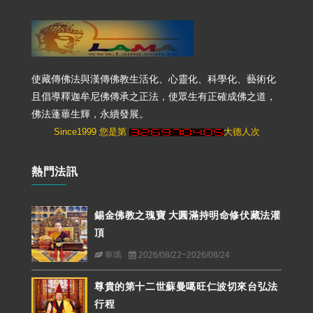
使藏傳佛法與漢傳佛教生活化、心靈化、科學化、藝術化
且倡導釋迦牟尼佛傳承之正法，使眾生有正確成佛之道，
佛法蓬蓽生輝，永續發展。
Since1999 您是第
大德人次
熱門法訊
錫金佛教之瑰寶 大圓滿持明命修伏藏法灌
頂
寧瑪
2026/08/22~2026/08/24
尊貴的第十二世蘇曼噶旺仁波切來台弘法
行程