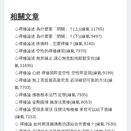
相關文章
♤禪修論述 為什麼要「閉關」？(上)(緣氣:11765)
♤禪修論述 為什麼要「閉關」？(下)(緣氣:9497)
♤禪修論述 疼痛時，怎麼禪修？(緣氣:8140)
♤禪修論述 空性的禪修練習(緣氣:7970)
♤禪修論述 無所緣止 讓心無焦點地鬆鬆安住(緣
氣:11695)
♤禪修論 心經 禪修我即是空性 空性即是我(緣氣:9199)
♤禪修論 無上菩提最高最究竟 必須確切可靠的方法(緣
氣:7703)
♤禪修論 佛教根本法門 定學(緣氣:7935)
♤禪修論 金剛薩埵 施身法實修(緣氣:8053)
♤禪修論 受很多灌頂 沒辦法每種修 來世可以結下善緣
(緣氣:7153)
♤ 禪修論 如何將漢藏佛教功課結合作實修？(緣氣:7630)