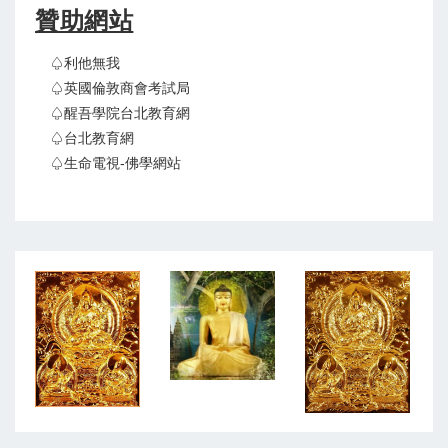
贊助網站
♤利他無我
♤英國倫敦商會考試局
♤醒吾學院台北教育網
♤台北教育網
♤生命電視-佛學網站