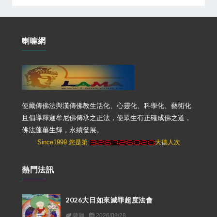
喇嘛網
使藏傳佛法與漢傳佛教生活化、心靈化、科學化、藝術化
且倡導釋迦牟尼佛傳承之正法，使眾生有正確成佛之道，
佛法蓬蓽生輝，永續發展。
Since1999 您是第
大德人次
熱門法訊
2026大日如來滅罪超度法會
薩迦
2026/08/28