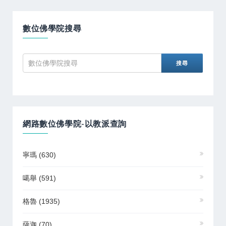
數位佛學院搜尋
網路數位佛學院-以教派查詢
寧瑪
(630)
噶舉
(591)
格魯
(1935)
薩迦
(70)