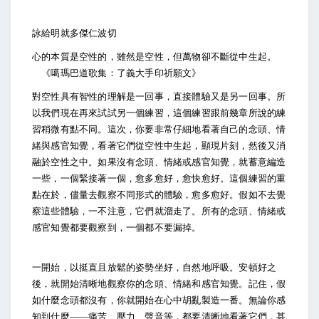
詠給明就多傑仁波切
心的本質是空性的，雖然是空性，但萬物卻不斷從中生起。
《噶瑪巴道歌集：了義大手印祈願文》
對空性具有智性的理解是一回事，直接體驗又是另一回事。所
以我們現在再來試試另一個練習，這個練習跟前幾章所說的練
習稍微有點不同。這次，你要非常仔細地看著自己的念頭、情
緒與感官知覺，看著它們從空性中生起，顯現片刻，然後又消
融於空性之中。如果沒有念頭、情緒或感官知覺，就蓄意編造
一些，一個緊接著一個，愈多愈好，愈快愈好。這個練習的重
點在於，儘量去觀察不同形式的體驗，愈多愈好。假如不去覺
察這些體驗，一不注意，它們就溜走了。所有的念頭、情緒或
感官知覺都要觀察到，一個都不要漏掉。
一開始，以挺直且放鬆的姿勢坐好，自然地呼吸。安頓好之
後，就開始清晰地觀察你的念頭、情緒和感官知覺。記住，假
如什麼念頭都沒有，你就開始在心中胡亂製造一番。無論你感
知到什麼——痛苦、壓力、聲音等，都要清晰地看著它們，甚