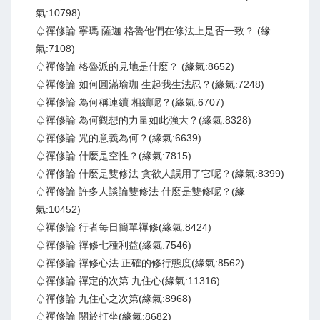
氣:10798)
♤禪修論 寧瑪 薩迦 格魯他們在修法上是否一致？ (緣
氣:7108)
♤禪修論 格魯派的見地是什麼？ (緣氣:8652)
♤禪修論 如何圓滿瑜珈 生起我生法忍？(緣氣:7248)
♤禪修論 為何稱連續 相續呢？(緣氣:6707)
♤禪修論 為何觀想的力量如此強大？(緣氣:8328)
♤禪修論 咒的意義為何？(緣氣:6639)
♤禪修論 什麼是空性？(緣氣:7815)
♤禪修論 什麼是雙修法 貪欲人誤用了它呢？(緣氣:8399)
♤禪修論 許多人談論雙修法 什麼是雙修呢？(緣
氣:10452)
♤禪修論 行者每日簡單禪修(緣氣:8424)
♤禪修論 禪修七種利益(緣氣:7546)
♤禪修論 禪修心法 正確的修行態度(緣氣:8562)
♤禪修論 禪定的次第 九住心(緣氣:11316)
♤禪修論 九住心之次第(緣氣:8968)
♤禪修論 關於打坐(緣氣:8682)