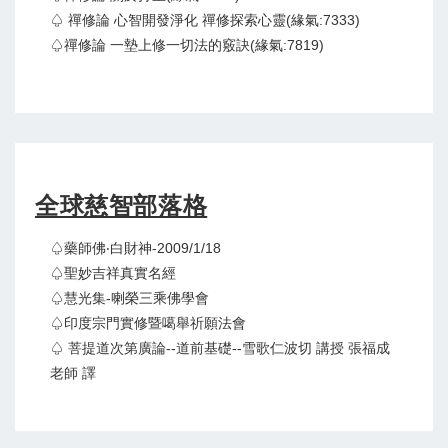
♤ 禪修論 心智開發淨化 禪修探索心靈(緣氣:7333)
♤禪修論 一墊上修一切法的竅訣(緣氣:7819)
全球慈智部落格
♤藥師佛‧白財神-2009/1/18
♤聖妙吉祥真實名經
♤慧光集-喇榮三乘佛學會
♤印度宗門實修暨噶舉祈願法會
♤ 菩提道次第廣論--道前基礎--雪歌仁波切 講授 張福成
老師 譯