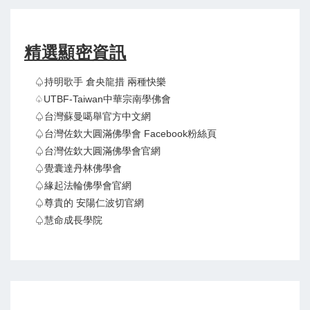
精選顯密資訊
♤持明歌手 倉央龍措 兩種快樂
♤UTBF-Taiwan中華宗南學佛會
♤台灣蘇曼噶舉官方中文網
♤台灣佐欽大圓滿佛學會 Facebook粉絲頁
♤台灣佐欽大圓滿佛學會官網
♤覺囊達丹林佛學會
♤緣起法輪佛學會官網
♤尊貴的 安陽仁波切官網
♤慧命成長學院