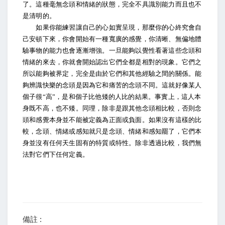
了。這種毫無念頭和情緒的狀態，完全不具識別能力而且也不
是清明的。
如果你能練習讓自己的心如實呈現，那麼你的心終究會自
己安頓下來，你會開始有一種寬廣的感覺，你清晰、無偏地體
驗事物的能力也會逐漸增強。一旦能夠以覺性看著這些念頭和
情緒的來去，你就會開始認出它們全都是相對的現象。它們之
所以能夠被界定，完全是由於它們和其他經驗之間的關係。能
夠辨識快樂的念頭是因為它和痛苦的念頭不同。這就好像某人
個子很“高”，是和個子比他矮的人比的結果。事實上，這人本
身既不高，也不矮。同理，除非是跟其他念頭相比較，否則念
頭和感覺本身並不能被定義為正面或負面。如果沒有這樣的比
較，念頭、情緒或感知就只是念頭、情緒和感知罷了，它們本
身並沒有任何天生固有的特質或特性。除非透過比較，我們無
法對它們下任何定義。
備註 :