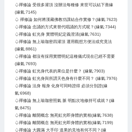
♤禪修論 受很多灌頂 沒辦法每種修 來世可以結下善緣
(緣氣:7145)
♤ 禪修論 如何將漢藏佛教功課結合作實修？(緣氣:7623)
♤禪修論 念誦的方式來替代唱誦的方式呢？(緣氣:7344)
♤禪修論 虹光身 實體明妃定義澄清(緣氣:7631)
♤禪修論 無上瑜珈密四灌頂 運用觀想方便法或究竟法
(緣氣:8861)
♤禪修論 都沒有採用實體明妃這種儀式現在已經不需要
(緣氣:7693)
♤禪修論 虹光身代表的果位是什麼？ (緣氣:7903)
♤禪修論 虹光身與所謂天色身有什麼不同？ (緣氣:7976)
♤禪修論 法身 報身 化身可同時證得 必須分別證(緣
氣:6968)
♤禪修論 無上瑜珈密照氣 脈 明點次地修持可成就？(緣
氣:8475)
♤禪修論 離開概念 無死虹光即身體的實相(緣氣:7638)
♤禪修論 離開概念 無死虹光即身體的實相(緣氣:7199)
♤禪修論 大圓滿 大手印 道果的見地有何不同？(緣