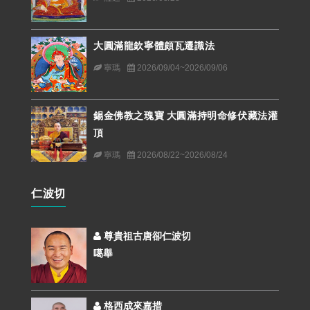
大圓滿龍欽寧體頗瓦遷識法
寧瑪
2026/09/04~2026/09/06
錫金佛教之瑰寶 大圓滿持明命修伏藏法灌
頂
寧瑪
2026/08/22~2026/08/24
仁波切
尊貴祖古唐卻仁波切
噶舉
格西成來嘉措