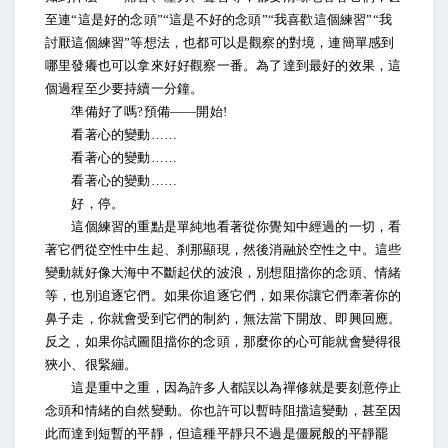
至連“這是好的念頭”“這是不好的念頭”“我喜歡這個練習”“我
討厭這個練習”等想法，也都可以是觀察的對境，連簡單感到
哪里發癢也可以拿來好好觀察一番。為了達到最好的效果，這
個過程至少要持續一分鐘。
準備好了嗎?預備——開始!
看著心的變動……
看著心的變動……
看著心的變動……
好，停。
這個練習的重點是單純地看著從你覺知中經過的一切，看
著它們從空性中生起、刹那顯現，然後消融於空性之中。這些
變動就好像大海中不斷起伏的波浪，別想阻擋你的念頭、情緒
等，也別追逐它們。如果你追逐它們，如果你讓它們牽著你的
鼻子走，你就會受到它們的制約，無法當下開放、即興回應。
反之，如果你試圖阻擋你的念頭，那麼你的心可能就會變得很
狹小、很緊繃。
這是重中之重，因為許多人都誤以為禪修就是要刻意停止
念頭和情緒的自然變動。你也許可以暫時阻擋這變動，甚至因
此而達到短暫的平靜，但這種平靜只不過是僵屍般的平靜罷