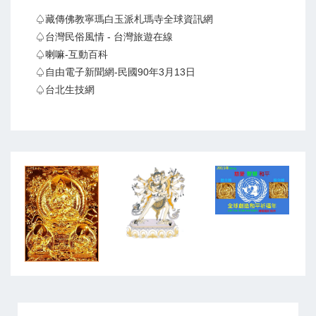
♤藏傳佛教寧瑪白玉派札瑪寺全球資訊網
♤台灣民俗風情 - 台灣旅遊在線
♤喇嘛-互動百科
♤自由電子新聞網-民國90年3月13日
♤台北生技網