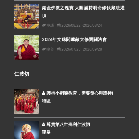
錫金佛教之瑰寶 大圓滿持明命修伏藏法灌
頂
寧瑪
2026/08/22~2026/08/24
2026年文殊閻摩敵大修閉關法會
噶舉
2026/07/23~2026/09/28
仁波切
護持小喇嘛教育，需要發心與護持!
特區
尊貴第八世殊利仁波切
噶舉