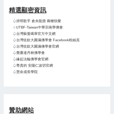
精選顯密資訊
♤持明歌手 倉央龍措 兩種快樂
♤UTBF-Taiwan中華宗南學佛會
♤台灣蘇曼噶舉官方中文網
♤台灣佐欽大圓滿佛學會 Facebook粉絲頁
♤台灣佐欽大圓滿佛學會官網
♤覺囊達丹林佛學會
♤緣起法輪佛學會官網
♤尊貴的 安陽仁波切官網
♤慧命成長學院
贊助網站