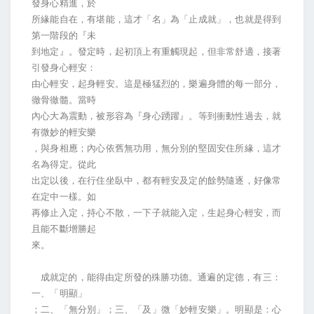
發身心精進，於
所緣能自在，有堪能，這才「名」為「止成就」，也就是得到
第一階段的『未
到地定』。發定時，起初頂上有重觸現起，但非常舒適，接著
引發身心輕安：
由心輕安，起身輕安。這是極猛烈的，樂遍身體的每一部分，
徹骨徹髓。當時
內心大為震動，被形容為『身心踴躍』。等到衝動性過去，就
有微妙的輕安樂
，與身相應；內心依舊無功用，無分別的堅固安住所緣，這才
名為得定。從此
出定以後，在行住坐臥中，都有輕安及定的餘勢隨逐，好像常
在定中一樣。如
再修止入定，持心不散，一下子就能入定，生起身心輕安，而
且能不斷增勝起
來。
成就定的，能得由定所發的殊勝功德。通遍的定德，有三：
一、「明顯」
；二、「無分別」；三、「及」微「妙輕安樂」。明顯是：心