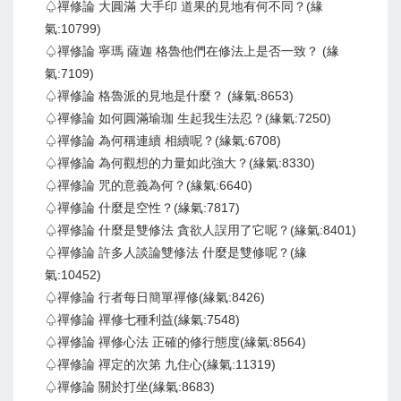
♤禪修論 大圓滿 大手印 道果的見地有何不同？(緣
氣:10799)
♤禪修論 寧瑪 薩迦 格魯他們在修法上是否一致？ (緣
氣:7109)
♤禪修論 格魯派的見地是什麼？ (緣氣:8653)
♤禪修論 如何圓滿瑜珈 生起我生法忍？(緣氣:7250)
♤禪修論 為何稱連續 相續呢？(緣氣:6708)
♤禪修論 為何觀想的力量如此強大？(緣氣:8330)
♤禪修論 咒的意義為何？(緣氣:6640)
♤禪修論 什麼是空性？(緣氣:7817)
♤禪修論 什麼是雙修法 貪欲人誤用了它呢？(緣氣:8401)
♤禪修論 許多人談論雙修法 什麼是雙修呢？(緣
氣:10452)
♤禪修論 行者每日簡單禪修(緣氣:8426)
♤禪修論 禪修七種利益(緣氣:7548)
♤禪修論 禪修心法 正確的修行態度(緣氣:8564)
♤禪修論 禪定的次第 九住心(緣氣:11319)
♤禪修論 關於打坐(緣氣:8683)