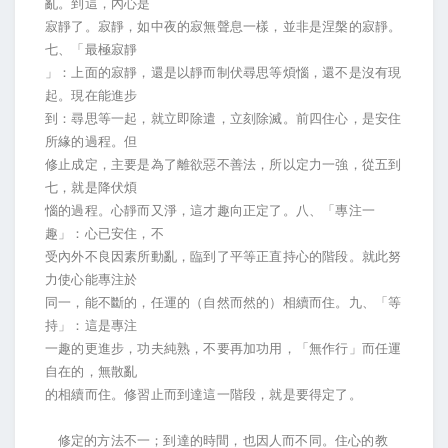
亂。到這，內心是
寂靜了。寂靜，如中夜的寂無聲息一樣，並非是涅槃的寂靜。
七、「最極寂靜
」：上面的寂靜，還是以靜而制伏尋思等煩惱，還不是沒有現
起。現在能進步
到：尋思等一起，就立即除遣，立刻除滅。前四住心，是安住
所緣的過程。但
修止成定，主要是為了離欲惡不善法，所以定力一強，從五到
七，就是降伏煩
惱的過程。心靜而又淨，這才趣向正定了。八、「專注一
趣」：心已安住，不
受內外不良因素所動亂，臨到了平等正直持心的階段。就此努
力使心能專注於
同一，能不斷的，任運的（自然而然的）相續而住。九、「等
持」：這是專注
一趣的更進步，功夫純熟，不要再加功用，「無作行」而任運
自在的，無散亂
的相續而住。修習止而到達這一階段，就是要得定了。
修定的方法不一；到達的時間，也因人而不同。住心的教