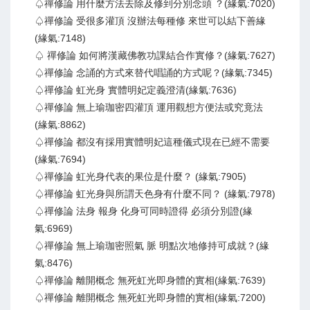
♤禪修論 用什麼方法去除及修到分別念頭 ？(緣氣:7020)
♤禪修論 受很多灌頂 沒辦法每種修 來世可以結下善緣
(緣氣:7148)
♤ 禪修論 如何將漢藏佛教功課結合作實修？(緣氣:7627)
♤禪修論 念誦的方式來替代唱誦的方式呢？(緣氣:7345)
♤禪修論 虹光身 實體明妃定義澄清(緣氣:7636)
♤禪修論 無上瑜珈密四灌頂 運用觀想方便法或究竟法
(緣氣:8862)
♤禪修論 都沒有採用實體明妃這種儀式現在已經不需要
(緣氣:7694)
♤禪修論 虹光身代表的果位是什麼？ (緣氣:7905)
♤禪修論 虹光身與所謂天色身有什麼不同？ (緣氣:7978)
♤禪修論 法身 報身 化身可同時證得 必須分別證(緣
氣:6969)
♤禪修論 無上瑜珈密照氣 脈 明點次地修持可成就？(緣
氣:8476)
♤禪修論 離開概念 無死虹光即身體的實相(緣氣:7639)
♤禪修論 離開概念 無死虹光即身體的實相(緣氣:7200)