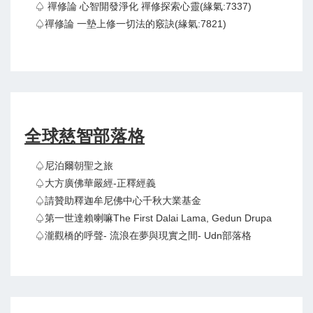
♤ 禪修論 心智開發淨化 禪修探索心靈(緣氣:7337)
♤禪修論 一墊上修一切法的竅訣(緣氣:7821)
全球慈智部落格
♤尼泊爾朝聖之旅
♤大方廣佛華嚴經-正釋經義
♤請贊助釋迦牟尼佛中心千秋大業基金
♤第一世達賴喇嘛The First Dalai Lama, Gedun Drupa
♤瀧觀橋的呼聲- 流浪在夢與現實之間- Udn部落格