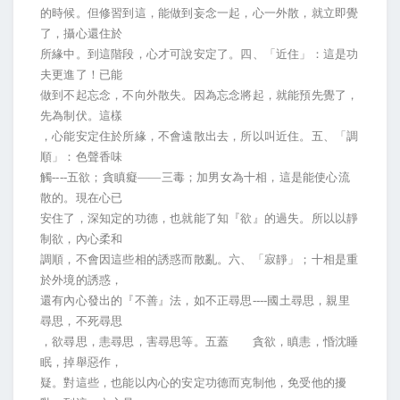
的時候。但修習到這，能做到妄念一起，心一外散，就立即覺
了，攝心還住於
所緣中。到這階段，心才可說安定了。四、「近住」：這是功
夫更進了！已能
做到不起忘念，不向外散失。因為忘念將起，就能預先覺了，
先為制伏。這樣
，心能安定住於所緣，不會遠散出去，所以叫近住。五、「調
順」：色聲香味
觸
----
五欲；貪瞋癡——三毒；加男女為十相，這是能使心流
散的。現在心已
安住了，深知定的功德，也就能了知『欲』的過失。所以以靜
制欲，內心柔和
調順，不會因這些相的誘惑而散亂。六、「寂靜」；十相是重
於外境的誘惑，
還有內心發出的『不善』法，如不正尋思
----
國土尋思，親里
尋思，不死尋思
，欲尋思，恚尋思，害尋思等。五蓋 貪欲，瞋恚，惛沈睡
眠，掉舉惡作，
疑。對這些，也能以內心的安定功德而克制他，免受他的擾