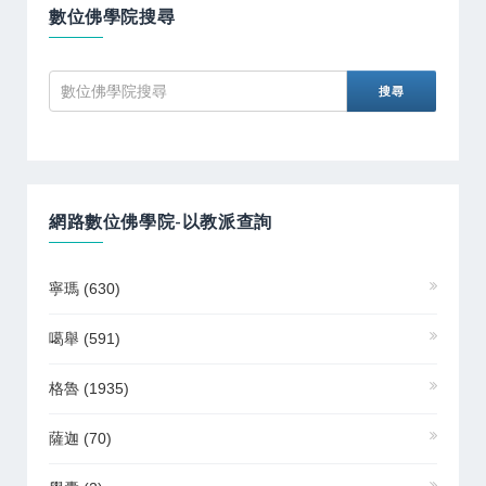
數位佛學院搜尋
網路數位佛學院-以教派查詢
寧瑪
(630)
噶舉
(591)
格魯
(1935)
薩迦
(70)