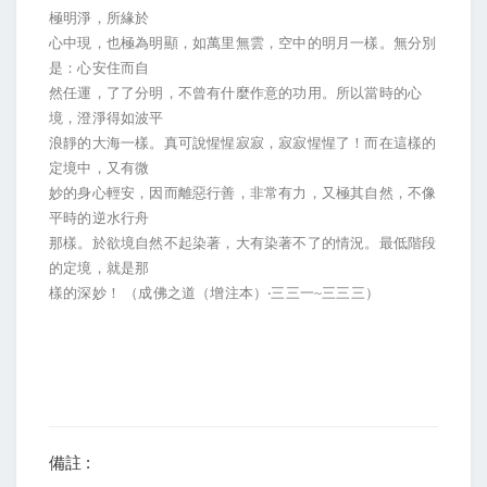
極明淨，所緣於
心中現，也極為明顯，如萬里無雲，空中的明月一樣。無分別
是：心安住而自
然任運，了了分明，不曾有什麼作意的功用。所以當時的心
境，澄淨得如波平
浪靜的大海一樣。真可說惺惺寂寂，寂寂惺惺了！而在這樣的
定境中，又有微
妙的身心輕安，因而離惡行善，非常有力，又極其自然，不像
平時的逆水行舟
那樣。於欲境自然不起染著，大有染著不了的情況。最低階段
的定境，就是那
樣的深妙！ （成佛之道（增注本）‧三三一
~
三三三）
備註 :