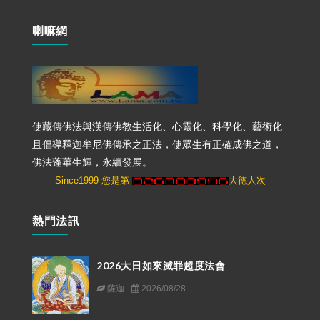
喇嘛網
使藏傳佛法與漢傳佛教生活化、心靈化、科學化、藝術化
且倡導釋迦牟尼佛傳承之正法，使眾生有正確成佛之道，
佛法蓬蓽生輝，永續發展。
Since1999 您是第
大德人次
熱門法訊
2026大日如來滅罪超度法會
薩迦
2026/08/28