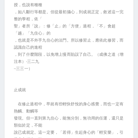
授，也說有種種
，如八斷行等都是。但從最初攝心，到成就正定，敘述這一完
整的學程，依「
聖」者所「說」：修「止」的「方便」過程，「不」會超
「越」「九住心」的
，也就是不外乎九住心的法門。所以修習止，應依此修習，而
認識自己的進程
，到了什麼階段，以免增上慢而貽誤了自己。（成佛之道（增
注本）‧三二九
~
三三一）
止成就
在修止過程中，早就有些輕快舒悅的身心感覺，而也一定有
熱觸、動觸等
發現。但一直到第九住心，能無分別，無功用的任運，還只是
類似於定，不能
說已成就定。這一定要，「若得」生起身心的「輕安樂」，引