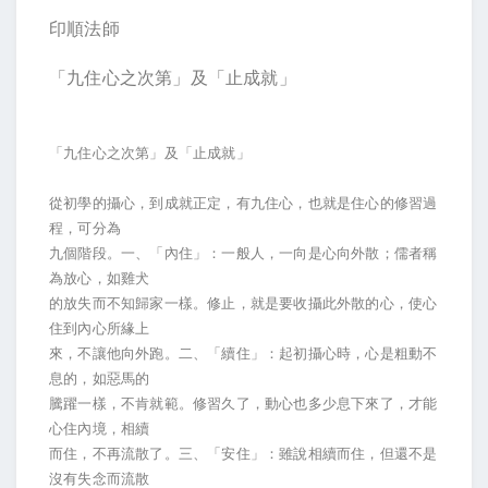
印順法師
「九住心之次第」及「止成就」
「九住心之次第」及「止成就」
從初學的攝心，到成就正定，有九住心，也就是住心的修習過
程，可分為
九個階段。一、「內住」：一般人，一向是心向外散；儒者稱
為放心，如雞犬
的放失而不知歸家一樣。修止，就是要收攝此外散的心，使心
住到內心所緣上
來，不讓他向外跑。二、「續住」：起初攝心時，心是粗動不
息的，如惡馬的
騰躍一樣，不肯就範。修習久了，動心也多少息下來了，才能
心住內境，相續
而住，不再流散了。三、「安住」：雖說相續而住，但還不是
沒有失念而流散