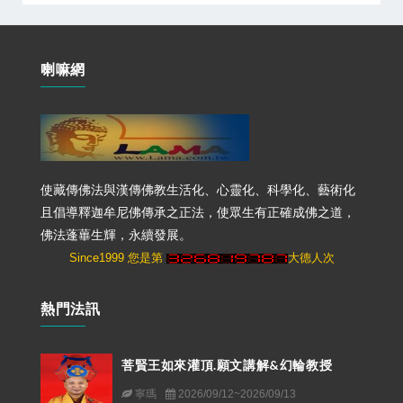
喇嘛網
使藏傳佛法與漢傳佛教生活化、心靈化、科學化、藝術化
且倡導釋迦牟尼佛傳承之正法，使眾生有正確成佛之道，
佛法蓬蓽生輝，永續發展。
Since1999 您是第
大德人次
熱門法訊
菩賢王如來灌頂.願文講解&幻輪教授
寧瑪
2026/09/12~2026/09/13