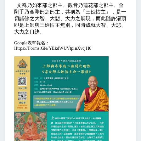
文殊乃如來部之部主、觀音乃蓮花部之部主、金
剛手乃金剛部之部主，共稱為『三姓怙主』，是一
切諸佛之大智、大悲、大力之展現，而此隨許灌頂
即是上師與三姓怙主無別，同時成就大智、大悲、
大力之口訣。
Google表單報名：
Https://forms.gle/yEkdWUVtpinXvcjH6