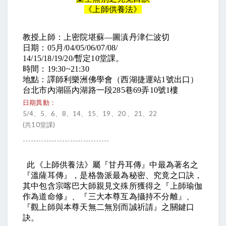
《上師供養法》
教授上師：上密院堪蘇—圖滇丹津仁波切
日期：05月/04/05/06/07/08/
14/15/18/19/20/暫定10堂課。
時間：19:30~21:30
地點：譯師利樂洲佛學會（西湖捷運站1號出口）
台北市內湖區內湖路一段285巷69弄10號1樓
日期異動：
5/4、5、6、8、14、15、19、20 、21、22
(共10堂課)
---------------------------------
此《上師供養法》屬『甘丹耳傳』中最為著名之
『溫薩耳傳』，是格魯派最為秘密、究竟之口訣，
其中包含宗喀巴大師親見文殊所獲得之『上師瑜伽
作為道命修』、『三大本尊互為攝持不分離』、
『觀上師與本尊天無二無別而誠祈請』之關鍵口
訣。