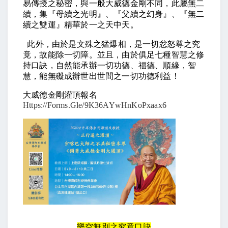
易傳授之秘密，與一般大威德金剛不同，此屬無二
續，集『母續之光明』、『父續之幻身』、『無二
續之雙運』精華於一之天中天。
此外，由於是文殊之猛爆相，是一切忿怒尊之究
竟，故能除一切障。並且，由於俱足七種智慧之修
持口訣，自然能承辦一切功德、福德、順緣，智
慧，能無礙成辦世出世間之一切功德利益！
大威德金剛灌頂報名
Https://forms.gle/9K36AYwHnKoPxaax6
樂空無別之究竟口訣