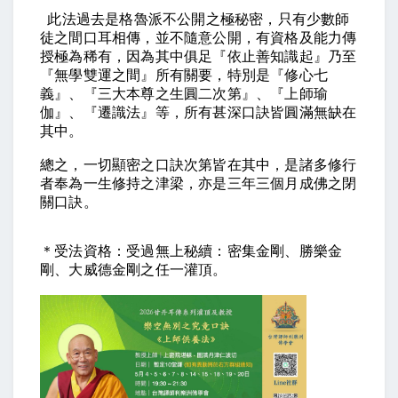
此法過去是格魯派不公開之極秘密，只有少數師
徒之間口耳相傳，並不隨意公開，有資格及能力傳
授極為稀有，因為其中俱足『依止善知識起』乃至
『無學雙運之間』所有關要，特別是『修心七
義』、『三大本尊之生圓二次第』、『上師瑜
伽』、『遷識法』等，所有甚深口訣皆圓滿無缺在
其中。
總之，一切顯密之口訣次第皆在其中，是諸多修行
者奉為一生修持之津梁，亦是三年三個月成佛之閉
關口訣。
＊受法資格：受過無上秘續：密集金剛、勝樂金
剛、大威德金剛之任一灌頂。