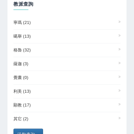
教派查詢
寧瑪
(21)
噶舉
(13)
格魯
(32)
薩迦
(3)
覺囊
(0)
利美
(13)
顯教
(17)
其它
(2)