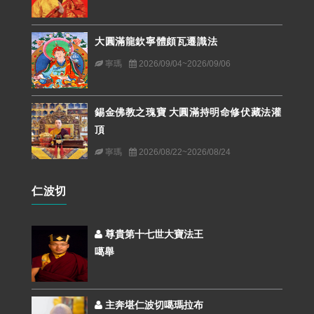
大圓滿龍欽寧體頗瓦遷識法
寧瑪
2026/09/04~2026/09/06
錫金佛教之瑰寶 大圓滿持明命修伏藏法灌
頂
寧瑪
2026/08/22~2026/08/24
仁波切
尊貴第十七世大寶法王
噶舉
主奔堪仁波切噶瑪拉布