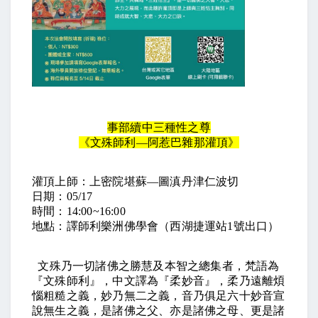
事部續中三種性之尊
《文殊師利—阿惹巴雜那灌頂》
灌頂上師：上密院堪蘇—圖滇丹津仁波切
日期：05/17
時間：14:00~16:00
地點：譯師利樂洲佛學會（西湖捷運站1號出口）
文殊乃一切諸佛之勝慧及本智之總集者，梵語為
『文殊師利』，中文譯為『柔妙音』，柔乃遠離煩
惱粗糙之義，妙乃無二之義，音乃俱足六十妙音宣
說無生之義，是諸佛之父、亦是諸佛之母、更是諸