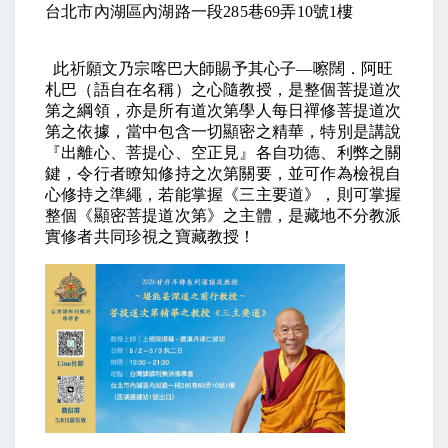
台北市內湖區內湖路一段285巷69弄10號1樓
此祈願文乃宗喀巴大師賜予其心子—嚓闊．阿旺
札巴（語自在名稱）之心隨教授，是整個菩提道次
第之綱領，亦是所有道次第學人每日禪修菩提道次
第之依據，當中包含一切顯密之精華，特別是講說
『出離心、菩提心、空正見』各自功德、利弊之關
鍵，令行者瞭知修持之次第關要，並可作為檢視自
心修持之準繩，若能掌握《三主要道》，則可掌握
整個《顯密菩提道次第》之主體，是藏地不分教派
實修者共同珍視之寶藏教授！