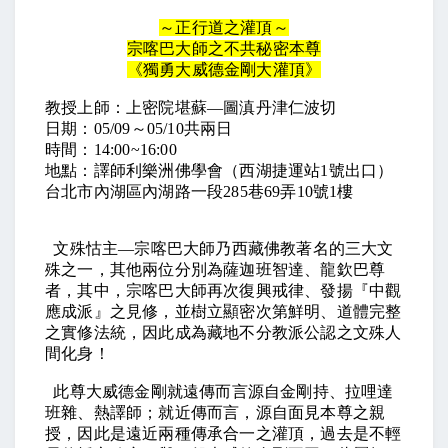
～正行道之灌頂～
宗喀巴大師之不共秘密本尊
《獨勇大威德金剛大灌頂》
教授上師：上密院堪蘇—圖滇丹津仁波切
日期：05/09～05/10共兩日
時間：14:00~16:00
地點：譯師利樂洲佛學會（西湖捷運站1號出口）
台北市內湖區內湖路一段285巷69弄10號1樓
文殊怙主—宗喀巴大師乃西藏佛教著名的三大文
殊之一，其他兩位分別為薩迦班智達、龍欽巴尊
者，其中，宗喀巴大師再次復興戒律、發揚『中觀
應成派』之見修，並樹立顯密次第鮮明、道體完整
之實修法統，因此成為藏地不分教派公認之文殊人
間化身！
此尊大威德金剛就遠傳而言源自金剛持、拉哩達
班雜、熱譯師；就近傳而言，源自面見本尊之親
授，因此是遠近兩種傳承合一之灌頂，過去是不輕