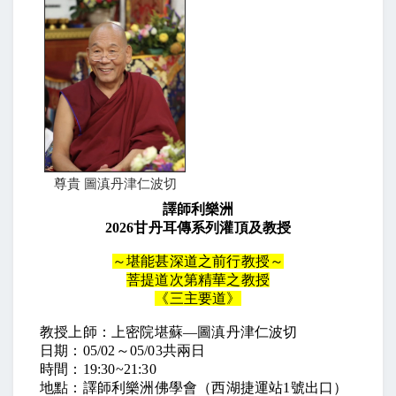
尊貴 圖滇丹津仁波切
譯師利樂洲
2026甘丹耳傳系列灌頂及教授
～堪能甚深道之前行教授～
菩提道次第精華之教授
《三主要道》
教授上師：上密院堪蘇—圖滇丹津仁波切
日期：05/02～05/03共兩日
時間：19:30~21:30
地點：譯師利樂洲佛學會（西湖捷運站1號出口）