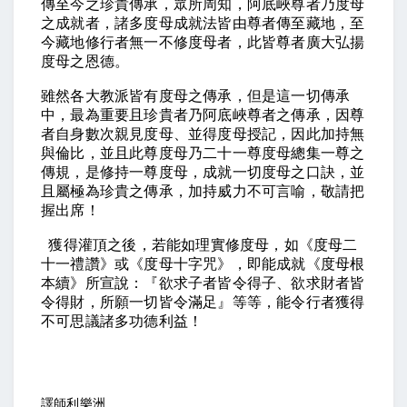
傳至今之珍貴傳承，眾所周知，阿底峽尊者乃度母
之成就者，諸多度母成就法皆由尊者傳至藏地，至
今藏地修行者無一不修度母者，此皆尊者廣大弘揚
度母之恩德。
雖然各大教派皆有度母之傳承，但是這一切傳承
中，最為重要且珍貴者乃阿底峽尊者之傳承，因尊
者自身數次親見度母、並得度母授記，因此加持無
與倫比，並且此尊度母乃二十一尊度母總集一尊之
傳規，是修持一尊度母，成就一切度母之口訣，並
且屬極為珍貴之傳承，加持威力不可言喻，敬請把
握出席！
獲得灌頂之後，若能如理實修度母，如《度母二
十一禮讚》或《度母十字咒》，即能成就《度母根
本續》所宣說：『欲求子者皆令得子、欲求財者皆
令得財，所願一切皆令滿足』等等，能令行者獲得
不可思議諸多功德利益！
譯師利樂洲