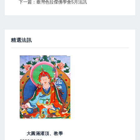
下一篇：臺灣色拉傑佛學會5月法訊
精選法訊
大圓滿灌頂、教學