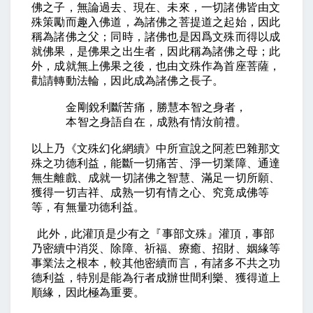
佛之子，無論過去、現在、未來，一切諸佛皆由文
殊策勵而趣入佛道，為諸佛之菩提道之起始，因此
稱為諸佛之父；同時，諸佛也是因爲文殊而得以成
就佛果，是佛果之出生者，因此稱為諸佛之母；此
外，成就無上佛果之後，也由文殊作為首座菩薩，
勸請轉動法輪，因此成為諸佛之長子。
金剛銳利斷苦痛，勝慧本智之身者，
本智之身語自在，成熟有情汝前禮。
以上乃《文殊幻化網續》中所宣說之阿惹巴雜那文
殊之功德利益，能斷一切痛苦、淨一切業障、通達
無生離戲、成就一切諸佛之智慧、滿足一切所願、
獲得一切吉祥、成熟一切有情之心、究竟成佛等
等，有無量功德利益。
此外，此灌頂是少有之『事部文殊』灌頂，事部
乃密續中消災、除障、祈福、療癒、招財、姻緣等
事業法之根本，較其他密續而言，有諸多不共之功
德利益，特別是能為行者成辦世間利樂、獲得道上
順緣，因此極為重要。