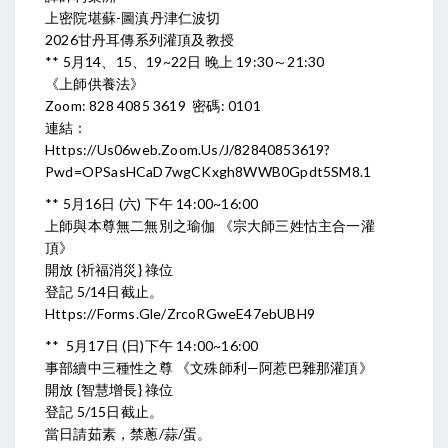
上密院堪蘇-圖滇丹津仁波切
2026甘丹耳傳系列灌頂及教授
** 5月14、15、19~22日 晚上 19:30～21:30
《上師供養法》
Zoom: 828 4085 3619 密碼: 0101
連結：
Https://us06web.zoom.us/j/82840853619?
Pwd=oPSasHCaD7wgCKxgh8WWB0Gpdt5SM8.1
** 5月16日 (六) 下午 14:00~16:00
上師與本尊無二無別之瑜伽 《宗大師三姓怙主合一灌
頂》
開放 {祈福消災} 祿位
登記 5/14日截止。
Https://forms.gle/ZrcoRGweE47ebUBH9
** 5月17日 (日)下午 14:00~16:00
事部續中三種性之尊 《文殊師利—阿惹巴雜那灌頂》
開放 {智慧增長} 祿位
登記 5/15日截止。
當日請茹素，禁蔥/蒜/蛋。