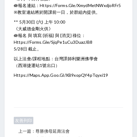
🪷報名連結：
Https://forms.gle/XmydMetNWxdjoRFr5
※教室連結將於開課前一日，於群組內提供。
** 5月30日 (六) 上午 10:00
《大威德金剛火供》
🪷報名 與 填寫 {祈福} 與 {消災} 祿位：
Https://forms.gle/SjqPe1uCu3DuazJB8
5/28日 截止。
以上法會/課程地點：台灣譯師利樂洲佛學會
（西湖捷運站1號出口）
Https://maps.app.goo.gl/xB9xopQY4pTqyxi19
友善列印
上一篇：尊勝佛母延壽法會