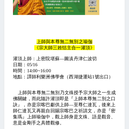
上師與本尊無二無別之瑜伽
《宗大師三姓怙主合一灌頂》
灌頂上師：上密院堪蘇—圖滇丹津仁波切
日期：05/16
時間：14:00~16:00
地點：譯師利樂洲佛學會（西湖捷運站1號出口）
上師與本尊無二無別乃文殊授予宗大師之一生成
佛關鍵，而此隨許灌頂即是『上師本尊無二別之口
訣』，亦是宗喀巴獻供上師—至尊仁達瓦，後來上
師仁達瓦又再親自回賜宗喀巴之祈請文，亦是『密
集瑪』上師瑜伽中，觀上師身是文殊、語是觀音、
意是金剛手之具體觀修。