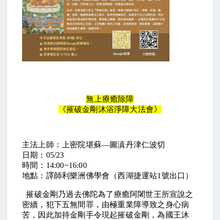
無上療癒除障
《摧破金剛沐浴淨障大法會》
主法上師：上密院堪蘇—圖滇丹津仁波切
日期：05/23
時間：14:00~16:00
地點：譯師利樂洲佛學會（西湖捷運站1號出口）
摧破金剛乃過去佛陀為了療癒阿闍世王所宣說之
密續，犯下五無間罪，由極重業障導致之身心病
苦，因此加持金剛手令現起摧破金剛，為國王沐