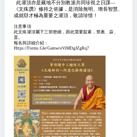
此灌頂亦是藏地不分別教派共同珍視之日課—
《文殊讚》修持之依據，是消除無明、增長智慧、
成就辯才極為重要之灌頂，敬請珍惜！
注意事項
此文殊灌頂屬下三部密續，因此需要茹素，禁蔥、蒜、
蛋。
報名與詳細介紹：
Https://forms.gle/GsmwreViMDgJZgRq7