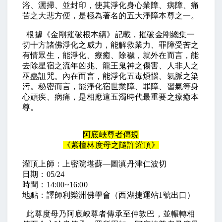
浴、灑掃、並封印，使其淨化身心業障、病障、痛
苦之大悲方便，是極為著名的五大淨障本尊之一。
根據《金剛摧破根本續》記載，摧破金剛總集一
切十方諸佛淨化之威力，能解救業力、罪障受苦之
有情眾生，能淨化、療癒、除穢，就外在而言，能
去除星宿之流年凶兆、龍王鬼神之傷害、人非人之
巫蠱詛咒。內在而言，能淨化五毒煩惱、氣脈之染
污。秘密而言，能淨化宿世業障、罪障、習氣等身
心頑疾、病痛，是相應這五濁時代最重要之療癒本
尊。
阿底峽尊者傳規
《紫檀林度母之隨許灌頂》
灌頂上師：上密院堪蘇—圖滇丹津仁波切
日期：05/24
時間：14:00~16:00
地點：譯師利樂洲佛學會（西湖捷運站1號出口）
此尊度母乃阿底峽尊者傳承至仲敦巴，並輾轉相