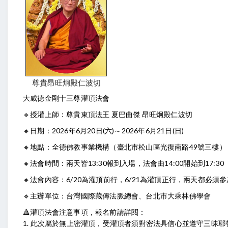
尊貴昂旺炯殿仁波切
大威德金剛十三尊灌頂法會
🔹授灌上師：尊貴東頂法王 夏巴曲傑 昂旺炯殿仁波切
🔸日期：2026年6月20日(六)～2026年6月21日(日)
🔸地點：全德佛教事業機構（臺北市松山區光復南路49號三樓）
🔸法會時間：兩天皆13:30報到入場，法會由14:00開始到17:30
🔸法會內容：6/20為灌頂前行，6/21為灌頂正行，兩天都必須參
🔹主辦單位：台灣國際藏傳法脈總會、台北市大乘林佛學會
🔺灌頂法會注意事項，報名前請詳閱：
1. 此次屬於無上密灌頂，受灌頂者須對密法具信心並遵守三昧耶