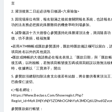
言
2. 灌頂後第二日起必須每日修誦<六座瑜伽>
3. 因現場座位有限，報名額滿之後就會關閉報名系統，也請報名
功的法友務必把握此殊勝難得的機會準時到場參加。
4. 誠摯邀請十方大德發心參贊護持此殊勝灌頂法會，滴涓隨喜功
德，功不唐捐，植福無量
▪️若用ATM轉帳或匯款參贊護持，匯款時匯款備註欄可以留白，
填寫姓名以外的其他資訊
▪️匯款或轉帳的大德請務必在報名表填上「匯款日期」與「匯款
後五碼」以利核帳，若無填寫帳號後五碼或填寫錯誤以致無法核
時，收據將以「三寶弟子」開出
5. 參贊款項總額扣除法會支出後若有結餘，將全數供養東頂法王 
巴曲傑仁波切。
👉報名網址：
Https://www.beclass.com/showregist.php?
Regist_id=MzA1MjYzNjY5ZDNhOGNhYzA3MDQ6U2hvd0Zvc
參贊匯款銀行帳號：