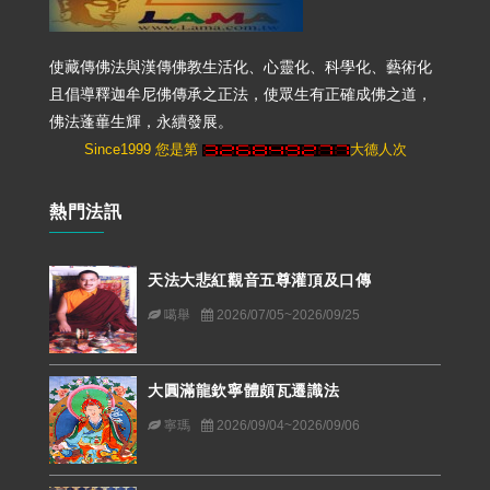
使藏傳佛法與漢傳佛教生活化、心靈化、科學化、藝術化
且倡導釋迦牟尼佛傳承之正法，使眾生有正確成佛之道，
佛法蓬蓽生輝，永續發展。
Since1999 您是第
大德人次
熱門法訊
天法大悲紅觀音五尊灌頂及口傳
噶舉
2026/07/05~2026/09/25
大圓滿龍欽寧體頗瓦遷識法
寧瑪
2026/09/04~2026/09/06