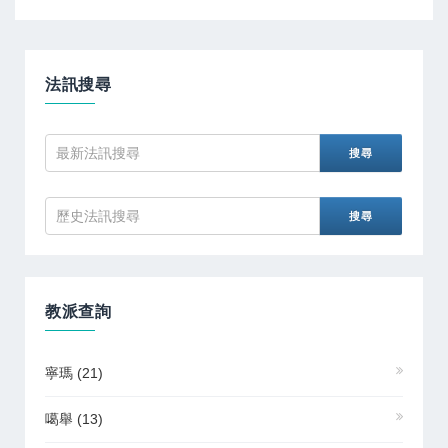
法訊搜尋
教派查詢
寧瑪
(21)
噶舉
(13)