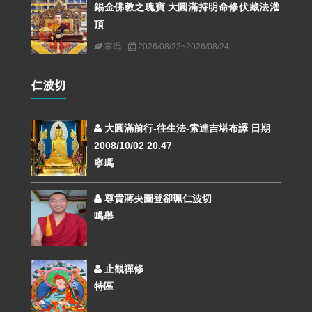
錫金佛教之瑰寶 大圓滿持明命修伏藏法灌
頂
寧瑪
2026/08/22~2026/08/24
仁波切
大圓滿前行-往生法-索達吉堪布譯 日期
2008/10/02 20.47
寧瑪
尊貴蔣央圖登卻珮仁波切
噶舉
止觀禪修
特區