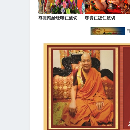
尊貴南給旺唎仁波切
尊貴仁認仁波切
日