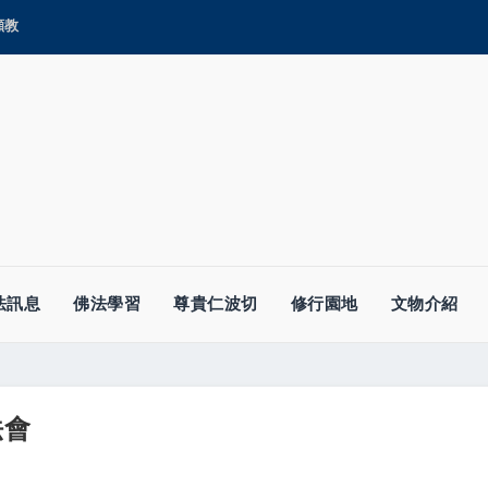
顯教
法訊息
佛法學習
尊貴仁波切
修行園地
文物介紹
法會