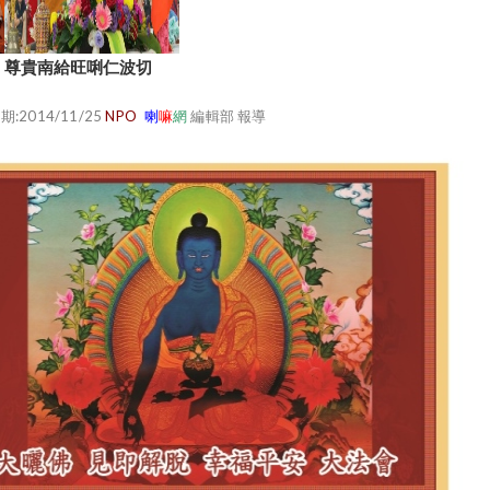
尊貴南給旺唎仁波切
期:2014/11/25
NPO
喇
嘛
網
編輯部 報導