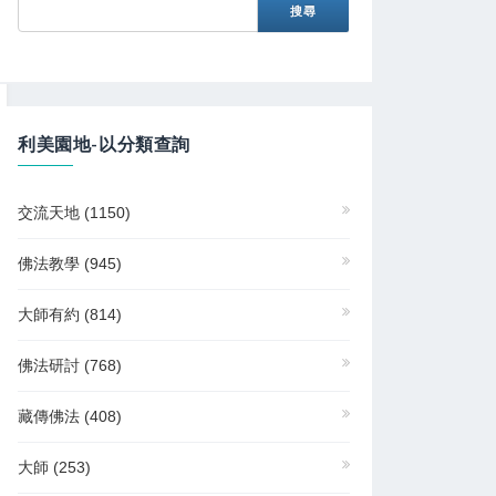
利美園地-以分類查詢
交流天地
(1150)
佛法教學
(945)
大師有約
(814)
佛法研討
(768)
藏傳佛法
(408)
大師
(253)