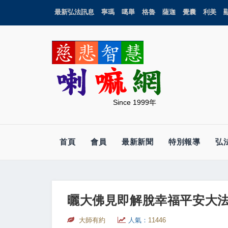
最新弘法訊息
寧瑪
噶舉
格魯
薩迦
覺囊
利美
Since 1999年
首頁
會員
最新新聞
特別報導
弘
曬大佛見即解脫幸福平安大
大師有約
人氣：
11446