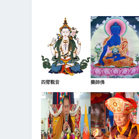
四臂觀音
藥師佛