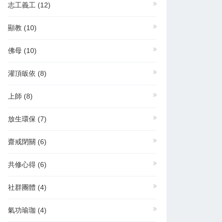
志工義工
(12)
顯教
(10)
佛母
(10)
灌頂皈依
(8)
上師
(8)
放生環保
(7)
齋戒閉關
(6)
共修心得
(6)
社群團體
(4)
氣功瑜珈
(4)