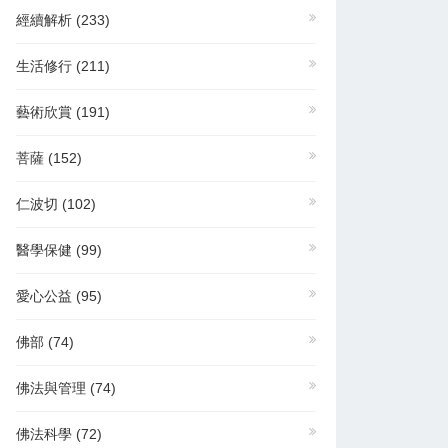
經續解析
(233)
生活修行
(211)
藝術欣賞
(191)
菩薩
(152)
仁波切
(102)
醫學保健
(99)
愛心公益
(95)
佛部
(74)
佛法與管理
(74)
佛法科學
(72)