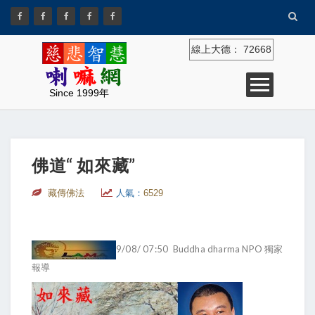
線上大德：
72668
Since 1999年
佛道“ 如來藏”
藏傳佛法
人氣：
6529
9/08/ 07:50 Buddha dharma NPO 獨家
報導